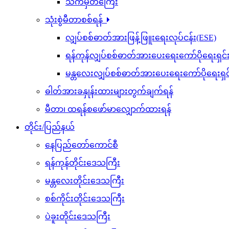
သက်မှတ်ကြေး
သုံးစွဲမီတာစစ်ရန်
လျှပ်စစ်ဓာတ်အားဖြန့်ဖြူးရေးလုပ်ငန်း(ESE)
ရန်ကုန်လျှပ်စစ်ဓာတ်အားပေးရေးကော်ပိုရေးရှင
မန္တလေးလျှပ်စစ်ဓာတ်အားပေးရေးကော်ပိုရေးရှ
ဓါတ်အားခနှုန်းထားများတွက်ချက်ရန်
မီတာ၊ ထရန်စဖော်မာလျှောက်ထားရန်
တိုင်း/ပြည်နယ်
နေပြည်တော်ကောင်စီ
ရန်ကုန်တိုင်းဒေသကြီး
မန္တလေးတိုင်းဒေသကြီး
စစ်ကိုင်းတိုင်းဒေသကြီး
ပဲခူးတိုင်းဒေသကြီး