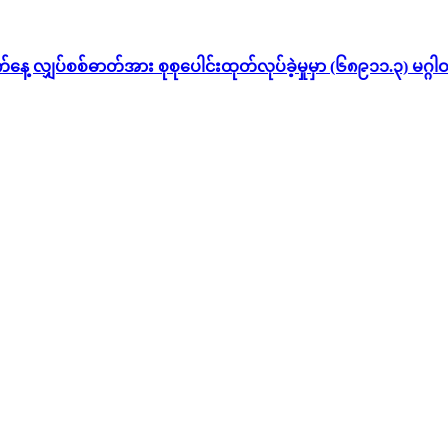
စစ်ဓာတ်အား စုစုပေါင်းထုတ်လုပ်ခဲ့မှုမှာ (၆၈၉၁၁.၃) မဂ္ဂါဝပ်နာ