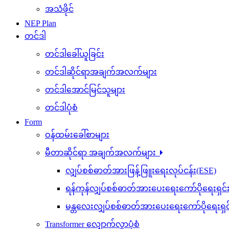
အသံဖိုင်
NEP Plan
တင်ဒါ
တင်ဒါခေါ်ယူခြင်း
တင်ဒါဆိုင်ရာအချက်အလက်များ
တင်ဒါအောင်မြင်သူများ
တင်ဒါပုံစံ
Form
ဝန်ထမ်းခေါ်စာများ
မီတာဆိုင်ရာ အချက်အလက်များ
လျှပ်စစ်ဓာတ်အားဖြန့်ဖြူးရေးလုပ်ငန်း(ESE)
ရန်ကုန်လျှပ်စစ်ဓာတ်အားပေးရေးကော်ပိုရေးရှင
မန္တလေးလျှပ်စစ်ဓာတ်အားပေးရေးကော်ပိုရေးရှ
Transformer လျှောက်လွှာပုံစံ