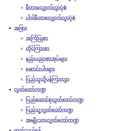
မီတာလျှောက်လွှာပုံစံ
ပါဝါမီတာလျှောက်လွှာပုံစံ
အခြား
အကြံပြုစာ
တိုင်ကြားစာ
နည်းပညာစာအုပ်များ
ဆောင်းပါးများ
ပြည်သူသို့ပန်ကြားလွှာ
လွှတ်တော်ကဏ္ဍ
ပြည်ထောင်စုလွှတ်တော်ကဏ္ဍ
ပြည်သူ့လွှတ်တော်ကဏ္ဍ
အမျိုးသားလွှတ်တော်ကဏ္ဍ
ဆက်သွယ်ရန်