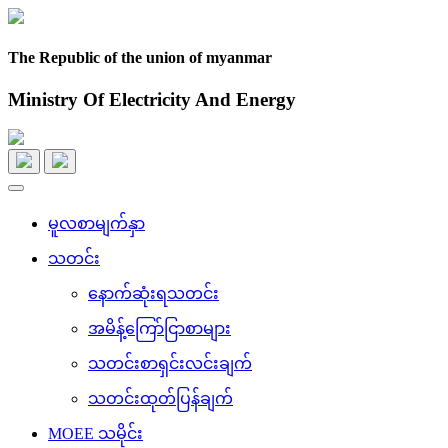
The Republic of the union of myanmar
Ministry Of Electricity And Energy
Toggle
navigation
မူလစာမျက်နှာ
သတင်း
နောက်ဆုံးရသတင်း
အမိန့်ကြော်ငြာစာများ
သတင်းစာရှင်းလင်းချက်
သတင်းထုတ်ပြန်ချက်
MOEE သမိုင်း