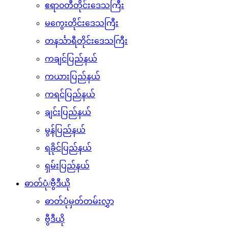
ဧရာ၀တီတိုင်းဒေသကြီး
မကွေးတိုင်းဒေသကြီး
တနင်္သာရီတိုင်းဒေသကြီး
ကချင်ပြည်နယ်
ကယားပြည်နယ်
ကရင်ပြည်နယ်
ချင်းပြည်နယ်
မွန်ပြည်နယ်
ရခိုင်ပြည်နယ်
ရှမ်းပြည်နယ်
ဓာတ်ပုံ/ဗွီဒီယို
ဓာတ်ပုံမှတ်တမ်းလွှာ
ဗွီဒီယို