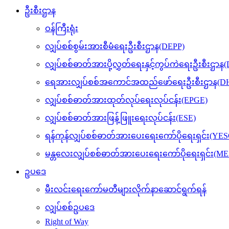
ဦးစီးဌာန
ဝန်ကြီးရုံး
လျှပ်စစ်စွမ်းအားစီမံရေးဦးစီးဌာန(DEPP)
လျှပ်စစ်ဓာတ်အားပို့လွှတ်ရေးနှင့်ကွပ်ကဲရေးဦးစီးဌာန
ရေအားလျှပ်စစ်အကောင်အထည်ဖော်ရေးဦးစီးဌာန(DH
လျှပ်စစ်ဓာတ်အားထုတ်လုပ်ရေးလုပ်ငန်း(EPGE)
လျှပ်စစ်ဓာတ်အားဖြန့်ဖြူးရေးလုပ်ငန်း(ESE)
ရန်ကုန်လျှပ်စစ်ဓာတ်အားပေးရေးကော်ပိုရေးရှင်း(YES
မန္တလေးလျှပ်စစ်ဓာတ်အားပေးရေးကော်ပိုရေးရှင်း(M
ဥပဒေ
မီးလင်းရေးကော်မတီများလိုက်နာဆောင်ရွက်ရန်
လျှပ်စစ်ဥပဒေ
Right of Way