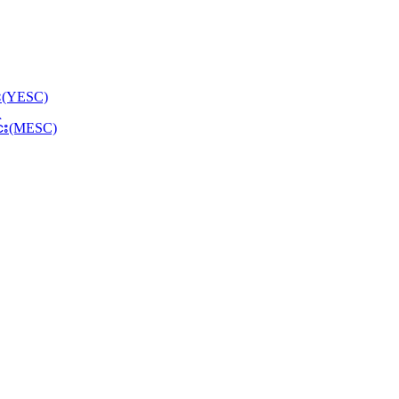
်း(YESC)
င်း(MESC)