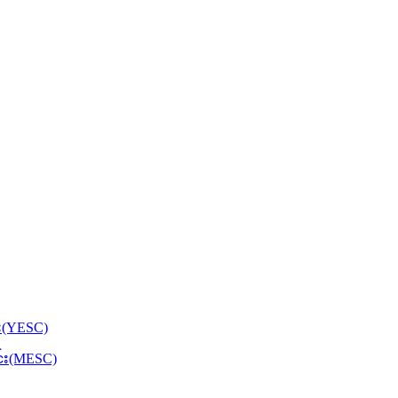
်း(YESC)
င်း(MESC)