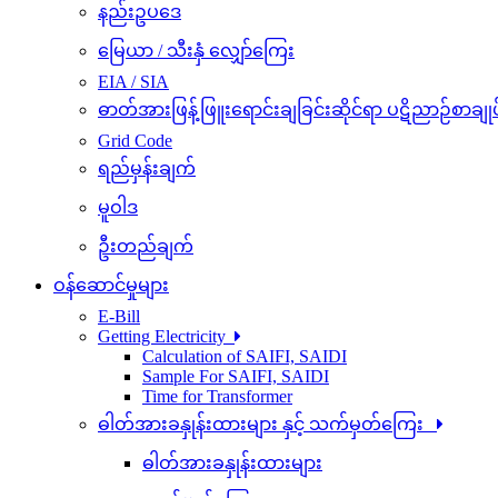
နည်းဥပဒေ
မြေယာ / သီးနှံ လျှော်ကြေး
EIA / SIA
ဓာတ်အားဖြန့်ဖြူးရောင်းချခြင်းဆိုင်ရာ ပဋိညာဉ်စာချုပ
Grid Code
ရည်မှန်းချက်
မူဝါဒ
ဦးတည်ချက်
ဝန်ဆောင်မှုများ
E-Bill
Getting Electricity
Calculation of SAIFI, SAIDI
Sample For SAIFI, SAIDI
Time for Transformer
ဓါတ်အားခနှုန်းထားများ နှင့် သက်မှတ်ကြေး
ဓါတ်အားခနှုန်းထားများ