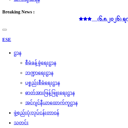
Breaking News :
(၆.၈.၂၀၂၆) ရက်နေ့ လျှပ်
Toggle
navigation
ESE
ဌာန
စီမံခန့်ခွဲရေးဌာန
ဘဏ္ဍာရေးဌာန
ပစ္စည်းစီမံရေးဌာန
ဓာတ်အားဖြန့်ဖြူးရေးဌာန
အင်ဂျင်နီယာထောက်ကူဌာန
ဖွဲ့စည်းပုံ/လုပ်ငန်းတာ၀န်
သတင်း