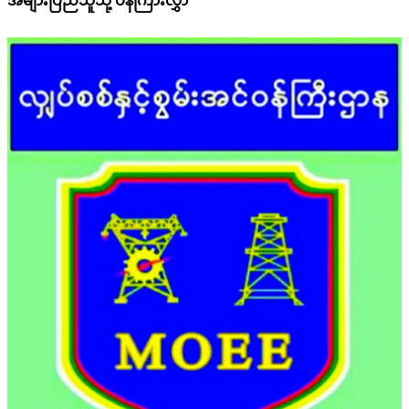
အများပြည်သူသို့ ပန်ကြားလွှာ