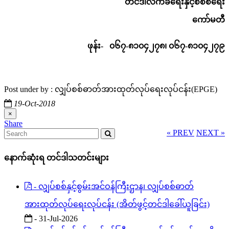
တင်ဒါလက်ခံရေးနှင့်စိစစ်ရေး
ကော်မတီ
ဖုန်း- ၀၆၇-၈၁၀၄၂၇၈၊ ၀၆၇-၈၁၀၄၂၇၉
Post under by : လျှပ်စစ်ဓာတ်အားထုတ်လုပ်ရေးလုပ်ငန်း(EPGE)
19-Oct-2018
×
Share
« PREV
NEXT »
နောက်ဆုံးရ တင်ဒါသတင်းများ
- လျှပ်စစ်နှင့်စွမ်းအင်ဝန်ကြီးဌာန၊ လျှပ်စစ်ဓာတ်
အားထုတ်လုပ်ရေးလုပ်ငန်း (အိတ်ဖွင့်တင်ဒါခေါ်ယူခြင်း)
- 31-Jul-2026