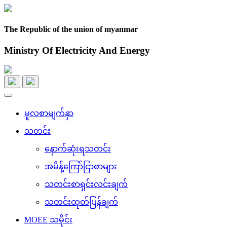
The Republic of the union of myanmar
Ministry Of Electricity And Energy
Toggle
navigation
မူလစာမျက်နှာ
သတင်း
နောက်ဆုံးရသတင်း
အမိန့်ကြော်ငြာစာများ
သတင်းစာရှင်းလင်းချက်
သတင်းထုတ်ပြန်ချက်
MOEE သမိုင်း