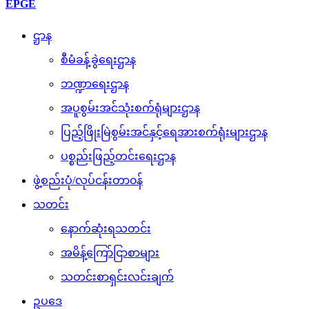
EPGE
ဌာန
စီမံခန့်ခွဲရေးဌာန
ဘဏ္ဍာရေးဌာန
အပူစွမ်းအင်သုံးစက်ရုံများဌာန
ပြည့်ဖြိုးမြဲစွမ်းအင်နှင့်ရေအားစက်ရုံးများဌာန
ပစ္စည်းဖြည့်တင်းရေးဌာန
ဖွဲ့စည်းပုံ/လုပ်ငန်းတာ၀န်
သတင်း
နောက်ဆုံးရသတင်း
အမိန့်ကြော်ငြာစာများ
သတင်းစာရှင်းလင်းချက်
ဥပဒေ