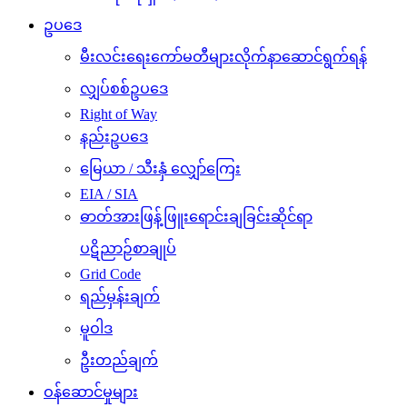
ဥပဒေ
မီးလင်းရေးကော်မတီများလိုက်နာဆောင်ရွက်ရန်
လျှပ်စစ်ဥပဒေ
Right of Way
နည်းဥပဒေ
မြေယာ / သီးနှံ လျှော်ကြေး
EIA / SIA
ဓာတ်အားဖြန့်ဖြူးရောင်းချခြင်းဆိုင်ရာ
ပဋိညာဉ်စာချုပ်
Grid Code
ရည်မှန်းချက်
မူဝါဒ
ဦးတည်ချက်
ဝန်ဆောင်မှုများ