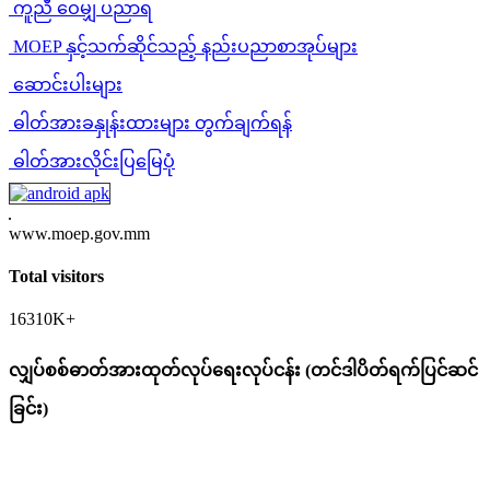
ကူညီ ဝေမျှ ပညာရ
MOEP နှင့်သက်ဆိုင်သည့် နည်းပညာစာအုပ်များ
ဆောင်းပါးများ
ဓါတ်အားခနှုန်းထားများ တွက်ချက်ရန်
ဓါတ်အားလိုင်းပြမြေပုံ
www.moep.gov.mm
Total visitors
16310K+
လျှပ်စစ်ဓာတ်အားထုတ်လုပ်ရေးလုပ်ငန်း (တင်ဒါပိတ်ရက်ပြင်ဆင်
ခြင်း)