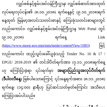
လျှပ်စစ်နှင့်စွမ်းအင်ဝန်ကြီးဌာန၊ လျှပ်စစ်ဓာတ်အားထုတ်
လုပ်ရေးလုပ်ငန်း၏ (၈.၁၀.၂၀၁၈) ရက်နေ့နှင့် (၉.၁၀.၂၀၁၈)ရက်
နေ့ထုတ် မြန်မာ့အလင်းသတင်းစာနှင့် ကြေးမုံသတင်းစာများတွင်
လည်းကောင်း၊ လျှပ်စစ်နှင့်စွမ်းအင်ဝန်ကြီးဌာန Web Portal တွင်
(၉.၁၀.၂၀၁၈) ရက်နေ့ Link
(
https://www.moep.gov.mm/mm/ignite/contentView/1083
) ဖြင့်
လည်းကောင်း ထည့်သွင်းခေါ်ယူခဲ့သည့် Tender No. 16 & 17 /
EPGE/ 2018-2019 ၏ တင်ဒါပိတ်ရက်အား (၇.၁၁.၂၀၁၈)ရက်နေ့
ဟု ကြော်ငြာခဲ့ရာ ၎င်းရက်မှာ
အများပြည်သူအလုပ်ပိတ်ရက်
(ဒီပါဝလီနေ့)
ဖြစ်ပါသောကြောင့် ၎င်းနေ့ရက်အစား (၈.၁၁.၂၀၁၈)
ရက်နေ့၊ (၁၄:၀၀) နာရီဟု ပြင်ဆင်သတ်မှတ်ကြောင်း အသိပေး
ကြေငြာအပ်ပါသည်။