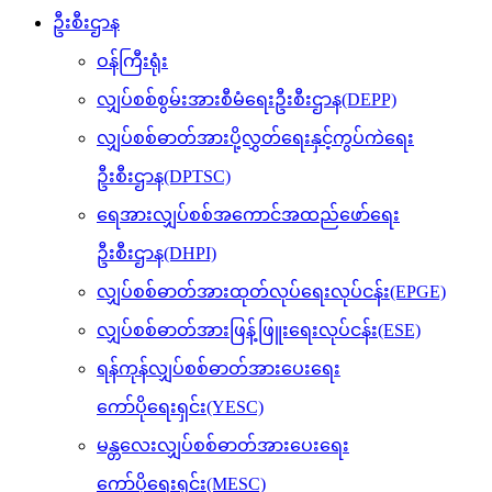
ဦးစီးဌာန
ဝန်ကြီးရုံး
လျှပ်စစ်စွမ်းအားစီမံရေးဦးစီးဌာန(DEPP)
လျှပ်စစ်ဓာတ်အားပို့လွှတ်ရေးနှင့်ကွပ်ကဲရေး
ဦးစီးဌာန(DPTSC)
ရေအားလျှပ်စစ်အကောင်အထည်ဖော်ရေး
ဦးစီးဌာန(DHPI)
လျှပ်စစ်ဓာတ်အားထုတ်လုပ်ရေးလုပ်ငန်း(EPGE)
လျှပ်စစ်ဓာတ်အားဖြန့်ဖြူးရေးလုပ်ငန်း(ESE)
ရန်ကုန်လျှပ်စစ်ဓာတ်အားပေးရေး
ကော်ပိုရေးရှင်း(YESC)
မန္တလေးလျှပ်စစ်ဓာတ်အားပေးရေး
ကော်ပိုရေးရှင်း(MESC)