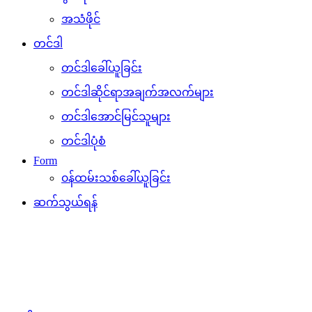
အသံဖိုင်
တင်ဒါ
တင်ဒါခေါ်ယူခြင်း
တင်ဒါဆိုင်ရာအချက်အလက်များ
တင်ဒါအောင်မြင်သူများ
တင်ဒါပုံစံ
Form
၀န်ထမ်းသစ်ခေါ်ယူခြင်း
ဆက်သွယ်ရန်