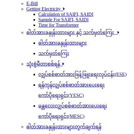
E-Bill
Getting Electricity
Calculation of SAIFI, SAIDI
Sample For SAIFI, SAIDI
Time for Transformer
ဓါတ်အားခနှုန်းထားများ နှင့် သက်မှတ်ကြေး
ဓါတ်အားခနှုန်းထားများ
သက်မှတ်ကြေး
သုံးစွဲမီတာစစ်ရန်
လျှပ်စစ်ဓာတ်အားဖြန့်ဖြူးရေးလုပ်ငန်း(ESE)
ရန်ကုန်လျှပ်စစ်ဓာတ်အားပေးရေး
ကော်ပိုရေးရှင်း(YESC)
မန္တလေးလျှပ်စစ်ဓာတ်အားပေးရေး
ကော်ပိုရေးရှင်း(MESC)
ဓါတ်အားခနှုန်းထားများတွက်ချက်ရန်