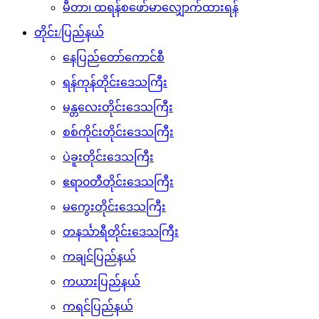
မီတာ၊ ထရန်စဖော်မာလျှောက်ထားရန်
တိုင်း/ပြည်နယ်
နေပြည်တော်ကောင်စီ
ရန်ကုန်တိုင်းဒေသကြီး
မန္တလေးတိုင်းဒေသကြီး
စစ်ကိုင်းတိုင်းဒေသကြီး
ပဲခူးတိုင်းဒေသကြီး
ဧရာ၀တီတိုင်းဒေသကြီး
မကွေးတိုင်းဒေသကြီး
တနင်္သာရီတိုင်းဒေသကြီး
ကချင်ပြည်နယ်
ကယားပြည်နယ်
ကရင်ပြည်နယ်