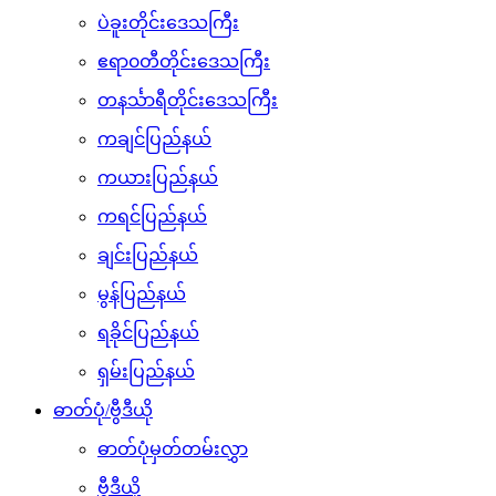
ပဲခူးတိုင်းဒေသကြီး
ဧရာ၀တီတိုင်းဒေသကြီး
တနင်္သာရီတိုင်းဒေသကြီး
ကချင်ပြည်နယ်
ကယားပြည်နယ်
ကရင်ပြည်နယ်
ချင်းပြည်နယ်
မွန်ပြည်နယ်
ရခိုင်ပြည်နယ်
ရှမ်းပြည်နယ်
ဓာတ်ပုံ/ဗွီဒီယို
ဓာတ်ပုံမှတ်တမ်းလွှာ
ဗွီဒီယို