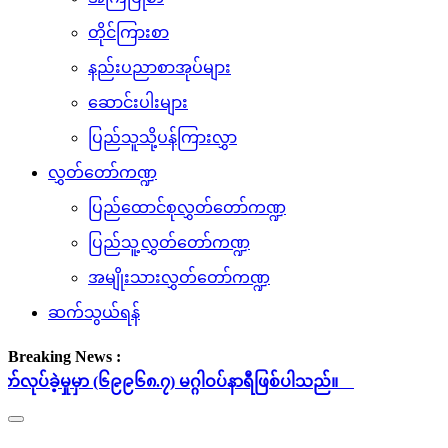
တိုင်ကြားစာ
နည်းပညာစာအုပ်များ
ဆောင်းပါးများ
ပြည်သူသို့ပန်ကြားလွှာ
လွှတ်တော်ကဏ္ဍ
ပြည်ထောင်စုလွှတ်တော်ကဏ္ဍ
ပြည်သူ့လွှတ်တော်ကဏ္ဍ
အမျိုးသားလွှတ်တော်ကဏ္ဍ
ဆက်သွယ်ရန်
Breaking News :
ှုမှာ (၆၉၉၆၈.၇) မဂ္ဂါဝပ်နာရီဖြစ်ပါသည်။
Toggle
navigation