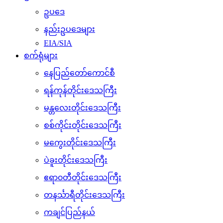
ဥပဒေ
နည်းဥပဒေများ
EIA/SIA
စက်ရုံများ
နေပြည်တော်ကောင်စီ
ရန်ကုန်တိုင်းဒေသကြီး
မန္တလေးတိုင်းဒေသကြီး
စစ်ကိုင်းတိုင်းဒေသကြီး
မကွေးတိုင်းဒေသကြီး
ပဲခူးတိုင်းဒေသကြီး
ဧရာ၀တီတိုင်းဒေသကြီး
တနင်္သာရီတိုင်းဒေသကြီး
ကချင်ပြည်နယ်