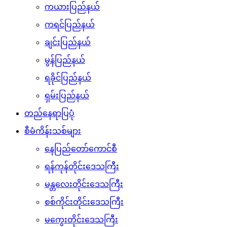
ကယားပြည်နယ်
ကရင်ပြည်နယ်
ချင်းပြည်နယ်
မွန်ပြည်နယ်
ရခိုင်ပြည်နယ်
ရှမ်းပြည်နယ်
တည်နေရာပြပုံ
စီမံကိန်းသစ်များ
နေပြည်တော်ကောင်စီ
ရန်ကုန်တိုင်းဒေသကြီး
မန္တလေးတိုင်းဒေသကြီး
စစ်ကိုင်းတိုင်းဒေသကြီး
မကွေးတိုင်းဒေသကြီး