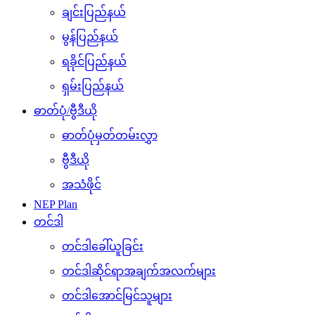
ချင်းပြည်နယ်
မွန်ပြည်နယ်
ရခိုင်ပြည်နယ်
ရှမ်းပြည်နယ်
ဓာတ်ပုံ/ဗွီဒီယို
ဓာတ်ပုံမှတ်တမ်းလွှာ
ဗွီဒီယို
အသံဖိုင်
NEP Plan
တင်ဒါ
တင်ဒါခေါ်ယူခြင်း
တင်ဒါဆိုင်ရာအချက်အလက်များ
တင်ဒါအောင်မြင်သူများ