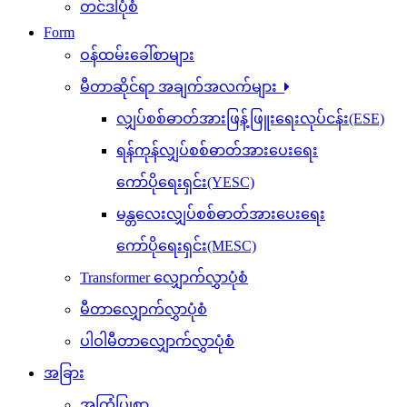
တင်ဒါပုံစံ
Form
ဝန်ထမ်းခေါ်စာများ
မီတာဆိုင်ရာ အချက်အလက်များ
လျှပ်စစ်ဓာတ်အားဖြန့်ဖြူးရေးလုပ်ငန်း(ESE)
ရန်ကုန်လျှပ်စစ်ဓာတ်အားပေးရေး
ကော်ပိုရေးရှင်း(YESC)
မန္တလေးလျှပ်စစ်ဓာတ်အားပေးရေး
ကော်ပိုရေးရှင်း(MESC)
Transformer လျှောက်လွှာပုံစံ
မီတာလျှောက်လွှာပုံစံ
ပါဝါမီတာလျှောက်လွှာပုံစံ
အခြား
အကြံပြုစာ