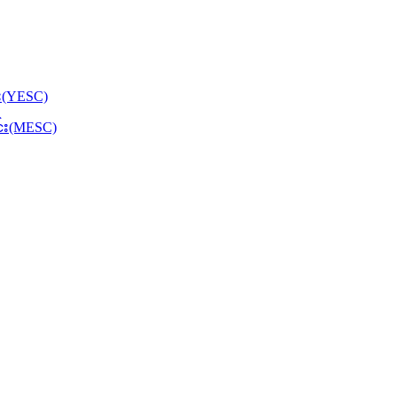
်း(YESC)
င်း(MESC)