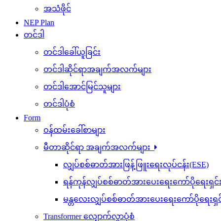
အသံဖိုင်
NEP Plan
တင်ဒါ
တင်ဒါခေါ်ယူခြင်း
တင်ဒါဆိုင်ရာအချက်အလက်များ
တင်ဒါအောင်မြင်သူများ
တင်ဒါပုံစံ
Form
ဝန်ထမ်းခေါ်စာများ
မီတာဆိုင်ရာ အချက်အလက်များ
လျှပ်စစ်ဓာတ်အားဖြန့်ဖြူးရေးလုပ်ငန်း(ESE)
ရန်ကုန်လျှပ်စစ်ဓာတ်အားပေးရေးကော်ပိုရေးရှင
မန္တလေးလျှပ်စစ်ဓာတ်အားပေးရေးကော်ပိုရေးရှ
Transformer လျှောက်လွှာပုံစံ