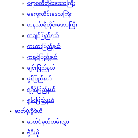
ဧရာ၀တီတိုင်းဒေသကြီး
မကွေးတိုင်းဒေသကြီး
တနင်္သာရီတိုင်းဒေသကြီး
ကချင်ပြည်နယ်
ကယားပြည်နယ်
ကရင်ပြည်နယ်
ချင်းပြည်နယ်
မွန်ပြည်နယ်
ရခိုင်ပြည်နယ်
ရှမ်းပြည်နယ်
ဓာတ်ပုံ/ဗွီဒီယို
ဓာတ်ပုံမှတ်တမ်းလွှာ
ဗွီဒီယို