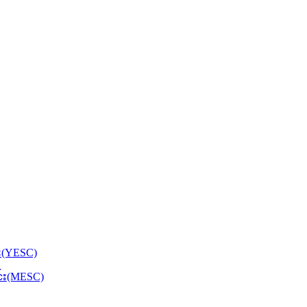
်း(YESC)
င်း(MESC)