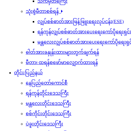
သက်မှတ်ကြေး
သုံးစွဲမီတာစစ်ရန်
လျှပ်စစ်ဓာတ်အားဖြန့်ဖြူးရေးလုပ်ငန်း(ESE)
ရန်ကုန်လျှပ်စစ်ဓာတ်အားပေးရေးကော်ပိုရေးရှင
မန္တလေးလျှပ်စစ်ဓာတ်အားပေးရေးကော်ပိုရေးရှ
ဓါတ်အားခနှုန်းထားများတွက်ချက်ရန်
မီတာ၊ ထရန်စဖော်မာလျှောက်ထားရန်
တိုင်း/ပြည်နယ်
နေပြည်တော်ကောင်စီ
ရန်ကုန်တိုင်းဒေသကြီး
မန္တလေးတိုင်းဒေသကြီး
စစ်ကိုင်းတိုင်းဒေသကြီး
ပဲခူးတိုင်းဒေသကြီး