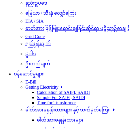
နည်းဥပဒေ
မြေယာ / သီးနှံ လျှော်ကြေး
EIA / SIA
ဓာတ်အားဖြန့်ဖြူးရောင်းချခြင်းဆိုင်ရာ ပဋိညာဉ်စာချုပ
Grid Code
ရည်မှန်းချက်
မူဝါဒ
ဦးတည်ချက်
ဝန်ဆောင်မှုများ
E-Bill
Getting Electricity
Calculation of SAIFI, SAIDI
Sample For SAIFI, SAIDI
Time for Transformer
ဓါတ်အားခနှုန်းထားများ နှင့် သက်မှတ်ကြေး
ဓါတ်အားခနှုန်းထားများ