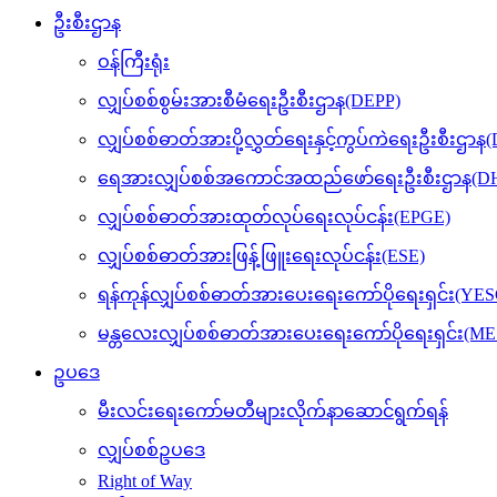
ဦးစီးဌာန
ဝန်ကြီးရုံး
လျှပ်စစ်စွမ်းအားစီမံရေးဦးစီးဌာန(DEPP)
လျှပ်စစ်ဓာတ်အားပို့လွှတ်ရေးနှင့်ကွပ်ကဲရေးဦးစီးဌာန
ရေအားလျှပ်စစ်အကောင်အထည်ဖော်ရေးဦးစီးဌာန(DH
လျှပ်စစ်ဓာတ်အားထုတ်လုပ်ရေးလုပ်ငန်း(EPGE)
လျှပ်စစ်ဓာတ်အားဖြန့်ဖြူးရေးလုပ်ငန်း(ESE)
ရန်ကုန်လျှပ်စစ်ဓာတ်အားပေးရေးကော်ပိုရေးရှင်း(YES
မန္တလေးလျှပ်စစ်ဓာတ်အားပေးရေးကော်ပိုရေးရှင်း(M
ဥပဒေ
မီးလင်းရေးကော်မတီများလိုက်နာဆောင်ရွက်ရန်
လျှပ်စစ်ဥပဒေ
Right of Way