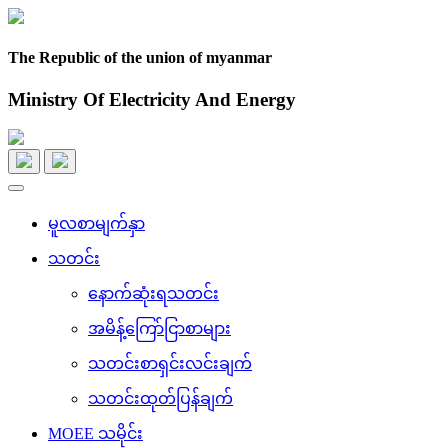
The Republic of the union of myanmar
Ministry Of Electricity And Energy
Toggle
navigation
မူလစာမျက်နှာ
သတင်း
နောက်ဆုံးရသတင်း
အမိန့်ကြော်ငြာစာများ
သတင်းစာရှင်းလင်းချက်
သတင်းထုတ်ပြန်ချက်
MOEE သမိုင်း