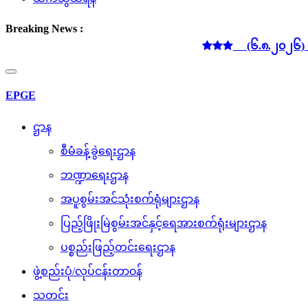
Breaking News :
(၆.၈.၂၀၂၆) ရက်နေ့ လျှ
Toggle
navigation
EPGE
ဌာန
စီမံခန့်ခွဲရေးဌာန
ဘဏ္ဍာရေးဌာန
အပူစွမ်းအင်သုံးစက်ရုံများဌာန
ပြည့်ဖြိုးမြဲစွမ်းအင်နှင့်ရေအားစက်ရုံးများဌာန
ပစ္စည်းဖြည့်တင်းရေးဌာန
ဖွဲ့စည်းပုံ/လုပ်ငန်းတာ၀န်
သတင်း