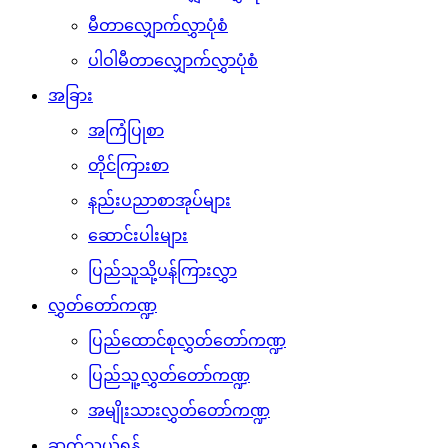
မီတာလျှောက်လွှာပုံစံ
ပါဝါမီတာလျှောက်လွှာပုံစံ
အခြား
အကြံပြုစာ
တိုင်ကြားစာ
နည်းပညာစာအုပ်များ
ဆောင်းပါးများ
ပြည်သူသို့ပန်ကြားလွှာ
လွှတ်တော်ကဏ္ဍ
ပြည်ထောင်စုလွှတ်တော်ကဏ္ဍ
ပြည်သူ့လွှတ်တော်ကဏ္ဍ
အမျိုးသားလွှတ်တော်ကဏ္ဍ
ဆက်သွယ်ရန်