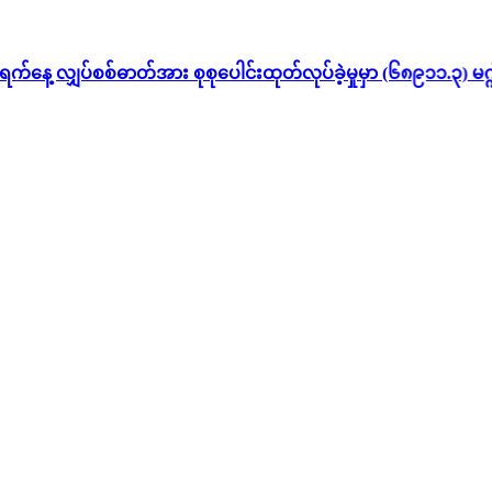
ပ်စစ်ဓာတ်အား စုစုပေါင်းထုတ်လုပ်ခဲ့မှုမှာ (၆၈၉၁၁.၃) မဂ္ဂါဝပ်