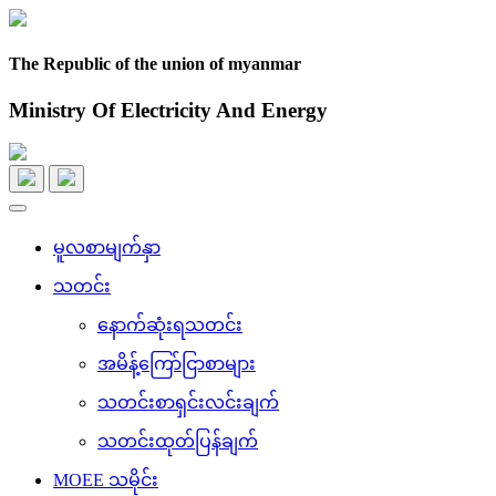
The Republic of the union of myanmar
Ministry Of Electricity And Energy
Toggle
navigation
မူလစာမျက်နှာ
သတင်း
နောက်ဆုံးရသတင်း
အမိန့်ကြော်ငြာစာများ
သတင်းစာရှင်းလင်းချက်
သတင်းထုတ်ပြန်ချက်
MOEE သမိုင်း