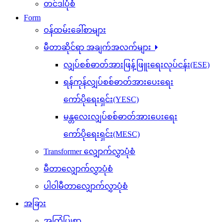
တင်ဒါပုံစံ
Form
ဝန်ထမ်းခေါ်စာများ
မီတာဆိုင်ရာ အချက်အလက်များ
လျှပ်စစ်ဓာတ်အားဖြန့်ဖြူးရေးလုပ်ငန်း(ESE)
ရန်ကုန်လျှပ်စစ်ဓာတ်အားပေးရေး
ကော်ပိုရေးရှင်း(YESC)
မန္တလေးလျှပ်စစ်ဓာတ်အားပေးရေး
ကော်ပိုရေးရှင်း(MESC)
Transformer လျှောက်လွှာပုံစံ
မီတာလျှောက်လွှာပုံစံ
ပါဝါမီတာလျှောက်လွှာပုံစံ
အခြား
အကြံပြုစာ