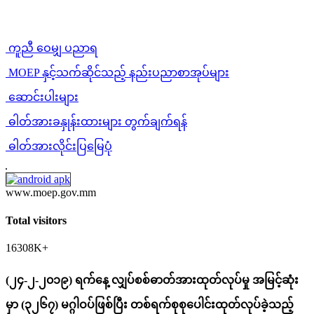
ကူညီ ဝေမျှ ပညာရ
MOEP နှင့်သက်ဆိုင်သည့် နည်းပညာစာအုပ်များ
ဆောင်းပါးများ
ဓါတ်အားခနှုန်းထားများ တွက်ချက်ရန်
ဓါတ်အားလိုင်းပြမြေပုံ
www.moep.gov.mm
Total visitors
16308K+
(၂၄-၂-၂၀၁၉) ရက်နေ့ လျှပ်စစ်ဓာတ်အားထုတ်လုပ်မှု အမြင့်ဆုံး
မှာ (၃၂၆၇) မဂ္ဂါဝပ်ဖြစ်ပြီး တစ်ရက်စုစုပေါင်းထုတ်လုပ်ခဲ့သည့်