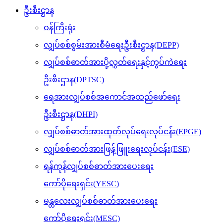
ဦးစီးဌာန
ဝန်ကြီးရုံး
လျှပ်စစ်စွမ်းအားစီမံရေးဦးစီးဌာန(DEPP)
လျှပ်စစ်ဓာတ်အားပို့လွှတ်ရေးနှင့်ကွပ်ကဲရေး
ဦးစီးဌာန(DPTSC)
ရေအားလျှပ်စစ်အကောင်အထည်ဖော်ရေး
ဦးစီးဌာန(DHPI)
လျှပ်စစ်ဓာတ်အားထုတ်လုပ်ရေးလုပ်ငန်း(EPGE)
လျှပ်စစ်ဓာတ်အားဖြန့်ဖြူးရေးလုပ်ငန်း(ESE)
ရန်ကုန်လျှပ်စစ်ဓာတ်အားပေးရေး
ကော်ပိုရေးရှင်း(YESC)
မန္တလေးလျှပ်စစ်ဓာတ်အားပေးရေး
ကော်ပိုရေးရှင်း(MESC)