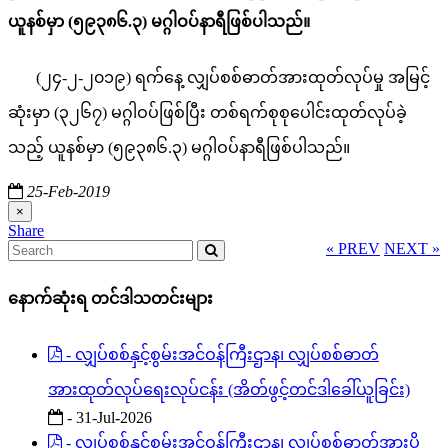
ယူနစ်မှာ (၅၉၃၈၆.၃) မဂ္ဂါဝပ်နာရီဖြစ်ပါသည်။
(၂၄-၂-၂၀၁၉) ရက်နေ့ လျှပ်စစ်ဓာတ်အားထုတ်လုပ်မှု အမြင့်
ဆုံးမှာ (၃၂၆၇) မဂ္ဂါဝပ်ဖြစ်ပြီး တစ်ရက်စုစုပေါင်းထုတ်လုပ်ခဲ့
သည့် ယူနစ်မှာ (၅၉၃၈၆.၃) မဂ္ဂါဝပ်နာရီဖြစ်ပါသည်။
25-Feb-2019
×
Share
« PREV
NEXT »
နောက်ဆုံးရ တင်ဒါသတင်းများ
- လျှပ်စစ်နှင့်စွမ်းအင်ဝန်ကြီးဌာန၊ လျှပ်စစ်ဓာတ်
အားထုတ်လုပ်ရေးလုပ်ငန်း (အိတ်ဖွင့်တင်ဒါခေါ်ယူခြင်း)
- 31-Jul-2026
- လျှပ်စစ်နှင့်စွမ်းအင်ဝန်ကြီးဌာန၊ လျှပ်စစ်ဓာတ်အားပို့