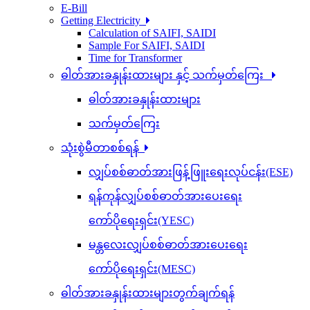
E-Bill
Getting Electricity
Calculation of SAIFI, SAIDI
Sample For SAIFI, SAIDI
Time for Transformer
ဓါတ်အားခနှုန်းထားများ နှင့် သက်မှတ်ကြေး
ဓါတ်အားခနှုန်းထားများ
သက်မှတ်ကြေး
သုံးစွဲမီတာစစ်ရန်
လျှပ်စစ်ဓာတ်အားဖြန့်ဖြူးရေးလုပ်ငန်း(ESE)
ရန်ကုန်လျှပ်စစ်ဓာတ်အားပေးရေး
ကော်ပိုရေးရှင်း(YESC)
မန္တလေးလျှပ်စစ်ဓာတ်အားပေးရေး
ကော်ပိုရေးရှင်း(MESC)
ဓါတ်အားခနှုန်းထားများတွက်ချက်ရန်