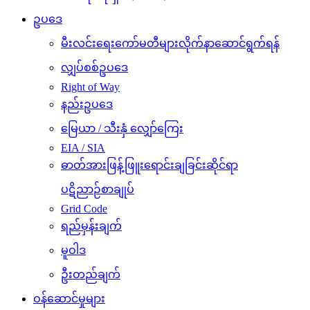
ဥပဒေ
မီးလင်းရေးကော်မတီများလိုက်နာဆောင်ရွက်ရန်
လျှပ်စစ်ဥပဒေ
Right of Way
နည်းဥပဒေ
မြေယာ / သီးနှံ လျှော်ကြေး
EIA / SIA
ဓာတ်အားဖြန့်ဖြူးရောင်းချခြင်းဆိုင်ရာ
ပဋိညာဉ်စာချုပ်
Grid Code
ရည်မှန်းချက်
မူဝါဒ
ဦးတည်ချက်
ဝန်ဆောင်မှုများ