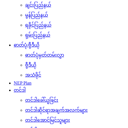
ချင်းပြည်နယ်
မွန်ပြည်နယ်
ရခိုင်ပြည်နယ်
ရှမ်းပြည်နယ်
ဓာတ်ပုံ/ဗွီဒီယို
ဓာတ်ပုံမှတ်တမ်းလွှာ
ဗွီဒီယို
အသံဖိုင်
NEP Plan
တင်ဒါ
တင်ဒါခေါ်ယူခြင်း
တင်ဒါဆိုင်ရာအချက်အလက်များ
တင်ဒါအောင်မြင်သူများ