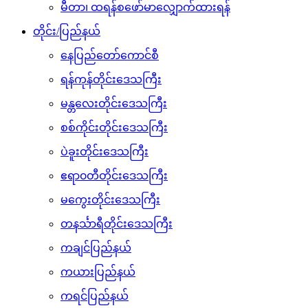
မီတာ၊ ထရန်စဖော်မာလျှောက်ထားရန်
တိုင်း/ပြည်နယ်
နေပြည်တော်ကောင်စီ
ရန်ကုန်တိုင်းဒေသကြီး
မန္တလေးတိုင်းဒေသကြီး
စစ်ကိုင်းတိုင်းဒေသကြီး
ပဲခူးတိုင်းဒေသကြီး
ဧရာ၀တီတိုင်းဒေသကြီး
မကွေးတိုင်းဒေသကြီး
တနင်္သာရီတိုင်းဒေသကြီး
ကချင်ပြည်နယ်
ကယားပြည်နယ်
ကရင်ပြည်နယ်