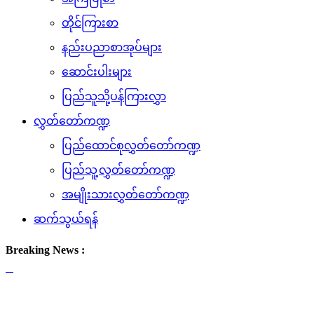
တိုင်ကြားစာ
နည်းပညာစာအုပ်များ
ဆောင်းပါးများ
ပြည်သူသို့ပန်ကြားလွှာ
လွှတ်တော်ကဏ္ဍ
ပြည်ထောင်စုလွှတ်တော်ကဏ္ဍ
ပြည်သူ့လွှတ်တော်ကဏ္ဍ
အမျိုးသားလွှတ်တော်ကဏ္ဍ
ဆက်သွယ်ရန်
Breaking News :
(