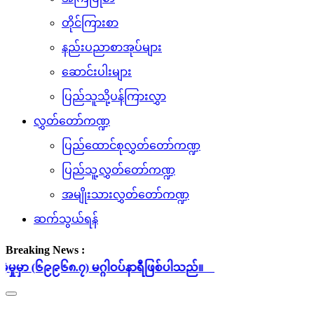
တိုင်ကြားစာ
နည်းပညာစာအုပ်များ
ဆောင်းပါးများ
ပြည်သူသို့ပန်ကြားလွှာ
လွှတ်တော်ကဏ္ဍ
ပြည်ထောင်စုလွှတ်တော်ကဏ္ဍ
ပြည်သူ့လွှတ်တော်ကဏ္ဍ
အမျိုးသားလွှတ်တော်ကဏ္ဍ
ဆက်သွယ်ရန်
Breaking News :
) မဂ္ဂါဝပ်နာရီဖြစ်ပါသည်။
Toggle
navigation