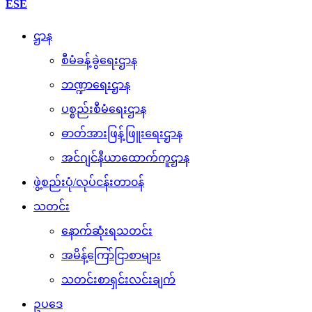
ESE
ဌာန
စီမံခန့်ခွဲရေးဌာန
ဘဏ္ဍာရေးဌာန
ပစ္စည်းစီမံရေးဌာန
ဓာတ်အားဖြန့်ဖြူးရေးဌာန
အင်ဂျင်နီယာထောက်ကူဌာန
ဖွဲ့စည်းပုံ/လုပ်ငန်းတာ၀န်
သတင်း
နောက်ဆုံးရသတင်း
အမိန့်ကြော်ငြာစာများ
သတင်းစာရှင်းလင်းချက်
ဥပဒေ