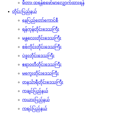
မီတာ၊ ထရန်စဖော်မာလျှောက်ထားရန်
တိုင်း/ပြည်နယ်
နေပြည်တော်ကောင်စီ
ရန်ကုန်တိုင်းဒေသကြီး
မန္တလေးတိုင်းဒေသကြီး
စစ်ကိုင်းတိုင်းဒေသကြီး
ပဲခူးတိုင်းဒေသကြီး
ဧရာ၀တီတိုင်းဒေသကြီး
မကွေးတိုင်းဒေသကြီး
တနင်္သာရီတိုင်းဒေသကြီး
ကချင်ပြည်နယ်
ကယားပြည်နယ်
ကရင်ပြည်နယ်