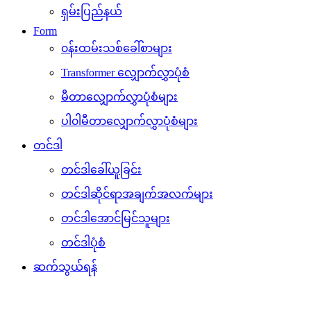
ရှမ်းပြည်နယ်
Form
၀န်းထမ်းသစ်ခေါ်စာများ
Transformer လျှောက်လွှာပုံစံ
မီတာလျှောက်လွှာပုံစံများ
ပါ၀ါမီတာလျှောက်လွှာပုံစံများ
တင်ဒါ
တင်ဒါခေါ်ယူခြင်း
တင်ဒါဆိုင်ရာအချက်အလက်များ
တင်ဒါအောင်မြင်သူများ
တင်ဒါပုံစံ
ဆက်သွယ်ရန်