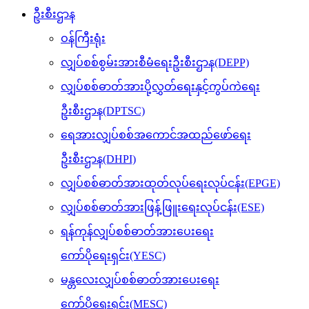
ဦးစီးဌာန
ဝန်ကြီးရုံး
လျှပ်စစ်စွမ်းအားစီမံရေးဦးစီးဌာန(DEPP)
လျှပ်စစ်ဓာတ်အားပို့လွှတ်ရေးနှင့်ကွပ်ကဲရေး
ဦးစီးဌာန(DPTSC)
ရေအားလျှပ်စစ်အကောင်အထည်ဖော်ရေး
ဦးစီးဌာန(DHPI)
လျှပ်စစ်ဓာတ်အားထုတ်လုပ်ရေးလုပ်ငန်း(EPGE)
လျှပ်စစ်ဓာတ်အားဖြန့်ဖြူးရေးလုပ်ငန်း(ESE)
ရန်ကုန်လျှပ်စစ်ဓာတ်အားပေးရေး
ကော်ပိုရေးရှင်း(YESC)
မန္တလေးလျှပ်စစ်ဓာတ်အားပေးရေး
ကော်ပိုရေးရှင်း(MESC)