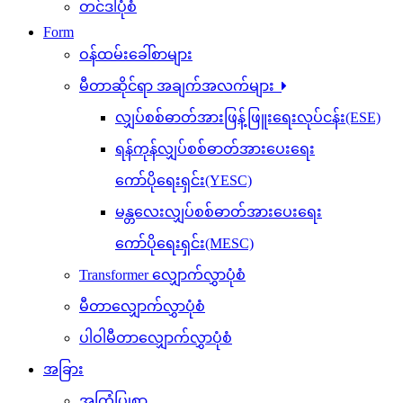
တင်ဒါပုံစံ
Form
ဝန်ထမ်းခေါ်စာများ
မီတာဆိုင်ရာ အချက်အလက်များ
လျှပ်စစ်ဓာတ်အားဖြန့်ဖြူးရေးလုပ်ငန်း(ESE)
ရန်ကုန်လျှပ်စစ်ဓာတ်အားပေးရေး
ကော်ပိုရေးရှင်း(YESC)
မန္တလေးလျှပ်စစ်ဓာတ်အားပေးရေး
ကော်ပိုရေးရှင်း(MESC)
Transformer လျှောက်လွှာပုံစံ
မီတာလျှောက်လွှာပုံစံ
ပါဝါမီတာလျှောက်လွှာပုံစံ
အခြား
အကြံပြုစာ