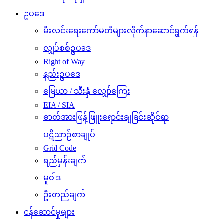
ဥပဒေ
မီးလင်းရေးကော်မတီများလိုက်နာဆောင်ရွက်ရန်
လျှပ်စစ်ဥပဒေ
Right of Way
နည်းဥပဒေ
မြေယာ / သီးနှံ လျှော်ကြေး
EIA / SIA
ဓာတ်အားဖြန့်ဖြူးရောင်းချခြင်းဆိုင်ရာ
ပဋိညာဉ်စာချုပ်
Grid Code
ရည်မှန်းချက်
မူဝါဒ
ဦးတည်ချက်
ဝန်ဆောင်မှုများ