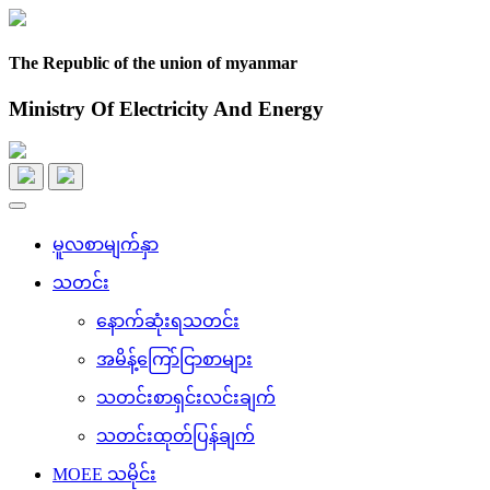
The Republic of the union of myanmar
Ministry Of Electricity And Energy
Toggle
navigation
မူလစာမျက်နှာ
သတင်း
နောက်ဆုံးရသတင်း
အမိန့်ကြော်ငြာစာများ
သတင်းစာရှင်းလင်းချက်
သတင်းထုတ်ပြန်ချက်
MOEE သမိုင်း