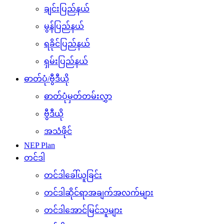
ချင်းပြည်နယ်
မွန်ပြည်နယ်
ရခိုင်ပြည်နယ်
ရှမ်းပြည်နယ်
ဓာတ်ပုံ/ဗွီဒီယို
ဓာတ်ပုံမှတ်တမ်းလွှာ
ဗွီဒီယို
အသံဖိုင်
NEP Plan
တင်ဒါ
တင်ဒါခေါ်ယူခြင်း
တင်ဒါဆိုင်ရာအချက်အလက်များ
တင်ဒါအောင်မြင်သူများ