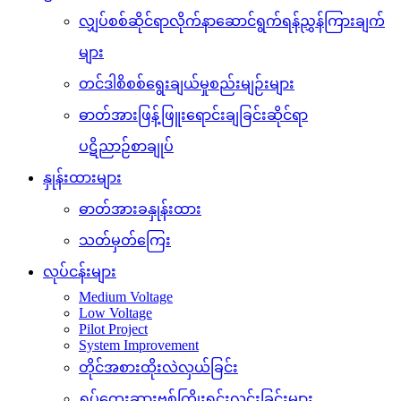
လျှပ်စစ်ဆိုင်ရာလိုက်နာဆောင်ရွက်ရန်ညွှန်ကြားချက်
များ
တင်ဒါစိစစ်ရွေးချယ်မှုစည်းမျဉ်းများ
ဓာတ်အားဖြန့်ဖြူးရောင်းချခြင်းဆိုင်ရာ
ပဋိညာဉ်စာချုပ်
နှုန်းထားများ
ဓာတ်အားခနှုန်းထား
သတ်မှတ်ကြေး
လုပ်ငန်းများ
Medium Voltage
Low Voltage
Pilot Project
System Improvement
တိုင်အစားထိုးလဲလှယ်ခြင်း
ရှုပ်ထွေးဆားဗစ်ကြိုးရှင်းလင်းခြင်းများ