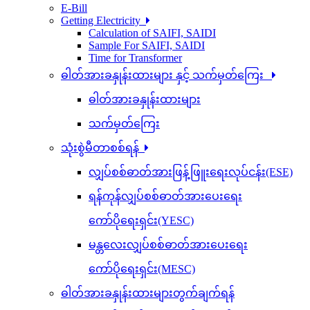
E-Bill
Getting Electricity
Calculation of SAIFI, SAIDI
Sample For SAIFI, SAIDI
Time for Transformer
ဓါတ်အားခနှုန်းထားများ နှင့် သက်မှတ်ကြေး
ဓါတ်အားခနှုန်းထားများ
သက်မှတ်ကြေး
သုံးစွဲမီတာစစ်ရန်
လျှပ်စစ်ဓာတ်အားဖြန့်ဖြူးရေးလုပ်ငန်း(ESE)
ရန်ကုန်လျှပ်စစ်ဓာတ်အားပေးရေး
ကော်ပိုရေးရှင်း(YESC)
မန္တလေးလျှပ်စစ်ဓာတ်အားပေးရေး
ကော်ပိုရေးရှင်း(MESC)
ဓါတ်အားခနှုန်းထားများတွက်ချက်ရန်