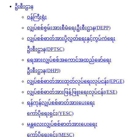
ဦးစီးဌာန
ဝန်ကြီးရုံး
လျှပ်စစ်စွမ်းအားစီမံရေးဦးစီးဌာန(DEPP)
လျှပ်စစ်ဓာတ်အားပို့လွှတ်ရေးနှင့်ကွပ်ကဲရေး
ဦးစီးဌာန(DPTSC)
ရေအားလျှပ်စစ်အကောင်အထည်ဖော်ရေး
ဦးစီးဌာန(DHPI)
လျှပ်စစ်ဓာတ်အားထုတ်လုပ်ရေးလုပ်ငန်း(EPGE)
လျှပ်စစ်ဓာတ်အားဖြန့်ဖြူးရေးလုပ်ငန်း(ESE)
ရန်ကုန်လျှပ်စစ်ဓာတ်အားပေးရေး
ကော်ပိုရေးရှင်း(YESC)
မန္တလေးလျှပ်စစ်ဓာတ်အားပေးရေး
ကော်ပိုရေးရှင်း(MESC)