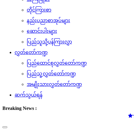
တိုင်ကြားစာ
နည်းပညာစာအုပ်များ
ဆောင်းပါးများ
ပြည်သူသို့ပန်ကြားလွှာ
လွှတ်တော်ကဏ္ဍ
ပြည်ထောင်စုလွှတ်တော်ကဏ္ဍ
ပြည်သူ့လွှတ်တော်ကဏ္ဍ
အမျိုးသားလွှတ်တော်ကဏ္ဍ
ဆက်သွယ်ရန်
Breaking News :
(၅.၈.၂၀၂၆) ရ
Toggle
navigation