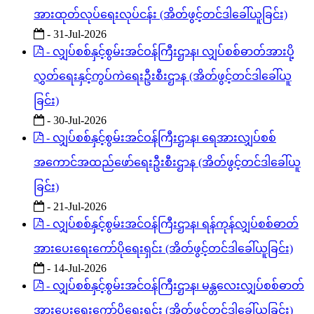
အားထုတ်လုပ်ရေးလုပ်ငန်း (အိတ်ဖွင့်တင်ဒါခေါ်ယူခြင်း)
- 31-Jul-2026
- လျှပ်စစ်နှင့်စွမ်းအင်ဝန်ကြီးဌာန၊ လျှပ်စစ်ဓာတ်အားပို့
လွှတ်ရေးနှင့်ကွပ်ကဲရေးဦးစီးဌာန (အိတ်ဖွင့်တင်ဒါခေါ်ယူ
ခြင်း)
- 30-Jul-2026
- လျှပ်စစ်နှင့်စွမ်းအင်ဝန်ကြီးဌာန၊ ရေအားလျှပ်စစ်
အကောင်အထည်ဖော်ရေးဦးစီးဌာန (အိတ်ဖွင့်တင်ဒါခေါ်ယူ
ခြင်း)
- 21-Jul-2026
- လျှပ်စစ်နှင့်စွမ်းအင်ဝန်ကြီးဌာန၊ ရန်ကုန်လျှပ်စစ်ဓာတ်
အားပေးရေးကော်ပိုရေးရှင်း (အိတ်ဖွင့်တင်ဒါခေါ်ယူခြင်း)
- 14-Jul-2026
- လျှပ်စစ်နှင့်စွမ်းအင်ဝန်ကြီးဌာန၊ မန္တလေးလျှပ်စစ်ဓာတ်
အားပေးရေးကော်ပိုရေးရှင်း (အိတ်ဖွင့်တင်ဒါခေါ်ယူခြင်း)