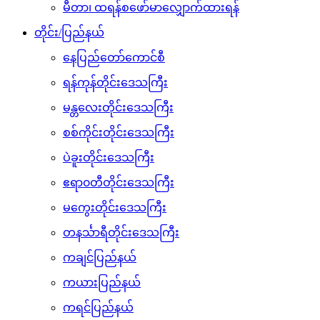
မီတာ၊ ထရန်စဖော်မာလျှောက်ထားရန်
တိုင်း/ပြည်နယ်
နေပြည်တော်ကောင်စီ
ရန်ကုန်တိုင်းဒေသကြီး
မန္တလေးတိုင်းဒေသကြီး
စစ်ကိုင်းတိုင်းဒေသကြီး
ပဲခူးတိုင်းဒေသကြီး
ဧရာ၀တီတိုင်းဒေသကြီး
မကွေးတိုင်းဒေသကြီး
တနင်္သာရီတိုင်းဒေသကြီး
ကချင်ပြည်နယ်
ကယားပြည်နယ်
ကရင်ပြည်နယ်