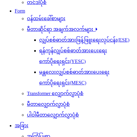
တင်ဒါပုံစံ
Form
ဝန်ထမ်းခေါ်စာများ
မီတာဆိုင်ရာ အချက်အလက်များ
လျှပ်စစ်ဓာတ်အားဖြန့်ဖြူးရေးလုပ်ငန်း(ESE)
ရန်ကုန်လျှပ်စစ်ဓာတ်အားပေးရေး
ကော်ပိုရေးရှင်း(YESC)
မန္တလေးလျှပ်စစ်ဓာတ်အားပေးရေး
ကော်ပိုရေးရှင်း(MESC)
Transformer လျှောက်လွှာပုံစံ
မီတာလျှောက်လွှာပုံစံ
ပါဝါမီတာလျှောက်လွှာပုံစံ
အခြား
အကြံပြုစာ