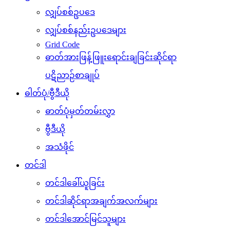
လျှပ်စစ်ဥပဒေ
လျှပ်စစ်နည်းဥပဒေများ
Grid Code
ဓာတ်အားဖြန့်ဖြူးရောင်းချခြင်းဆိုင်ရာ
ပဋိညာဉ်စာချုပ်
ဓါတ်ပုံ/ဗွီဒီယို
ဓာတ်ပုံမှတ်တမ်းလွှာ
ဗွီဒီယို
အသံဖိုင်
တင်ဒါ
တင်ဒါခေါ်ယူခြင်း
တင်ဒါဆိုင်ရာအချက်အလက်များ
တင်ဒါအောင်မြင်သူများ