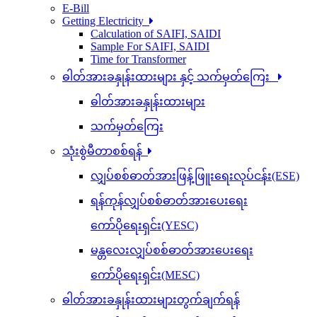
E-Bill
Getting Electricity
Calculation of SAIFI, SAIDI
Sample For SAIFI, SAIDI
Time for Transformer
ဓါတ်အားခနှုန်းထားများ နှင့် သက်မှတ်ကြေး
ဓါတ်အားခနှုန်းထားများ
သက်မှတ်ကြေး
သုံးစွဲမီတာစစ်ရန်
လျှပ်စစ်ဓာတ်အားဖြန့်ဖြူးရေးလုပ်ငန်း(ESE)
ရန်ကုန်လျှပ်စစ်ဓာတ်အားပေးရေး
ကော်ပိုရေးရှင်း(YESC)
မန္တလေးလျှပ်စစ်ဓာတ်အားပေးရေး
ကော်ပိုရေးရှင်း(MESC)
ဓါတ်အားခနှုန်းထားများတွက်ချက်ရန်