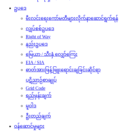
ဥပဒေ
မီးလင်းရေးကော်မတီများလိုက်နာဆောင်ရွက်ရန်
လျှပ်စစ်ဥပဒေ
Right of Way
နည်းဥပဒေ
မြေယာ / သီးနှံ လျှော်ကြေး
EIA / SIA
ဓာတ်အားဖြန့်ဖြူးရောင်းချခြင်းဆိုင်ရာ
ပဋိညာဉ်စာချုပ်
Grid Code
ရည်မှန်းချက်
မူဝါဒ
ဦးတည်ချက်
ဝန်ဆောင်မှုများ