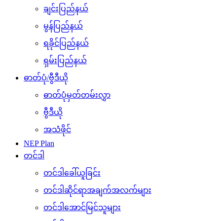
ချင်းပြည်နယ်
မွန်ပြည်နယ်
ရခိုင်ပြည်နယ်
ရှမ်းပြည်နယ်
ဓာတ်ပုံ/ဗွီဒီယို
ဓာတ်ပုံမှတ်တမ်းလွှာ
ဗွီဒီယို
အသံဖိုင်
NEP Plan
တင်ဒါ
တင်ဒါခေါ်ယူခြင်း
တင်ဒါဆိုင်ရာအချက်အလက်များ
တင်ဒါအောင်မြင်သူများ