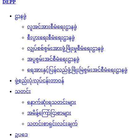
DEPP
ဌာနခွဲ
လူအင်အားစီမံရေးဌာနခွဲ
စီးပွားရေးစီမံရေးဌာနခွဲ
လျှပ်စစ်စွမ်းအားဖွံ့ဖြိုးမှုစီမံရေးဌာနခွဲ
အပူစွမ်းအင်စီမံရေးဌာနခွဲ
ရေအားနှင့်ပြန်လည်ဖွံ့ဖြိုးမြဲစွမ်းအင်စီမံရေးဌာနခွဲ
ဖွဲ့စည်းပုံ/လုပ်ငန်းတာဝန်
သတင်း
နောက်ဆုံးရသတင်းများ
အမိန့်ကြော်ငြာစာများ
သတင်းစာရှင်းလင်းချက်
ဥပဒေ