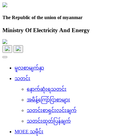
The Republic of the union of myanmar
Ministry Of Electricity And Energy
Toggle
navigation
မူလစာမျက်နှာ
သတင်း
နောက်ဆုံးရသတင်း
အမိန့်ကြော်ငြာစာများ
သတင်းစာရှင်းလင်းချက်
သတင်းထုတ်ပြန်ချက်
MOEE သမိုင်း