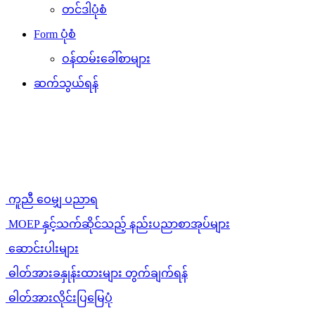
တင်ဒါပုံစံ
Form ပုံစံ
ဝန်ထမ်းခေါ်စာများ
ဆက်သွယ်ရန်
ကူညီ ဝေမျှ ပညာရ
MOEP နှင့်သက်ဆိုင်သည့် နည်းပညာစာအုပ်များ
ဆောင်းပါးများ
ဓါတ်အားခနှုန်းထားများ တွက်ချက်ရန်
ဓါတ်အားလိုင်းပြမြေပုံ