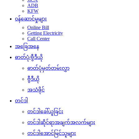
ADB
KFW
၀န်ဆောင်မှုများ
Online Bill
Getting Electricity
Call Center
အခြေအနေ
ဓာတ်ပုံ/ဗွီဒီယို
ဓာတ်ပုံမှတ်တမ်းလွှာ
ဗွီဒီယို
အသံဖိုင်
တင်ဒါ
တင်ဒါခေါ်ယူခြင်း
တင်ဒါဆိုင်ရာအချက်အလက်များ
တင်ဒါအောင်မြင်သူများ