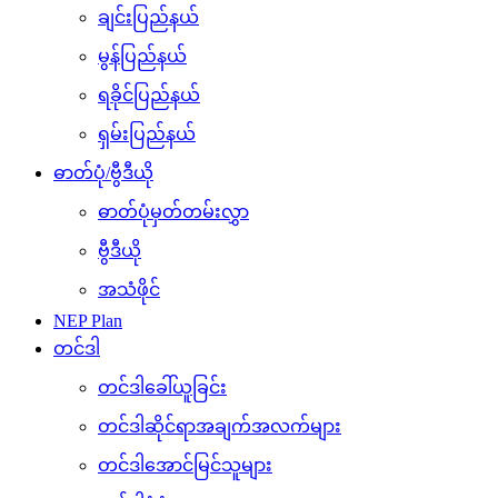
ချင်းပြည်နယ်
မွန်ပြည်နယ်
ရခိုင်ပြည်နယ်
ရှမ်းပြည်နယ်
ဓာတ်ပုံ/ဗွီဒီယို
ဓာတ်ပုံမှတ်တမ်းလွှာ
ဗွီဒီယို
အသံဖိုင်
NEP Plan
တင်ဒါ
တင်ဒါခေါ်ယူခြင်း
တင်ဒါဆိုင်ရာအချက်အလက်များ
တင်ဒါအောင်မြင်သူများ