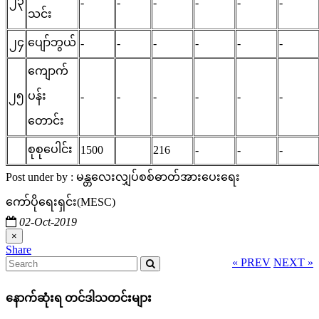
၂၃
-
-
-
-
-
-
သင်း
၂၄
ပျော်ဘွယ်
-
-
-
-
-
-
ကျောက်
၂၅
ပန်း
-
-
-
-
-
-
တောင်း
စုစုပေါင်း
1500
216
-
-
-
Post under by : မန္တလေးလျှပ်စစ်ဓာတ်အားပေးရေး
ကော်ပိုရေးရှင်း(MESC)
02-Oct-2019
×
Share
« PREV
NEXT »
နောက်ဆုံးရ တင်ဒါသတင်းများ