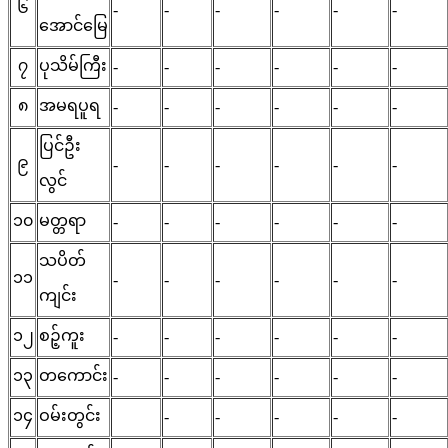
၆
-
-
-
-
-
-
အောင်မြေ
၇
ပုသိမ်ကြီး
-
-
-
-
-
-
၈
အမရပူရ
-
-
-
-
-
-
ပြင်ဦး
၉
-
-
-
-
-
-
လွင်
၁၀
မတ္တရာ
-
-
-
-
-
-
သပိတ်
၁၁
-
-
-
-
-
-
ကျင်း
၁၂
စဉ့်ကူး
-
-
-
-
-
-
၁၃
တကောင်း
-
-
-
-
-
-
၁၄
ဝမ်းတွင်း
-
-
-
-
-