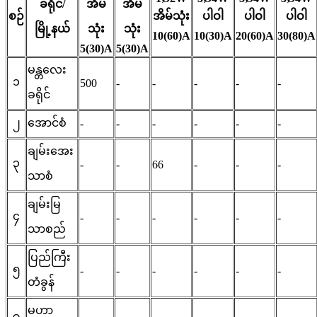
ခရိုင်/
အိမ်
အိမ်
စဉ်
အိမ်သုံး
ပါဝါ
ပါဝါ
ပါဝါ
မြို့နယ်
သုံး
သုံး
10(60)A
10(30)A
20(60)A
30(80)A
5(30)A
5(30)A
မန္တလေး
၁
500
-
-
-
-
-
ခရိုင်
၂
အောင်စံ
-
-
-
-
-
-
ချမ်းအေး
၃
-
-
66
-
-
-
သာစံ
ချမ်းမြ
၄
-
-
-
-
-
-
သာစည်
ပြည်ကြီး
၅
-
-
-
-
-
-
တံခွန်
မဟာ