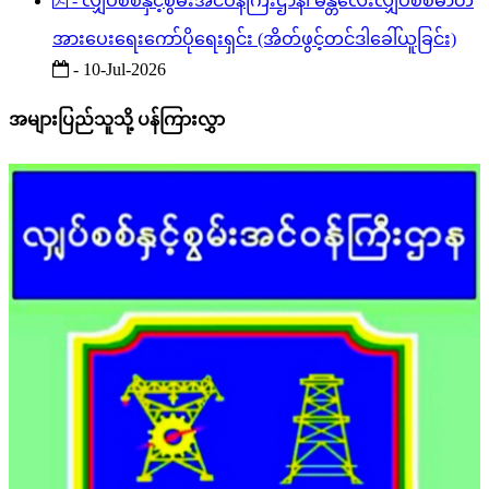
- လျှပ်စစ်နှင့်စွမ်းအင်ဝန်ကြီးဌာန၊ မန္တလေးလျှပ်စစ်ဓာတ်
အားပေးရေးကော်ပိုရေးရှင်း (အိတ်ဖွင့်တင်ဒါခေါ်ယူခြင်း)
- 10-Jul-2026
အများပြည်သူသို့ ပန်ကြားလွှာ