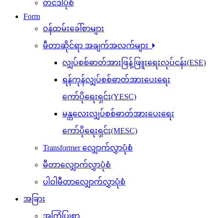
တင်ဒါပုံစံ
Form
ဝန်ထမ်းခေါ်စာများ
မီတာဆိုင်ရာ အချက်အလက်များ
လျှပ်စစ်ဓာတ်အားဖြန့်ဖြူးရေးလုပ်ငန်း(ESE)
ရန်ကုန်လျှပ်စစ်ဓာတ်အားပေးရေး
ကော်ပိုရေးရှင်း(YESC)
မန္တလေးလျှပ်စစ်ဓာတ်အားပေးရေး
ကော်ပိုရေးရှင်း(MESC)
Transformer လျှောက်လွှာပုံစံ
မီတာလျှောက်လွှာပုံစံ
ပါဝါမီတာလျှောက်လွှာပုံစံ
အခြား
အကြံပြုစာ