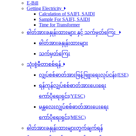
E-Bill
Getting Electricity
Calculation of SAIFI, SAIDI
Sample For SAIFI, SAIDI
Time for Transformer
ဓါတ်အားခနှုန်းထားများ နှင့် သက်မှတ်ကြေး
ဓါတ်အားခနှုန်းထားများ
သက်မှတ်ကြေး
သုံးစွဲမီတာစစ်ရန်
လျှပ်စစ်ဓာတ်အားဖြန့်ဖြူးရေးလုပ်ငန်း(ESE)
ရန်ကုန်လျှပ်စစ်ဓာတ်အားပေးရေး
ကော်ပိုရေးရှင်း(YESC)
မန္တလေးလျှပ်စစ်ဓာတ်အားပေးရေး
ကော်ပိုရေးရှင်း(MESC)
ဓါတ်အားခနှုန်းထားများတွက်ချက်ရန်