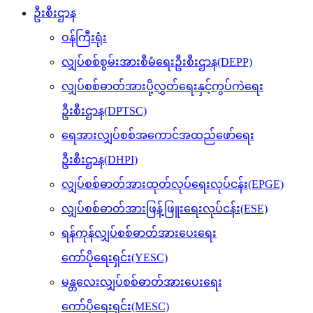
ဦးစီးဌာန
ဝန်ကြီးရုံး
လျှပ်စစ်စွမ်းအားစီမံရေးဦးစီးဌာန(DEPP)
လျှပ်စစ်ဓာတ်အားပို့လွှတ်ရေးနှင့်ကွပ်ကဲရေး
ဦးစီးဌာန(DPTSC)
ရေအားလျှပ်စစ်အကောင်အထည်ဖော်ရေး
ဦးစီးဌာန(DHPI)
လျှပ်စစ်ဓာတ်အားထုတ်လုပ်ရေးလုပ်ငန်း(EPGE)
လျှပ်စစ်ဓာတ်အားဖြန့်ဖြူးရေးလုပ်ငန်း(ESE)
ရန်ကုန်လျှပ်စစ်ဓာတ်အားပေးရေး
ကော်ပိုရေးရှင်း(YESC)
မန္တလေးလျှပ်စစ်ဓာတ်အားပေးရေး
ကော်ပိုရေးရှင်း(MESC)