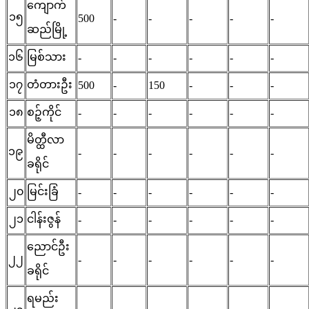
ကျောက်
၁၅
500
-
-
-
-
-
ဆည်မြို့
၁၆
မြစ်သား
-
-
-
-
-
-
၁၇
တံတားဦး
500
-
150
-
-
-
၁၈
စဉ့်ကိုင်
-
-
-
-
-
-
မိတ္ထီလာ
၁၉
-
-
-
-
-
-
ခရိုင်
၂၀
မြင်းခြံ
-
-
-
-
-
-
၂၁
ငါန်းဇွန်
-
-
-
-
-
-
ညောင်ဦး
၂၂
-
-
-
-
-
-
ခရိုင်
ရမည်း