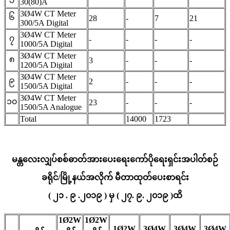
30(80)A
3Ø4W CT Meter
၆
28
-
7
21
300/5A Digital
3Ø4W CT Meter
၇
-
-
-
-
1000/5A Digital
3Ø4W CT Meter
၈
3
-
-
-
1200/5A Digital
3Ø4W CT Meter
၉
2
-
-
-
1500/5A Digital
3Ø4W CT Meter
၁၀
23
-
-
-
1500/5A Analogue
Total
14000
1723
မန္တလေးလျှပ်စစ်ဓာတ်အားပေးရေးကော်ပိုရေးရှင်းအပါတ်စဉ်
ခရိုင်/မြို့နယ်အလိုက် မီတာထုတ်ပေးစာရင်း
( ၂၁ . ၉ .၂၀၁၉ ) မှ ( ၂၇. ၉. ၂၀၁၉ )ထိ
1Ø2W
1Ø2W
1Ø2W
3Ø4W
3Ø4W
3Ø4W