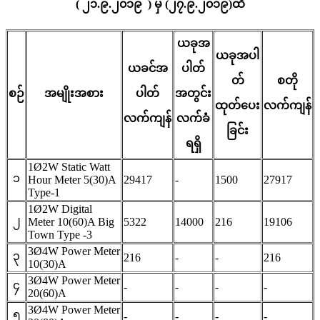
( ၂၁.၉.၂၀၁၉ ) မှ (၂၇.၉.၂၀၁၉)ထိ
ယခုအ
ယခုအပါ
ယခင်အ
ပါတ်
တ်
စတို
စဉ်
အမျိုးအစား
ပါတ်
အတွင်း
ထုတ်ပေး
လက်ကျန်
လက်ကျန်
လက်ခံ
ခြင်း
ရရှိ
1Ø2W Static Watt
၁
Hour Meter 5(30)A
29417
-
1500
27917
Type-1
1Ø2W Digital
၂
Meter 10(60)A Big
5322
14000
216
19106
Town Type -3
3Ø4W Power Meter
၃
216
-
-
216
10(30)A
3Ø4W Power Meter
၄
-
-
-
-
20(60)A
3Ø4W Power Meter
၅
-
-
-
-