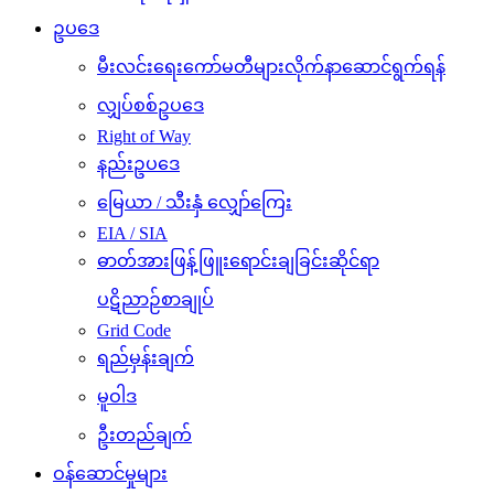
ဥပဒေ
မီးလင်းရေးကော်မတီများလိုက်နာဆောင်ရွက်ရန်
လျှပ်စစ်ဥပဒေ
Right of Way
နည်းဥပဒေ
မြေယာ / သီးနှံ လျှော်ကြေး
EIA / SIA
ဓာတ်အားဖြန့်ဖြူးရောင်းချခြင်းဆိုင်ရာ
ပဋိညာဉ်စာချုပ်
Grid Code
ရည်မှန်းချက်
မူဝါဒ
ဦးတည်ချက်
ဝန်ဆောင်မှုများ