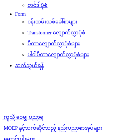
တင်ဒါပုံစံ
Form
၀န်းထမ်းသစ်ခေါ်စာများ
Transformer လျှောက်လွှာပုံစံ
မီတာလျှောက်လွှာပုံစံများ
ပါ၀ါမီတာလျှောက်လွှာပုံစံများ
ဆက်သွယ်ရန်
ကူညီ ဝေမျှ ပညာရ
MOEP နှင့်သက်ဆိုင်သည့် နည်းပညာစာအုပ်များ
ဆောင်းပါးများ