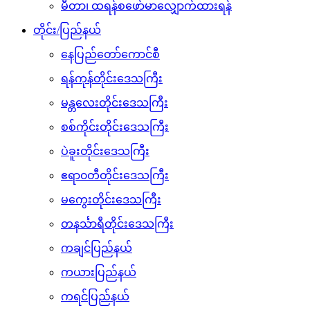
မီတာ၊ ထရန်စဖော်မာလျှောက်ထားရန်
တိုင်း/ပြည်နယ်
နေပြည်တော်ကောင်စီ
ရန်ကုန်တိုင်းဒေသကြီး
မန္တလေးတိုင်းဒေသကြီး
စစ်ကိုင်းတိုင်းဒေသကြီး
ပဲခူးတိုင်းဒေသကြီး
ဧရာ၀တီတိုင်းဒေသကြီး
မကွေးတိုင်းဒေသကြီး
တနင်္သာရီတိုင်းဒေသကြီး
ကချင်ပြည်နယ်
ကယားပြည်နယ်
ကရင်ပြည်နယ်