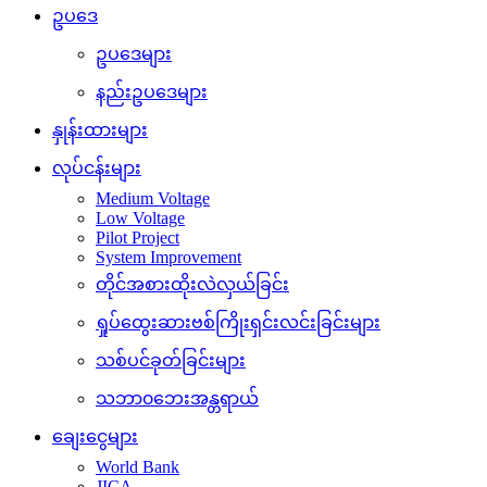
ဥပဒေ
ဥပဒေများ
နည်းဥပဒေများ
နှုန်းထားများ
လုပ်ငန်းများ
Medium Voltage
Low Voltage
Pilot Project
System Improvement
တိုင်အစားထိုးလဲလှယ်ခြင်း
ရှုပ်ထွေးဆားဗစ်ကြိုးရှင်းလင်းခြင်းများ
သစ်ပင်ခုတ်ခြင်းများ
သဘာ၀ဘေးအန္တရာယ်
ချေးငွေများ
World Bank
JICA