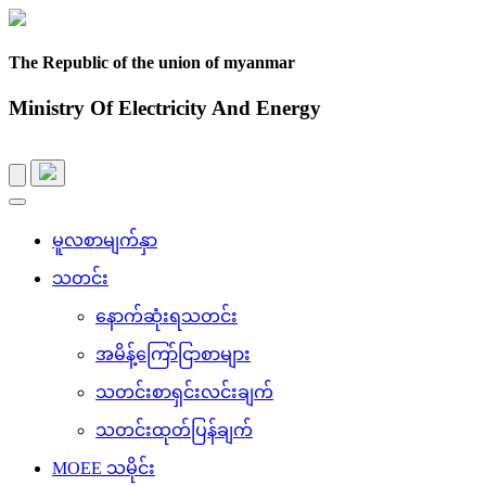
The Republic of the union of myanmar
Ministry Of Electricity And Energy
Toggle
navigation
မူလစာမျက်နှာ
သတင်း
နောက်ဆုံးရသတင်း
အမိန့်ကြော်ငြာစာများ
သတင်းစာရှင်းလင်းချက်
သတင်းထုတ်ပြန်ချက်
MOEE သမိုင်း