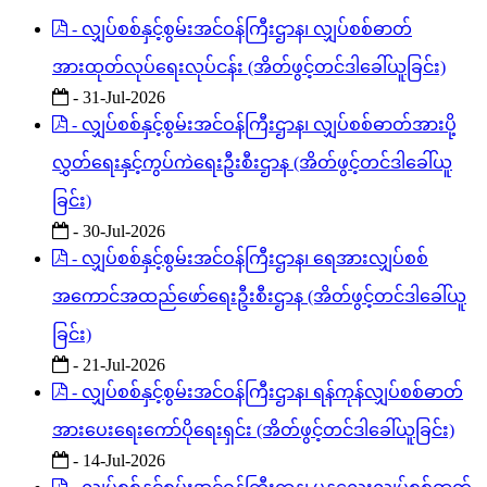
- လျှပ်စစ်နှင့်စွမ်းအင်ဝန်ကြီးဌာန၊ လျှပ်စစ်ဓာတ်
အားထုတ်လုပ်ရေးလုပ်ငန်း (အိတ်ဖွင့်တင်ဒါခေါ်ယူခြင်း)
- 31-Jul-2026
- လျှပ်စစ်နှင့်စွမ်းအင်ဝန်ကြီးဌာန၊ လျှပ်စစ်ဓာတ်အားပို့
လွှတ်ရေးနှင့်ကွပ်ကဲရေးဦးစီးဌာန (အိတ်ဖွင့်တင်ဒါခေါ်ယူ
ခြင်း)
- 30-Jul-2026
- လျှပ်စစ်နှင့်စွမ်းအင်ဝန်ကြီးဌာန၊ ရေအားလျှပ်စစ်
အကောင်အထည်ဖော်ရေးဦးစီးဌာန (အိတ်ဖွင့်တင်ဒါခေါ်ယူ
ခြင်း)
- 21-Jul-2026
- လျှပ်စစ်နှင့်စွမ်းအင်ဝန်ကြီးဌာန၊ ရန်ကုန်လျှပ်စစ်ဓာတ်
အားပေးရေးကော်ပိုရေးရှင်း (အိတ်ဖွင့်တင်ဒါခေါ်ယူခြင်း)
- 14-Jul-2026