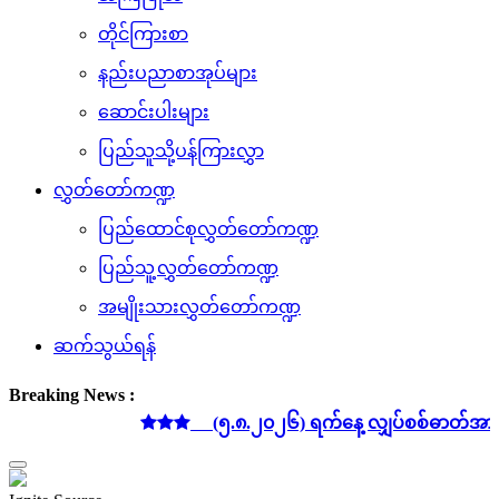
တိုင်ကြားစာ
နည်းပညာစာအုပ်များ
ဆောင်းပါးများ
ပြည်သူသို့ပန်ကြားလွှာ
လွှတ်တော်ကဏ္ဍ
ပြည်ထောင်စုလွှတ်တော်ကဏ္ဍ
ပြည်သူ့လွှတ်တော်ကဏ္ဍ
အမျိုးသားလွှတ်တော်ကဏ္ဍ
ဆက်သွယ်ရန်
Breaking News :
(၅.၈.၂၀၂၆) ရက်နေ့ လျှပ်စစ်ဓာတ်အား စုစုပေါင်းထ
Toggle
navigation