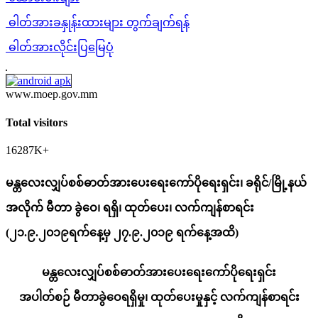
ဓါတ်အားခနှုန်းထားများ တွက်ချက်ရန်
ဓါတ်အားလိုင်းပြမြေပုံ
www.moep.gov.mm
Total visitors
16287K+
မန္တလေးလျှပ်စစ်ဓာတ်အားပေးရေးကော်ပိုရေးရှင်း၊ ခရိုင်/မြို့နယ်
အလိုက် မီတာ ခွဲဝေ၊ ရရှိ၊ ထုတ်ပေး၊ လက်ကျန်စာရင်း
(၂၁.၉.၂၀၁၉ရက်နေ့မှ ၂၇.၉.၂၀၁၉ ရက်နေ့အထိ)​​​​​​​
မန္တလေးလျှပ်စစ်ဓာတ်အားပေးရေးကော်ပိုရေးရှင်း
အပါတ်စဉ် မီတာခွဲဝေရရှိမှု၊ ထုတ်ပေးမှုနှင့် လက်ကျန်စာရင်း