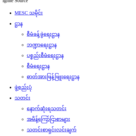
Ignite Source
MESC သမိုင်း
ဌာန
စီမံခန့်ခွဲရေးဌာန
ဘဏ္ဍာရေးဌာန
ပစ္စည်းစီမံရေးဌာန
စီမံရေးဌာန
ဓာတ်အားဖြန့်ဖြူးရေးဌာန
ဖွဲ့စည်းပုံ
သတင်း
နောက်ဆုံးရသတင်း
အမိန့်ကြော်ငြာစာများ
သတင်းစာရှင်းလင်းချက်