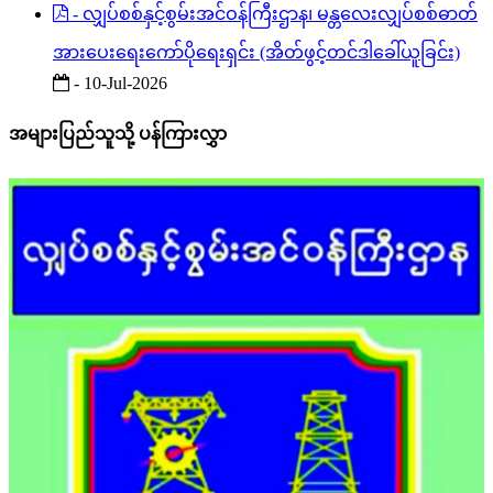
- လျှပ်စစ်နှင့်စွမ်းအင်ဝန်ကြီးဌာန၊ မန္တလေးလျှပ်စစ်ဓာတ်
အားပေးရေးကော်ပိုရေးရှင်း (အိတ်ဖွင့်တင်ဒါခေါ်ယူခြင်း)
- 10-Jul-2026
အများပြည်သူသို့ ပန်ကြားလွှာ