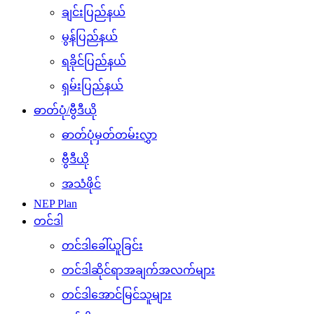
ချင်းပြည်နယ်
မွန်ပြည်နယ်
ရခိုင်ပြည်နယ်
ရှမ်းပြည်နယ်
ဓာတ်ပုံ/ဗွီဒီယို
ဓာတ်ပုံမှတ်တမ်းလွှာ
ဗွီဒီယို
အသံဖိုင်
NEP Plan
တင်ဒါ
တင်ဒါခေါ်ယူခြင်း
တင်ဒါဆိုင်ရာအချက်အလက်များ
တင်ဒါအောင်မြင်သူများ