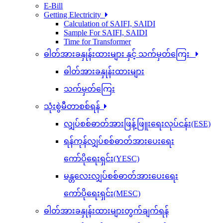
E-Bill
Getting Electricity
Calculation of SAIFI, SAIDI
Sample For SAIFI, SAIDI
Time for Transformer
ဓါတ်အားခနှုန်းထားများ နှင့် သက်မှတ်ကြေး
ဓါတ်အားခနှုန်းထားများ
သက်မှတ်ကြေး
သုံးစွဲမီတာစစ်ရန်
လျှပ်စစ်ဓာတ်အားဖြန့်ဖြူးရေးလုပ်ငန်း(ESE)
ရန်ကုန်လျှပ်စစ်ဓာတ်အားပေးရေး
ကော်ပိုရေးရှင်း(YESC)
မန္တလေးလျှပ်စစ်ဓာတ်အားပေးရေး
ကော်ပိုရေးရှင်း(MESC)
ဓါတ်အားခနှုန်းထားများတွက်ချက်ရန်