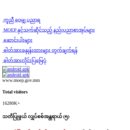
ကူညီ ဝေမျှ ပညာရ
MOEP နှင့်သက်ဆိုင်သည့် နည်းပညာစာအုပ်များ
ဆောင်းပါးများ
ဓါတ်အားခနှုန်းထားများ တွက်ချက်ရန်
ဓါတ်အားလိုင်းပြမြေပုံ
www.moep.gov.mm
Total visitors
16280K+
သတိပြုဖွယ် လျှပ်စစ်အန္တရာယ် (၅)