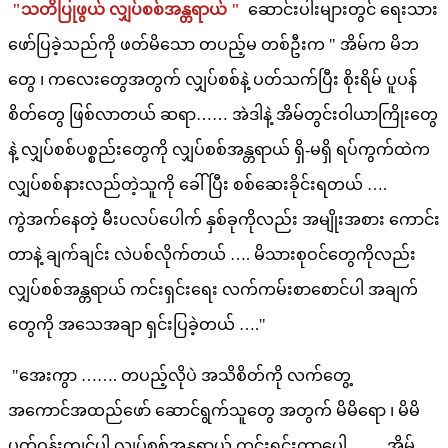
"သတိပြုဖွယ် လျှပ်စစ်အန္တရာယ် "
ဆောင်းပါးများတွင် ရေးသား
ဖော်ပြခဲ့သည်ကို ဖတ်မိသော တပည့်မ တစ်ဦးက " အိမ်က မိဘ
တွေ ၊ ကလေးတွေအတွက် လျှပ်စစ်နဲ့ ပတ်သက်ပြီး စိုးရိမ် ပူပန်
စိတ်တွေ ဖြစ်လာတယ် ဆရာ…… အဲဒါနဲ့ အိမ်တွင်းဝါယာကြိုးတွေ
နဲ့ လျှပ်စစ်ပစ္စည်းတွေကို လျှပ်စစ်အန္တရာယ် ရှိ-မရှိ ရပ်ကွက်ထဲက
လျှပ်စစ်နားလည်တဲ့သူကို ခေါ်ပြီး စစ်ဆေးခိုင်းရတယ် ….
ကွဲအက်နေတဲ့ မီးပလပ်ပေါက် နှစ်ခုကိုလည်း အမျိုးအစား ကောင်း
တာနဲ့ ချက်ချင်း လဲပစ်လိုက်တယ် …. မိသားစုဝင်တွေကိုလည်း
လျှပ်စစ်အန္တရာယ် ကင်းရှင်းရေး လက်ကမ်းစာစောင်ပါ အချက်
တွေကို အသေအချာ ရှင်းပြခဲ့တယ် …."
"အေးကွာ ……. တပည့်လိုပဲ အသိစိတ်ကို လက်တွေ့
အကောင်အထည်ဖော် ဆောင်ရွက်သူတွေ အတွက် မိမိရော ၊ မိမိ
ပတ်ဝန်းကျင်ပါ လျှပ်စစ်အန္တရာယ် ကင်းရှင်းတာပေါ့ …… အိမ်