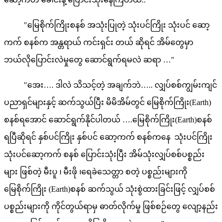
"မြေစိုက်ကြိုးစနစ် အသုံးပြုတဲ့ သုံးပင်ကြိုး သုံးပင် ဆော့
ကက် စနစ်က အန္တရာယ် ကင်းရှင်း တယ် ဆိုရင် အိမ်တွေမှာ
ဘယ်လိုပြောင်းလဲမှုတွေ ဆောင်ရွက်ရမလဲ ဆရာ …"
"အေး…. ဒါလဲ သိသင့်တဲ့ အချက်ဘဲ….. လျှပ်စစ်ကျွမ်းကျင်
ပညာရှင်များနှင့် ဆက်သွယ်ပြီး မိမိအိမ်တွင် မြေစိုက်ကြိုး(Earth)
စနစ်ရအောင် ဆောင်ရွက်နိုင်ပါတယ် ….မြေစိုက်ကြိုး(Earth)စနစ်
ရပြီဆိုရင် နှစ်ပင်ကြိုး နှစ်ပင် ဆော့ကက် စနစ်ကနေ သုံးပင်ကြိုး
သုံးပင်ဆော့ကက် စနစ် ပြောင်းသုံးပြီး အိမ်သုံးလျှပ်စစ်ပစ္စည်း
များ ဖြစ်တဲ့ မီးပူ ၊ မီးဖို ၊ရေခဲသေတ္တာ စတဲ့ ပစ္စည်းများကို
မြေစိုက်ကြိုး (Earth)စနစ် ဆက်သွယ် သုံးစွဲထားခြင်းဖြင့် လျှပ်စစ်
ပစ္စည်းများကို ကိုင်တွယ်ရာမှ ဓာတ်လိုက်မှု ဖြစ်စဉ်တွေ လျော့နည်း