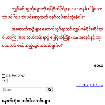
"လျှပ်စစ်ပစ္စည်းများကို မြေစိုက်ကြိုး (Earth)စနစ် ပါရှိသော
သုံးပင်ကြိုး သုံးပင်ဆော့ကက် စနစ်တပ်ဆင်သုံးစွဲပါ။"
"အဆောက်အဦများ ဆောက်လုပ်ရာတွင် လျှပ်စစ်ပိုင်းဆိုင်ရာ
ဝါယာကြိုးများ သွယ်တန်းရာ၌ မြေစိုက်ကြိုး (Earth)စနစ်နှင့် သုံး
ပင်ပလပ် စနစ်ထည့်သွင်းဆောင်ရွက်ပါ"
ဝေယံ
03-Jan-2018
×
« PREV
NEXT »
နောက်ဆုံးရ တင်ဒါသတင်းများ