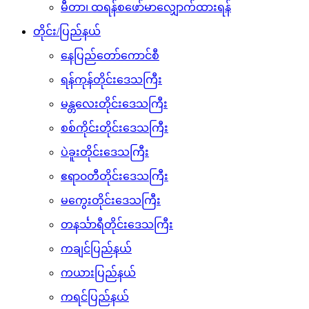
မီတာ၊ ထရန်စဖော်မာလျှောက်ထားရန်
တိုင်း/ပြည်နယ်
နေပြည်တော်ကောင်စီ
ရန်ကုန်တိုင်းဒေသကြီး
မန္တလေးတိုင်းဒေသကြီး
စစ်ကိုင်းတိုင်းဒေသကြီး
ပဲခူးတိုင်းဒေသကြီး
ဧရာ၀တီတိုင်းဒေသကြီး
မကွေးတိုင်းဒေသကြီး
တနင်္သာရီတိုင်းဒေသကြီး
ကချင်ပြည်နယ်
ကယားပြည်နယ်
ကရင်ပြည်နယ်