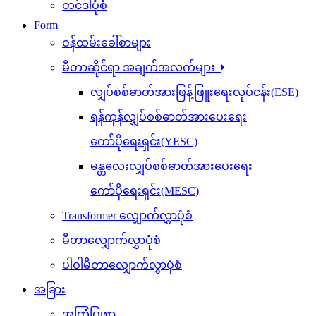
တင်ဒါပုံစံ
Form
ဝန်ထမ်းခေါ်စာများ
မီတာဆိုင်ရာ အချက်အလက်များ
လျှပ်စစ်ဓာတ်အားဖြန့်ဖြူးရေးလုပ်ငန်း(ESE)
ရန်ကုန်လျှပ်စစ်ဓာတ်အားပေးရေး
ကော်ပိုရေးရှင်း(YESC)
မန္တလေးလျှပ်စစ်ဓာတ်အားပေးရေး
ကော်ပိုရေးရှင်း(MESC)
Transformer လျှောက်လွှာပုံစံ
မီတာလျှောက်လွှာပုံစံ
ပါဝါမီတာလျှောက်လွှာပုံစံ
အခြား
အကြံပြုစာ