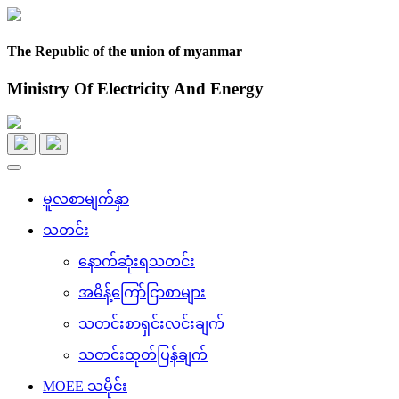
The Republic of the union of myanmar
Ministry Of Electricity And Energy
Toggle
navigation
မူလစာမျက်နှာ
သတင်း
နောက်ဆုံးရသတင်း
အမိန့်ကြော်ငြာစာများ
သတင်းစာရှင်းလင်းချက်
သတင်းထုတ်ပြန်ချက်
MOEE သမိုင်း