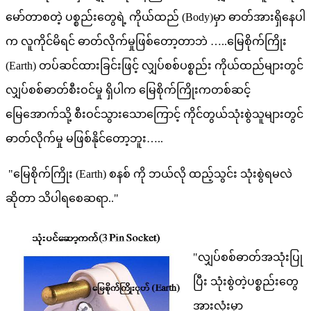
မော်တာစတဲ့ ပစ္စည်းတွေရဲ့ ကိုယ်ထည် (Body)မှာ ဓာတ်အားရှိနေပါ
က လူကိုင်မိရင် ဓာတ်လိုက်မှုဖြစ်တော့တာဘဲ …..မြေစိုက်ကြိုး
(Earth) တပ်ဆင်ထားခြင်းဖြင့် လျှပ်စစ်ပစ္စည်း ကိုယ်ထည်များတွင်
လျှပ်စစ်ဓာတ်စီးဝင်မှု ရှိပါက မြေစိုက်ကြိုးကတစ်ဆင့်
မြေအောက်သို့ စီးဝင်သွားသောကြောင့် ကိုင်တွယ်သုံးစွဲသူများတွင်
ဓာတ်လိုက်မှု မဖြစ်နိုင်တော့ဘူး…..
"မြေစိုက်ကြိုး (Earth) စနစ် ကို ဘယ်လို ထည့်သွင်း သုံးစွဲရမလဲ
ဆိုတာ သိပါရစေဆရာ.."
"လျှပ်စစ်ဓာတ်အသုံးပြု
ပြီး သုံးစွဲတဲ့ပစ္စည်းတွေ
အားလုံးမှာ