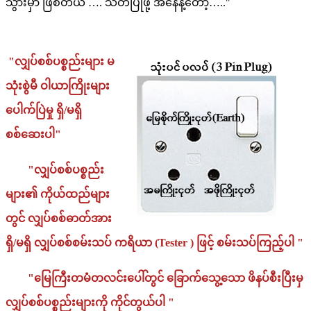
သွားမှာ ဖြစ်တယ် …. သတိပြုဖို့ အနေနဲ့တော့….."
"လျှပ်စစ်ပစ္စည်းများ မ
သုံးစွဲမီ ဝါယာကြိုးများ
ပေါက်ပြဲမှု ရှိ/မရှိ
စစ်ဆေးပါ"
"လျှပ်စစ်ပစ္စည်း
များ၏ ကိုယ်ထည်များ
တွင် လျှပ်စစ်ဓာတ်အား
ရှိ/မရှိ လျှပ်စစ်စမ်းသပ် ကရိယာ (Tester ) ဖြင့် စမ်းသပ်ကြည့်ပါ "
"မြေကြီးတမံတလင်းပေါ်တွင် ခြောက်သွေ့သော ဖိနပ်စီးပြီးမှ
လျှပ်စစ်ပစ္စည်းများကို ကိုင်တွယ်ပါ "