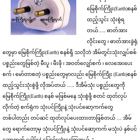
မြေစိုက်ကြိုး(Earth)စနစ်
ထည့်သွင်း သုံးစွဲရ
တယ်….. ဓာတ်အား
လိုင်းတွေ ၊ ဓာတ်အားခွဲရုံ
တွေမှာ မြေစိုက်ကြိုး(Earth) စနစ်ရှိ သလိုဘဲ အိမ်တွင်းသုံးလျှပ်စစ်
ပစ္စည်းတွေဖြစ်တဲ့ မီးပူ ၊ မီးဖို ၊ အဝတ်လျှော်စက် ၊ လေအေးပေး
စက် ၊ မော်တာစတဲ့ ပစ္စည်းတွေမှာလည်း မြေစိုက်ကြိုး (Earth)စနစ်
ထည့်သွင်းသုံးစွဲဖို့ လိုအပ်တယ် ….. ဒီအိမ်သုံး ပစ္စည်းတွေကို
မြေစိုက်ကြိုး(Earth) စနစ် မဖြစ်မနေ သုံးစွဲဖို့ စတင် ထုတ်လုပ်
လိုက်တဲ့ စက်ရုံက သုံးပင်ကြိုးနဲ့ သုံးပင်ဆော့ကက်တွေ
တစ်ပါတည်း တပ်ဆင် ထုတ်လုပ်ပေးထားတာဖြစ်တယ် … အိမ်
တွေ ရောက်တော့မှ သုံးပင်ကြိုးနဲ့ သုံးပင်ဆော့ကက် မသုံးပဲ နှစ်ပင်
ဆော့ကတ် ခေါင်းနဲ့ ပြောင်းသုံးနေကြတယ်.."