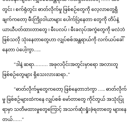
တွင်း ၊ စက်ရုံတွင်း ဓာတ်လိုက်မှု ဖြစ်စဉ်​တွေကို လေ့လာတွေ့ရှိ
ချက်ကတော့ မီးကြိုးဝါယာများ ပေါက်ပြဲနေတာ တွေကို တိပ်နဲ့
ယာယီပတ်ထားတာတွေ ၊ မီးပလပ် ၊ မီးခလုပ်အကွဲတွေကို မလဲဘဲ
ဖြစ်သလို သုံးနေတာတွေဟာ လျှပ်စစ်အန္တရာယ်ကို လက်ယပ်ခေါ်
နေတာ ပဲပေါ့ကွာ…..
"ဒါနဲ့ ဆရာ……… အခုလပိုင်းအတွင်းမှာရော အလားတူ
ဖြစ်စဉ်တွေများ ရှိသေးလားဆရာ.."
"ဓာတ်လိုက်မှုတွေကတော့ ဖြစ်နေတာဘဲကွာ ….. ဓာတ်လိုက်
မှု ဖြစ်စဉ်များထဲကနေ လျှပ်စစ် မော်တာတွေ ကိုင်တွယ် အသုံးပြု
ရာမှာ သတိမထားမှုတွေကြောင့် အသက်ဆုံးရှုံးခဲ့ရတာတွေ များနေ
တယ်……"