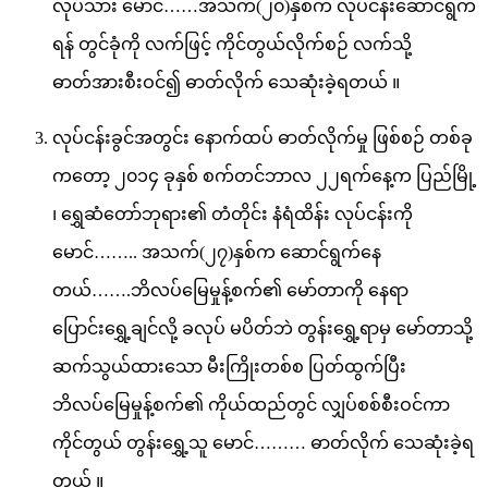
လုပ်သား မောင်……အသက်(၂၀)နှစ်က လုပ်ငန်းဆောင်ရွက်
ရန် တွင်ခုံကို လက်ဖြင့် ကိုင်တွယ်လိုက်စဉ် လက်သို့
ဓာတ်အားစီးဝင်၍ ဓာတ်လိုက် သေဆုံးခဲ့ရတယ် ။
လုပ်ငန်းခွင်အတွင်း နောက်ထပ် ဓာတ်လိုက်မှု ဖြစ်စဉ် တစ်ခု
ကတော့ ၂၀၁၄ ခုနှစ် စက်တင်ဘာလ ၂၂ရက်နေ့က ပြည်မြို့
၊ ရွှေဆံတော်ဘုရား၏ တံတိုင်း နံရံထိန်း လုပ်ငန်းကို
မောင်…….. အသက်(၂၇)နှစ်က ဆောင်ရွက်နေ
တယ်…….ဘိလပ်မြေမှုန့်စက်၏ မော်တာကို နေရာ
ပြောင်းရွှေ့ချင်လို့ ခလုပ် မပိတ်ဘဲ တွန်းရွှေ့ရာမှ မော်တာသို့
ဆက်သွယ်ထားသော မီးကြိုးတစ်စ ပြတ်ထွက်ပြီး
ဘိလပ်မြေမှုန့်စက်၏ ကိုယ်ထည်တွင် လျှပ်စစ်စီးဝင်ကာ
ကိုင်တွယ် တွန်းရွှေ့သူ မောင်……… ဓာတ်လိုက် သေဆုံးခဲ့ရ
တယ် ။