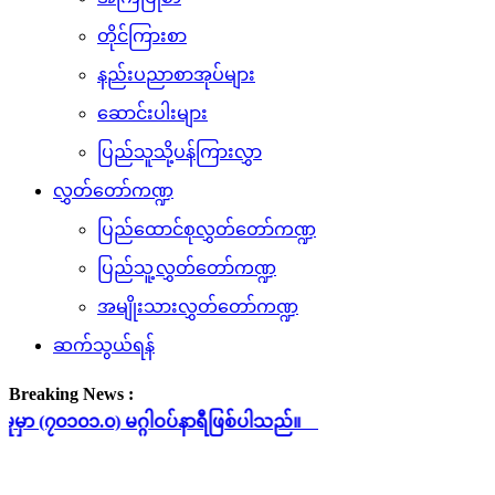
တိုင်ကြားစာ
နည်းပညာစာအုပ်များ
ဆောင်းပါးများ
ပြည်သူသို့ပန်ကြားလွှာ
လွှတ်တော်ကဏ္ဍ
ပြည်ထောင်စုလွှတ်တော်ကဏ္ဍ
ပြည်သူ့လွှတ်တော်ကဏ္ဍ
အမျိုးသားလွှတ်တော်ကဏ္ဍ
ဆက်သွယ်ရန်
Breaking News :
၁.၀) မဂ္ဂါဝပ်နာရီဖြစ်ပါသည်။