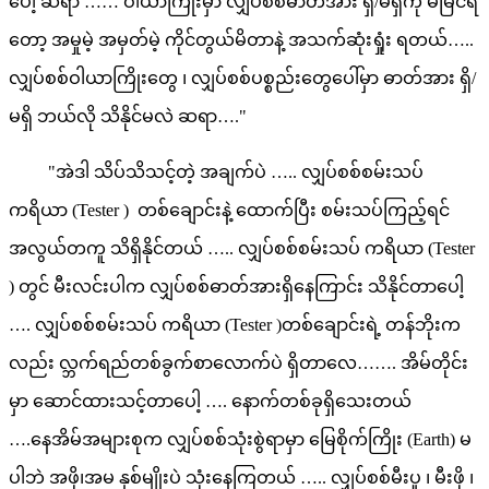
ပေါ့ ဆရာ …… ဝါယာကြိုးမှာ လျှပ်စစ်ဓာတ်အား ရှိ/မရှိကို မမြင်ရ
တော့ အမှုမဲ့ အမှတ်မဲ့ ကိုင်တွယ်မိတာနဲ့ အသက်ဆုံးရှုံး ရတယ်…..
လျှပ်စစ်ဝါယာကြိုးတွေ ၊ လျှပ်စစ်ပစ္စည်းတွေပေါ်မှာ ဓာတ်အား ရှိ/
မရှိ ဘယ်လို သိနိုင်မလဲ ဆရာ…."
"အဲဒါ သိပ်သိသင့်တဲ့ အချက်ပဲ ….. လျှပ်စစ်စမ်းသပ်
ကရိယာ (Tester ) တစ်ချောင်းနဲ့ ထောက်ပြီး စမ်းသပ်ကြည့်ရင်
အလွယ်တကူ သိရှိနိုင်တယ် ….. လျှပ်စစ်စမ်းသပ် ကရိယာ (Tester
) တွင် မီးလင်းပါက လျှပ်စစ်ဓာတ်အားရှိနေကြာင်း သိနိုင်တာပေါ့
…. လျှပ်စစ်စမ်းသပ် ကရိယာ (Tester )တစ်ချောင်းရဲ့ တန်ဘိုးက
လည်း လ္ဘက်ရည်တစ်ခွက်စာလောက်ပဲ ရှိတာလေ……. အိမ်တိုင်း
မှာ ဆောင်ထားသင့်တာပေါ့ …. နောက်တစ်ခုရှိသေးတယ်
….နေအိမ်အများစုက လျှပ်စစ်သုံးစွဲရာမှာ မြေစိုက်ကြိုး (Earth) မ
ပါဘဲ အဖို၊အမ နှစ်မျိုးပဲ သုံးနေကြတယ် ….. လျှပ်စစ်မီးပူ ၊ မီးဖို ၊