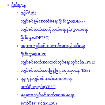
ဦးစီးဌာန
ဝန်ကြီးရုံး
လျှပ်စစ်စွမ်းအားစီမံရေးဦးစီးဌာန(DEPP)
လျှပ်စစ်ဓာတ်အားပို့လွှတ်ရေးနှင့်ကွပ်ကဲရေး
ဦးစီးဌာန(DPTSC)
ရေအားလျှပ်စစ်အကောင်အထည်ဖော်ရေး
ဦးစီးဌာန(DHPI)
လျှပ်စစ်ဓာတ်အားထုတ်လုပ်ရေးလုပ်ငန်း(EPGE)
လျှပ်စစ်ဓာတ်အားဖြန့်ဖြူးရေးလုပ်ငန်း(ESE)
ရန်ကုန်လျှပ်စစ်ဓာတ်အားပေးရေး
ကော်ပိုရေးရှင်း(YESC)
မန္တလေးလျှပ်စစ်ဓာတ်အားပေးရေး
ကော်ပိုရေးရှင်း(MESC)