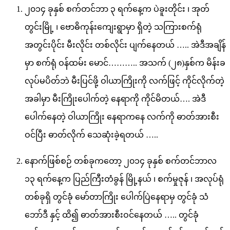
၂၀၁၄ ခုနှစ် စက်တင်ဘာ ၃ ရက်နေ့က ပဲခူးတိုင်း ၊ အုတ်
တွင်းမြို့ ၊ ဗောဓိကုန်းကျေးရွာမှာ ရှိတဲ့ သကြားစက်ရုံ
အတွင်းပိုင်း မီးလိုင်း တစ်လိုင်း ပျက်နေတယ် ….. အဲဒီအချိန်
မှာ စက်ရုံ ဝန်ထမ်း မောင်……….. အသက် (၂၈)နှစ်က မိန်းခ
လုပ်မပိတ်ဘဲ မီးပြင်ဖို့ ဝါယာကြိုးကို လက်ဖြင့် ကိုင်လိုက်တဲ့
အခါမှာ မီးကြိုးပေါက်တဲ့ နေရာကို ကိုင်မိတယ်…. အဲဒီ
ပေါက်နေတဲ့ ဝါယာကြိုး နေရာကနေ လက်ကို ဓာတ်အားစီး
ဝင်ပြီး ဓာတ်လိုက် သေဆုံးခဲ့ရတယ် …..
နောက်ဖြစ်စဉ် တစ်ခုကတော့ ၂၀၁၄ ခုနှစ် စက်တင်ဘာလ
၁၃ ရက်နေ့က ပြည်ကြီးတံခွန် မြို့နယ် ၊ စက်မှုဇုန် ၊ အလုပ်ရုံ
တစ်ခုရှိ တွင်ခုံ မော်တာကြိုး ပေါက်ပြဲနေရာမှ တွင်ခုံ သံ
ဘော်ဒီ နှင့် ထိ၍ ဓာတ်အားစီးဝင်နေတယ် ….. တွင်ခုံ