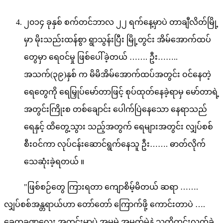
၂၀၁၄ ခုနှစ် စက်တင်ဘာလ ၂၂ ရက်နေ့မှာပဲ တာချီလိတ်မြို့
မှာ မိုးသည်းထန်စွာ ရွာသွန်းပြီး မြို့တွင်း အိမ်အောက်ထပ်
တွေမှာ ရေဝင်မှု ဖြစ်ပေါ်ခဲ့တယ် ……. ဦး……..
အသက်(၃၉)နှစ် က မိမိအိမ်အောက်ထပ်အတွင်း ဝင်နေတဲ့
ရေတွေကို ရေမြှုပ်မော်တာဖြင့် စုပ်ထုတ်နေခဲ့ရာမှ မော်တာရဲ့
အတွင်းကြိုးစ တစ်ချောင်း ပေါက်ပြဲနေသော နေရာသည်
ရေနှင့် ထိတွေ့သွား သည့်အတွက် ရေများအတွင်း လျှပ်စစ်
စီးဝင်ကာ လုပ်ငန်းဆောင်ရွက်နေသူ ဦး……. ဓာတ်လိုက်
သေဆုံးခဲ့ရတယ် ။
"ဖြစ်စဉ်တွေ ကြားရတာ ကျောစိမ့်မိတယ် ဆရာ …….
လျှပ်စစ်အန္တရာယ်ဟာ တော်တော် ကြောက်ဖို့ ကောင်းတာပဲ ….
ခေတ္တခဏလေး အတွင်းမှာပဲ အမှုမဲ့ အမှတ်မဲ့နဲ့ သတိကင်းလွတ်ခဲ့