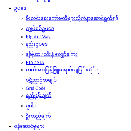
ဥပဒေ
မီးလင်းရေးကော်မတီများလိုက်နာဆောင်ရွက်ရန်
လျှပ်စစ်ဥပဒေ
Right of Way
နည်းဥပဒေ
မြေယာ / သီးနှံ လျှော်ကြေး
EIA / SIA
ဓာတ်အားဖြန့်ဖြူးရောင်းချခြင်းဆိုင်ရာ
ပဋိညာဉ်စာချုပ်
Grid Code
ရည်မှန်းချက်
မူဝါဒ
ဦးတည်ချက်
ဝန်ဆောင်မှုများ