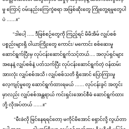
မှု ကြောင့် ဝမ်းနည်းကြေကွဲစရာ အဖြစ်ဆိုးတွေ ကြုံတွေ့ရမှုတွေပါ
ပဲ ……။"
"ဒါပေါ့ ….. ဒီဖြစ်စဉ်တွေကို ကြည့်ရင် မိမိအိမ် လျှပ်စစ်
ပစ္စည်းများရှိ ဝါယာကြိုးတွေ ကောင်း/ မကောင်း စစ်ဆေးမှု
ဆောင်ရွက်ပြီးမှ လုပ်ငန်းဆောင်ရွက်သင့်တယ်…. အလုပ်ရှင်များ
အနေနဲ့ လျှပ်စစ်နဲ့ ပတ်သက်ပြီး လုပ်ငန်းဆောင်ရွက်တဲ့ ဝန်ထမ်း
အားလုံး လျှပ်စစ်အသိ ၊ လျှပ်စစ်သတိ ရှိအောင် ပြောကြားမှု
လေ့ကျင့်မှုတွေ ဆောင်ရွက်ထားရမယ် …… လုပ်ငန်းခွင် အတွင်း
မှာလည်း လျှပ်စစ်အန္တရာယ် ကင်းရှင်းအောင်စီမံ ဆောင်ရွက်ထား
ဘို့ လိုအပ်တယ် ……။"
"မီးခဲလို မြင်နေရရင်တော့ မကိုင်မိအောင် ရှောင်လို့ လွယ်တာ