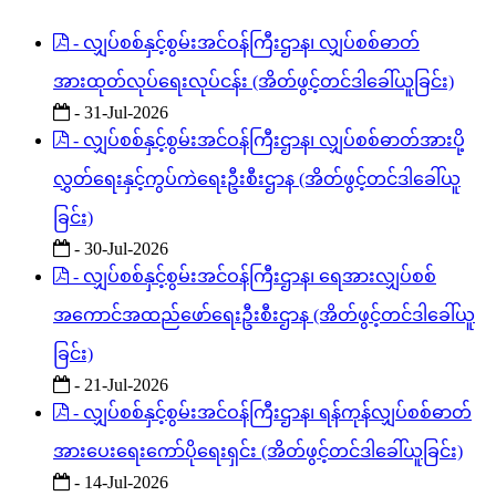
- လျှပ်စစ်နှင့်စွမ်းအင်ဝန်ကြီးဌာန၊ လျှပ်စစ်ဓာတ်
အားထုတ်လုပ်ရေးလုပ်ငန်း (အိတ်ဖွင့်တင်ဒါခေါ်ယူခြင်း)
- 31-Jul-2026
- လျှပ်စစ်နှင့်စွမ်းအင်ဝန်ကြီးဌာန၊ လျှပ်စစ်ဓာတ်အားပို့
လွှတ်ရေးနှင့်ကွပ်ကဲရေးဦးစီးဌာန (အိတ်ဖွင့်တင်ဒါခေါ်ယူ
ခြင်း)
- 30-Jul-2026
- လျှပ်စစ်နှင့်စွမ်းအင်ဝန်ကြီးဌာန၊ ရေအားလျှပ်စစ်
အကောင်အထည်ဖော်ရေးဦးစီးဌာန (အိတ်ဖွင့်တင်ဒါခေါ်ယူ
ခြင်း)
- 21-Jul-2026
- လျှပ်စစ်နှင့်စွမ်းအင်ဝန်ကြီးဌာန၊ ရန်ကုန်လျှပ်စစ်ဓာတ်
အားပေးရေးကော်ပိုရေးရှင်း (အိတ်ဖွင့်တင်ဒါခေါ်ယူခြင်း)
- 14-Jul-2026