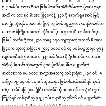
၅.၄ အမ်ပီယာသာ စီးမှာ ဖြစ်ပါတယ်။ အဲဒီအိမ်မှာဘဲ ဗို့အား ၁၅၀
အထိ ကျသွားရင် မီးအားမြှင့်စက်နဲ့ ၂၃၀ ဗို့ ရောက်ရှိအောင် မြှင့်
တင်ပြီး သုံးရင် ၁၀၀၀ ဝပ် ရှိတဲ့ လျှပ်စစ်ပစ္စည်းဟာ ထရန်စဖော်မာ
မှ ဆားဗစ်ကြိုးအရောက် လိုင်းပေါ်မှာ ၈.၃ အမ်ပီယာ စီးဆင်းမှာ
ဖြစ်ပါ တယ်။ ဗို့အား ၂၃၀ ကနေ ၁၅၀ ကျသွားတဲ့အတွက် မီးအား
မြှင့်စက် သုံးလိုက်ခြင်း ကြောင့် ၁၀၀၀ ဝပ် လျှပ်စစ်ပစ္စည်းမှာ ပုံမှန်
လျှပ်စစ်စီးကြောင်းထက် ၂.၉ အမ်ပီယာ ပိုပြီးစီးဆင်းလာတယ်။
အဲဒီလို စီးဆင်းတဲ့အတွက် ၄၀၀ ဗို့လိုင်းပေါ်မှာ ပျောက်တဲ့
ဓာတ်အားက ပေ ၁၀၀၀ အကွာအဝေးကို တစ်နာရီမှာ ၂.၃၈ ဝပ်၊ ၈
နာရီမှာ ၁၉.၀၄ ဝပ် ပျောက်ဆုံးလာမှာ ဖြစ်ပါတယ်။အဲဒီရပ်ကွက်
ထဲမှာပဲ အိမ်ခြေ ၄၀၀ ရှိပြီး တစ်အိမ်ကို ၁၀၀၀ ဝပ် အသုံးနဲ့ တွက်
ကြည့်ရင် တစ်နာရီကို ၉၅၂ ဝပ်၊ ၈ နာရီကို ၇၆၁၆ ဝပ် ပျောက်ဆုံး