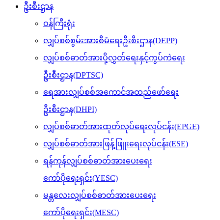
ဦးစီးဌာန
ဝန်ကြီးရုံး
လျှပ်စစ်စွမ်းအားစီမံရေးဦးစီးဌာန(DEPP)
လျှပ်စစ်ဓာတ်အားပို့လွှတ်ရေးနှင့်ကွပ်ကဲရေး
ဦးစီးဌာန(DPTSC)
ရေအားလျှပ်စစ်အကောင်အထည်ဖော်ရေး
ဦးစီးဌာန(DHPI)
လျှပ်စစ်ဓာတ်အားထုတ်လုပ်ရေးလုပ်ငန်း(EPGE)
လျှပ်စစ်ဓာတ်အားဖြန့်ဖြူးရေးလုပ်ငန်း(ESE)
ရန်ကုန်လျှပ်စစ်ဓာတ်အားပေးရေး
ကော်ပိုရေးရှင်း(YESC)
မန္တလေးလျှပ်စစ်ဓာတ်အားပေးရေး
ကော်ပိုရေးရှင်း(MESC)