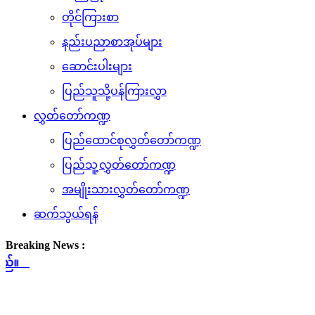
တိုင်ကြားစာ
နည်းပညာစာအုပ်များ
ဆောင်းပါးများ
ပြည်သူသို့ပန်ကြားလွှာ
လွှတ်တော်ကဏ္ဍ
ပြည်ထောင်စုလွှတ်တော်ကဏ္ဍ
ပြည်သူ့လွှတ်တော်ကဏ္ဍ
အမျိုးသားလွှတ်တော်ကဏ္ဍ
ဆက်သွယ်ရန်
Breaking News :