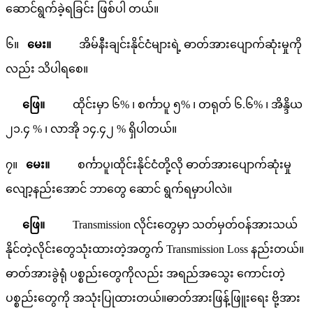
ဆောင်ရွက်ခဲ့ရခြင်း ဖြစ်ပါ တယ်။
၆။
မေး။
အိမ်နီးချင်းနိုင်ငံများရဲ့ ဓာတ်အားပျောက်ဆုံးမှုကို
လည်း သိပါရစေ။
ဖြေ။
ထိုင်းမှာ ၆% ၊ စင်္ကာပူ ၅% ၊ တရုတ် ၆.၆% ၊ အိန္ဒိယ
၂၁.၄ % ၊ လာအို ၁၄.၄၂ % ရှိပါတယ်။
၇။
မေး။
စင်္ကာပူ၊ထိုင်းနိုင်ငံတို့လို ဓာတ်အားပျောက်ဆုံးမှု
လျော့နည်းအောင် ဘာတွေ ဆောင် ရွက်ရမှာပါလဲ။
ဖြေ။
Transmission လိုင်းတွေမှာ သတ်မှတ်ဝန်အားသယ်
နိုင်တဲ့လိုင်းတွေသုံးထားတဲ့အတွက် Transmission Loss နည်းတယ်။
ဓာတ်အားခွဲရုံ ပစ္စည်းတွေကိုလည်း အရည်အသွေး ကောင်းတဲ့
ပစ္စည်းတွေကို အသုံးပြုထားတယ်။ဓာတ်အားဖြန့်ဖြူးရေး ဗို့အား