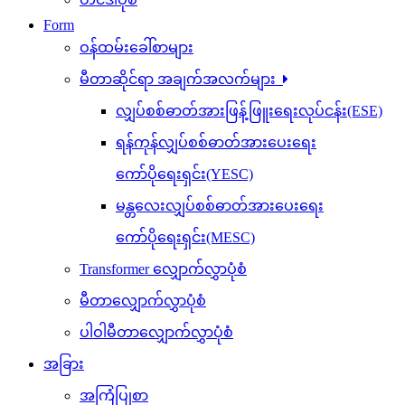
Form
ဝန်ထမ်းခေါ်စာများ
မီတာဆိုင်ရာ အချက်အလက်များ
လျှပ်စစ်ဓာတ်အားဖြန့်ဖြူးရေးလုပ်ငန်း(ESE)
ရန်ကုန်လျှပ်စစ်ဓာတ်အားပေးရေး
ကော်ပိုရေးရှင်း(YESC)
မန္တလေးလျှပ်စစ်ဓာတ်အားပေးရေး
ကော်ပိုရေးရှင်း(MESC)
Transformer လျှောက်လွှာပုံစံ
မီတာလျှောက်လွှာပုံစံ
ပါဝါမီတာလျှောက်လွှာပုံစံ
အခြား
အကြံပြုစာ