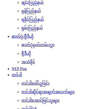
ချင်းပြည်နယ်
မွန်ပြည်နယ်
ရခိုင်ပြည်နယ်
ရှမ်းပြည်နယ်
ဓာတ်ပုံ/ဗွီဒီယို
ဓာတ်ပုံမှတ်တမ်းလွှာ
ဗွီဒီယို
အသံဖိုင်
NEP Plan
တင်ဒါ
တင်ဒါခေါ်ယူခြင်း
တင်ဒါဆိုင်ရာအချက်အလက်များ
တင်ဒါအောင်မြင်သူများ
တင်ဒါပုံစံ