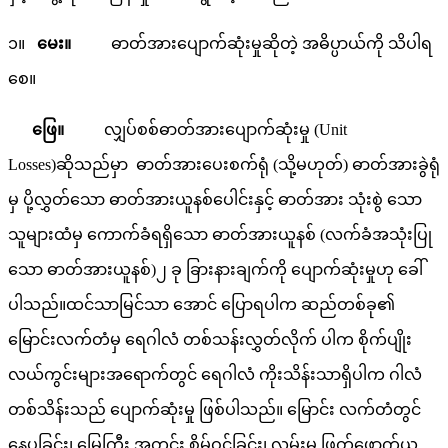
၁။
မေး။
ဓာတ်အားပျောက်ဆုံးမှုဆိုတဲ့ အဓိပ္ပာယ်ကို သိပါရ
စေ။
ဖြေ။
လျှပ်စစ်ဓာတ်အားပျောက်ဆုံးမှု (Unit
Losses)ဆိုသည်မှာ ဓာတ်အားပေးစက်ရုံ (သို့မဟုတ်) ဓာတ်အားခွဲရုံ
မှ ပို့လွှတ်သော ဓာတ်အားယူနစ်ပေါင်းနှင့် ဓာတ်အား သုံးစွဲ သော
သူများထံမှ ကောက်ခံရရှိသော ဓာတ်အားယူနစ် (လက်ခံအသုံးပြု
သော ဓာတ်အားယူနစ်)၂ ခု ခြားနားချက်ကို ပျောက်ဆုံးမှုဟု ခေါ်
ပါသည်။ထင်သာမြင်သာ အောင် ပြောရပါက ဆည်တစ်ခု၏
မြောင်းလက်တံမှ ရေဂါလံ တစ်သန်းလွှတ်လိုက် ပါက စိုက်ပျိုး
လယ်ကွင်းများအရောက်တွင် ရေဂါလံ ကိုးသိန်းသာရှိပါက ဂါလံ
တစ်သိန်းသည် ပျောက်ဆုံးမှု ဖြစ်ပါသည်။ မြောင်း လက်တံတွင်
နေပူခြင်း၊ မြေကြီး အတွင်း စိမ့်ဝင်ခြင်း၊ လမ်းမှ ဖြတ်ဖောက်ယူ