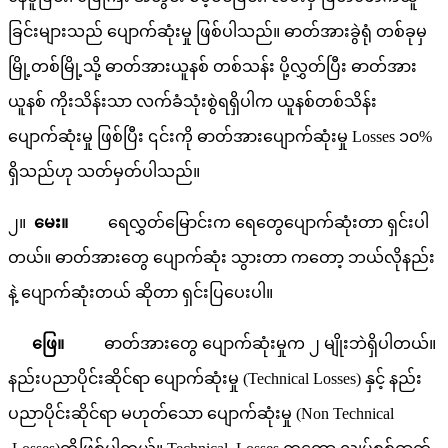
ခြင်းများသည် ပျောက်ဆုံးမှု ဖြစ်ပါသည်။ ဓာတ်အားခွဲရုံ တစ်ခုမှ
မြို့တစ်မြို့သို့ ဓာတ်အားယူနစ် တစ်သန်း ပို့လွှတ်ပြီး ဓာတ်အား
ယူနစ် ကိုးသိန်းသာ လက်ခံသုံးစွဲရရှိပါက ယူနစ်တစ်သိန်း
ပျောက်ဆုံးမှု ဖြစ်ပြီး ၎င်းကို ဓာတ်အားပျောက်ဆုံးမှု Losses ၁၀%
ရှိသည်ဟု သတ်မှတ်ပါသည်။
၂။
မေး။
ရေလွှတ်မြောင်းက ရေတွေပျောက်ဆုံးတာ ရှင်းပါ
တယ်။ ဓာတ်အားတွေ ပျောက်ဆုံး သွားတာ ကတော့ ဘယ်လိုနည်း
နဲ့ ပျောက်ဆုံးတယ် ဆိုတာ ရှင်းပြပေးပါ။
ဖြေ။
ဓာတ်အားတွေ ပျောက်ဆုံးမှုက ၂ မျိုးဘဲရှိပါတယ်။
နည်းပညာပိုင်းဆိုင်ရာ ပျောက်ဆုံးမှု (Technical Losses) နှင့် နည်း
ပညာပိုင်းဆိုင်ရာ မဟုတ်သော ပျောက်ဆုံးမှု (Non Technical