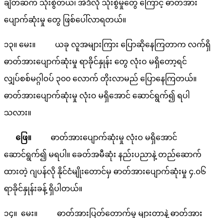
ချိတ်ဆက် သုံးစွဲတယ်၊ အဲဒီလို သုံးစွဲမှုတွေ ကြောင့် ဓာတ်အား
ပျောက်ဆုံးမှု တွေ ဖြစ်ပေါ်လာရတယ်။
၁၃။ မေး။ ယခု လူအများကြား ပြောဆိုနေကြတာက လက်ရှိ
ဓာတ်အားပျောက်ဆုံးမှု ရာခိုင်နှုန်း တွေ လုံးဝ မရှိတော့ရင်
လျှပ်စစ်မဂ္ဂါဝပ် ၃၀၀ လောက် တိုးလာမည် ပြောနေကြတယ်။
ဓာတ်အားပျောက်ဆုံးမှု လုံးဝ မရှိအောင် ဆောင်ရွက်၍ ရပါ
သလား။
ဖြေ။
ဓာတ်အားပျောက်ဆုံးမှု လုံးဝ မရှိအောင်
ဆောင်ရွက်၍ မရပါ။ ခေတ်အမီဆုံး နည်းပညာနဲ့ တည်ဆောက်
ထားတဲ့ ဂျပန်လို နိုင်ငံမျိုးတောင်မှ ဓာတ်အားပျောက်ဆုံးမှု ၄.၀၆
ရာခိုင်နှုန်းခန့် ရှိပါတယ်။
၁၄။ မေး။ ဓာတ်အားပြတ်တောက်မှု များတာနဲ့ ဓာတ်အား