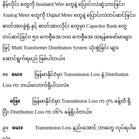
နိမ့်လိုင်း တွေကို Insulated Wire တွေနဲ့ ပြောင်းလဲဆွဲသားခြင်း၊
Analog Meter တွေကို Digital Meter တွေနဲ့ ပြောင်းလဲတပ်ဆင်ခြင်း၊
ဓာတ်အားခွဲရုံ နှင့် ဓာတ်အားလိုင်း တွေမှာ Capacitor Bank တွေ
တပ်ဆင်ခြင်း၊ ၅၀ ကေဗွီအေ/၁၀၀ ကေဗွီအေ ထရန်စဖော်မာများ
ဖြင့် Multi Transformer Distribution System သုံးစွဲခြင်း များ
ဆောင်ရွက်ရမည် ဖြစ်ပါတယ်။
၈။
မေး။
မြန်မာနိုင်ငံမှာ Transmission Loss နဲ့ Distribution
Loss က ဘယ်လောက်ရှိပါသလဲ။
ဖြေ။
မြန်မာနိုင်ငံမှာ Transmission Loss က ၇% ခန့်ထိ ရှိ
ပြီး Distribution Loss က ၁၆% ခန့်ရှိပါတယ်။
၉။
မေး။
Transmission Loss နည်းအောင် ဘာတွေ လုပ်ရပါမ
လဲ။