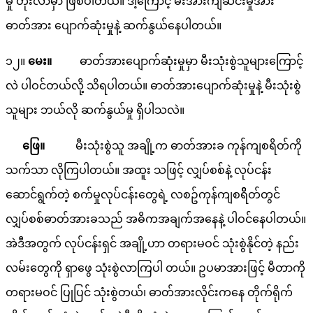
မှု တိုးလာမှာ ဖြစ်ပါတယ်။ ဒါ့ကြောင့် မီးအားကျဆင်းမှုအား
ဓာတ်အား ပျောက်ဆုံးမှုနဲ့ ဆက်နွယ်နေပါတယ်။
၁၂။
မေး။
ဓာတ်အားပျောက်ဆုံးမှုမှာ မီးသုံးစွဲသူများကြောင့်
လဲ ပါဝင်တယ်လို့ သိရပါတယ်။ ဓာတ်အားပျောက်ဆုံးမှုနဲ့ မီးသုံးစွဲ
သူများ ဘယ်လို ဆက်နွယ်မှု ရှိပါသလဲ။
‌
ဖြေ။
မီးသုံးစွဲသူ အချို့က ဓာတ်အားခ ကုန်ကျစရိတ်ကို
သက်သာ လိုကြပါတယ်။ အထူး သဖြင့် လျှပ်စစ်နဲ့ လုပ်ငန်း
ဆောင်ရွက်တဲ့ စက်မှုလုပ်ငန်းတွေရဲ့ လစဥ်ကုန်ကျစရိိတ်တွင်
လျှပ်စစ်ဓာတ်အားခသည် အဓိကအချက်အနေနဲ့ ပါဝင်နေပါတယ်။
အဲဒီအတွက် လုပ်ငန်းရှင် အချို့ဟာ တရားမဝင် သုံးစွဲနိုင်တဲ့ နည်း
လမ်းတွေကို ရှာဖွေ သုံးစွဲလာကြပါ တယ်။ ဥပမာအားဖြင့် မီတာကို
တရားမဝင် ပြုပြင် သုံးစွဲတယ်၊ ဓာတ်အားလိုင်းကနေ တိုက်ရိုက်