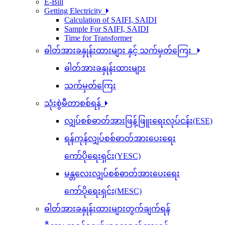
E-Bill
Getting Electricity
Calculation of SAIFI, SAIDI
Sample For SAIFI, SAIDI
Time for Transformer
ဓါတ်အားခနှုန်းထားများ နှင့် သက်မှတ်ကြေး
ဓါတ်အားခနှုန်းထားများ
သက်မှတ်ကြေး
သုံးစွဲမီတာစစ်ရန်
လျှပ်စစ်ဓာတ်အားဖြန့်ဖြူးရေးလုပ်ငန်း(ESE)
ရန်ကုန်လျှပ်စစ်ဓာတ်အားပေးရေး
ကော်ပိုရေးရှင်း(YESC)
မန္တလေးလျှပ်စစ်ဓာတ်အားပေးရေး
ကော်ပိုရေးရှင်း(MESC)
ဓါတ်အားခနှုန်းထားများတွက်ချက်ရန်