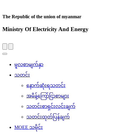
The Republic of the union of myanmar
Ministry Of Electricity And Energy
Toggle
navigation
မူလစာမျက်နှာ
သတင်း
နောက်ဆုံးရသတင်း
အမိန့်ကြော်ငြာစာများ
သတင်းစာရှင်းလင်းချက်
သတင်းထုတ်ပြန်ချက်
MOEE သမိုင်း