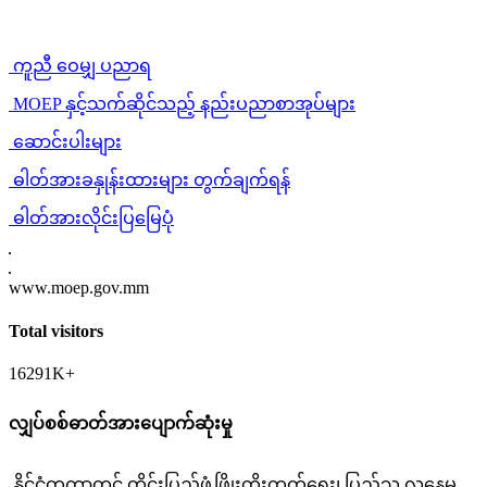
ကူညီ ဝေမျှ ပညာရ
MOEP နှင့်သက်ဆိုင်သည့် နည်းပညာစာအုပ်များ
ဆောင်းပါးများ
ဓါတ်အားခနှုန်းထားများ တွက်ချက်ရန်
ဓါတ်အားလိုင်းပြမြေပုံ
www.moep.gov.mm
Total visitors
16291K+
လျှပ်စစ်ဓာတ်အားပျောက်ဆုံးမှု
နိုင်ငံတကာတွင် တိုင်းပြည်ဖွံ့ဖြိုးတိုးတက်ရေး၊ ပြည်သူ လူနေမှု