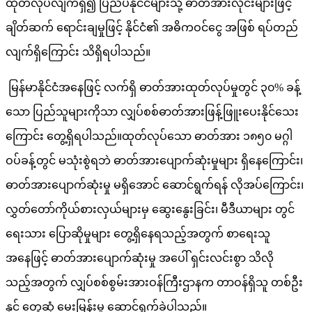
ထုတ်လုပ်လျက်ရှိ၍ ပြည်ပနိုင်ငံများသို့ ဓာတ်အားလိုင်းများဖြင့်
ချိတ်ဆက် ရောင်းချမှုဖြင့် နိုင်ငံ၏ အဓိကဝင်ငွေ အဖြစ် ရပ်တည်
လျက်ရှိကြောင်း သိရှိရပါသည်။
မြန်မာနိုင်ငံအနေဖြင့် လက်ရှိ ဓာတ်အားထုတ်လုပ်မှုတွင် ၃၀% ခန့်
သော ပြည်သူများကိုသာ လျှပ်စစ်ဓာတ်အားဖြန့်ဖြူးပေးနိုင်သေး
ကြောင်း တွေ့ရှိရပါသည်။ထုတ်လုပ်သော ဓာတ်အား ၁၈၅၀ မဂ္ဂါ
ဝပ်ခန့်တွင် မသုံးစွဲရဘဲ ဓာတ်အားပျောက်ဆုံးမှုများ ရှိနေကြောင်း၊
ဓာတ်အားပျောက်ဆုံးမှု မရှိအောင် ဆောင်ရွက်ရန် လိုအပ်ကြောင်း၊
လွှတ်တော်ကိုယ်စားလှယ်များမှ ဆွေးနွေးခြင်း၊ မီဒီယာများ တွင်
ရေးသား ပြောဆိုမှုများ တွေ့ရှိနေရသည့်အတွက် စာရေးသူ
အနေဖြင့် ဓာတ်အားပျောက်ဆုံးမှု အပေါ် ရှင်းလင်းစွာ သိလို
သည့်အတွက် လျှပ်စစ်စွမ်းအားဝန်ကြီးဌာနက တာဝန်ရှိသူ တစ်ဦး
နှင့် တွေ့ဆုံ မေးမြန်းမှု ဆောင်ရွက်ခဲ့ပါသည်။