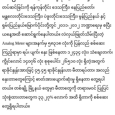
တပ်ဆင်ခြင်းကို ရန်ကုန်တိုင်း ဒေသကြီး၊ နေပြည်တော်၊
မန္တလေးတိုင်းဒေသကြီး၊ ပဲခူးတိုင်းဒေသကြီး၊ မွန်ပြည်နယ် နှင့်
ရှမ်းပြည်နယ်မြောက်ပိုင်းတို့တွင် ၂၀၁၁-၂၀၁၂ ဘဏ္ဍာရေးမှ စပြီး
ယနေ့အထိ ဆောင်ရွက်နေပါတယ်။ လဲလှယ်ဖြုတ်သိမ်းပြီးတဲ့
Analog Meter များအနက်မှ ၅၈၃၁၈ လုံးကို ပြန်လည် စစ်ဆေး
ကြည့်ရာမှာ ရပ်၊ ပျက်၊ နှေး ဖြစ်နေတာ ၁၂၄၃၄ လုံး၊ သံချေးတက်၊
ကွိုင်လောင် ၁၄၀၇၆ လုံး စုစုပေါင်း ၂၆၅၁၀ လုံး ရှိတဲ့အတွက်
ရာခိုင်နှုန်းအားဖြင့် ၄၅.၄၅ ရာခိုင်နှုန်းဟာ မီတာရပ်တာ၊ အလည်
နှေးတာတွေကြောင့် ဓာတ်အားပျောက်ဆုံးမှု ရှိနေတာ တွေ့ရပါ
တယ်။ တစ်ချို့ မြို့နယ် တွေမှာ မီတာတွေကို တရားမဝင် ပြုပြင်
သုံးစွဲထားတာတွေက ၃၃.၂၇% လောက် အထိ ရှိတာကို စစ်ဆေး
တွေ့ရှိရပါတယ်။