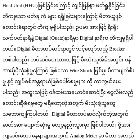
Held Unit (HHU)ဖြစ်ခြင်းကြောင့် လျှင်မြန်စွာ ဖတ်ရှုနိုင်ခြင်း၊
တိကျသော ဖတ်ချက် များ ရရှိခြင်းများကြောင့် မီတာယူနစ်
တောင်းခံရာတွင် တိကျမှုရှိပါသည်။ ဥပမာ အားဖြင့် ရိုးရိုး
လက်ပတ်နာရီနဲ့ Digital (Quatz)နာရီမှာ Digital နာရီက တိကျမှုရှိပါ
တယ်။ Digital မီတာတပ်ဆင်ရာတွင် သင့်လျော်သည့် Breaker
တစ်ပါတည်း တပ်ဆင်ပေးထားသဖြင့် မီးသုံးသူအိမ်အတွင်း ဝန်
အားပိုမိုသုံံးစွဲမှုကြောင့် ဖြစ်သော Wire Shock ဖြစ်မှု၊ မီတာပျက်စီး
မှု နှင့် လျှပ်စစ်အန္တရာယ်ဖြစ်ပေါ်စေမှုများ ကို ကာကွယ်ပေး
ပါသည်။ အထူးသဖြင့် ဝန်ထမ်းအယောင်ဆောင်ပြီး ငွေလိမ်လည်
တောင်းဆိုခံရမှုတွေ မရှိတော့တဲ့အတွက် မီးသုံးစွဲသူတွေ
သဘောကျကြပါတယ်။ Digital မီတာတပ်ဆင်လိုက်တဲ့အတွက်
ဓာတ်အား ပျောက်ဆုံးမှု လျော့နည်းသွားမှာ ဖြစ်ပါတယ်။ ဗို့အား
ကျဆင်းသော နေရာများအတွက် Analog Meter မှာ မီတာ အလည်