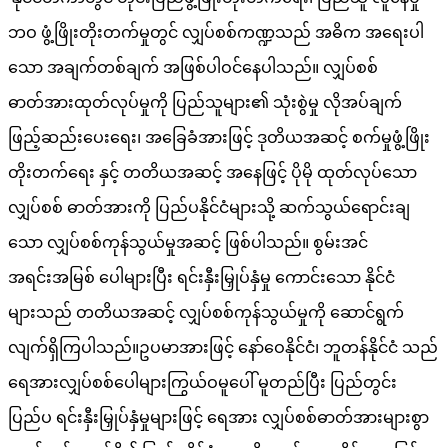
ဘဝ ဖွံ့ဖြိုးတိုးတက်မှုတွင် လျှပ်စစ်ကဏ္ဍသည် အဓိက အရေးပါ
သော အချက်တစ်ချက် အဖြစ်ပါဝင်နေပါသည်။ လျှပ်စစ်
ဓာတ်အားထုတ်လုပ်မှုကို ပြည်သူများ၏ သုံးစွဲမှု လိုအပ်ချက်
ဖြည့်ဆည်းပေးရေး၊ အခြေခံအားဖြင့် ဒုတိယအဆင့် စက်မှုဖွံ့ဖြိုး
တိုးတက်ရေး နှင့် တတိယအဆင့် အနေဖြင့် ပိုမို ထုတ်လုပ်သော
လျှပ်စစ် ဓာတ်အားကို ပြည်ပနိုင်ငံများသို့ ဆက်သွယ်ရောင်းချ
သော လျှပ်စစ်ကုန်သွယ်မှုအဆင့် ဖြစ်ပါသည်။ စွမ်းအင်
အရင်းအမြစ် ပေါများပြီး ရင်းနှီးမြှုပ်နှံမှု ကောင်းသော နိုင်ငံ
များသည် တတိယအဆင့် လျှပ်စစ်ကုန်သွယ်မှုကို ဆောင်ရွက်
လျက်ရှိကြပါသည်။ဥပမာအားဖြင့် နော်ဝေနိုင်ငံ၊ ဘူတန်နိုင်ငံ သည်
ရေအားလျှပ်စစ်ပေါများကြွယ်ဝမူပေါ် မူတည်ပြီး ပြည်တွင်း
ပြည်ပ ရင်းနှီးမြှုပ်နှံမှုများဖြင့် ရေအား လျှပ်စစ်ဓာတ်အားများစွာ