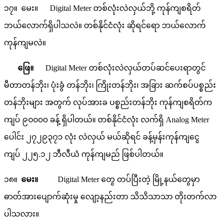
၁၇။ မေး။ Digital Meter တစ်လုံးလဲလှယ်ဘို့ ကုန်ကျစရိတ်
ဘယ်လောက်ရှိပါသလဲ။ တစ်နိုင်ငံလုံး ဆိုရင်ရော ဘယ်လောက်
ကုန်ကျမလဲ။
ဖြေ။
Digital Meter တစ်လုံးလဲလှယ်တပ်ဆင်ပေးရာတွင်
မီတာတန်ဘိုး၊ ပုံးခွံ တန်ဘိုး၊ ကြိုးတန်ဘိုး၊ အခြား ဆက်စပ်ပစ္စည်း
တန်ဘိုးများ အတွက် လုပ်အားခ ပစ္စည်းတန်ဘိုး ကုန်ကျစရိတ်က
ကျပ် ၉၀၀၀၀ ခန့် ရှိပါတယ်။ တစ်နိုင်ငံလုံး လက်ရှိ Analog Meter
ပေါင်း ၂၇၂၉၃၇၁ လုံး လဲလှယ် မယ်ဆိုရင် ခန့်မှန်းကုန်ကျငွေ
ကျပ် ၂၂၅.၁၂ ဘီလီယံ ကုန်ကျမည် ဖြစ်ပါတယ်။
၁၈။
မေး။
Digital Meter တွေ တပ်ပြီးတဲ့ မြို့နယ်တွေမှာ
ဓာတ်အားပျောက်ဆုံးမှု လျော့နည်းတာ သိသိသာသာ တိုးတက်လာ
ပါသလား။