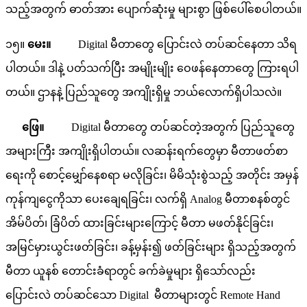
သည့်အတွက် ဓာတ်အား ပျောက်ဆုံးမှု များစွာ ဖြစ်ပေါ်စေပါတယ်။
၁၅။
မေး။
Digital မီတာတွေ ပြောင်းလဲ တပ်ဆင်နေတာ သိရ
ပါတယ်။ ဒါနဲ့ ပတ်သက်ပြီး အမျိုးမျိုး ဝေဖန်နေတာတွေ ကြားရပါ
တယ်။ ဌာနနဲ့ ပြည်သူတွေ အကျိုးရှိမှု ဘယ်လောက်ရှိပါသလဲ။
ဖြေ။
Digital မီတာတွေ တပ်ဆင်တဲ့အတွက် ပြည်သူတွေ
အများကြီး အကျိုးရှိပါတယ်။ လဆန်းရက်တွေမှာ မီတာဖတ်စာ
ရေးကို စောင့်မျှော်နေစရာ မလိုခြင်း၊ မိမိသုံးစွဲသည့် အတိုင်း အမှန်
ကုန်ကျငွေကိုသာ ပေးချေရခြင်း၊ လက်ရှိ Analog မီတာစနစ်တွင်
အိမ်ပိတ်၊ ခြံပိတ် ထားခြင်းများကြောင့် မီတာ မဖတ်နိုင်ခြင်း၊
အမြင်မှားယွင်းဖတ်ခြင်း၊ ခန့်မှန်း၍ ဖတ်ခြင်းများ ရှိသည့်အတွက်
မီတာ ယူနစ် တောင်းခံရာတွင် ခက်ခဲမှုများ ရှိသော်လည်း
ပြောင်းလဲ တပ်ဆင်သော Digital မီတာများတွင် Remote Hand