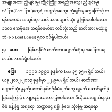
အမျိုးအစား ညံ့ဖျင်းမှု၊ ကွိုင်ကြိုး အရည်အသွေး ညံ့ဖျင်းမှု၊
သံပြား(Core ပြား )တွေရဲ့ အရည်အသွေး ညံ့ဖျင်းမှုတွေကြောင့် ထ
ရန်စဖော်မာ အတွင်းမှာ ဓာတ်အားပျောက်ဆုံး မှု ဖြစ်ပေါ်ပါတယ်။
၁၀၀၀ ကေဗွီအေ ထရန်စဖော်မာ တစ်လုံးသည် ဓာတ်အား မသုံးစွဲ
ဘဲ (No Load Losses) ၅၀၀ ဝပ်ရှိပါတယ်။
၅။
မေး။
မြန်မာနိုင်ငံ ဓာတ်အားပျောက်ဆုံးမှု အခြေအနေ
ဘယ်လောက်ရှိပါသလဲ။
ဖြေ။
၁၉၉၀-၁၉၉၁ ခုနှစ်က Loss ၃၅.၃၅% ရှိပါတယ်။
ယခု ၂၀၁၂-၂၀၁၃ ခုနှစ်မှာ ၂၂.၉၈% ရှိပါတယ်။ ဓာတ်အား
ပျောက်ဆုံးမှုနည်းအောင် နှစ်စဥ်စီမံချက်တွေ ချမှတ် ဆောင်ရွက်ခဲ့
ခြင်းကြောင့် လျော့နည်းလာတာဖြစ်ပါတယ်။ ဒီလိုဆောင်ရွက်ရာမှာ
စီမံ ခန့်ခွဲမှု အရရော၊ ဘဏ္ဍာငွေ ရရှိ၊ ခွဲဝေ၊ သုံးစွဲမှု အရရော