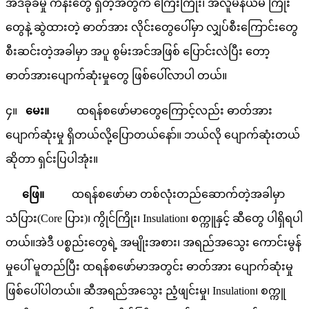
အဲဒီခုခံမှု ကိန်းတွေ ရှိတဲ့အတွက် ကြေးကြိုး၊ အလူမီနီယမ် ကြိုး
တွေနဲ့ ဆွဲထားတဲ့ ဓာတ်အား လိုင်းတွေပေါ်မှာ လျှပ်စီးကြောင်းတွေ
စီးဆင်းတဲ့အခါမှာ အပူ စွမ်းအင်အဖြစ် ပြောင်းလဲပြီး တော့
ဓာတ်အားပျောက်ဆုံးမှုတွေ ဖြစ်ပေါ်လာပါ တယ်။
၄။
မေး။
ထရန်စဖော်မာတွေကြောင့်လည်း ဓာတ်အား
ပျောက်ဆုံးမှု ရှိတယ်လို့ပြောတယ်နော်။ ဘယ်လို ပျောက်ဆုံးတယ်
ဆိုတာ ရှင်းပြပါအုံး။
ဖြေ။
ထရန်စဖော်မာ တစ်လုံးတည်ဆောက်တဲ့အခါမှာ
သံပြား(Core ပြား)၊ ကွိုင်ကြိုး၊ Insulation၊ စက္ကူနှင့် ဆီတွေ ပါရှိရပါ
တယ်။အဲဒီ ပစ္စည်းတွေရဲ့ အမျိုးအစား၊ အရည်အသွေး ကောင်းမွန်
မှုပေါ် မူတည်ပြီး ထရန်စဖော်မာအတွင်း ဓာတ်အား ပျောက်ဆုံးမှု
ဖြစ်ပေါ်ပါတယ်။ ဆီအရည်အသွေး ညံ့ဖျင်းမှု၊ Insulation၊ စက္ကူ