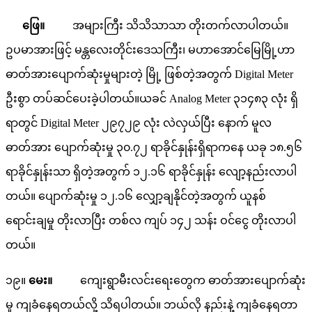
ဖြေ။
အများကြီး သိသိသာသာ တိုးတက်လာပါတယ်။
ဥပမာအားဖြင့် မန္တလေးတိုင်းဒေသကြီး၊ မဟာအောင်မြေမြို့ဟာ
ဓာတ်အားပျောက်ဆုံးမှုများတဲ့ မြို့ ဖြစ်တဲ့အတွက် Digital Meter
ဦးစွာ တပ်ဆင်ပေးခဲ့ပါတယ်။ယခင် Analog Meter ၃၁၄၈၃ လုံး ရှိ
ရာတွင် Digital Meter ၂၉၇၂၉ လုံး လဲလှယ်ပြီး နောက် မူလ
ဓာတ်အား ပျောက်ဆုံးမှု ၃၀.၇၂ ရာခိုင်နှုန်းရှိရာကနေ ယခု ၁၈.၅၆
ရာခိုင်နှုန်းသာ ရှိတဲ့အတွက် ၁၂.၁၆ ရာခိုင်နှုန်း လျော့နည်းလာပါ
တယ်။ ပျောက်ဆုံးမှု ၁၂.၁၆ လျှော့ချနိုင်တဲ့အတွက် ယူနစ်
ရောင်းချမှု တိုးလာပြီး တစ်လ ကျပ် ၁၄၂ သန်း ဝင်ငွေ တိုးလာပါ
တယ်။
၁၉။
မေး။
ကျေးရွာမီးလင်းရေးတွေက ဓာတ်အားပျောက်ဆုံး
မှု ကျခံနေရတယ်လို့ သိရပါတယ်။ ဘယ်လို နည်းနဲ့ ကျခံနေရတာ