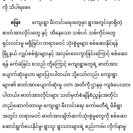
ကို သိပါရစေ။
ဖြေ။
ကျေးရွာ မီးလင်းရေးတွေမှာ ရွာအတွင်းမှာရှိတဲ့
ဓာတ်အားလိုင်းတွေ နှင့် ထိနေသော သစ်ပင် သစ်ကိုင်းတွေ
ရှင်းလင်းမှု မရှိခြင်း၊ တရားမဝင် သုံးစွဲမှုများ စစ်ဆေးနိုင်ရန်
မြို့နယ် လျှပ်စစ်ရုံးများနှင့် အလှမ်းဝေးကွာခြင်းကြောင့် စစ်ဆေး
ရန် ခက်ခဲခြင်း စသည် တို့ကြောင့် ကျေးရွာတွေရဲ့ ဓာတ်အား
ပျောက်ဆုံးမှုဟာ များပြားပါတယ်။ သို့သော်လည်း ကျေးရွာ
များ၏ ဓာတ်အားပျောက်ဆုံးမှု ၁၀% အထိကို ဌာနမှ ကျခံပေးထား
ပါတယ်။ ဓာတ်အားလိုင်းများ သတ်မှတ်စံချိန်စံညွှန်းအတိုင်း
တည်ဆောက်ထားမှု၊ ကျေးရွာ မီးလင်းရေး ကော်မတီရဲ့ မိမိရွာ
အတွင်း တရားမဝင် ဓာတ်အားချိတ်ဆက်သုံးစွဲမှုတွေကို စစ်ဆေး
ဆောင်ရွက်ပေးနိုင်မှု၊ ရွာသူ/ ရွာသားများရဲ့ စည်းကမ်း လိုက်နာမှု