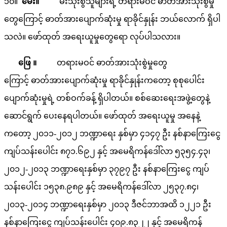
၁၀။
မေး။
မီးသုံးစွဲသူများရဲ့ တရားမဝင် ဓာတ်အားသုံးစွဲမှု
တွေကြောင့် ဓာတ်အားပျောက်ဆုံးမှု ရာခိုင်နှုန်း ဘယ်လောက် ရှိပါ
သလဲ။ ဖော်ထုတ် အရေးယူမှုတွေရော လုပ်ပါသလား။
‌
ဖြေ ။
တရားမဝင် ဓာတ်အားသုံးစွဲမှုတွေ
ကြောင့် ဓာတ်အားပျောက်ဆုံးမှု ရာခိုင်နှုန်းကတော့ စုစုပေါင်း
ပျောက်ဆုံးမှုရဲ့ တစ်ဝက်ခန့် ရှိပါတယ်။ စစ်ဆေးရေးအဖွဲ့တွေနဲ့
ဆောင်ရွက် ပေးနေရပါတယ်။ ဖော်ထုတ် အရေးယူမှု အနေနဲ့
ကတော့ ၂၀၁၁-၂၀၁၂ ဘဏ္ဍာရေး နှစ်မှာ ၄၁၄၇ ဦး နစ်နာကြေးငွေ
ကျပ်သန်းပေါင်း ၈၇၁.၆၉၂ နှင့် အမေရိကန်ဒေါ်လာ ၅၃၅၄.၄၃၊
၂၀၁၂-၂၀၁၃ ဘဏ္ဍာရေးနှစ်မှာ ၃၇၉၇ ဦး နစ်နာကြေးငွေ ကျပ်
သန်းပေါင်း ၁၅၃၈.၉၈၉ နှင့် အမေရိကန်ဒေါ်လာ ၂၅၃၇.၈၄၊
၂၀၁၃-၂၀၁၄ ဘဏ္ဍာရေးနှစ်မှာ ၂၀၁၃ ဒီဇင်ဘာအထိ ၁၂၂၁ ဦး
နစ်နာကြေးငွေ ကျပ်သန်းပေါင်း ၄၀၉.၈၃၂၂ နှင့် အမေရိကန်