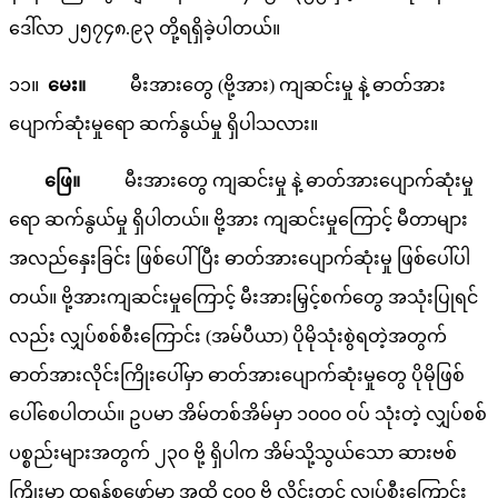
ဒေါ်လာ ၂၅၇၄၈.၉၃ တို့ရရှိခဲ့ပါတယ်။
၁၁။
မေး။
မီးအားတွေ (ဗို့အား) ကျဆင်းမှု နဲ့ ဓာတ်အား
ပျောက်ဆုံးမှုရော ဆက်နွယ်မှု ရှိပါသလား။
ဖြေ။
မီးအားတွေ ကျဆင်းမှု နဲ့ ဓာတ်အားပျောက်ဆုံးမှု
ရော ဆက်နွယ်မှု ရှိပါတယ်။ ဗို့အား ကျဆင်းမှုကြောင့် မီတာများ
အလည်နှေးခြင်း ဖြစ်ပေါ်ပြီး ဓာတ်အားပျောက်ဆုံးမှု ဖြစ်ပေါ်ပါ
တယ်။ ဗို့အားကျဆင်းမှုကြောင့် မီးအားမြှင့်စက်တွေ အသုံးပြုရင်
လည်း လျှပ်စစ်စီးကြောင်း (အမ်ပီယာ) ပိုမိုသုံးစွဲရတဲ့အတွက်
ဓာတ်အားလိုင်းကြိုးပေါ်မှာ ဓာတ်အားပျောက်ဆုံးမှုတွေ ပိုမိုဖြစ်
ပေါ်စေပါတယ်။ ဥပမာ အိမ်တစ်အိမ်မှာ ၁၀၀၀ ဝပ် သုံးတဲ့ လျှပ်စစ်
ပစ္စည်းများအတွက် ၂၃၀ ဗို့ ရှိပါက အိမ်သို့သွယ်သော ဆားဗစ်
ကြိုးမှာ ထရန်စဖော်မာ အထိ ၄၀၀ ဗို့ လိုင်းတွင် လျှပ်စီးကြောင်း