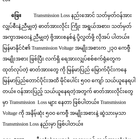
ဖြေ။
Transmission Loss နည်းအောင် သတ်မှတ်ဝန်အား
လျှပ်စီးနဲ့ညီမျှတဲ့ ဓာတ်အားလိုင်း ကြိုး အရွယ်အစား၊ သတ်မှတ်
အကွာအဝေးနဲ့ ညီမျှတဲ့ ဗို့အားစနစ်နဲ့ ပို့လွှတ်ဖို့ လိုအပ် ပါတယ်။
မြန်မာနိုင်ငံ၏ Transmission Voltage အမျိုးအစားက ၂၃၀ ကေဗွီ
အမျိုးအစား ဖြစ်ပြီး လက်ရှိ ရေအားလျှပ်စစ်စက်ရုံတွေက
ထုတ်လုပ်တဲ့ ဓာတ်အားတွေ ကို မြန်မာပြည် မြောက်ပိုင်းကနေ
မြန်မာပြည်တောင်ပိုင်းအထိ မိုင်ပေါင်း ၅၀၀ ကျော် သယ်ယူနေရပါ
တယ်။ ဝန်အားပြည့် သယ်ယူနေရတဲ့အတွက် ဓာတ်အားလိုင်းတွေ
မှာ Transmission Loss များ နေတာ ဖြစ်ပါတယ်။ Transmission
Voltage ကို အနိမ့်ဆုံး ၅၀၀ ကေဗွီ အမျိုးအစားနဲ့ ဆွဲသားမှသာ
Transmission Loss နည်းမှာ ဖြစ်ပါတယ်။