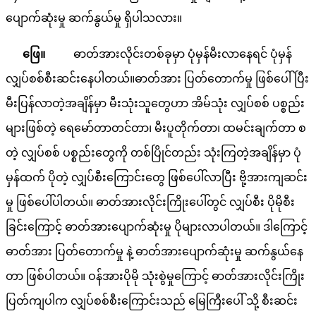
ပျောက်ဆုံးမှု ဆက်နွယ်မှု ရှိပါသလား။
ဖြေ။
ဓာတ်အားလိုင်းတစ်ခုမှာ ပုံမှန်မီးလာနေရင် ပုံမှန်
လျှပ်စစ်စီးဆင်းနေပါတယ်။ဓာတ်အား ပြတ်တောက်မှု ဖြစ်ပေါ်ပြီး
မီးပြန်လာတဲ့အချိန်မှာ မီးသုံးသူတွေဟာ အိမ်သုံး လျှပ်စစ် ပစ္စည်း
များဖြစ်တဲ့ ရေမော်တာတင်တာ၊ မီးပူတိုက်တာ၊ ထမင်းချက်တာ စ
တဲ့ လျှပ်စစ် ပစ္စည်းတွေကို တစ်ပြိုင်တည်း သုံးကြတဲ့အချိန်မှာ ပုံ
မှန်ထက် ပိုတဲ့ လျှပ်စီးကြောင်းတွေ ဖြစ်ပေါ်လာပြီး ဗို့အားကျဆင်း
မှု ဖြစ်ပေါ်ပါတယ်။ ဓာတ်အားလိုင်းကြိုးပေါ်တွင် လျှပ်စီး ပိုမိုစီး
ခြင်းကြောင့် ဓာတ်အားပျောက်ဆုံးမှု ပိုများလာပါတယ်။ ဒါကြောင့်
ဓာတ်အား ပြတ်တောက်မှု နဲ့ ဓာတ်အားပျောက်ဆုံးမှု ဆက်နွယ်နေ
တာ ဖြစ်ပါတယ်။ ဝန်အားပိုမို သုံးစွဲမှုကြောင့် ဓာတ်အားလိုင်းကြိုး
ပြတ်ကျပါက လျှပ်စစ်စီးကြောင်းသည် မြေကြီးပေါ် သို့ စီးဆင်း