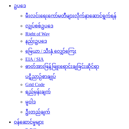
ဥပဒေ
မီးလင်းရေးကော်မတီများလိုက်နာဆောင်ရွက်ရန်
လျှပ်စစ်ဥပဒေ
Right of Way
နည်းဥပဒေ
မြေယာ / သီးနှံ လျှော်ကြေး
EIA / SIA
ဓာတ်အားဖြန့်ဖြူးရောင်းချခြင်းဆိုင်ရာ
ပဋိညာဉ်စာချုပ်
Grid Code
ရည်မှန်းချက်
မူဝါဒ
ဦးတည်ချက်
ဝန်ဆောင်မှုများ