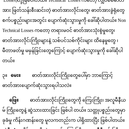
Losses)တို့ဖြစ်ပါတယ်။ Technical Losses ကတော့ လျှပ်စစ်ဓာတ်
အား ဖြတ်သန်းစီးဆင်းတဲ့ ဓာတ်အားလိုင်းတွေ၊ ဓာတ်အားခွဲရုံတွေ
စက်ပစ္စည်းများအတွင်း ပျောက်ဆုံးသွားမှုကို ခေါ်ဆိုပါတယ်။ Non
Technical Losses ကတော့ တရားမဝင် ဓာတ်အားသုံးစွဲမှုတွေ၊
ဓာတ်အားလိုင်းကြိုးများနဲ့ သစ်ပင်သစ်ကိုင်းများ ထိနေမှုတွေ ၊
မီတာဖတ်မှု မမှန်ခြင်းတွေကြောင့် ပျောက်ဆုံးသွားမှုကို ခေါ်ဆိုပါ
တယ်။
၃။
မေး။
ဓာတ်အားလိုင်းကြိုးတွေပေါ်မှာ ဘာကြောင့်
ဓာတ်အားပျောက်ဆုံးသွားရပါသလဲ။
ဖြေ။
ဓာတ်အားလိုင်းကြိုးတွေကို ကြေးကြိုး၊ အလူမီနီယ
မ် ကြိုးတွေနဲ့ ဆွဲသားထားခြင်း ဖြစ်ပါ တယ်။ သတ္တုပစ္စည်းတွေမှာ
ခုခံမှု ကိန်းဂဏန်းတွေ မူလကတည်းက ပါရှိထားပြီး ဖြစ်ပါတယ်။