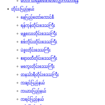
မီတာ၊ ထရန်စဖော်မာလျှောက်ထားရန်
တိုင်း/ပြည်နယ်
နေပြည်တော်ကောင်စီ
ရန်ကုန်တိုင်းဒေသကြီး
မန္တလေးတိုင်းဒေသကြီး
စစ်ကိုင်းတိုင်းဒေသကြီး
ပဲခူးတိုင်းဒေသကြီး
ဧရာ၀တီတိုင်းဒေသကြီး
မကွေးတိုင်းဒေသကြီး
တနင်္သာရီတိုင်းဒေသကြီး
ကချင်ပြည်နယ်
ကယားပြည်နယ်
ကရင်ပြည်နယ်