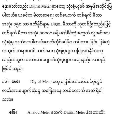
နှေးသော်လည်း Digital Meter မှာတော့ သုံးစွဲယူနစ် အမှန်အတိုင်းပြ
ပါတယ်။ ယခင်က မီတာစာရေး တစ်ယောက် တစ်ရက် မီတာ
အလုံး ၁၅၀ သာ ဖတ်နိုင်ရာမှ Digital မီတာကို လူတစ်ဦးတည်းဖြင့်
တစ်ရက် မီတာ အလုံး ၁၀၀၀၀ ခန့် ဖတ်နိုင်တဲ့အတွက် လူအင်အား
သုံးစွဲမှု သက်သာပါတယ်။ဓာတ်တိုင်ပေါ်မှာ တပ်ထား ခြင်း ဖြစ်တဲ့
အတွက် တရားမဝင် ဓာတ်အား သုံးစွဲမှုများ မပြုလုပ်နိုင်တော့
သည့်အတွက် ဓာတ်အားပျောက်ဆုံးမှုများ လျော့နည်း လာမည်
ဖြစ်ပါသည်။
၁၆။
မေး။
Digital Meter တွေ ပြောင်းလဲတပ်ဆင်မှုတွင်
ဓာတ်အားပျောက်ဆုံးမှု အခြေအနေ ဘယ်လောက် အထိ ရှိပါ
သလဲ။
ဖြေ။
Analog Meter တွေကို Digital Meter နဲ့အစားထိုး