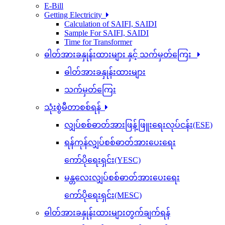
E-Bill
Getting Electricity
Calculation of SAIFI, SAIDI
Sample For SAIFI, SAIDI
Time for Transformer
ဓါတ်အားခနှုန်းထားများ နှင့် သက်မှတ်ကြေး
ဓါတ်အားခနှုန်းထားများ
သက်မှတ်ကြေး
သုံးစွဲမီတာစစ်ရန်
လျှပ်စစ်ဓာတ်အားဖြန့်ဖြူးရေးလုပ်ငန်း(ESE)
ရန်ကုန်လျှပ်စစ်ဓာတ်အားပေးရေး
ကော်ပိုရေးရှင်း(YESC)
မန္တလေးလျှပ်စစ်ဓာတ်အားပေးရေး
ကော်ပိုရေးရှင်း(MESC)
ဓါတ်အားခနှုန်းထားများတွက်ချက်ရန်