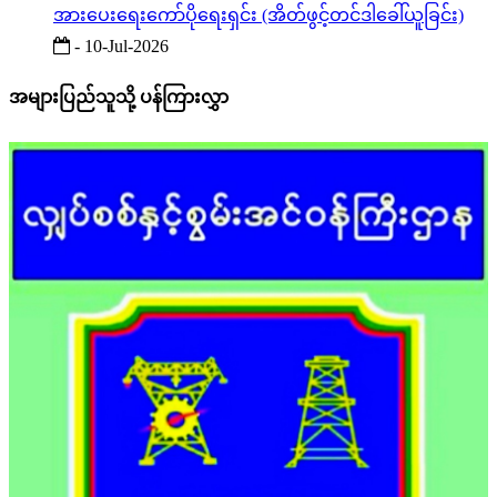
အားပေးရေးကော်ပိုရေးရှင်း (အိတ်ဖွင့်တင်ဒါခေါ်ယူခြင်း)
- 10-Jul-2026
အများပြည်သူသို့ ပန်ကြားလွှာ