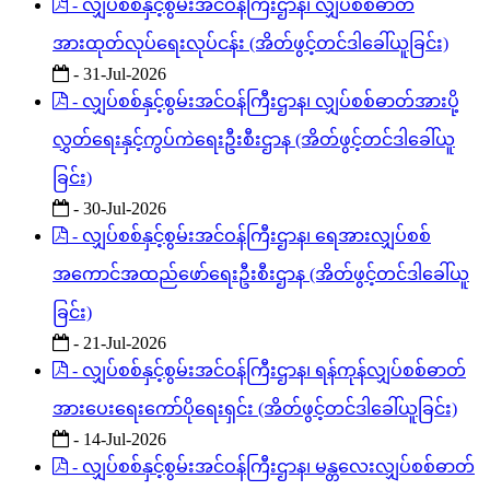
- လျှပ်စစ်နှင့်စွမ်းအင်ဝန်ကြီးဌာန၊ လျှပ်စစ်ဓာတ်
အားထုတ်လုပ်ရေးလုပ်ငန်း (အိတ်ဖွင့်တင်ဒါခေါ်ယူခြင်း)
- 31-Jul-2026
- လျှပ်စစ်နှင့်စွမ်းအင်ဝန်ကြီးဌာန၊ လျှပ်စစ်ဓာတ်အားပို့
လွှတ်ရေးနှင့်ကွပ်ကဲရေးဦးစီးဌာန (အိတ်ဖွင့်တင်ဒါခေါ်ယူ
ခြင်း)
- 30-Jul-2026
- လျှပ်စစ်နှင့်စွမ်းအင်ဝန်ကြီးဌာန၊ ရေအားလျှပ်စစ်
အကောင်အထည်ဖော်ရေးဦးစီးဌာန (အိတ်ဖွင့်တင်ဒါခေါ်ယူ
ခြင်း)
- 21-Jul-2026
- လျှပ်စစ်နှင့်စွမ်းအင်ဝန်ကြီးဌာန၊ ရန်ကုန်လျှပ်စစ်ဓာတ်
အားပေးရေးကော်ပိုရေးရှင်း (အိတ်ဖွင့်တင်ဒါခေါ်ယူခြင်း)
- 14-Jul-2026
- လျှပ်စစ်နှင့်စွမ်းအင်ဝန်ကြီးဌာန၊ မန္တလေးလျှပ်စစ်ဓာတ်