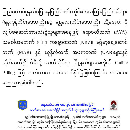
ပြည်ထောင်စုနယ်မြေ နေပြည်တော်၊ တိုင်းဒေသကြီး/ပြည်နယ်များ
(ရန်ကုန်တိုင်းဒေသကြီးနှင့် မန္တလေးတိုင်းဒေသကြီး တို့မှအပ) ရှိ
လျှပ်စစ်ဓာတ်အားသုံးစွဲသူများအနေဖြင့် ဧရာဝတီဘဏ် (AYA)၊
သမဝါယမဘဏ် (CB)၊ ကမ္ဘောဇဘဏ် (KBZ)၊ မြန်မာ့​ရှေ့ဆောင်
ဘဏ် (MAB) နှင့် ယူနိုက်တက် အမရာဘဏ် (UAB)များနှင့်
ချိတ်ဆက်၍ မိမိတို့ သက်ဆိုင်ရာ မြို့နယ်များအလိုက် Online
Billing ဖြင့် ဓာတ်အားခ ပေးဆောင်နိုင်ပြီဖြစ်ကြောင်း အသိပေး
ကြေညာအပ်ပါသည်-