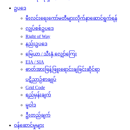
ဥပဒေ
မီးလင်းရေးကော်မတီများလိုက်နာဆောင်ရွက်ရန်
လျှပ်စစ်ဥပဒေ
Right of Way
နည်းဥပဒေ
မြေယာ / သီးနှံ လျှော်ကြေး
EIA / SIA
ဓာတ်အားဖြန့်ဖြူးရောင်းချခြင်းဆိုင်ရာ
ပဋိညာဉ်စာချုပ်
Grid Code
ရည်မှန်းချက်
မူဝါဒ
ဦးတည်ချက်
ဝန်ဆောင်မှုများ