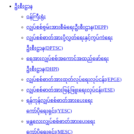
ဦးစီးဌာန
ဝန်ကြီးရုံး
လျှပ်စစ်စွမ်းအားစီမံရေးဦးစီးဌာန(DEPP)
လျှပ်စစ်ဓာတ်အားပို့လွှတ်ရေးနှင့်ကွပ်ကဲရေး
ဦးစီးဌာန(DPTSC)
ရေအားလျှပ်စစ်အကောင်အထည်ဖော်ရေး
ဦးစီးဌာန(DHPI)
လျှပ်စစ်ဓာတ်အားထုတ်လုပ်ရေးလုပ်ငန်း(EPGE)
လျှပ်စစ်ဓာတ်အားဖြန့်ဖြူးရေးလုပ်ငန်း(ESE)
ရန်ကုန်လျှပ်စစ်ဓာတ်အားပေးရေး
ကော်ပိုရေးရှင်း(YESC)
မန္တလေးလျှပ်စစ်ဓာတ်အားပေးရေး
ကော်ပိုရေးရှင်း(MESC)