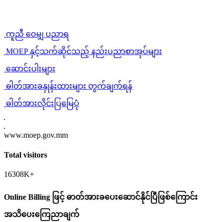
ကူညီ ဝေမျှ ပညာရ
MOEP နှင့်သက်ဆိုင်သည့် နည်းပညာစာအုပ်များ
ဆောင်းပါးများ
ဓါတ်အားခနှုန်းထားများ တွက်ချက်ရန်
ဓါတ်အားလိုင်းပြမြေပုံ
www.moep.gov.mm
Total visitors
16308K+
Online Billing ဖြင့် ဓာတ်အားခပေးဆောင်နိုင်ပြီဖြစ်ကြောင်း
အသိပေးကြေညာချက်