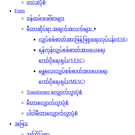
တင်ဒါပုံစံ
Form
ဝန်ထမ်းခေါ်စာများ
မီတာဆိုင်ရာ အချက်အလက်များ
လျှပ်စစ်ဓာတ်အားဖြန့်ဖြူးရေးလုပ်ငန်း(ESE)
ရန်ကုန်လျှပ်စစ်ဓာတ်အားပေးရေး
ကော်ပိုရေးရှင်း(YESC)
မန္တလေးလျှပ်စစ်ဓာတ်အားပေးရေး
ကော်ပိုရေးရှင်း(MESC)
Transformer လျှောက်လွှာပုံစံ
မီတာလျှောက်လွှာပုံစံ
ပါဝါမီတာလျှောက်လွှာပုံစံ
အခြား
အကြံပြုစာ