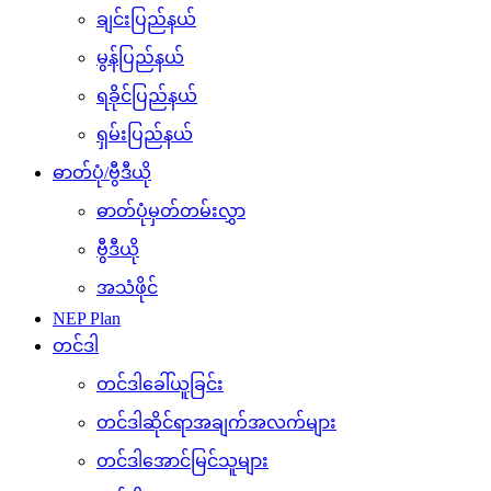
ချင်းပြည်နယ်
မွန်ပြည်နယ်
ရခိုင်ပြည်နယ်
ရှမ်းပြည်နယ်
ဓာတ်ပုံ/ဗွီဒီယို
ဓာတ်ပုံမှတ်တမ်းလွှာ
ဗွီဒီယို
အသံဖိုင်
NEP Plan
တင်ဒါ
တင်ဒါခေါ်ယူခြင်း
တင်ဒါဆိုင်ရာအချက်အလက်များ
တင်ဒါအောင်မြင်သူများ