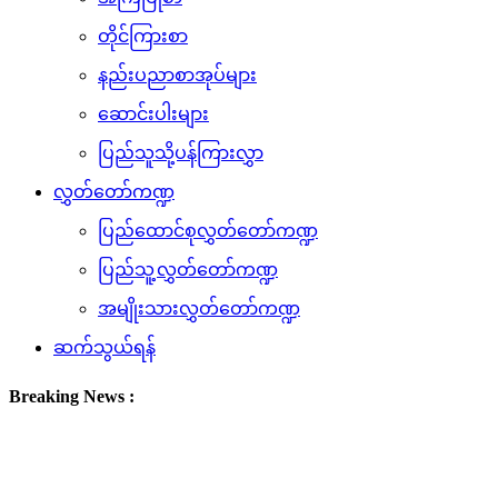
တိုင်ကြားစာ
နည်းပညာစာအုပ်များ
ဆောင်းပါးများ
ပြည်သူသို့ပန်ကြားလွှာ
လွှတ်တော်ကဏ္ဍ
ပြည်ထောင်စုလွှတ်တော်ကဏ္ဍ
ပြည်သူ့လွှတ်တော်ကဏ္ဍ
အမျိုးသားလွှတ်တော်ကဏ္ဍ
ဆက်သွယ်ရန်
Breaking News :
(၇.၈.၂၀၂၆) ရက်