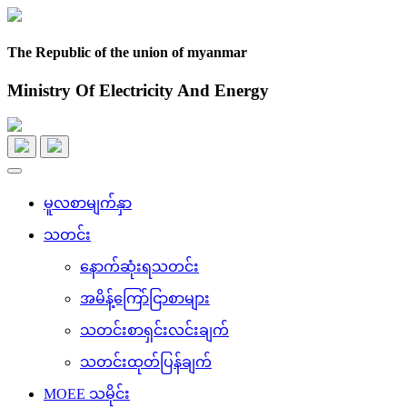
The Republic of the union of myanmar
Ministry Of Electricity And Energy
Toggle
navigation
မူလစာမျက်နှာ
သတင်း
နောက်ဆုံးရသတင်း
အမိန့်ကြော်ငြာစာများ
သတင်းစာရှင်းလင်းချက်
သတင်းထုတ်ပြန်ချက်
MOEE သမိုင်း