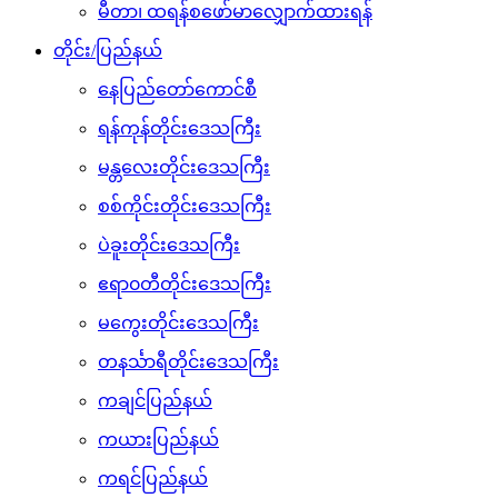
မီတာ၊ ထရန်စဖော်မာလျှောက်ထားရန်
တိုင်း/ပြည်နယ်
နေပြည်တော်ကောင်စီ
ရန်ကုန်တိုင်းဒေသကြီး
မန္တလေးတိုင်းဒေသကြီး
စစ်ကိုင်းတိုင်းဒေသကြီး
ပဲခူးတိုင်းဒေသကြီး
ဧရာ၀တီတိုင်းဒေသကြီး
မကွေးတိုင်းဒေသကြီး
တနင်္သာရီတိုင်းဒေသကြီး
ကချင်ပြည်နယ်
ကယားပြည်နယ်
ကရင်ပြည်နယ်