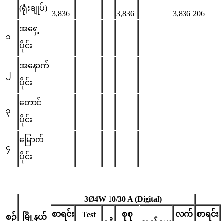
(ရုံးချုပ်)
3,836
3,836
3,836
206
အရှေ့
၁
ပိုင်း
အနောက်
၂
ပိုင်း
တောင်
၃
ပိုင်း
မြောက်
၄
ပိုင်း
3Ø4W 10/30 A (Digital)
စာရင်း
စုစု
လက်
စာရင်း
Test
စဉ်
မြို့နယ်