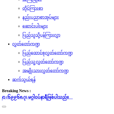
တိုင်ကြားစာ
နည်းပညာစာအုပ်များ
ဆောင်းပါးများ
ပြည်သူသို့ပန်ကြားလွှာ
လွှတ်တော်ကဏ္ဍ
ပြည်ထောင်စုလွှတ်တော်ကဏ္ဍ
ပြည်သူ့လွှတ်တော်ကဏ္ဍ
အမျိုးသားလွှတ်တော်ကဏ္ဍ
ဆက်သွယ်ရန်
Breaking News :
မဂ္ဂါဝပ်နာရီဖြစ်ပါသည်။
Toggle
navigation