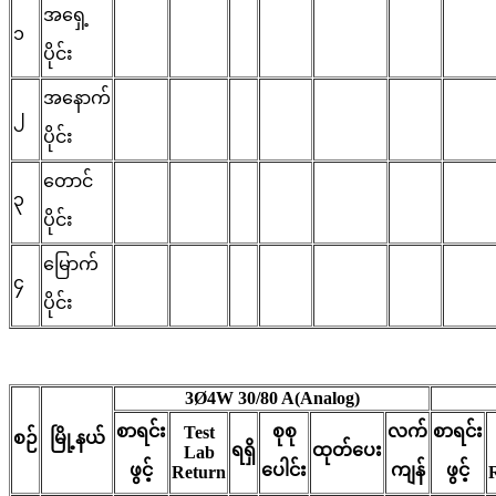
အရှေ့
၁
ပိုင်း
အနောက်
၂
ပိုင်း
တောင်
၃
ပိုင်း
မြောက်
၄
ပိုင်း
3Ø4W 30/80 A(Analog)
စာရင်း
စုစု
လက်
စာရင်း
Test
စဉ်
မြို့နယ်
ရရှိ
ထုတ်ပေး
Lab
ဖွင့်
ပေါင်း
ကျန်
ဖွင့်
Return