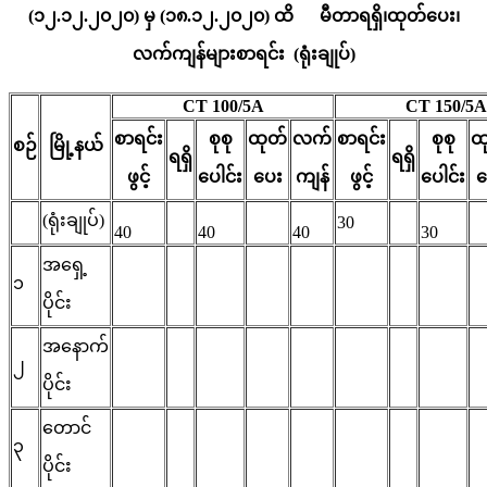
(၁၂.၁၂.၂၀၂၀) မှ (၁၈.၁၂.၂၀၂၀) ထိ မီတာရရှိ၊ထုတ်ပေး၊
လက်ကျန်များစာရင်း (ရုံးချုပ်)
CT 100/5A
CT 150/5A
စာရင်း
စုစု
ထုတ်
လက်
စာရင်း
စုစု
ထ
စဉ်
မြို့နယ်
ရရှိ
ရရှိ
ဖွင့်
ပေါင်း
ပေး
ကျန်
ဖွင့်
ပေါင်း
ပ
(ရုံးချုပ်)
30
40
40
40
30
အရှေ့
၁
ပိုင်း
အနောက်
၂
ပိုင်း
တောင်
၃
ပိုင်း