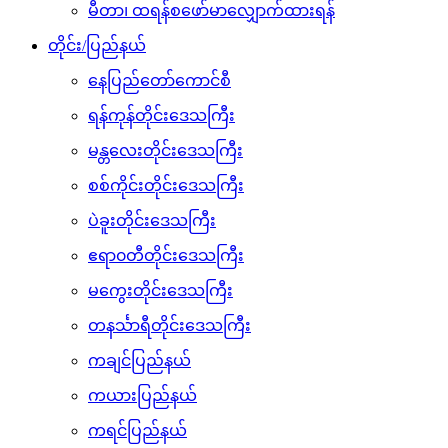
မီတာ၊ ထရန်စဖော်မာလျှောက်ထားရန်
တိုင်း/ပြည်နယ်
နေပြည်တော်ကောင်စီ
ရန်ကုန်တိုင်းဒေသကြီး
မန္တလေးတိုင်းဒေသကြီး
စစ်ကိုင်းတိုင်းဒေသကြီး
ပဲခူးတိုင်းဒေသကြီး
ဧရာ၀တီတိုင်းဒေသကြီး
မကွေးတိုင်းဒေသကြီး
တနင်္သာရီတိုင်းဒေသကြီး
ကချင်ပြည်နယ်
ကယားပြည်နယ်
ကရင်ပြည်နယ်