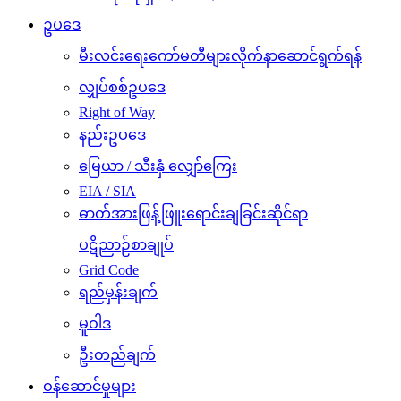
ဥပဒေ
မီးလင်းရေးကော်မတီများလိုက်နာဆောင်ရွက်ရန်
လျှပ်စစ်ဥပဒေ
Right of Way
နည်းဥပဒေ
မြေယာ / သီးနှံ လျှော်ကြေး
EIA / SIA
ဓာတ်အားဖြန့်ဖြူးရောင်းချခြင်းဆိုင်ရာ
ပဋိညာဉ်စာချုပ်
Grid Code
ရည်မှန်းချက်
မူဝါဒ
ဦးတည်ချက်
ဝန်ဆောင်မှုများ