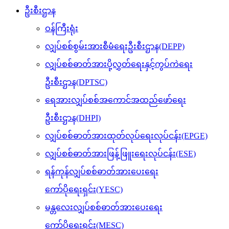
ဦးစီးဌာန
ဝန်ကြီးရုံး
လျှပ်စစ်စွမ်းအားစီမံရေးဦးစီးဌာန(DEPP)
လျှပ်စစ်ဓာတ်အားပို့လွှတ်ရေးနှင့်ကွပ်ကဲရေး
ဦးစီးဌာန(DPTSC)
ရေအားလျှပ်စစ်အကောင်အထည်ဖော်ရေး
ဦးစီးဌာန(DHPI)
လျှပ်စစ်ဓာတ်အားထုတ်လုပ်ရေးလုပ်ငန်း(EPGE)
လျှပ်စစ်ဓာတ်အားဖြန့်ဖြူးရေးလုပ်ငန်း(ESE)
ရန်ကုန်လျှပ်စစ်ဓာတ်အားပေးရေး
ကော်ပိုရေးရှင်း(YESC)
မန္တလေးလျှပ်စစ်ဓာတ်အားပေးရေး
ကော်ပိုရေးရှင်း(MESC)