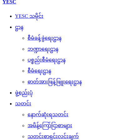
YESC
YESC သမိုင်း
ဌာန
စီမံခန့်ခွဲရေးဌာန
ဘဏ္ဍာရေးဌာန
ပစ္စည်းစီမံရေးဌာန
စီမံရေးဌာန
ဓာတ်အားဖြန့်ဖြူးရေးဌာန
ဖွဲ့စည်းပုံ
သတင်း
နောက်ဆုံးရသတင်း
အမိန့်ကြော်ငြာစာများ
သတင်းစာရှင်းလင်းချက်