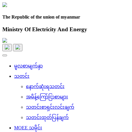
The Republic of the union of myanmar
Ministry Of Electricity And Energy
Toggle
navigation
မူလစာမျက်နှာ
သတင်း
နောက်ဆုံးရသတင်း
အမိန့်ကြော်ငြာစာများ
သတင်းစာရှင်းလင်းချက်
သတင်းထုတ်ပြန်ချက်
MOEE သမိုင်း