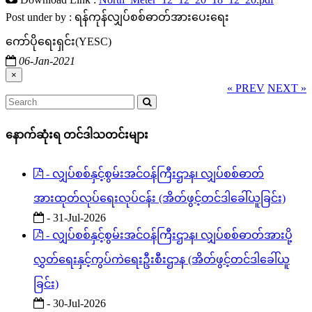
Post under by : ရန်ကုန်လျှပ်စစ်ဓာတ်အားပေးရေး
ကော်ပိုရေးရှင်း(YESC)
06-Jan-2021
×
« PREV
NEXT »
နောက်ဆုံးရ တင်ဒါသတင်းများ
- လျှပ်စစ်နှင့်စွမ်းအင်ဝန်ကြီးဌာန၊ လျှပ်စစ်ဓာတ်
အားထုတ်လုပ်ရေးလုပ်ငန်း (အိတ်ဖွင့်တင်ဒါခေါ်ယူခြင်း)
- 31-Jul-2026
- လျှပ်စစ်နှင့်စွမ်းအင်ဝန်ကြီးဌာန၊ လျှပ်စစ်ဓာတ်အားပို့
လွှတ်ရေးနှင့်ကွပ်ကဲရေးဦးစီးဌာန (အိတ်ဖွင့်တင်ဒါခေါ်ယူ
ခြင်း)
- 30-Jul-2026