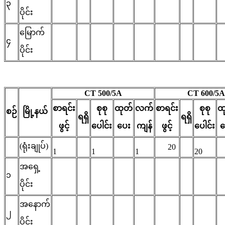
၃
ပိုင်း
မြောက်
၄
ပိုင်း
CT 500/5A
CT 600/5A
စာရင်း
စုစု
ထုတ်
လက်
စာရင်း
စုစု
ထ
စဉ်
မြို့နယ်
ရရှိ
ရရှိ
ဖွင့်
ပေါင်း
ပေး
ကျန်
ဖွင့်
ပေါင်း
ပ
(ရုံးချုပ်)
20
1
1
1
20
အရှေ့
၁
ပိုင်း
အနောက်
၂
ပိုင်း