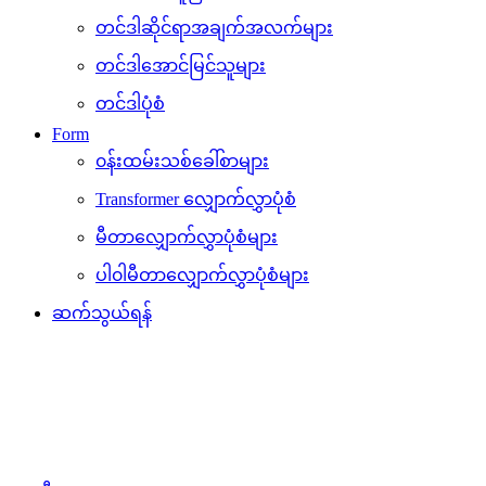
တင်ဒါဆိုင်ရာအချက်အလက်များ
တင်ဒါအောင်မြင်သူများ
တင်ဒါပုံစံ
Form
၀န်းထမ်းသစ်ခေါ်စာများ
Transformer လျှောက်လွှာပုံစံ
မီတာလျှောက်လွှာပုံစံများ
ပါ၀ါမီတာလျှောက်လွှာပုံစံများ
ဆက်သွယ်ရန်