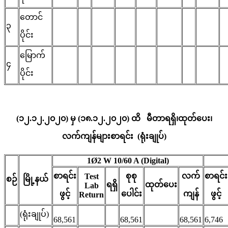
တောင်
၃
ပိုင်း
မြောက်
၄
ပိုင်း
(၁၂.၁၂.၂၀၂၀) မှ (၁၈.၁၂.၂၀၂၀) ထိ မီတာရရှိ၊ထုတ်ပေး၊
လက်ကျန်များစာရင်း (ရုံးချုပ်)
1Ø2 W 10/60 A (Digital)
စာရင်း
စုစု
လက်
စာရင်း
Test
စဉ်
မြို့နယ်
ရရှိ
ထုတ်ပေး
Lab
ဖွင့်
ပေါင်း
ကျန်
ဖွင့်
Return
(ရုံးချုပ်)
68,561
68,561
68,561
6,746