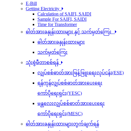
E-Bill
Getting Electricity
Calculation of SAIFI, SAIDI
Sample For SAIFI, SAIDI
Time for Transformer
ဓါတ်အားခနှုန်းထားများ နှင့် သက်မှတ်ကြေး
ဓါတ်အားခနှုန်းထားများ
သက်မှတ်ကြေး
သုံးစွဲမီတာစစ်ရန်
လျှပ်စစ်ဓာတ်အားဖြန့်ဖြူးရေးလုပ်ငန်း(ESE)
ရန်ကုန်လျှပ်စစ်ဓာတ်အားပေးရေး
ကော်ပိုရေးရှင်း(YESC)
မန္တလေးလျှပ်စစ်ဓာတ်အားပေးရေး
ကော်ပိုရေးရှင်း(MESC)
ဓါတ်အားခနှုန်းထားများတွက်ချက်ရန်