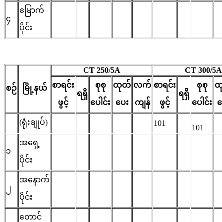
မြောက်
၄
ပိုင်း
CT 250/5A
CT 300/5A
စာရင်း
စုစု
ထုတ်
လက်
စာရင်း
စုစု
ထ
စဉ်
မြို့နယ်
ရရှိ
ရရှိ
ဖွင့်
ပေါင်း
ပေး
ကျန်
ဖွင့်
ပေါင်း
ပ
(ရုံးချုပ်)
101
101
အရှေ့
၁
ပိုင်း
အနောက်
၂
ပိုင်း
တောင်