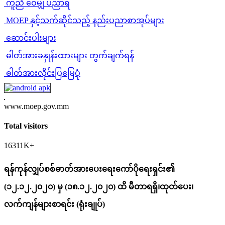
ကူညီ ဝေမျှ ပညာရ
MOEP နှင့်သက်ဆိုင်သည့် နည်းပညာစာအုပ်များ
ဆောင်းပါးများ
ဓါတ်အားခနှုန်းထားများ တွက်ချက်ရန်
ဓါတ်အားလိုင်းပြမြေပုံ
www.moep.gov.mm
Total visitors
16311K+
ရန်ကုန်လျှပ်စစ်ဓာတ်အားပေးရေးကော်ပိုရေးရှင်း၏
(၁၂.၁၂.၂၀၂၀) မှ (၁၈.၁၂.၂၀၂၀) ထိ မီတာရရှိ၊ထုတ်ပေး၊
လက်ကျန်များစာရင်း (ရုံးချုပ်)