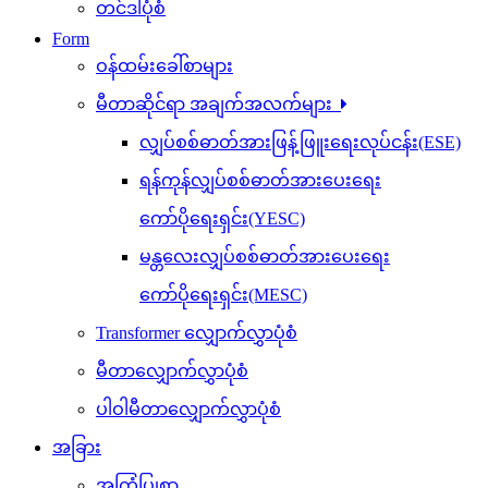
တင်ဒါပုံစံ
Form
ဝန်ထမ်းခေါ်စာများ
မီတာဆိုင်ရာ အချက်အလက်များ
လျှပ်စစ်ဓာတ်အားဖြန့်ဖြူးရေးလုပ်ငန်း(ESE)
ရန်ကုန်လျှပ်စစ်ဓာတ်အားပေးရေး
ကော်ပိုရေးရှင်း(YESC)
မန္တလေးလျှပ်စစ်ဓာတ်အားပေးရေး
ကော်ပိုရေးရှင်း(MESC)
Transformer လျှောက်လွှာပုံစံ
မီတာလျှောက်လွှာပုံစံ
ပါဝါမီတာလျှောက်လွှာပုံစံ
အခြား
အကြံပြုစာ