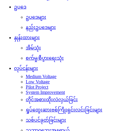
ဥပဒေ
ဥပဒေများ
နည်းဥပဒေများ
နှုန်းထားများ
အိမ်သုံး
စက်မှု/စီပွားရေးသုံး
လုပ်ငန်းများ
Medium Voltage
Low Voltage
Pilot Project
System Improvement
တိုင်အစားထိုးလဲလှယ်ခြင်း
ရှုပ်ထွေးဆားဗစ်ကြိုးရှင်းလင်းခြင်းများ
သစ်ပင်ခုတ်ခြင်းများ
သဘာ၀ဘေးအန္တရာယ်