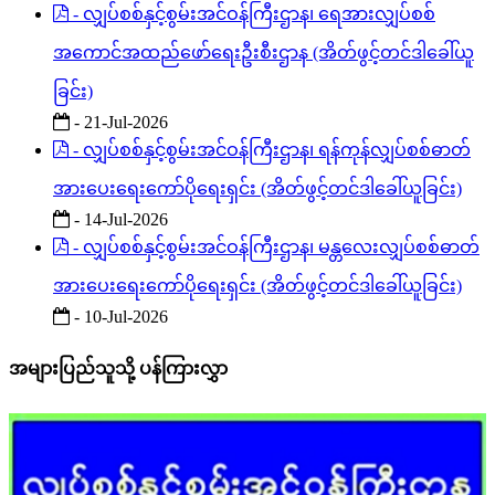
- လျှပ်စစ်နှင့်စွမ်းအင်ဝန်ကြီးဌာန၊ ရေအားလျှပ်စစ်
အကောင်အထည်ဖော်ရေးဦးစီးဌာန (အိတ်ဖွင့်တင်ဒါခေါ်ယူ
ခြင်း)
- 21-Jul-2026
- လျှပ်စစ်နှင့်စွမ်းအင်ဝန်ကြီးဌာန၊ ရန်ကုန်လျှပ်စစ်ဓာတ်
အားပေးရေးကော်ပိုရေးရှင်း (အိတ်ဖွင့်တင်ဒါခေါ်ယူခြင်း)
- 14-Jul-2026
- လျှပ်စစ်နှင့်စွမ်းအင်ဝန်ကြီးဌာန၊ မန္တလေးလျှပ်စစ်ဓာတ်
အားပေးရေးကော်ပိုရေးရှင်း (အိတ်ဖွင့်တင်ဒါခေါ်ယူခြင်း)
- 10-Jul-2026
အများပြည်သူသို့ ပန်ကြားလွှာ