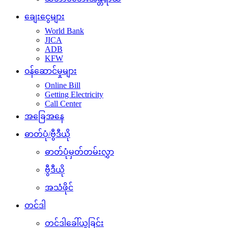
ချေးငွေများ
World Bank
JICA
ADB
KFW
၀န်ဆောင်မှုများ
Online Bill
Getting Electricity
Call Center
အခြေအနေ
ဓာတ်ပုံ/ဗွီဒီယို
ဓာတ်ပုံမှတ်တမ်းလွှာ
ဗွီဒီယို
အသံဖိုင်
တင်ဒါ
တင်ဒါခေါ်ယူခြင်း