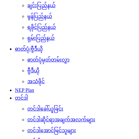
ချင်းပြည်နယ်
မွန်ပြည်နယ်
ရခိုင်ပြည်နယ်
ရှမ်းပြည်နယ်
ဓာတ်ပုံ/ဗွီဒီယို
ဓာတ်ပုံမှတ်တမ်းလွှာ
ဗွီဒီယို
အသံဖိုင်
NEP Plan
တင်ဒါ
တင်ဒါခေါ်ယူခြင်း
တင်ဒါဆိုင်ရာအချက်အလက်များ
တင်ဒါအောင်မြင်သူများ