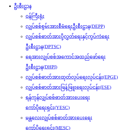
ဦးစီးဌာန
ဝန်ကြီးရုံး
လျှပ်စစ်စွမ်းအားစီမံရေးဦးစီးဌာန(DEPP)
လျှပ်စစ်ဓာတ်အားပို့လွှတ်ရေးနှင့်ကွပ်ကဲရေး
ဦးစီးဌာန(DPTSC)
ရေအားလျှပ်စစ်အကောင်အထည်ဖော်ရေး
ဦးစီးဌာန(DHPI)
လျှပ်စစ်ဓာတ်အားထုတ်လုပ်ရေးလုပ်ငန်း(EPGE)
လျှပ်စစ်ဓာတ်အားဖြန့်ဖြူးရေးလုပ်ငန်း(ESE)
ရန်ကုန်လျှပ်စစ်ဓာတ်အားပေးရေး
ကော်ပိုရေးရှင်း(YESC)
မန္တလေးလျှပ်စစ်ဓာတ်အားပေးရေး
ကော်ပိုရေးရှင်း(MESC)