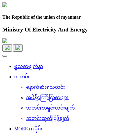
The Republic of the union of myanmar
Ministry Of Electricity And Energy
Toggle
navigation
မူလစာမျက်နှာ
သတင်း
နောက်ဆုံးရသတင်း
အမိန့်ကြော်ငြာစာများ
သတင်းစာရှင်းလင်းချက်
သတင်းထုတ်ပြန်ချက်
MOEE သမိုင်း