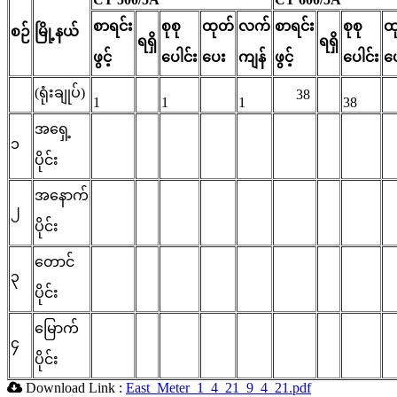
စာရင်း
စုစု
ထုတ်
လက်
စာရင်း
စုစု
ထ
စဉ်
မြို့နယ်
ရရှိ
ရရှိ
ဖွင့်
ပေါင်း
ပေး
ကျန်
ဖွင့်
ပေါင်း
ပ
(ရုံးချုပ်)
38
1
1
1
38
အရှေ့
၁
ပိုင်း
အနောက်
၂
ပိုင်း
တောင်
၃
ပိုင်း
မြောက်
၄
ပိုင်း
Download Link :
East_Meter_1_4_21_9_4_21.pdf