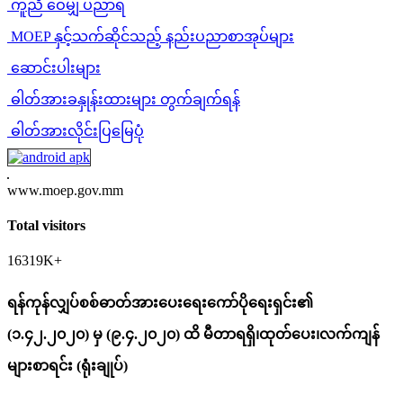
ကူညီ ဝေမျှ ပညာရ
MOEP နှင့်သက်ဆိုင်သည့် နည်းပညာစာအုပ်များ
ဆောင်းပါးများ
ဓါတ်အားခနှုန်းထားများ တွက်ချက်ရန်
ဓါတ်အားလိုင်းပြမြေပုံ
www.moep.gov.mm
Total visitors
16319K+
ရန်ကုန်လျှပ်စစ်ဓာတ်အားပေးရေးကော်ပိုရေးရှင်း၏
(၁.၄၂.၂၀၂၀) မှ (၉.၄.၂၀၂၀) ထိ မီတာရရှိ၊ထုတ်ပေး၊လက်ကျန်
များစာရင်း (ရုံးချုပ်)