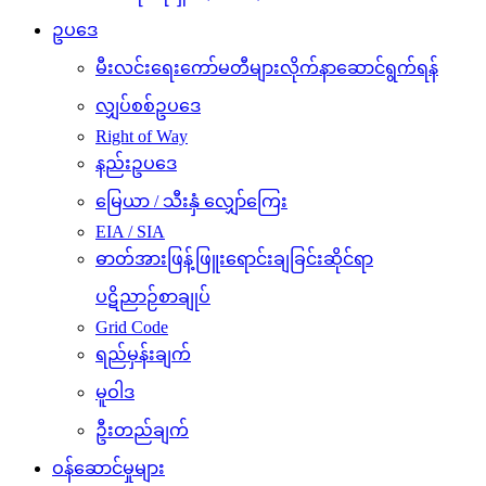
ဥပဒေ
မီးလင်းရေးကော်မတီများလိုက်နာဆောင်ရွက်ရန်
လျှပ်စစ်ဥပဒေ
Right of Way
နည်းဥပဒေ
မြေယာ / သီးနှံ လျှော်ကြေး
EIA / SIA
ဓာတ်အားဖြန့်ဖြူးရောင်းချခြင်းဆိုင်ရာ
ပဋိညာဉ်စာချုပ်
Grid Code
ရည်မှန်းချက်
မူဝါဒ
ဦးတည်ချက်
ဝန်ဆောင်မှုများ