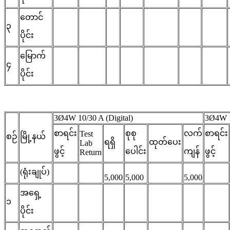
တောင်
၃
ပိုင်း
မြောက်
၄
ပိုင်း
3Ø4W 10/30 A (Digital)
3Ø4W 1
စာရင်း
စုစု
လက်
စာရင်း
Test
စဉ်
မြို့နယ်
ရရှိ
ထုတ်ပေး
Lab
ဖွင့်
ပေါင်း
ကျန်
ဖွင့်
Return
(ရုံးချုပ်)
5,000
5,000
5,000
အရှေ့
၁
ပိုင်း