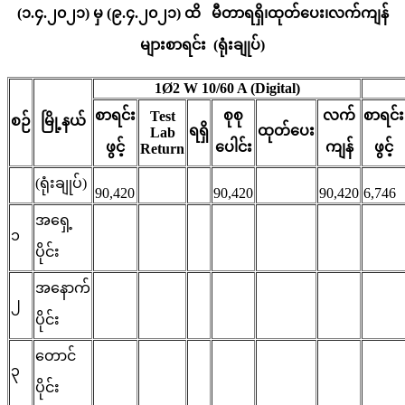
(၁.၄.၂၀၂၁) မှ (၉.၄.၂၀၂၁) ထိ မီတာရရှိ၊ထုတ်ပေး၊လက်ကျန်
များစာရင်း (ရုံးချုပ်)
1Ø2 W 10/60 A (Digital)
စာရင်း
စုစု
လက်
စာရင်း
Test
စဉ်
မြို့နယ်
ရရှိ
ထုတ်ပေး
Lab
ဖွင့်
ပေါင်း
ကျန်
ဖွင့်
Return
(ရုံးချုပ်)
90,420
90,420
90,420
6,746
အရှေ့
၁
ပိုင်း
အနောက်
၂
ပိုင်း
တောင်
၃
ပိုင်း