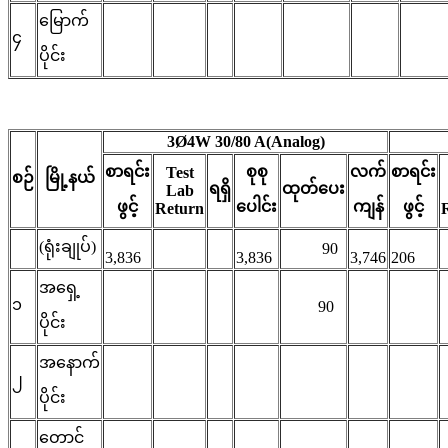
မြောက်
၄
ပိုင်း
3Ø4W 30/80 A(Analog)
စာရင်း
စုစု
လက်
စာရင်း
Test
စဉ်
မြို့နယ်
ရရှိ
ထုတ်ပေး
Lab
ဖွင့်
ပေါင်း
ကျန်
ဖွင့်
Return
(ရုံးချုပ်)
90
3,836
3,836
3,746
206
အရှေ့
၁
90
ပိုင်း
အနောက်
၂
ပိုင်း
တောင်