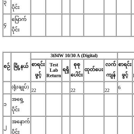
၃
ပိုင်း
မြောက်
၄
ပိုင်း
3Ø4W 10/30 A (Digital)
စာရင်း
စုစု
လက်
စာရင်း
Test
စဉ်
မြို့နယ်
ရရှိ
ထုတ်ပေး
Lab
ဖွင့်
ပေါင်း
ကျန်
ဖွင့်
Return
(ရုံးချုပ်)
6
22
22
22
အရှေ့
၁
ပိုင်း
အနောက်
၂
ပိုင်း