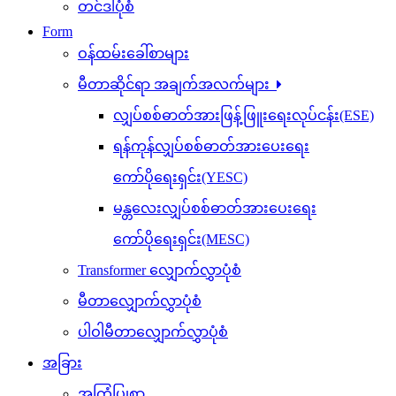
တင်ဒါပုံစံ
Form
ဝန်ထမ်းခေါ်စာများ
မီတာဆိုင်ရာ အချက်အလက်များ
လျှပ်စစ်ဓာတ်အားဖြန့်ဖြူးရေးလုပ်ငန်း(ESE)
ရန်ကုန်လျှပ်စစ်ဓာတ်အားပေးရေး
ကော်ပိုရေးရှင်း(YESC)
မန္တလေးလျှပ်စစ်ဓာတ်အားပေးရေး
ကော်ပိုရေးရှင်း(MESC)
Transformer လျှောက်လွှာပုံစံ
မီတာလျှောက်လွှာပုံစံ
ပါဝါမီတာလျှောက်လွှာပုံစံ
အခြား
အကြံပြုစာ