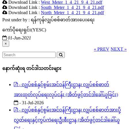
Download Link :
West_Meter_1_4_21_9_4_21.pdf
Download Link :
South_Meter_1_4_21_9_4_21.pdf
Download Link :
North_Meter_1_4_21_9_4_21.pdf
Post under by : ရန်ကုန်လျှပ်စစ်ဓာတ်အားပေးရေး
ကော်ပိုရေးရှင်း(YESC)
01-Jun-2021
×
« PREV
NEXT »
နောက်ဆုံးရ တင်ဒါသတင်းများ
- လျှပ်စစ်နှင့်စွမ်းအင်ဝန်ကြီးဌာန၊ လျှပ်စစ်ဓာတ်
အားထုတ်လုပ်ရေးလုပ်ငန်း (အိတ်ဖွင့်တင်ဒါခေါ်ယူခြင်း)
- 31-Jul-2026
- လျှပ်စစ်နှင့်စွမ်းအင်ဝန်ကြီးဌာန၊ လျှပ်စစ်ဓာတ်အားပို့
လွှတ်ရေးနှင့်ကွပ်ကဲရေးဦးစီးဌာန (အိတ်ဖွင့်တင်ဒါခေါ်ယူ