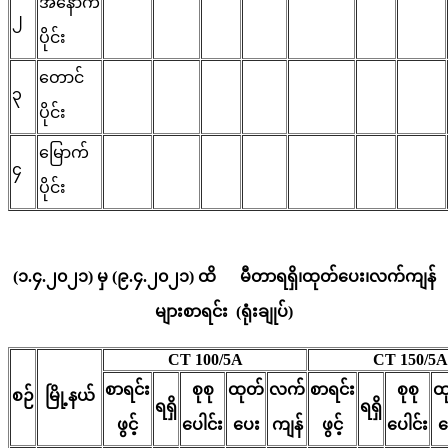
အနောက်
၂
ပိုင်း
တောင်
၃
ပိုင်း
မြောက်
၄
ပိုင်း
(၁.၄.၂၀၂၁) မှ (၉.၄.၂၀၂၁) ထိ မီတာရရှိ၊ထုတ်ပေး၊လက်ကျန်
များစာရင်း (ရုံးချုပ်)
CT 100/5A
CT 150/5A
စာရင်း
စုစု
ထုတ်
လက်
စာရင်း
စုစု
ထ
စဉ်
မြို့နယ်
ရရှိ
ရရှိ
ဖွင့်
ပေါင်း
ပေး
ကျန်
ဖွင့်
ပေါင်း
ပ