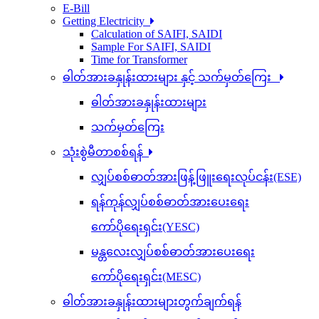
E-Bill
Getting Electricity
Calculation of SAIFI, SAIDI
Sample For SAIFI, SAIDI
Time for Transformer
ဓါတ်အားခနှုန်းထားများ နှင့် သက်မှတ်ကြေး
ဓါတ်အားခနှုန်းထားများ
သက်မှတ်ကြေး
သုံးစွဲမီတာစစ်ရန်
လျှပ်စစ်ဓာတ်အားဖြန့်ဖြူးရေးလုပ်ငန်း(ESE)
ရန်ကုန်လျှပ်စစ်ဓာတ်အားပေးရေး
ကော်ပိုရေးရှင်း(YESC)
မန္တလေးလျှပ်စစ်ဓာတ်အားပေးရေး
ကော်ပိုရေးရှင်း(MESC)
ဓါတ်အားခနှုန်းထားများတွက်ချက်ရန်