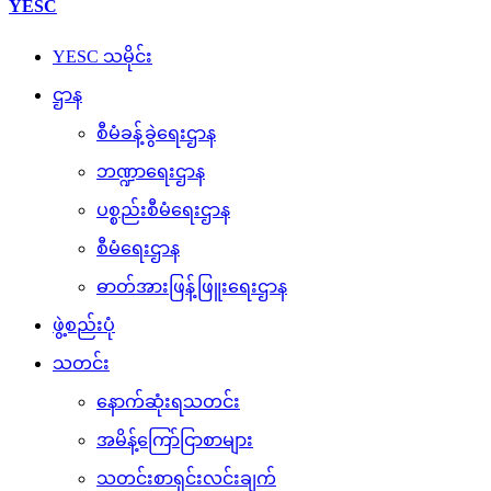
YESC
YESC သမိုင်း
ဌာန
စီမံခန့်ခွဲရေးဌာန
ဘဏ္ဍာရေးဌာန
ပစ္စည်းစီမံရေးဌာန
စီမံရေးဌာန
ဓာတ်အားဖြန့်ဖြူးရေးဌာန
ဖွဲ့စည်းပုံ
သတင်း
နောက်ဆုံးရသတင်း
အမိန့်ကြော်ငြာစာများ
သတင်းစာရှင်းလင်းချက်