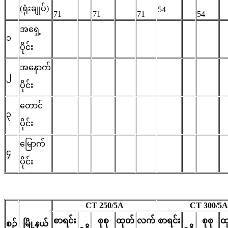
(ရုံးချုပ်)
54
71
71
71
54
အရှေ့
၁
ပိုင်း
အနောက်
၂
ပိုင်း
တောင်
၃
ပိုင်း
မြောက်
၄
ပိုင်း
CT 250/5A
CT 300/5A
စာရင်း
စုစု
ထုတ်
လက်
စာရင်း
စုစု
ထ
စဉ်
မြို့နယ်