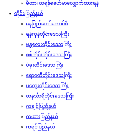
မီတာ၊ ထရန်စဖော်မာလျှောက်ထားရန်
တိုင်း/ပြည်နယ်
နေပြည်တော်ကောင်စီ
ရန်ကုန်တိုင်းဒေသကြီး
မန္တလေးတိုင်းဒေသကြီး
စစ်ကိုင်းတိုင်းဒေသကြီး
ပဲခူးတိုင်းဒေသကြီး
ဧရာ၀တီတိုင်းဒေသကြီး
မကွေးတိုင်းဒေသကြီး
တနင်္သာရီတိုင်းဒေသကြီး
ကချင်ပြည်နယ်
ကယားပြည်နယ်
ကရင်ပြည်နယ်