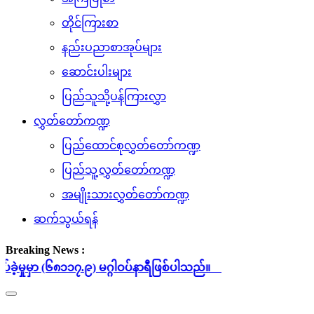
တိုင်ကြားစာ
နည်းပညာစာအုပ်များ
ဆောင်းပါးများ
ပြည်သူသို့ပန်ကြားလွှာ
လွှတ်တော်ကဏ္ဍ
ပြည်ထောင်စုလွှတ်တော်ကဏ္ဍ
ပြည်သူ့လွှတ်တော်ကဏ္ဍ
အမျိုးသားလွှတ်တော်ကဏ္ဍ
ဆက်သွယ်ရန်
Breaking News :
.၉) မဂ္ဂါဝပ်နာရီဖြစ်ပါသည်။
Toggle
navigation