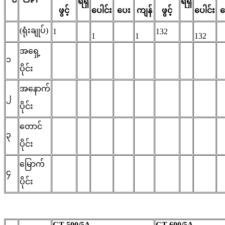
ရရှိ
ရရှိ
ဖွင့်
ပေါင်း
ပေး
ကျန်
ဖွင့်
ပေါင်း
ပ
(ရုံးချုပ်)
1
132
1
1
132
အရှေ့
၁
ပိုင်း
အနောက်
၂
ပိုင်း
တောင်
၃
ပိုင်း
မြောက်
၄
ပိုင်း
CT 500/5A
CT 600/5A