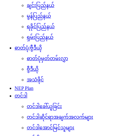
ချင်းပြည်နယ်
မွန်ပြည်နယ်
ရခိုင်ပြည်နယ်
ရှမ်းပြည်နယ်
ဓာတ်ပုံ/ဗွီဒီယို
ဓာတ်ပုံမှတ်တမ်းလွှာ
ဗွီဒီယို
အသံဖိုင်
NEP Plan
တင်ဒါ
တင်ဒါခေါ်ယူခြင်း
တင်ဒါဆိုင်ရာအချက်အလက်များ
တင်ဒါအောင်မြင်သူများ