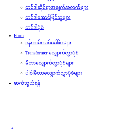
တင်ဒါဆိုင်ရာအချက်အလက်များ
တင်ဒါအောင်မြင်သူများ
တင်ဒါပုံစံ
Form
၀န်းထမ်းသစ်ခေါ်စာများ
Transformer လျှောက်လွှာပုံစံ
မီတာလျှောက်လွှာပုံစံများ
ပါ၀ါမီတာလျှောက်လွှာပုံစံများ
ဆက်သွယ်ရန်