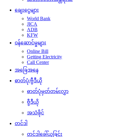
ချေးငွေများ
World Bank
JICA
ADB
KFW
၀န်ဆောင်မှုများ
Online Bill
Getting Electricity
Call Center
အခြေအနေ
ဓာတ်ပုံ/ဗွီဒီယို
ဓာတ်ပုံမှတ်တမ်းလွှာ
ဗွီဒီယို
အသံဖိုင်
တင်ဒါ
တင်ဒါခေါ်ယူခြင်း