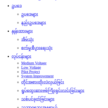
ဥပဒေ
ဥပဒေများ
နည်းဥပဒေများ
နှုန်းထားများ
အိမ်သုံး
စက်မှု/စီပွားရေးသုံး
လုပ်ငန်းများ
Medium Voltage
Low Voltage
Pilot Project
System Improvement
တိုင်အစားထိုးလဲလှယ်ခြင်း
ရှုပ်ထွေးဆားဗစ်ကြိုးရှင်းလင်းခြင်းများ
သစ်ပင်ခုတ်ခြင်းများ
သဘာ၀ဘေးအန္တရာယ်