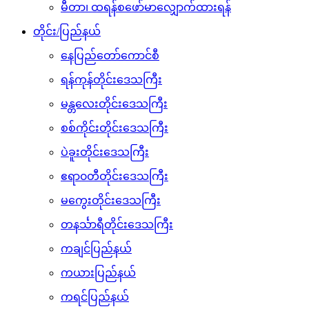
မီတာ၊ ထရန်စဖော်မာလျှောက်ထားရန်
တိုင်း/ပြည်နယ်
နေပြည်တော်ကောင်စီ
ရန်ကုန်တိုင်းဒေသကြီး
မန္တလေးတိုင်းဒေသကြီး
စစ်ကိုင်းတိုင်းဒေသကြီး
ပဲခူးတိုင်းဒေသကြီး
ဧရာ၀တီတိုင်းဒေသကြီး
မကွေးတိုင်းဒေသကြီး
တနင်္သာရီတိုင်းဒေသကြီး
ကချင်ပြည်နယ်
ကယားပြည်နယ်
ကရင်ပြည်နယ်