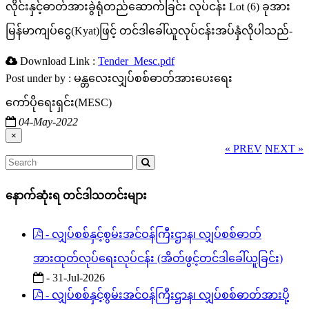
လိုင်းနှင့်ဓာတ်အားခွဲရုံတည်ဆောက်ခြင်း လုပ်ငန်း Lot (6) ခုအား
မြန်မာကျပ်ငွေ(Kyat)ဖြင့် တင်ဒါခေါ်ယူလုပ်ငန်းအပ်နှံလိုပါသည်-
Download Link :
Tender_Mesc.pdf
Post under by : မန္တလေးလျှပ်စစ်ဓာတ်အားပေးရေး
ကော်ပိုရေးရှင်း(MESC)
04-May-2022
×
« PREV
NEXT »
နောက်ဆုံးရ တင်ဒါသတင်းများ
- လျှပ်စစ်နှင့်စွမ်းအင်ဝန်ကြီးဌာန၊ လျှပ်စစ်ဓာတ်
အားထုတ်လုပ်ရေးလုပ်ငန်း (အိတ်ဖွင့်တင်ဒါခေါ်ယူခြင်း)
- 31-Jul-2026
- လျှပ်စစ်နှင့်စွမ်းအင်ဝန်ကြီးဌာန၊ လျှပ်စစ်ဓာတ်အားပို့