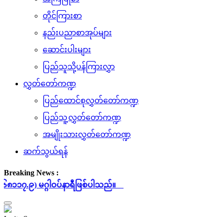
တိုင်ကြားစာ
နည်းပညာစာအုပ်များ
ဆောင်းပါးများ
ပြည်သူသို့ပန်ကြားလွှာ
လွှတ်တော်ကဏ္ဍ
ပြည်ထောင်စုလွှတ်တော်ကဏ္ဍ
ပြည်သူ့လွှတ်တော်ကဏ္ဍ
အမျိုးသားလွှတ်တော်ကဏ္ဍ
ဆက်သွယ်ရန်
Breaking News :
ပ်နာရီဖြစ်ပါသည်။
Toggle
navigation