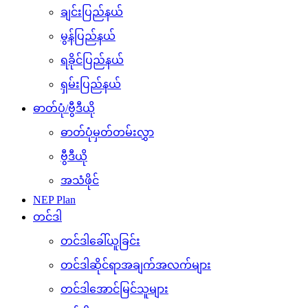
ချင်းပြည်နယ်
မွန်ပြည်နယ်
ရခိုင်ပြည်နယ်
ရှမ်းပြည်နယ်
ဓာတ်ပုံ/ဗွီဒီယို
ဓာတ်ပုံမှတ်တမ်းလွှာ
ဗွီဒီယို
အသံဖိုင်
NEP Plan
တင်ဒါ
တင်ဒါခေါ်ယူခြင်း
တင်ဒါဆိုင်ရာအချက်အလက်များ
တင်ဒါအောင်မြင်သူများ