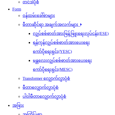
တင်ဒါပုံစံ
Form
ဝန်ထမ်းခေါ်စာများ
မီတာဆိုင်ရာ အချက်အလက်များ
လျှပ်စစ်ဓာတ်အားဖြန့်ဖြူးရေးလုပ်ငန်း(ESE)
ရန်ကုန်လျှပ်စစ်ဓာတ်အားပေးရေး
ကော်ပိုရေးရှင်း(YESC)
မန္တလေးလျှပ်စစ်ဓာတ်အားပေးရေး
ကော်ပိုရေးရှင်း(MESC)
Transformer လျှောက်လွှာပုံစံ
မီတာလျှောက်လွှာပုံစံ
ပါဝါမီတာလျှောက်လွှာပုံစံ
အခြား
အကြံပြုစာ