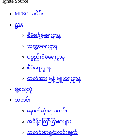
Ignite Source
MESC သမိုင်း
ဌာန
စီမံခန့်ခွဲရေးဌာန
ဘဏ္ဍာရေးဌာန
ပစ္စည်းစီမံရေးဌာန
စီမံရေးဌာန
ဓာတ်အားဖြန့်ဖြူးရေးဌာန
ဖွဲ့စည်းပုံ
သတင်း
နောက်ဆုံးရသတင်း
အမိန့်ကြော်ငြာစာများ
သတင်းစာရှင်းလင်းချက်