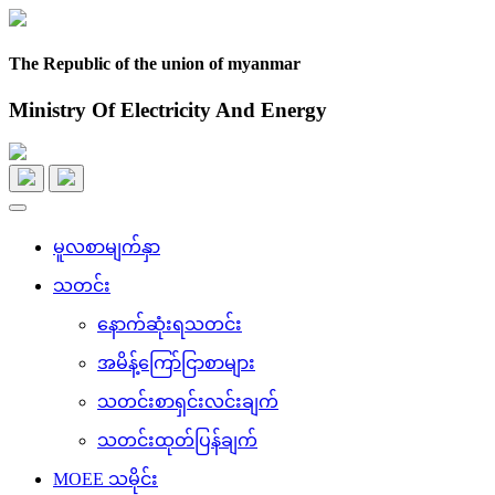
The Republic of the union of myanmar
Ministry Of Electricity And Energy
Toggle
navigation
မူလစာမျက်နှာ
သတင်း
နောက်ဆုံးရသတင်း
အမိန့်ကြော်ငြာစာများ
သတင်းစာရှင်းလင်းချက်
သတင်းထုတ်ပြန်ချက်
MOEE သမိုင်း