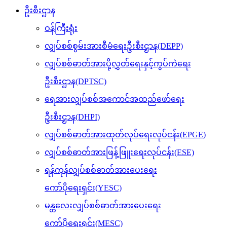
ဦးစီးဌာန
ဝန်ကြီးရုံး
လျှပ်စစ်စွမ်းအားစီမံရေးဦးစီးဌာန(DEPP)
လျှပ်စစ်ဓာတ်အားပို့လွှတ်ရေးနှင့်ကွပ်ကဲရေး
ဦးစီးဌာန(DPTSC)
ရေအားလျှပ်စစ်အကောင်အထည်ဖော်ရေး
ဦးစီးဌာန(DHPI)
လျှပ်စစ်ဓာတ်အားထုတ်လုပ်ရေးလုပ်ငန်း(EPGE)
လျှပ်စစ်ဓာတ်အားဖြန့်ဖြူးရေးလုပ်ငန်း(ESE)
ရန်ကုန်လျှပ်စစ်ဓာတ်အားပေးရေး
ကော်ပိုရေးရှင်း(YESC)
မန္တလေးလျှပ်စစ်ဓာတ်အားပေးရေး
ကော်ပိုရေးရှင်း(MESC)