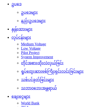
ဥပဒေ
ဥပဒေများ
နည်းဥပဒေများ
နှုန်းထားများ
လုပ်ငန်းများ
Medium Voltage
Low Voltage
Pilot Project
System Improvement
တိုင်အစားထိုးလဲလှယ်ခြင်း
ရှုပ်ထွေးဆားဗစ်ကြိုးရှင်းလင်းခြင်းများ
သစ်ပင်ခုတ်ခြင်းများ
သဘာ၀ဘေးအန္တရာယ်
ချေးငွေများ
World Bank