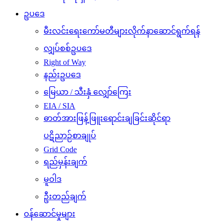
ဥပဒေ
မီးလင်းရေးကော်မတီများလိုက်နာဆောင်ရွက်ရန်
လျှပ်စစ်ဥပဒေ
Right of Way
နည်းဥပဒေ
မြေယာ / သီးနှံ လျှော်ကြေး
EIA / SIA
ဓာတ်အားဖြန့်ဖြူးရောင်းချခြင်းဆိုင်ရာ
ပဋိညာဉ်စာချုပ်
Grid Code
ရည်မှန်းချက်
မူဝါဒ
ဦးတည်ချက်
ဝန်ဆောင်မှုများ