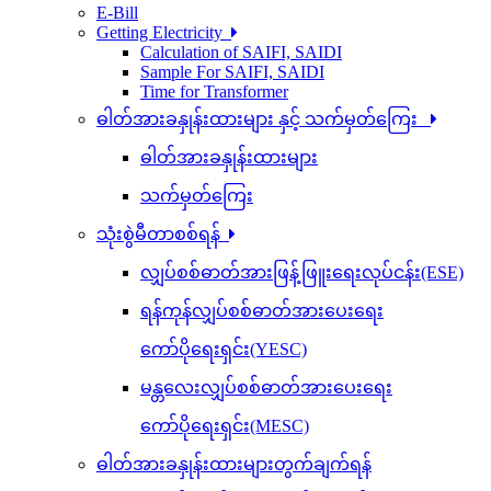
E-Bill
Getting Electricity
Calculation of SAIFI, SAIDI
Sample For SAIFI, SAIDI
Time for Transformer
ဓါတ်အားခနှုန်းထားများ နှင့် သက်မှတ်ကြေး
ဓါတ်အားခနှုန်းထားများ
သက်မှတ်ကြေး
သုံးစွဲမီတာစစ်ရန်
လျှပ်စစ်ဓာတ်အားဖြန့်ဖြူးရေးလုပ်ငန်း(ESE)
ရန်ကုန်လျှပ်စစ်ဓာတ်အားပေးရေး
ကော်ပိုရေးရှင်း(YESC)
မန္တလေးလျှပ်စစ်ဓာတ်အားပေးရေး
ကော်ပိုရေးရှင်း(MESC)
ဓါတ်အားခနှုန်းထားများတွက်ချက်ရန်