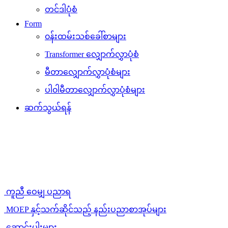
တင်ဒါပုံစံ
Form
၀န်းထမ်းသစ်ခေါ်စာများ
Transformer လျှောက်လွှာပုံစံ
မီတာလျှောက်လွှာပုံစံများ
ပါ၀ါမီတာလျှောက်လွှာပုံစံများ
ဆက်သွယ်ရန်
ကူညီ ဝေမျှ ပညာရ
MOEP နှင့်သက်ဆိုင်သည့် နည်းပညာစာအုပ်များ
ဆောင်းပါးများ