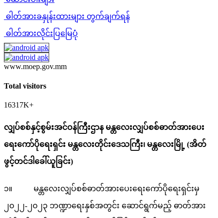
ဓါတ်အားခနှုန်းထားများ တွက်ချက်ရန်
ဓါတ်အားလိုင်းပြမြေပုံ
www.moep.gov.mm
Total visitors
16317K+
လျှပ်စစ်နှင့်စွမ်းအင်ဝန်ကြီးဌာန မန္တလေးလျှပ်စစ်ဓာတ်အားပေး
ရေးကော်ပိုရေးရှင်း မန္တလေးတိုင်းဒေသကြီး၊ မန္တလေးမြို့ (အိတ်
ဖွင့်တင်ဒါခေါ်ယူခြင်း)
၁။ မန္တလေးလျှပ်စစ်ဓာတ်အားပေးရေးကော်ပိုရေးရှင်းမှ
၂၀၂၂-၂၀၂၃ ဘဏ္ဍာရေးနှစ်အတွင်း ဆောင်ရွက်မည့် ဓာတ်အား