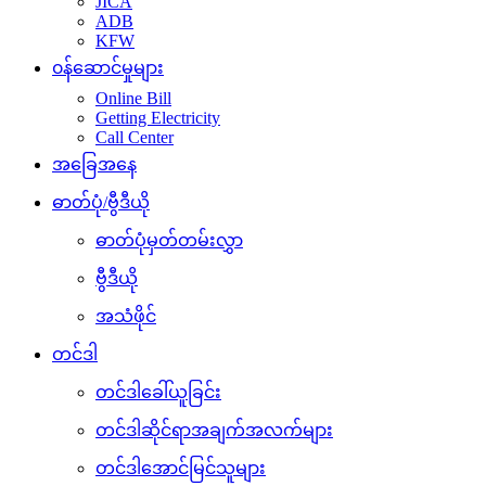
JICA
ADB
KFW
၀န်ဆောင်မှုများ
Online Bill
Getting Electricity
Call Center
အခြေအနေ
ဓာတ်ပုံ/ဗွီဒီယို
ဓာတ်ပုံမှတ်တမ်းလွှာ
ဗွီဒီယို
အသံဖိုင်
တင်ဒါ
တင်ဒါခေါ်ယူခြင်း
တင်ဒါဆိုင်ရာအချက်အလက်များ
တင်ဒါအောင်မြင်သူများ