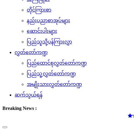
တိုင်ကြားစာ
နည်းပညာစာအုပ်များ
ဆောင်းပါးများ
ပြည်သူသို့ပန်ကြားလွှာ
လွှတ်တော်ကဏ္ဍ
ပြည်ထောင်စုလွှတ်တော်ကဏ္ဍ
ပြည်သူ့လွှတ်တော်ကဏ္ဍ
အမျိုးသားလွှတ်တော်ကဏ္ဍ
ဆက်သွယ်ရန်
Breaking News :
(၆.၈.၂၀၂၆) ရက်
Toggle
navigation