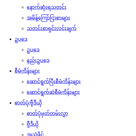
နောက်ဆုံးရသတင်း
အမိန့်ကြော်ငြာစာများ
သတင်းစာရှင်းလင်းချက်
ဥပဒေ
ဥပဒေ
နည်းဥပဒေ
စီမံကိန်းများ
ဆောင်ရွက်ပြီးစီမံကိန်းများ
ဆောင်ရွက်ဆဲစီမံကိန်းများ
ဓာတ်ပုံ/ဗွီဒီယို
ဓာတ်ပုံမှတ်တမ်းလွှာ
ဗွီဒီယို
အသံဖိုင်