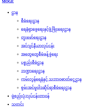
MOGE
ဌာန
စီမံရေးဌာန
ရေနံရှာဖွေရေးနှင့်ဖွံ့ဖြိုးရေးဌာန
တူးဖော်ရေးဌာန
အင်ဂျင်နီယာလုပ်ငန်း
အထွေထွေစီမံခန့်ခွဲရေး
ပစ္စည်းစီမံဌာန
ဘဏ္ဍာရေးဌာန
ကမ်းလွန်ရေနံနှင့် သဘာ၀ဓာတ်ငွေ့ဌာန
စွမ်းအင်မူ၀ါဒဆိုင်ရာစီမံရေးဌာန
ဖွဲ့စည်းပုံ/လုပ်ငန်းတာ၀န်
သတင်း