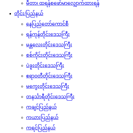
မီတာ၊ ထရန်စဖော်မာလျှောက်ထားရန်
တိုင်း/ပြည်နယ်
နေပြည်တော်ကောင်စီ
ရန်ကုန်တိုင်းဒေသကြီး
မန္တလေးတိုင်းဒေသကြီး
စစ်ကိုင်းတိုင်းဒေသကြီး
ပဲခူးတိုင်းဒေသကြီး
ဧရာ၀တီတိုင်းဒေသကြီး
မကွေးတိုင်းဒေသကြီး
တနင်္သာရီတိုင်းဒေသကြီး
ကချင်ပြည်နယ်
ကယားပြည်နယ်
ကရင်ပြည်နယ်