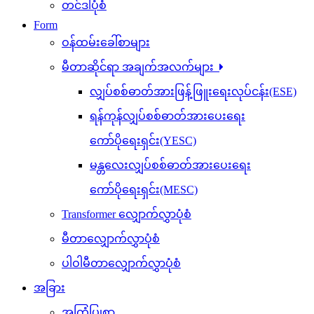
တင်ဒါပုံစံ
Form
ဝန်ထမ်းခေါ်စာများ
မီတာဆိုင်ရာ အချက်အလက်များ
လျှပ်စစ်ဓာတ်အားဖြန့်ဖြူးရေးလုပ်ငန်း(ESE)
ရန်ကုန်လျှပ်စစ်ဓာတ်အားပေးရေး
ကော်ပိုရေးရှင်း(YESC)
မန္တလေးလျှပ်စစ်ဓာတ်အားပေးရေး
ကော်ပိုရေးရှင်း(MESC)
Transformer လျှောက်လွှာပုံစံ
မီတာလျှောက်လွှာပုံစံ
ပါဝါမီတာလျှောက်လွှာပုံစံ
အခြား
အကြံပြုစာ