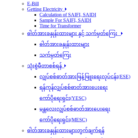
E-Bill
Getting Electricity
Calculation of SAIFI, SAIDI
Sample For SAIFI, SAIDI
Time for Transformer
ဓါတ်အားခနှုန်းထားများ နှင့် သက်မှတ်ကြေး
ဓါတ်အားခနှုန်းထားများ
သက်မှတ်ကြေး
သုံးစွဲမီတာစစ်ရန်
လျှပ်စစ်ဓာတ်အားဖြန့်ဖြူးရေးလုပ်ငန်း(ESE)
ရန်ကုန်လျှပ်စစ်ဓာတ်အားပေးရေး
ကော်ပိုရေးရှင်း(YESC)
မန္တလေးလျှပ်စစ်ဓာတ်အားပေးရေး
ကော်ပိုရေးရှင်း(MESC)
ဓါတ်အားခနှုန်းထားများတွက်ချက်ရန်