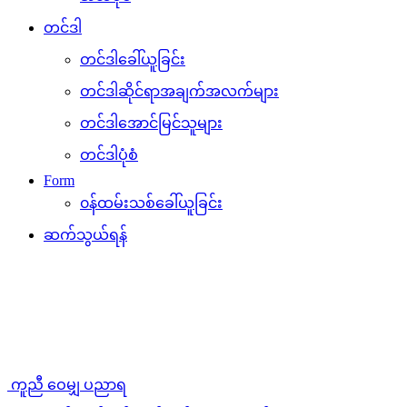
တင်ဒါ
တင်ဒါခေါ်ယူခြင်း
တင်ဒါဆိုင်ရာအချက်အလက်များ
တင်ဒါအောင်မြင်သူများ
တင်ဒါပုံစံ
Form
၀န်ထမ်းသစ်ခေါ်ယူခြင်း
ဆက်သွယ်ရန်
ကူညီ ဝေမျှ ပညာရ