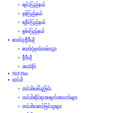
ချင်းပြည်နယ်
မွန်ပြည်နယ်
ရခိုင်ပြည်နယ်
ရှမ်းပြည်နယ်
ဓာတ်ပုံ/ဗွီဒီယို
ဓာတ်ပုံမှတ်တမ်းလွှာ
ဗွီဒီယို
အသံဖိုင်
NEP Plan
တင်ဒါ
တင်ဒါခေါ်ယူခြင်း
တင်ဒါဆိုင်ရာအချက်အလက်များ
တင်ဒါအောင်မြင်သူများ