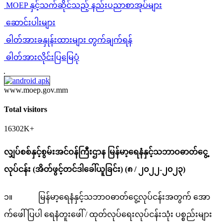
MOEP နှင့်သက်ဆိုင်သည့် နည်းပညာစာအုပ်များ
ဆောင်းပါးများ
ဓါတ်အားခနှုန်းထားများ တွက်ချက်ရန်
ဓါတ်အားလိုင်းပြမြေပုံ
www.moep.gov.mm
Total visitors
16302K+
လျှပ်စစ်နှင့်စွမ်းအင်ဝန်ကြီးဌာန မြန်မာ့ရေနံနှင့်သဘာဝဓာတ်ငွေ့
လုပ်ငန်း (အိတ်ဖွင့်တင်ဒါခေါ်ယူခြင်း) (၈ / ၂၀၂၂-၂၀၂၃)
၁။ မြန်မာ့ရေနံနှင့်သဘာဝဓာတ်ငွေ့လုပ်ငန်းအတွက် အော
က်ဖေါ်ပြပါ ရေနံတူးဖေါ် / ထုတ်လုပ်ရေးလုပ်ငန်းသုံး ပစ္စည်းများ