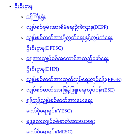
ဦးစီးဌာန
ဝန်ကြီးရုံး
လျှပ်စစ်စွမ်းအားစီမံရေးဦးစီးဌာန(DEPP)
လျှပ်စစ်ဓာတ်အားပို့လွှတ်ရေးနှင့်ကွပ်ကဲရေး
ဦးစီးဌာန(DPTSC)
ရေအားလျှပ်စစ်အကောင်အထည်ဖော်ရေး
ဦးစီးဌာန(DHPI)
လျှပ်စစ်ဓာတ်အားထုတ်လုပ်ရေးလုပ်ငန်း(EPGE)
လျှပ်စစ်ဓာတ်အားဖြန့်ဖြူးရေးလုပ်ငန်း(ESE)
ရန်ကုန်လျှပ်စစ်ဓာတ်အားပေးရေး
ကော်ပိုရေးရှင်း(YESC)
မန္တလေးလျှပ်စစ်ဓာတ်အားပေးရေး
ကော်ပိုရေးရှင်း(MESC)