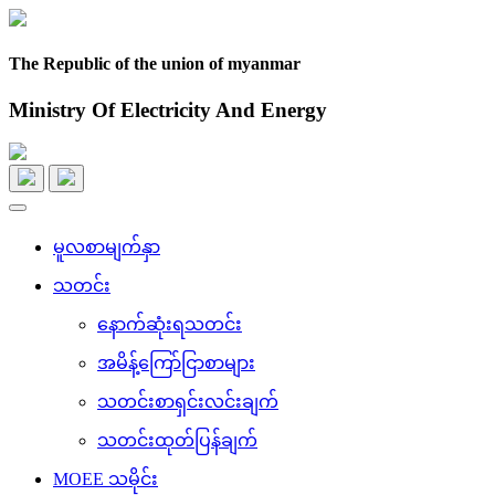
The Republic of the union of myanmar
Ministry Of Electricity And Energy
Toggle
navigation
မူလစာမျက်နှာ
သတင်း
နောက်ဆုံးရသတင်း
အမိန့်ကြော်ငြာစာများ
သတင်းစာရှင်းလင်းချက်
သတင်းထုတ်ပြန်ချက်
MOEE သမိုင်း