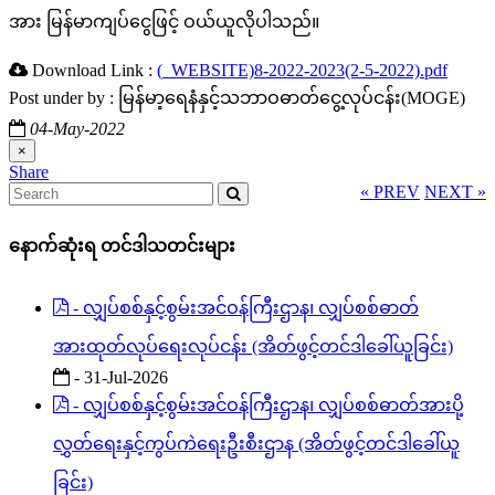
အား မြန်မာကျပ်ငွေဖြင့် ဝယ်ယူလိုပါသည်။
Download Link :
(_WEBSITE)8-2022-2023(2-5-2022).pdf
Post under by : မြန်မာ့ရေနံနှင့်သဘာဝဓာတ်ငွေ့လုပ်ငန်း(MOGE)
04-May-2022
×
Share
« PREV
NEXT »
နောက်ဆုံးရ တင်ဒါသတင်းများ
- လျှပ်စစ်နှင့်စွမ်းအင်ဝန်ကြီးဌာန၊ လျှပ်စစ်ဓာတ်
အားထုတ်လုပ်ရေးလုပ်ငန်း (အိတ်ဖွင့်တင်ဒါခေါ်ယူခြင်း)
- 31-Jul-2026
- လျှပ်စစ်နှင့်စွမ်းအင်ဝန်ကြီးဌာန၊ လျှပ်စစ်ဓာတ်အားပို့
လွှတ်ရေးနှင့်ကွပ်ကဲရေးဦးစီးဌာန (အိတ်ဖွင့်တင်ဒါခေါ်ယူ
ခြင်း)