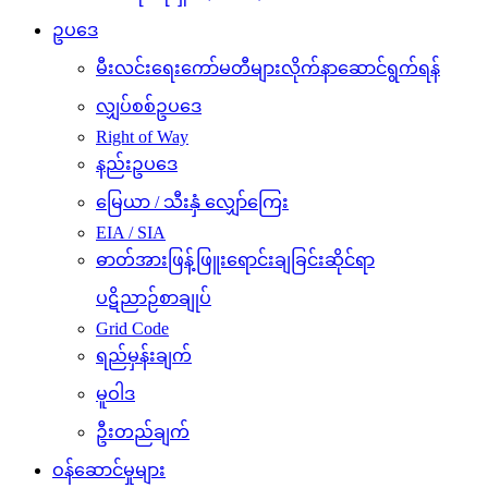
ဥပဒေ
မီးလင်းရေးကော်မတီများလိုက်နာဆောင်ရွက်ရန်
လျှပ်စစ်ဥပဒေ
Right of Way
နည်းဥပဒေ
မြေယာ / သီးနှံ လျှော်ကြေး
EIA / SIA
ဓာတ်အားဖြန့်ဖြူးရောင်းချခြင်းဆိုင်ရာ
ပဋိညာဉ်စာချုပ်
Grid Code
ရည်မှန်းချက်
မူဝါဒ
ဦးတည်ချက်
ဝန်ဆောင်မှုများ