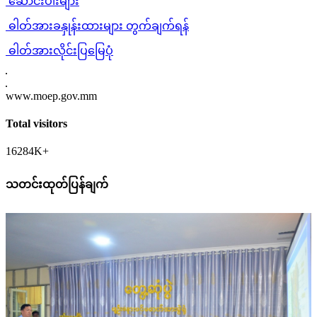
ဆောင်းပါးများ
ဓါတ်အားခနှုန်းထားများ တွက်ချက်ရန်
ဓါတ်အားလိုင်းပြမြေပုံ
www.moep.gov.mm
Total visitors
16284K+
သတင်းထုတ်ပြန်ချက်