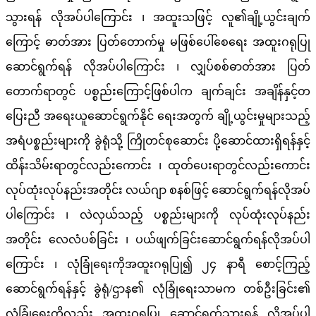
သွားရန် လိုအပ်ပါကြောင်း ၊ အထူးသဖြင့် လူ၏ချို့ယွင်းချက်
ကြောင့် ဓာတ်အား ပြတ်တောက်မှု မဖြစ်ပေါ်စေရေး အထူးဂရုပြု
ဆောင်ရွက်ရန် လိုအပ်ပါကြောင်း ၊ လျှပ်စစ်ဓာတ်အား ပြတ်
တောက်ရာတွင် ပစ္စည်းကြောင့်ဖြစ်ပါက ချက်ချင်း အချိန်နှင့်တ
ပြေးညီ အရေးယူဆောင်ရွက်နိုင် ရေးအတွက် ချို့ယွင်းမှုများသည့်
အရံပစ္စည်းများကို ခွဲရုံသို့ ကြိုတင်စုဆောင်း ပို့ဆောင်ထားရှိရန်နှင့်
ထိန်းသိမ်းရာတွင်လည်းကောင်း ၊ ထုတ်ပေးရာတွင်လည်းကောင်း
လုပ်ထုံးလုပ်နည်းအတိုင်း လယ်ဂျာ စနစ်ဖြင့် ဆောင်ရွက်ရန်လိုအပ်
ပါကြောင်း ၊ လဲလှယ်သည့် ပစ္စည်းများကို လုပ်ထုံးလုပ်နည်း
အတိုင်း လေလံပစ်ခြင်း ၊ ပယ်ဖျက်ခြင်းဆောင်ရွက်ရန်လိုအပ်ပါ
ကြောင်း ၊ လုံခြုံရေးကိုအထူးဂရုပြု၍ ၂၄ နာရီ စောင့်ကြည့်
ဆောင်ရွက်ရန်နှင့် ခွဲရုံ/ဌာန၏ လုံခြုံရေးသာမက တစ်ဦးခြင်း၏