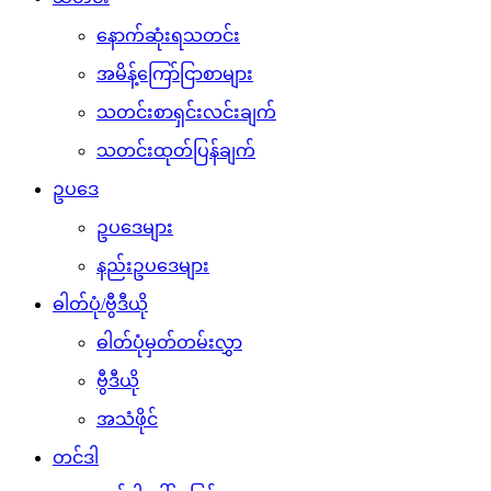
သတင်း
နောက်ဆုံးရသတင်း
အမိန့်ကြော်ငြာစာများ
သတင်းစာရှင်းလင်းချက်
သတင်းထုတ်ပြန်ချက်
ဥပဒေ
ဥပဒေများ
နည်းဥပဒေများ
ဓါတ်ပုံ/ဗွီဒီယို
ဓါတ်ပုံမှတ်တမ်းလွှာ
ဗွီဒီယို
အသံဖိုင်
တင်ဒါ