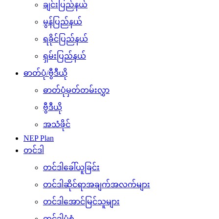
ချင်းပြည်နယ်
မွန်ပြည်နယ်
ရခိုင်ပြည်နယ်
ရှမ်းပြည်နယ်
ဓာတ်ပုံ/ဗွီဒီယို
ဓာတ်ပုံမှတ်တမ်းလွှာ
ဗွီဒီယို
အသံဖိုင်
NEP Plan
တင်ဒါ
တင်ဒါခေါ်ယူခြင်း
တင်ဒါဆိုင်ရာအချက်အလက်များ
တင်ဒါအောင်မြင်သူများ