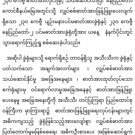
၂၃၀ ကေဗွီ ဓာတ်အားလိုင်းဖြင့် သယ်ဆောင်လာပြီး နေပြည်တော်
ကောင်စီနယ်မြေအတွင်းသို့ လျှပ်စစ်ဓာတ်အားဖြန့်ဖြူးပေးလျက်
ရှိသော ၂၃၀ ကေဗွီ ပျဉ်းမနားပင်မဓာတ်အားခွဲရုံနှင့် ၂၃၀ ကေဗွီ
နေပြည်တော်-၂ ပင်မဓာတ်အားခွဲရုံတို့အား ယနေ့ နံနက်ပိုင်းတွင်
သွားရောက်ကြည့်ရှု စစ်ဆေးခဲ့ပါသည်။
အဆိုပါ ခွဲရုံများသို့ ရောက်ရှိစဉ် တာဝန်ရှိသူ အသီးသီးက ခွဲရုံနှင့်
ပတ်သက်သော အချက်အလက်များ ၊ လျှပ်စစ်ဓာတ်အား
သယ်ဆောင်နိုင်မှု အခြေအနေများ ၊ ဓာတ်အားထုတ်လုပ်သော
စက်ရုံများမှ ဝင်ရောက်လာမှုအခြေအနေနှင့် ဓာတ်အားဖြန့်ဖြူး
ပေးနေမှု အခြေအနေတို့ကို အသီးသီး တင်ပြကြရာ ပြည်ထောင်စု
ဝန်ကြီးက မှာကြားရာ၌ ဓာတ်အားဖြန့်ဖြူးရေးလုပ်ငန်းများတွင်
အဓိကကျသည့် ခွဲရုံဖြစ်သည့်အားလျော်စွာ လျှပ်စစ်ဓာတ်အား
ပြတ်တောက်မှုမဖြစ်စေရေး အဓိကဦးစားပေး အဖြစ်ဆောင်ရွက်