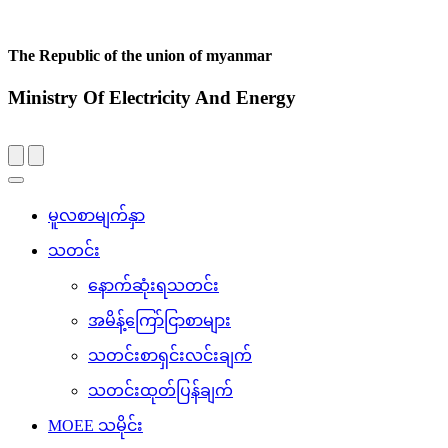
The Republic of the union of myanmar
Ministry Of Electricity And Energy
Toggle
navigation
မူလစာမျက်နှာ
သတင်း
နောက်ဆုံးရသတင်း
အမိန့်ကြော်ငြာစာများ
သတင်းစာရှင်းလင်းချက်
သတင်းထုတ်ပြန်ချက်
MOEE သမိုင်း