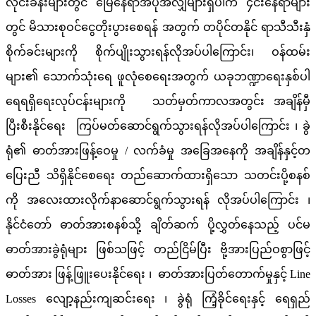
လိုင်းခန်းများတွင် မြေနေရာအပိုအလျှံများရှိပါက ၄င်းနေရာများ
တွင် မိသားစုဝင်ငွေတိုးပွားစေရန် အတွက် တပိုင်တနိုင် ရာသီသီးနှံ
စိုက်ခင်းများကို စိုက်ပျိုးသွားရန်လိုအပ်ပါကြောင်း၊ ဝန်ထမ်း
များ၏ သောက်သုံးရေ ဖူလုံစေရေးအတွက် ယခုဘဏ္ဍာရေးနှစ်ပါ
ရေရရှိရေးလုပ်ငန်းများကို သတ်မှတ်ကာလအတွင်း အချိန်မှီ
ပြီးစီးနိုင်ရေး ကြပ်မတ်ဆောင်ရွက်သွားရန်လိုအပ်ပါကြောင်း ၊ ခွဲ
ရုံ၏ ဓာတ်အားဖြန့်ဝေမှု / လက်ခံမှု အခြေအနေကို အချိန်နှင့်တ
ပြေးညီ သိရှိနိုင်စေရေး တည်ဆောက်ထားရှိသော သတင်းပို့စနစ်
ကို အလေးထားလိုက်နာဆောင်ရွက်သွားရန် လိုအပ်ပါကြောင်း ၊
နိုင်ငံတော် ဓာတ်အားစနစ်သို့ ချိတ်ဆက် ပို့လွှတ်နေသည့် ပင်မ
ဓာတ်အားခွဲရုံများ ဖြစ်သဖြင့် တည်ငြိမ်ပြီး ဗို့အားပြည်ဝစွာဖြင့်
ဓာတ်အား ဖြန့်ဖြူးပေးနိုင်ရေး ၊ ဓာတ်အားပြတ်တောက်မှုနှင့် Line
Losses လျော့နည်းကျဆင်းရေး ၊ ခွဲရုံ ကြံ့ခိုင်ရေးနှင့် ရေရှည်