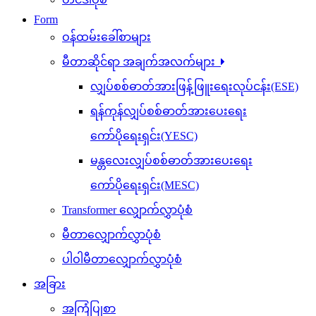
တင်ဒါပုံစံ
Form
ဝန်ထမ်းခေါ်စာများ
မီတာဆိုင်ရာ အချက်အလက်များ
လျှပ်စစ်ဓာတ်အားဖြန့်ဖြူးရေးလုပ်ငန်း(ESE)
ရန်ကုန်လျှပ်စစ်ဓာတ်အားပေးရေး
ကော်ပိုရေးရှင်း(YESC)
မန္တလေးလျှပ်စစ်ဓာတ်အားပေးရေး
ကော်ပိုရေးရှင်း(MESC)
Transformer လျှောက်လွှာပုံစံ
မီတာလျှောက်လွှာပုံစံ
ပါဝါမီတာလျှောက်လွှာပုံစံ
အခြား
အကြံပြုစာ