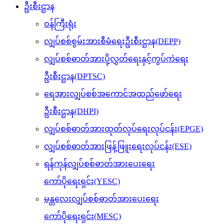
ဦးစီးဌာန
ဝန်ကြီးရုံး
လျှပ်စစ်စွမ်းအားစီမံရေးဦးစီးဌာန(DEPP)
လျှပ်စစ်ဓာတ်အားပို့လွှတ်ရေးနှင့်ကွပ်ကဲရေး
ဦးစီးဌာန(DPTSC)
ရေအားလျှပ်စစ်အကောင်အထည်ဖော်ရေး
ဦးစီးဌာန(DHPI)
လျှပ်စစ်ဓာတ်အားထုတ်လုပ်ရေးလုပ်ငန်း(EPGE)
လျှပ်စစ်ဓာတ်အားဖြန့်ဖြူးရေးလုပ်ငန်း(ESE)
ရန်ကုန်လျှပ်စစ်ဓာတ်အားပေးရေး
ကော်ပိုရေးရှင်း(YESC)
မန္တလေးလျှပ်စစ်ဓာတ်အားပေးရေး
ကော်ပိုရေးရှင်း(MESC)