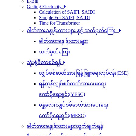
E-Bill
Getting Electricity
Calculation of SAIFI, SAIDI
Sample For SAIFI, SAIDI
Time for Transformer
ဓါတ်အားခနှုန်းထားများ နှင့် သက်မှတ်ကြေး
ဓါတ်အားခနှုန်းထားများ
သက်မှတ်ကြေး
သုံးစွဲမီတာစစ်ရန်
လျှပ်စစ်ဓာတ်အားဖြန့်ဖြူးရေးလုပ်ငန်း(ESE)
ရန်ကုန်လျှပ်စစ်ဓာတ်အားပေးရေး
ကော်ပိုရေးရှင်း(YESC)
မန္တလေးလျှပ်စစ်ဓာတ်အားပေးရေး
ကော်ပိုရေးရှင်း(MESC)
ဓါတ်အားခနှုန်းထားများတွက်ချက်ရန်