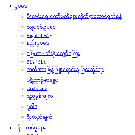
ဥပဒေ
မီးလင်းရေးကော်မတီများလိုက်နာဆောင်ရွက်ရန်
လျှပ်စစ်ဥပဒေ
Right of Way
နည်းဥပဒေ
မြေယာ / သီးနှံ လျှော်ကြေး
EIA / SIA
ဓာတ်အားဖြန့်ဖြူးရောင်းချခြင်းဆိုင်ရာ
ပဋိညာဉ်စာချုပ်
Grid Code
ရည်မှန်းချက်
မူဝါဒ
ဦးတည်ချက်
ဝန်ဆောင်မှုများ