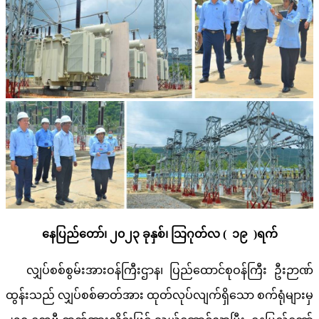
နေပြည်တော်၊
၂၀၂၃
ခုနှစ်၊ သြဂုတ်လ
(
၁၉
)
ရက်
လျှပ်စစ်စွမ်းအားဝန်ကြီးဌာန၊ ပြည်ထောင်စုဝန်ကြီး ဦးဉာဏ်
ထွန်းသည် လျှပ်စစ်ဓာတ်အား ထုတ်လုပ်လျက်ရှိသော စက်ရုံများမှ