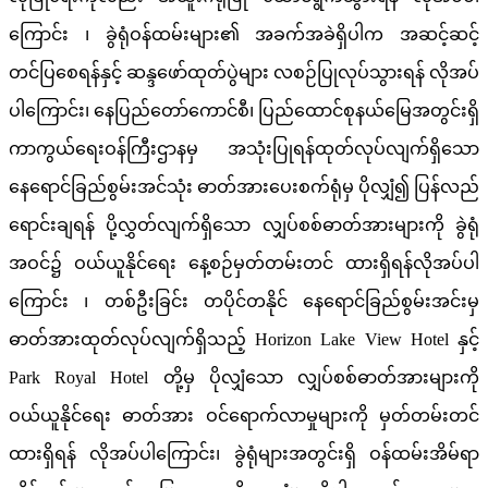
လုံခြုံရေးကိုလည်း အထူးဂရုပြု ဆောင်ရွက်သွားရန် လိုအပ်ပါ
ကြောင်း ၊ ခွဲရုံဝန်ထမ်းများ၏ အခက်အခဲရှိပါက အဆင့်ဆင့်
တင်ပြစေရန်နှင့် ဆန္ဒဖော်ထုတ်ပွဲများ လစဉ်ပြုလုပ်သွားရန် လိုအပ်
ပါကြောင်း၊ နေပြည်တော်ကောင်စီ၊ ပြည်ထောင်စုနယ်မြေအတွင်းရှိ
ကာကွယ်ရေးဝန်ကြီးဌာနမှ အသုံးပြုရန်ထုတ်လုပ်လျက်ရှိသော
နေရောင်ခြည်စွမ်းအင်သုံး ဓာတ်အားပေးစက်ရုံမှ ပိုလျှံ၍ ပြန်လည်
ရောင်းချရန် ပို့လွှတ်လျက်ရှိသော လျှပ်စစ်ဓာတ်အားများကို ခွဲရုံ
အဝင်၌ ဝယ်ယူနိုင်ရေး နေ့စဉ်မှတ်တမ်းတင် ထားရှိရန်လိုအပ်ပါ
ကြောင်း ၊ တစ်ဦးခြင်း တပိုင်တနိုင် နေရောင်ခြည်စွမ်းအင်းမှ
ဓာတ်အားထုတ်လုပ်လျက်ရှိသည့် Horizon Lake View Hotel နှင့်
Park Royal Hotel တို့မှ ပိုလျှံသော လျှပ်စစ်ဓာတ်အားများကို
ဝယ်ယူနိုင်ရေး ဓာတ်အား ဝင်ရောက်လာမှုများကို မှတ်တမ်းတင်
ထားရှိရန် လိုအပ်ပါကြောင်း၊ ခွဲရုံများအတွင်းရှိ ဝန်ထမ်းအိမ်ရာ