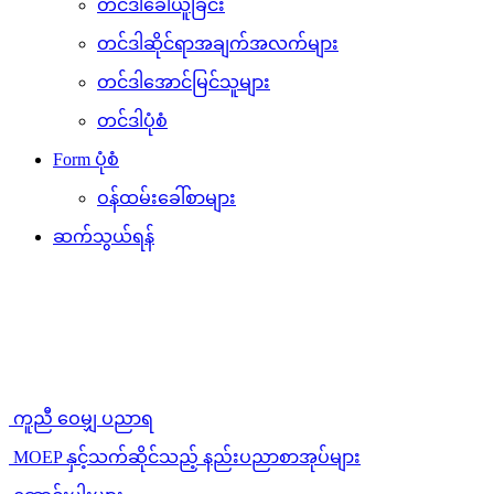
တင်ဒါခေါ်ယူခြင်း
တင်ဒါဆိုင်ရာအချက်အလက်များ
တင်ဒါအောင်မြင်သူများ
တင်ဒါပုံစံ
Form ပုံစံ
ဝန်ထမ်းခေါ်စာများ
ဆက်သွယ်ရန်
ကူညီ ဝေမျှ ပညာရ
MOEP နှင့်သက်ဆိုင်သည့် နည်းပညာစာအုပ်များ