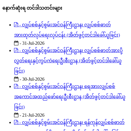
နောက်ဆုံးရ တင်ဒါသတင်းများ
- လျှပ်စစ်နှင့်စွမ်းအင်ဝန်ကြီးဌာန၊ လျှပ်စစ်ဓာတ်
အားထုတ်လုပ်ရေးလုပ်ငန်း (အိတ်ဖွင့်တင်ဒါခေါ်ယူခြင်း)
- 31-Jul-2026
- လျှပ်စစ်နှင့်စွမ်းအင်ဝန်ကြီးဌာန၊ လျှပ်စစ်ဓာတ်အားပို့
လွှတ်ရေးနှင့်ကွပ်ကဲရေးဦးစီးဌာန (အိတ်ဖွင့်တင်ဒါခေါ်ယူ
ခြင်း)
- 30-Jul-2026
- လျှပ်စစ်နှင့်စွမ်းအင်ဝန်ကြီးဌာန၊ ရေအားလျှပ်စစ်
အကောင်အထည်ဖော်ရေးဦးစီးဌာန (အိတ်ဖွင့်တင်ဒါခေါ်ယူ
ခြင်း)
- 21-Jul-2026
- လျှပ်စစ်နှင့်စွမ်းအင်ဝန်ကြီးဌာန၊ ရန်ကုန်လျှပ်စစ်ဓာတ်