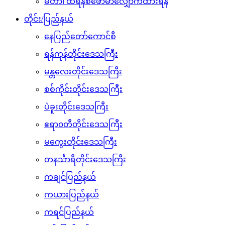
မီတာ၊ ထရန်စဖော်မာလျှောက်ထားရန်
တိုင်း/ပြည်နယ်
နေပြည်တော်ကောင်စီ
ရန်ကုန်တိုင်းဒေသကြီး
မန္တလေးတိုင်းဒေသကြီး
စစ်ကိုင်းတိုင်းဒေသကြီး
ပဲခူးတိုင်းဒေသကြီး
ဧရာ၀တီတိုင်းဒေသကြီး
မကွေးတိုင်းဒေသကြီး
တနင်္သာရီတိုင်းဒေသကြီး
ကချင်ပြည်နယ်
ကယားပြည်နယ်
ကရင်ပြည်နယ်