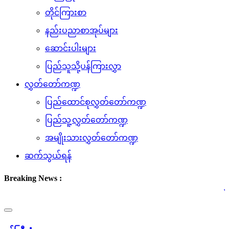
တိုင်ကြားစာ
နည်းပညာစာအုပ်များ
ဆောင်းပါးများ
ပြည်သူသို့ပန်ကြားလွှာ
လွှတ်တော်ကဏ္ဍ
ပြည်ထောင်စုလွှတ်တော်ကဏ္ဍ
ပြည်သူ့လွှတ်တော်ကဏ္ဍ
အမျိုးသားလွှတ်တော်ကဏ္ဍ
ဆက်သွယ်ရန်
Breaking News :
(၅.၈.၂၀၂၆) ရက်နေ့ လျှ
Toggle
navigation