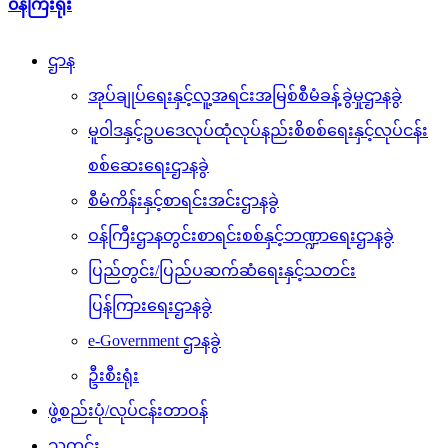
၀န်ကြီးရုံး
ဌာန
အုပ်ချုပ်ရေးနှင့်လူ့အရင်းအမြစ်စီမံခန့်ခွဲမှုဌာနခွဲ
မူ၀ါဒနှင့်ဥပဒေလုပ်ထုံလုပ်နည်းစိစစ်ရေးနှင့်လုပ်ငန်း
စစ်ဆေးရေးဌာနခွဲ
စီမံကိန်းနှင့်စာရင်းအင်းဌာနခွဲ
ဝန်ကြီးဌာနတွင်းစာရင်းစစ်နှင့်ဘဏ္ဍာရေးဌာနခွဲ
ပြည်တွင်း/ပြည်ပဆက်ဆံရေးနှင့်သတင်း
ပြန်ကြားရေးဌာနခွဲ
e-Government ဌာနခွဲ
ဦးစီးရုံး
ဖွဲ့စည်းပုံ/လုပ်ငန်းတာဝန်