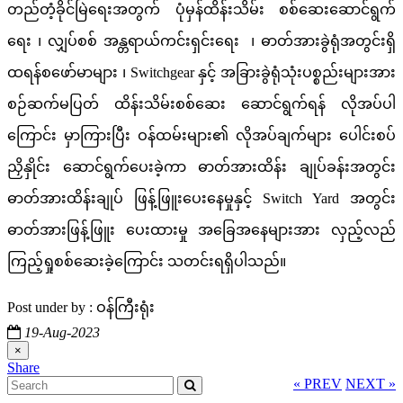
တည်တံ့ခိုင်မြဲရေးအတွက် ပုံမှန်ထိန်းသိမ်း စစ်ဆေးဆောင်ရွက်
ရေး ၊ လျှပ်စစ် အန္တရာယ်ကင်းရှင်းရေး ၊ ဓာတ်အားခွဲရုံအတွင်းရှိ
ထရန်စဖော်မာများ ၊ Switchgear နှင့် အခြားခွဲရုံသုံးပစ္စည်းများအား
စဉ်ဆက်မပြတ် ထိန်းသိမ်းစစ်ဆေး ဆောင်ရွက်ရန် လိုအပ်ပါ
ကြောင်း မှာကြားပြီး ဝန်ထမ်းများ၏ လိုအပ်ချက်များ ပေါင်းစပ်
ညှိနှိုင်း ဆောင်ရွက်ပေးခဲ့ကာ ဓာတ်အားထိန်း ချုပ်ခန်းအတွင်း
ဓာတ်အားထိန်းချုပ် ဖြန့်ဖြူးပေးနေမှုနှင့် Switch Yard အတွင်း
ဓာတ်အားဖြန့်ဖြူး ပေးထားမှု အခြေအနေများအား လှည့်လည်
ကြည့်ရှုစစ်ဆေးခဲ့ကြောင်း သတင်းရရှိပါသည်။
Post under by : ဝန်ကြီးရုံး
19-Aug-2023
×
« PREV
NEXT »