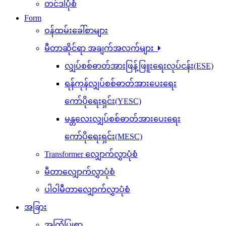
တင်ဒါပုံစံ
Form
ဝန်ထမ်းခေါ်စာများ
မီတာဆိုင်ရာ အချက်အလက်များ
လျှပ်စစ်ဓာတ်အားဖြန့်ဖြူးရေးလုပ်ငန်း(ESE)
ရန်ကုန်လျှပ်စစ်ဓာတ်အားပေးရေး
ကော်ပိုရေးရှင်း(YESC)
မန္တလေးလျှပ်စစ်ဓာတ်အားပေးရေး
ကော်ပိုရေးရှင်း(MESC)
Transformer လျှောက်လွှာပုံစံ
မီတာလျှောက်လွှာပုံစံ
ပါဝါမီတာလျှောက်လွှာပုံစံ
အခြား
အကြံပြုစာ