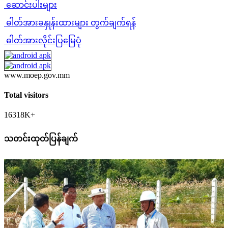
ဆောင်းပါးများ
ဓါတ်အားခနှုန်းထားများ တွက်ချက်ရန်
ဓါတ်အားလိုင်းပြမြေပုံ
www.moep.gov.mm
Total visitors
16318K+
သတင်းထုတ်ပြန်ချက်