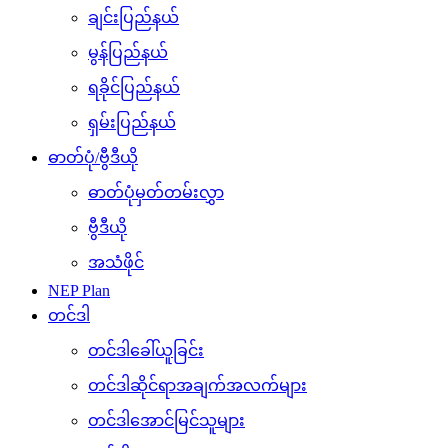
ချင်းပြည်နယ်
မွန်ပြည်နယ်
ရခိုင်ပြည်နယ်
ရှမ်းပြည်နယ်
ဓာတ်ပုံ/ဗွီဒီယို
ဓာတ်ပုံမှတ်တမ်းလွှာ
ဗွီဒီယို
အသံဖိုင်
NEP Plan
တင်ဒါ
တင်ဒါခေါ်ယူခြင်း
တင်ဒါဆိုင်ရာအချက်အလက်များ
တင်ဒါအောင်မြင်သူများ