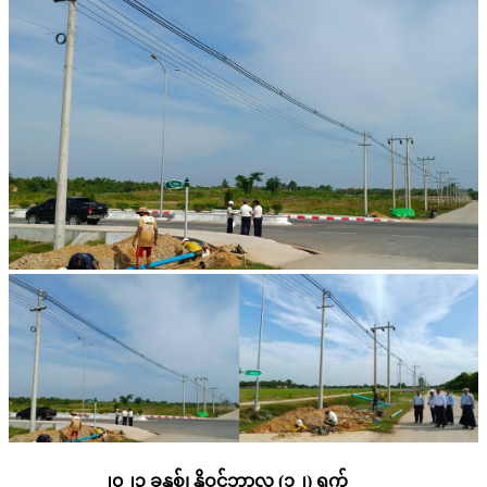
၂၀၂၃ ခုနှစ်၊ နိုဝင်ဘာလ (၁၂) ရက်