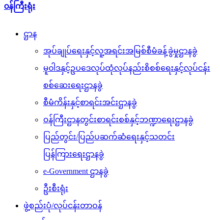
၀န်ကြီးရုံး
ဌာန
အုပ်ချုပ်ရေးနှင့်လူ့အရင်းအမြစ်စီမံခန့်ခွဲမှုဌာနခွဲ
မူ၀ါဒနှင့်ဥပဒေလုပ်ထုံလုပ်နည်းစိစစ်ရေးနှင့်လုပ်ငန်း
စစ်ဆေးရေးဌာနခွဲ
စီမံကိန်းနှင့်စာရင်းအင်းဌာနခွဲ
ဝန်ကြီးဌာနတွင်းစာရင်းစစ်နှင့်ဘဏ္ဍာရေးဌာနခွဲ
ပြည်တွင်း/ပြည်ပဆက်ဆံရေးနှင့်သတင်း
ပြန်ကြားရေးဌာနခွဲ
e-Government ဌာနခွဲ
ဦးစီးရုံး
ဖွဲ့စည်းပုံ/လုပ်ငန်းတာဝန်