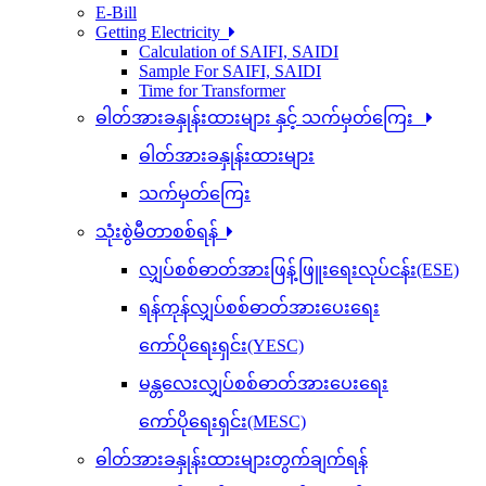
E-Bill
Getting Electricity
Calculation of SAIFI, SAIDI
Sample For SAIFI, SAIDI
Time for Transformer
ဓါတ်အားခနှုန်းထားများ နှင့် သက်မှတ်ကြေး
ဓါတ်အားခနှုန်းထားများ
သက်မှတ်ကြေး
သုံးစွဲမီတာစစ်ရန်
လျှပ်စစ်ဓာတ်အားဖြန့်ဖြူးရေးလုပ်ငန်း(ESE)
ရန်ကုန်လျှပ်စစ်ဓာတ်အားပေးရေး
ကော်ပိုရေးရှင်း(YESC)
မန္တလေးလျှပ်စစ်ဓာတ်အားပေးရေး
ကော်ပိုရေးရှင်း(MESC)
ဓါတ်အားခနှုန်းထားများတွက်ချက်ရန်