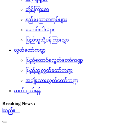
တိုင်ကြားစာ
နည်းပညာစာအုပ်များ
ဆောင်းပါးများ
ပြည်သူသို့ပန်ကြားလွှာ
လွှတ်တော်ကဏ္ဍ
ပြည်ထောင်စုလွှတ်တော်ကဏ္ဍ
ပြည်သူ့လွှတ်တော်ကဏ္ဍ
အမျိုးသားလွှတ်တော်ကဏ္ဍ
ဆက်သွယ်ရန်
Breaking News :
(၈.၈.၂၀၂၆)
Toggle
navigation