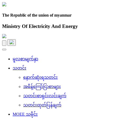
The Republic of the union of myanmar
Ministry Of Electricity And Energy
Toggle
navigation
မူလစာမျက်နှာ
သတင်း
နောက်ဆုံးရသတင်း
အမိန့်ကြော်ငြာစာများ
သတင်းစာရှင်းလင်းချက်
သတင်းထုတ်ပြန်ချက်
MOEE သမိုင်း