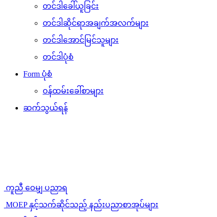
တင်ဒါခေါ်ယူခြင်း
တင်ဒါဆိုင်ရာအချက်အလက်များ
တင်ဒါအောင်မြင်သူများ
တင်ဒါပုံစံ
Form ပုံစံ
ဝန်ထမ်းခေါ်စာများ
ဆက်သွယ်ရန်
ကူညီ ဝေမျှ ပညာရ
MOEP နှင့်သက်ဆိုင်သည့် နည်းပညာစာအုပ်များ