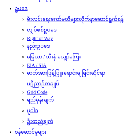
ဥပဒေ
မီးလင်းရေးကော်မတီများလိုက်နာဆောင်ရွက်ရန်
လျှပ်စစ်ဥပဒေ
Right of Way
နည်းဥပဒေ
မြေယာ / သီးနှံ လျှော်ကြေး
EIA / SIA
ဓာတ်အားဖြန့်ဖြူးရောင်းချခြင်းဆိုင်ရာ
ပဋိညာဉ်စာချုပ်
Grid Code
ရည်မှန်းချက်
မူဝါဒ
ဦးတည်ချက်
ဝန်ဆောင်မှုများ