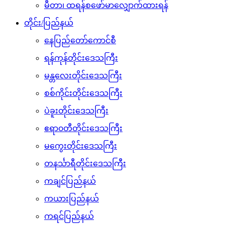
မီတာ၊ ထရန်စဖော်မာလျှောက်ထားရန်
တိုင်း/ပြည်နယ်
နေပြည်တော်ကောင်စီ
ရန်ကုန်တိုင်းဒေသကြီး
မန္တလေးတိုင်းဒေသကြီး
စစ်ကိုင်းတိုင်းဒေသကြီး
ပဲခူးတိုင်းဒေသကြီး
ဧရာ၀တီတိုင်းဒေသကြီး
မကွေးတိုင်းဒေသကြီး
တနင်္သာရီတိုင်းဒေသကြီး
ကချင်ပြည်နယ်
ကယားပြည်နယ်
ကရင်ပြည်နယ်