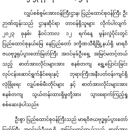
လျှပ်စစ်စွမ်းအားဝန်ကြီးဌာန၊ ပြည်ထောင်စုဝန်ကြီး ဦး
ဉာဏ်ထွန်းသည် ဌာနဆိုင်ရာ တာဝန်ရှိသူများ လိုက်ပါလျက်
၂၀၂၃ ခုနှစ်၊ နိုဝင်ဘာလ ၁၂ ရက်နေ့ မွန်းလွဲပိုင်းတွင်
ပြည်ထောင်စုနယ်မြေ နေပြည်တော် ဒက္ခိဏသီရိမြို့နယ်ရှိ မာရဝိ
ဇယဗုဒ္ဓရုပ်ပွားတော်မြတ်ကြီး အဝင်မုခ်ဦးရှေ့ အမြင်မတင့်တယ်
သည့် ဓာတ်အားလိုင်းများအား စနစ်တကျ ရွှေ့ပြောင်းခြင်း
လုပ်ငန်းဆောင်ရွက်နိုင်ရေးနှင့် ဘုရားကြီးအနီးပတ်ဝန်းကျင်ရှိ
လုံခြုံရေး လျှပ်စစ်မီးတိုင်များ နှင့် ဓာတ်အားလိုင်းများအား
စနစ်တကျ သွယ်တန်းထားရှိမှုတို့အား သွားရောက်ကြည့်ရှု
စစ်ဆေးခဲ့ပါသည်။
ဦးစွာ ပြည်ထောင်စုဝန်ကြီးသည် မာရဝိဇယဗုဒ္ဓရုပ်ပွားတော်
မြတ်ကြီး အဝင်မုခ်ဦးရှေ့ရှိ အမြင်မတင့်တယ်သည့် ဓာတ်အား