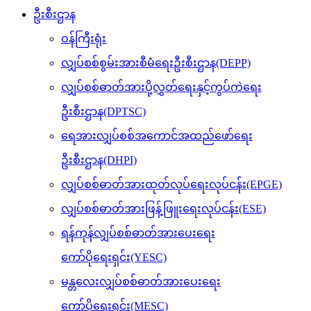
ဦးစီးဌာန
ဝန်ကြီးရုံး
လျှပ်စစ်စွမ်းအားစီမံရေးဦးစီးဌာန(DEPP)
လျှပ်စစ်ဓာတ်အားပို့လွှတ်ရေးနှင့်ကွပ်ကဲရေး
ဦးစီးဌာန(DPTSC)
ရေအားလျှပ်စစ်အကောင်အထည်ဖော်ရေး
ဦးစီးဌာန(DHPI)
လျှပ်စစ်ဓာတ်အားထုတ်လုပ်ရေးလုပ်ငန်း(EPGE)
လျှပ်စစ်ဓာတ်အားဖြန့်ဖြူးရေးလုပ်ငန်း(ESE)
ရန်ကုန်လျှပ်စစ်ဓာတ်အားပေးရေး
ကော်ပိုရေးရှင်း(YESC)
မန္တလေးလျှပ်စစ်ဓာတ်အားပေးရေး
ကော်ပိုရေးရှင်း(MESC)