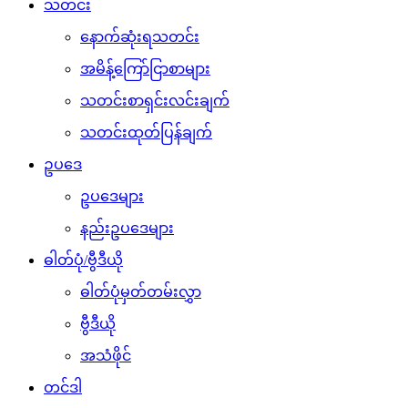
သတင်း
နောက်ဆုံးရသတင်း
အမိန့်ကြော်ငြာစာများ
သတင်းစာရှင်းလင်းချက်
သတင်းထုတ်ပြန်ချက်
ဥပဒေ
ဥပဒေများ
နည်းဥပဒေများ
ဓါတ်ပုံ/ဗွီဒီယို
ဓါတ်ပုံမှတ်တမ်းလွှာ
ဗွီဒီယို
အသံဖိုင်
တင်ဒါ