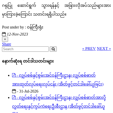
ဂရုပြု ဆောင်ရွက် သွားရန်နှင့် အခြားလိုအပ်သည်များအား
မှာကြားခဲ့ကြောင်း သတင်းရရှိပါသည်။
Post under by : ဝန်ကြီးရုံး
12-Nov-2023
×
Share
« PREV
NEXT »
နောက်ဆုံးရ တင်ဒါသတင်းများ
- လျှပ်စစ်နှင့်စွမ်းအင်ဝန်ကြီးဌာန၊ လျှပ်စစ်ဓာတ်
အားထုတ်လုပ်ရေးလုပ်ငန်း (အိတ်ဖွင့်တင်ဒါခေါ်ယူခြင်း)
- 31-Jul-2026
- လျှပ်စစ်နှင့်စွမ်းအင်ဝန်ကြီးဌာန၊ လျှပ်စစ်ဓာတ်အားပို့
လွှတ်ရေးနှင့်ကွပ်ကဲရေးဦးစီးဌာန (အိတ်ဖွင့်တင်ဒါခေါ်ယူ