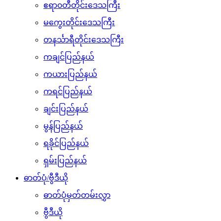
ဧရာ၀တီတိုင်းဒေသကြီး
မကွေးတိုင်းဒေသကြီး
တနင်္သာရီတိုင်းဒေသကြီး
ကချင်ပြည်နယ်
ကယားပြည်နယ်
ကရင်ပြည်နယ်
ချင်းပြည်နယ်
မွန်ပြည်နယ်
ရခိုင်ပြည်နယ်
ရှမ်းပြည်နယ်
ဓာတ်ပုံ/ဗွီဒီယို
ဓာတ်ပုံမှတ်တမ်းလွှာ
ဗွီဒီယို