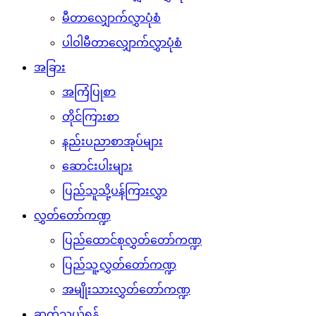
မီတာလျှောက်လွှာပုံစံ
ပါဝါမီတာလျှောက်လွှာပုံစံ
အခြား
အကြံပြုစာ
တိုင်ကြားစာ
နည်းပညာစာအုပ်များ
ဆောင်းပါးများ
ပြည်သူသို့ပန်ကြားလွှာ
လွှတ်တော်ကဏ္ဍ
ပြည်ထောင်စုလွှတ်တော်ကဏ္ဍ
ပြည်သူ့လွှတ်တော်ကဏ္ဍ
အမျိုးသားလွှတ်တော်ကဏ္ဍ
ဆက်သွယ်ရန်