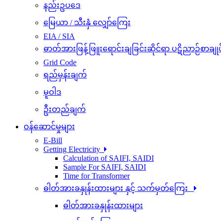
နည်းဥပဒေ
မြေယာ / သီးနှံ လျှော်ကြေး
EIA / SIA
ဓာတ်အားဖြန့်ဖြူးရောင်းချခြင်းဆိုင်ရာ ပဋိညာဉ်စာချုပ
Grid Code
ရည်မှန်းချက်
မူဝါဒ
ဦးတည်ချက်
ဝန်ဆောင်မှုများ
E-Bill
Getting Electricity
Calculation of SAIFI, SAIDI
Sample For SAIFI, SAIDI
Time for Transformer
ဓါတ်အားခနှုန်းထားများ နှင့် သက်မှတ်ကြေး
ဓါတ်အားခနှုန်းထားများ