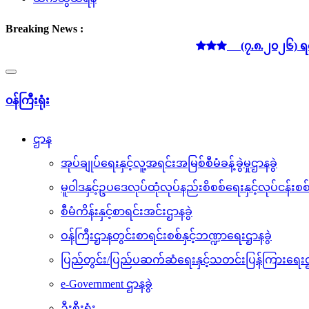
Breaking News :
(၇.၈.၂၀၂၆) ရက်နေ့ 
Toggle
navigation
၀န်ကြီးရုံး
ဌာန
အုပ်ချုပ်ရေးနှင့်လူ့အရင်းအမြစ်စီမံခန့်ခွဲမှုဌာနခွဲ
မူ၀ါဒနှင့်ဥပဒေလုပ်ထုံလုပ်နည်းစိစစ်ရေးနှင့်လုပ်ငန်း
စီမံကိန်းနှင့်စာရင်းအင်းဌာနခွဲ
ဝန်ကြီးဌာနတွင်းစာရင်းစစ်နှင့်ဘဏ္ဍာရေးဌာနခွဲ
ပြည်တွင်း/ပြည်ပဆက်ဆံရေးနှင့်သတင်းပြန်ကြားရေးဌ
e-Government ဌာနခွဲ
ဦးစီးရုံး