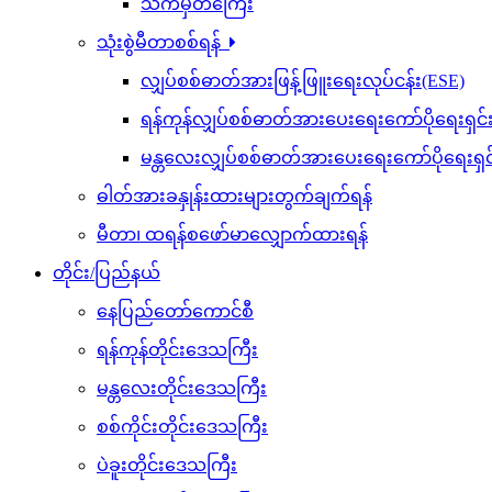
သက်မှတ်ကြေး
သုံးစွဲမီတာစစ်ရန်
လျှပ်စစ်ဓာတ်အားဖြန့်ဖြူးရေးလုပ်ငန်း(ESE)
ရန်ကုန်လျှပ်စစ်ဓာတ်အားပေးရေးကော်ပိုရေးရှင
မန္တလေးလျှပ်စစ်ဓာတ်အားပေးရေးကော်ပိုရေးရှ
ဓါတ်အားခနှုန်းထားများတွက်ချက်ရန်
မီတာ၊ ထရန်စဖော်မာလျှောက်ထားရန်
တိုင်း/ပြည်နယ်
နေပြည်တော်ကောင်စီ
ရန်ကုန်တိုင်းဒေသကြီး
မန္တလေးတိုင်းဒေသကြီး
စစ်ကိုင်းတိုင်းဒေသကြီး
ပဲခူးတိုင်းဒေသကြီး