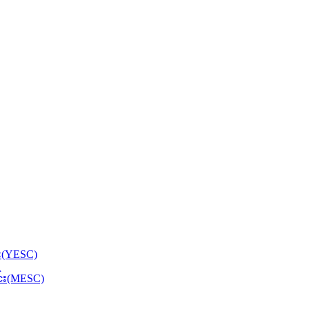
်း(YESC)
င်း(MESC)