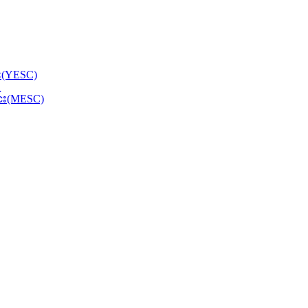
်း(YESC)
င်း(MESC)