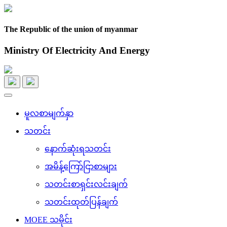
The Republic of the union of myanmar
Ministry Of Electricity And Energy
Toggle
navigation
မူလစာမျက်နှာ
သတင်း
နောက်ဆုံးရသတင်း
အမိန့်ကြော်ငြာစာများ
သတင်းစာရှင်းလင်းချက်
သတင်းထုတ်ပြန်ချက်
MOEE သမိုင်း