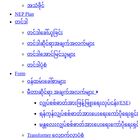
အသံဖိုင်
NEP Plan
တင်ဒါ
တင်ဒါခေါ်ယူခြင်း
တင်ဒါဆိုင်ရာအချက်အလက်များ
တင်ဒါအောင်မြင်သူများ
တင်ဒါပုံစံ
Form
ဝန်ထမ်းခေါ်စာများ
မီတာဆိုင်ရာ အချက်အလက်များ
လျှပ်စစ်ဓာတ်အားဖြန့်ဖြူးရေးလုပ်ငန်း(ESE)
ရန်ကုန်လျှပ်စစ်ဓာတ်အားပေးရေးကော်ပိုရေးရှင
မန္တလေးလျှပ်စစ်ဓာတ်အားပေးရေးကော်ပိုရေးရှ
Transformer လျှောက်လွှာပုံစံ