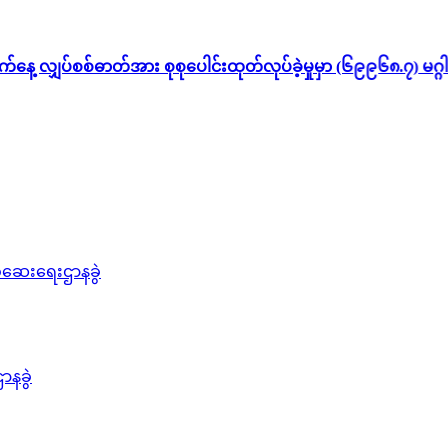
လျှပ်စစ်ဓာတ်အား စုစုပေါင်းထုတ်လုပ်ခဲ့မှုမှာ (၆၉၉၆၈.၇) မဂ္ဂါ
စစ်ဆေးရေးဌာနခွဲ
ာနခွဲ