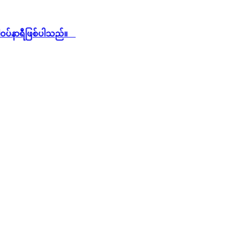
ဝပ်နာရီဖြစ်ပါသည်။