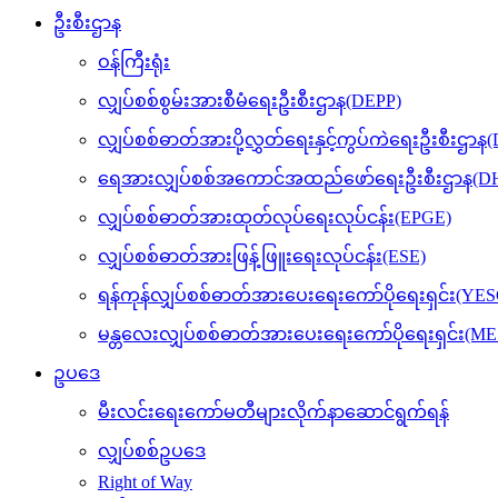
ဦးစီးဌာန
ဝန်ကြီးရုံး
လျှပ်စစ်စွမ်းအားစီမံရေးဦးစီးဌာန(DEPP)
လျှပ်စစ်ဓာတ်အားပို့လွှတ်ရေးနှင့်ကွပ်ကဲရေးဦးစီးဌာန
ရေအားလျှပ်စစ်အကောင်အထည်ဖော်ရေးဦးစီးဌာန(DH
လျှပ်စစ်ဓာတ်အားထုတ်လုပ်ရေးလုပ်ငန်း(EPGE)
လျှပ်စစ်ဓာတ်အားဖြန့်ဖြူးရေးလုပ်ငန်း(ESE)
ရန်ကုန်လျှပ်စစ်ဓာတ်အားပေးရေးကော်ပိုရေးရှင်း(YES
မန္တလေးလျှပ်စစ်ဓာတ်အားပေးရေးကော်ပိုရေးရှင်း(M
ဥပဒေ
မီးလင်းရေးကော်မတီများလိုက်နာဆောင်ရွက်ရန်
လျှပ်စစ်ဥပဒေ
Right of Way