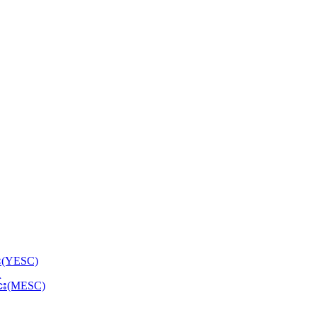
်း(YESC)
င်း(MESC)