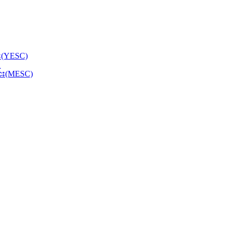
်း(YESC)
င်း(MESC)