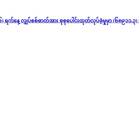
နေ့ လျှပ်စစ်ဓာတ်အား စုစုပေါင်းထုတ်လုပ်ခဲ့မှုမှာ (၆၈၉၁၁.၃) မ