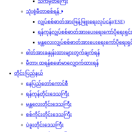
သက်မှတ်ကြေး
သုံးစွဲမီတာစစ်ရန်
လျှပ်စစ်ဓာတ်အားဖြန့်ဖြူးရေးလုပ်ငန်း(ESE)
ရန်ကုန်လျှပ်စစ်ဓာတ်အားပေးရေးကော်ပိုရေးရှင
မန္တလေးလျှပ်စစ်ဓာတ်အားပေးရေးကော်ပိုရေးရှ
ဓါတ်အားခနှုန်းထားများတွက်ချက်ရန်
မီတာ၊ ထရန်စဖော်မာလျှောက်ထားရန်
တိုင်း/ပြည်နယ်
နေပြည်တော်ကောင်စီ
ရန်ကုန်တိုင်းဒေသကြီး
မန္တလေးတိုင်းဒေသကြီး
စစ်ကိုင်းတိုင်းဒေသကြီး
ပဲခူးတိုင်းဒေသကြီး