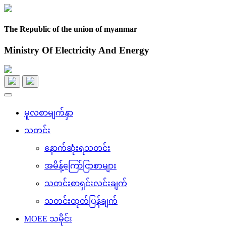
The Republic of the union of myanmar
Ministry Of Electricity And Energy
Toggle
navigation
မူလစာမျက်နှာ
သတင်း
နောက်ဆုံးရသတင်း
အမိန့်ကြော်ငြာစာများ
သတင်းစာရှင်းလင်းချက်
သတင်းထုတ်ပြန်ချက်
MOEE သမိုင်း