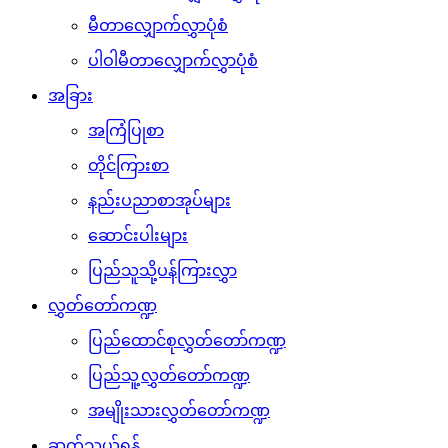
မီတာလျှောက်လွှာပုံစံ
ပါဝါမီတာလျှောက်လွှာပုံစံ
အခြား
အကြံပြုစာ
တိုင်ကြားစာ
နည်းပညာစာအုပ်များ
ဆောင်းပါးများ
ပြည်သူသို့ပန်ကြားလွှာ
လွှတ်တော်ကဏ္ဍ
ပြည်ထောင်စုလွှတ်တော်ကဏ္ဍ
ပြည်သူ့လွှတ်တော်ကဏ္ဍ
အမျိုးသားလွှတ်တော်ကဏ္ဍ
ဆက်သွယ်ရန်