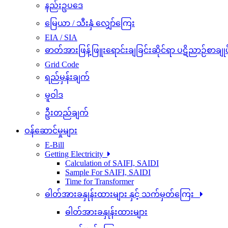
နည်းဥပဒေ
မြေယာ / သီးနှံ လျှော်ကြေး
EIA / SIA
ဓာတ်အားဖြန့်ဖြူးရောင်းချခြင်းဆိုင်ရာ ပဋိညာဉ်စာချုပ
Grid Code
ရည်မှန်းချက်
မူဝါဒ
ဦးတည်ချက်
ဝန်ဆောင်မှုများ
E-Bill
Getting Electricity
Calculation of SAIFI, SAIDI
Sample For SAIFI, SAIDI
Time for Transformer
ဓါတ်အားခနှုန်းထားများ နှင့် သက်မှတ်ကြေး
ဓါတ်အားခနှုန်းထားများ