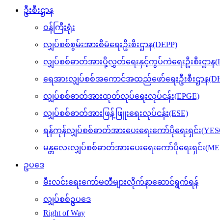
ဦးစီးဌာန
ဝန်ကြီးရုံး
လျှပ်စစ်စွမ်းအားစီမံရေးဦးစီးဌာန(DEPP)
လျှပ်စစ်ဓာတ်အားပို့လွှတ်ရေးနှင့်ကွပ်ကဲရေးဦးစီးဌာန
ရေအားလျှပ်စစ်အကောင်အထည်ဖော်ရေးဦးစီးဌာန(DH
လျှပ်စစ်ဓာတ်အားထုတ်လုပ်ရေးလုပ်ငန်း(EPGE)
လျှပ်စစ်ဓာတ်အားဖြန့်ဖြူးရေးလုပ်ငန်း(ESE)
ရန်ကုန်လျှပ်စစ်ဓာတ်အားပေးရေးကော်ပိုရေးရှင်း(YES
မန္တလေးလျှပ်စစ်ဓာတ်အားပေးရေးကော်ပိုရေးရှင်း(M
ဥပဒေ
မီးလင်းရေးကော်မတီများလိုက်နာဆောင်ရွက်ရန်
လျှပ်စစ်ဥပဒေ
Right of Way