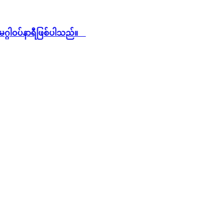
ဂ္ဂါဝပ်နာရီဖြစ်ပါသည်။