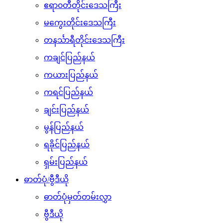
ဧရာ၀တီတိုင်းဒေသကြီး
မကွေးတိုင်းဒေသကြီး
တနင်္သာရီတိုင်းဒေသကြီး
ကချင်ပြည်နယ်
ကယားပြည်နယ်
ကရင်ပြည်နယ်
ချင်းပြည်နယ်
မွန်ပြည်နယ်
ရခိုင်ပြည်နယ်
ရှမ်းပြည်နယ်
ဓာတ်ပုံ/ဗွီဒီယို
ဓာတ်ပုံမှတ်တမ်းလွှာ
ဗွီဒီယို