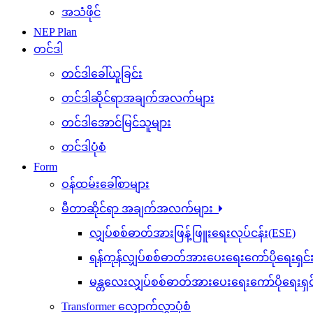
အသံဖိုင်
NEP Plan
တင်ဒါ
တင်ဒါခေါ်ယူခြင်း
တင်ဒါဆိုင်ရာအချက်အလက်များ
တင်ဒါအောင်မြင်သူများ
တင်ဒါပုံစံ
Form
ဝန်ထမ်းခေါ်စာများ
မီတာဆိုင်ရာ အချက်အလက်များ
လျှပ်စစ်ဓာတ်အားဖြန့်ဖြူးရေးလုပ်ငန်း(ESE)
ရန်ကုန်လျှပ်စစ်ဓာတ်အားပေးရေးကော်ပိုရေးရှင
မန္တလေးလျှပ်စစ်ဓာတ်အားပေးရေးကော်ပိုရေးရှ
Transformer လျှောက်လွှာပုံစံ