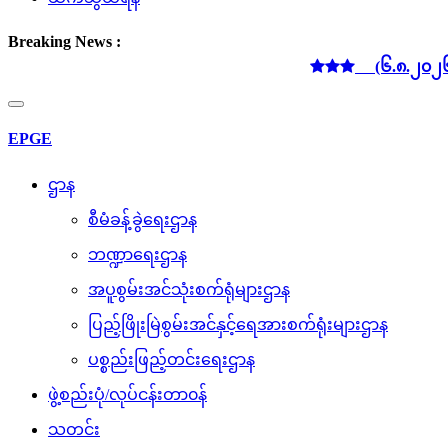
Breaking News :
(၆.၈.၂၀၂၆) ရက်
Toggle
navigation
EPGE
ဌာန
စီမံခန့်ခွဲရေးဌာန
ဘဏ္ဍာရေးဌာန
အပူစွမ်းအင်သုံးစက်ရုံများဌာန
ပြည့်ဖြိုးမြဲစွမ်းအင်နှင့်ရေအားစက်ရုံးများဌာန
ပစ္စည်းဖြည့်တင်းရေးဌာန
ဖွဲ့စည်းပုံ/လုပ်ငန်းတာ၀န်
သတင်း