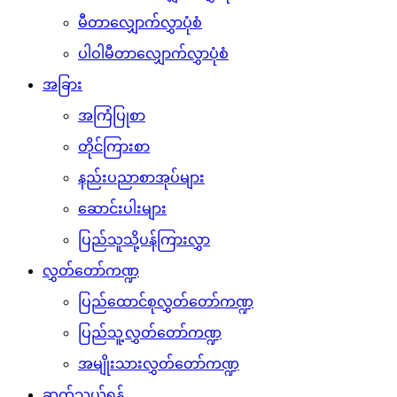
မီတာလျှောက်လွှာပုံစံ
ပါဝါမီတာလျှောက်လွှာပုံစံ
အခြား
အကြံပြုစာ
တိုင်ကြားစာ
နည်းပညာစာအုပ်များ
ဆောင်းပါးများ
ပြည်သူသို့ပန်ကြားလွှာ
လွှတ်တော်ကဏ္ဍ
ပြည်ထောင်စုလွှတ်တော်ကဏ္ဍ
ပြည်သူ့လွှတ်တော်ကဏ္ဍ
အမျိုးသားလွှတ်တော်ကဏ္ဍ
ဆက်သွယ်ရန်