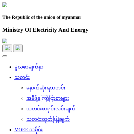
The Republic of the union of myanmar
Ministry Of Electricity And Energy
Toggle
navigation
မူလစာမျက်နှာ
သတင်း
နောက်ဆုံးရသတင်း
အမိန့်ကြော်ငြာစာများ
သတင်းစာရှင်းလင်းချက်
သတင်းထုတ်ပြန်ချက်
MOEE သမိုင်း