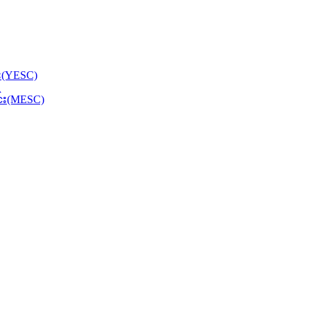
်း(YESC)
င်း(MESC)