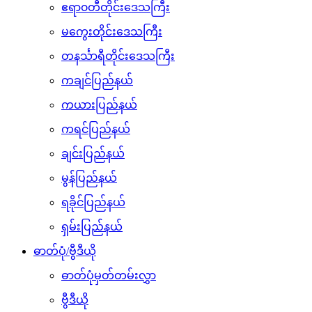
ဧရာ၀တီတိုင်းဒေသကြီး
မကွေးတိုင်းဒေသကြီး
တနင်္သာရီတိုင်းဒေသကြီး
ကချင်ပြည်နယ်
ကယားပြည်နယ်
ကရင်ပြည်နယ်
ချင်းပြည်နယ်
မွန်ပြည်နယ်
ရခိုင်ပြည်နယ်
ရှမ်းပြည်နယ်
ဓာတ်ပုံ/ဗွီဒီယို
ဓာတ်ပုံမှတ်တမ်းလွှာ
ဗွီဒီယို