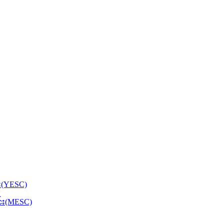
်း(YESC)
င်း(MESC)