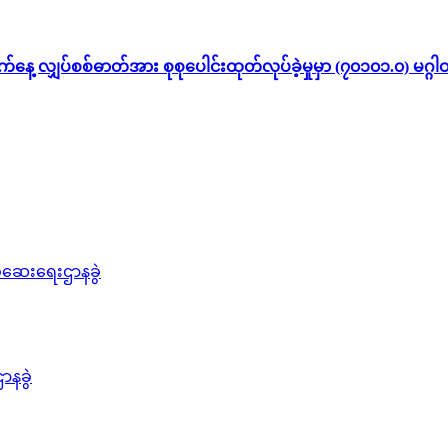
လျှပ်စစ်ဓာတ်အား စုစုပေါင်းထုတ်လုပ်ခဲ့မှုမှာ (၇၀၁၀၁.၀) မဂ္ဂါဝ
စစ်ဆေးရေးဌာနခွဲ
ာနခွဲ