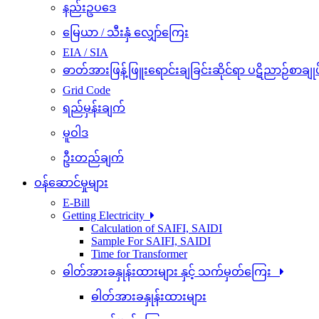
နည်းဥပဒေ
မြေယာ / သီးနှံ လျှော်ကြေး
EIA / SIA
ဓာတ်အားဖြန့်ဖြူးရောင်းချခြင်းဆိုင်ရာ ပဋိညာဉ်စာချုပ
Grid Code
ရည်မှန်းချက်
မူဝါဒ
ဦးတည်ချက်
ဝန်ဆောင်မှုများ
E-Bill
Getting Electricity
Calculation of SAIFI, SAIDI
Sample For SAIFI, SAIDI
Time for Transformer
ဓါတ်အားခနှုန်းထားများ နှင့် သက်မှတ်ကြေး
ဓါတ်အားခနှုန်းထားများ