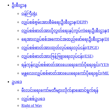
ဦးစီးဌာန
ဝန်ကြီးရုံး
လျှပ်စစ်စွမ်းအားစီမံရေးဦးစီးဌာန(DEPP)
လျှပ်စစ်ဓာတ်အားပို့လွှတ်ရေးနှင့်ကွပ်ကဲရေးဦးစီးဌာန
ရေအားလျှပ်စစ်အကောင်အထည်ဖော်ရေးဦးစီးဌာန(DH
လျှပ်စစ်ဓာတ်အားထုတ်လုပ်ရေးလုပ်ငန်း(EPGE)
လျှပ်စစ်ဓာတ်အားဖြန့်ဖြူးရေးလုပ်ငန်း(ESE)
ရန်ကုန်လျှပ်စစ်ဓာတ်အားပေးရေးကော်ပိုရေးရှင်း(YES
မန္တလေးလျှပ်စစ်ဓာတ်အားပေးရေးကော်ပိုရေးရှင်း(M
ဥပဒေ
မီးလင်းရေးကော်မတီများလိုက်နာဆောင်ရွက်ရန်
လျှပ်စစ်ဥပဒေ
Right of Way