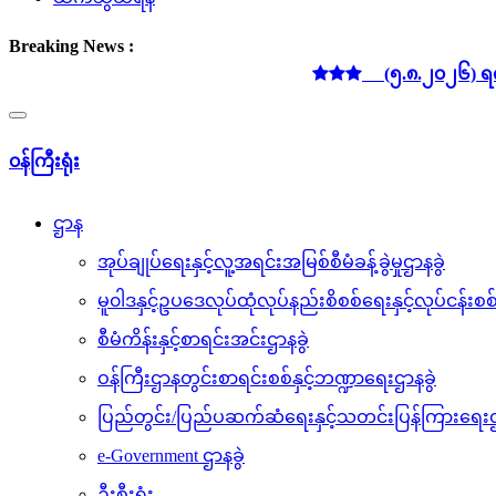
Breaking News :
(၅.၈.၂၀၂၆) ရက်နေ့ 
Toggle
navigation
၀န်ကြီးရုံး
ဌာန
အုပ်ချုပ်ရေးနှင့်လူ့အရင်းအမြစ်စီမံခန့်ခွဲမှုဌာနခွဲ
မူ၀ါဒနှင့်ဥပဒေလုပ်ထုံလုပ်နည်းစိစစ်ရေးနှင့်လုပ်ငန်း
စီမံကိန်းနှင့်စာရင်းအင်းဌာနခွဲ
ဝန်ကြီးဌာနတွင်းစာရင်းစစ်နှင့်ဘဏ္ဍာရေးဌာနခွဲ
ပြည်တွင်း/ပြည်ပဆက်ဆံရေးနှင့်သတင်းပြန်ကြားရေးဌ
e-Government ဌာနခွဲ
ဦးစီးရုံး