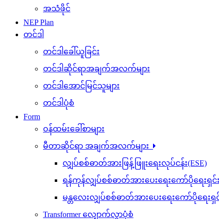
အသံဖိုင်
NEP Plan
တင်ဒါ
တင်ဒါခေါ်ယူခြင်း
တင်ဒါဆိုင်ရာအချက်အလက်များ
တင်ဒါအောင်မြင်သူများ
တင်ဒါပုံစံ
Form
ဝန်ထမ်းခေါ်စာများ
မီတာဆိုင်ရာ အချက်အလက်များ
လျှပ်စစ်ဓာတ်အားဖြန့်ဖြူးရေးလုပ်ငန်း(ESE)
ရန်ကုန်လျှပ်စစ်ဓာတ်အားပေးရေးကော်ပိုရေးရှင
မန္တလေးလျှပ်စစ်ဓာတ်အားပေးရေးကော်ပိုရေးရှ
Transformer လျှောက်လွှာပုံစံ