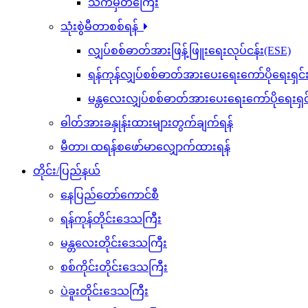
သက်မှတ်ကြေး
သုံးစွဲမီတာစစ်ရန်
လျှပ်စစ်ဓာတ်အားဖြန့်ဖြူးရေးလုပ်ငန်း(ESE)
ရန်ကုန်လျှပ်စစ်ဓာတ်အားပေးရေးကော်ပိုရေးရှင
မန္တလေးလျှပ်စစ်ဓာတ်အားပေးရေးကော်ပိုရေးရှ
ဓါတ်အားခနှုန်းထားများတွက်ချက်ရန်
မီတာ၊ ထရန်စဖော်မာလျှောက်ထားရန်
တိုင်း/ပြည်နယ်
နေပြည်တော်ကောင်စီ
ရန်ကုန်တိုင်းဒေသကြီး
မန္တလေးတိုင်းဒေသကြီး
စစ်ကိုင်းတိုင်းဒေသကြီး
ပဲခူးတိုင်းဒေသကြီး