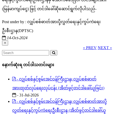
(မြန်မာကျပ်ငွေ) ဖြင့် တင်ဒါခေါ်ဆိုဆောင်ရွက်လိုပါသည်-
Post under by : လျှပ်စစ်ဓာတ်အားပို့လွှတ်ရေးနှင့်ကွပ်ကဲရေး
ဦးစီးဌာန(DPTSC)
14-Oct-2024
×
« PREV
NEXT »
နောက်ဆုံးရ တင်ဒါသတင်းများ
- လျှပ်စစ်နှင့်စွမ်းအင်ဝန်ကြီးဌာန၊ လျှပ်စစ်ဓာတ်
အားထုတ်လုပ်ရေးလုပ်ငန်း (အိတ်ဖွင့်တင်ဒါခေါ်ယူခြင်း)
- 31-Jul-2026
- လျှပ်စစ်နှင့်စွမ်းအင်ဝန်ကြီးဌာန၊ လျှပ်စစ်ဓာတ်အားပို့
လွှတ်ရေးနှင့်ကွပ်ကဲရေးဦးစီးဌာန (အိတ်ဖွင့်တင်ဒါခေါ်ယူ