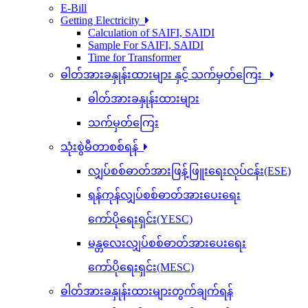
E-Bill
Getting Electricity
Calculation of SAIFI, SAIDI
Sample For SAIFI, SAIDI
Time for Transformer
ဓါတ်အားခနှုန်းထားများ နှင့် သက်မှတ်ကြေး
ဓါတ်အားခနှုန်းထားများ
သက်မှတ်ကြေး
သုံးစွဲမီတာစစ်ရန်
လျှပ်စစ်ဓာတ်အားဖြန့်ဖြူးရေးလုပ်ငန်း(ESE)
ရန်ကုန်လျှပ်စစ်ဓာတ်အားပေးရေး
ကော်ပိုရေးရှင်း(YESC)
မန္တလေးလျှပ်စစ်ဓာတ်အားပေးရေး
ကော်ပိုရေးရှင်း(MESC)
ဓါတ်အားခနှုန်းထားများတွက်ချက်ရန်