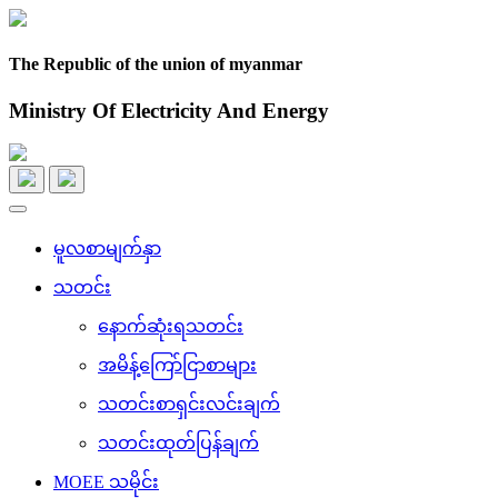
The Republic of the union of myanmar
Ministry Of Electricity And Energy
Toggle
navigation
မူလစာမျက်နှာ
သတင်း
နောက်ဆုံးရသတင်း
အမိန့်ကြော်ငြာစာများ
သတင်းစာရှင်းလင်းချက်
သတင်းထုတ်ပြန်ချက်
MOEE သမိုင်း