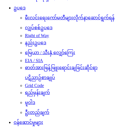
ဥပဒေ
မီးလင်းရေးကော်မတီများလိုက်နာဆောင်ရွက်ရန်
လျှပ်စစ်ဥပဒေ
Right of Way
နည်းဥပဒေ
မြေယာ / သီးနှံ လျှော်ကြေး
EIA / SIA
ဓာတ်အားဖြန့်ဖြူးရောင်းချခြင်းဆိုင်ရာ
ပဋိညာဉ်စာချုပ်
Grid Code
ရည်မှန်းချက်
မူဝါဒ
ဦးတည်ချက်
ဝန်ဆောင်မှုများ