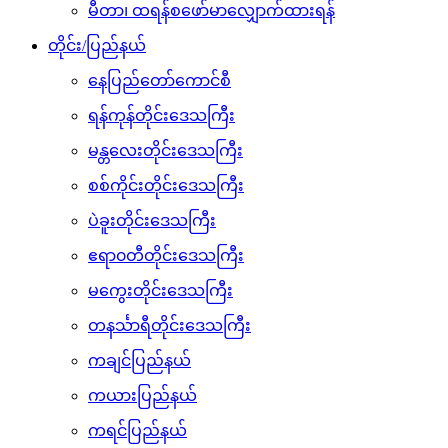
မီတာ၊ ထရန်စဖော်မာလျှောက်ထားရန်
တိုင်း/ပြည်နယ်
နေပြည်တော်ကောင်စီ
ရန်ကုန်တိုင်းဒေသကြီး
မန္တလေးတိုင်းဒေသကြီး
စစ်ကိုင်းတိုင်းဒေသကြီး
ပဲခူးတိုင်းဒေသကြီး
ဧရာ၀တီတိုင်းဒေသကြီး
မကွေးတိုင်းဒေသကြီး
တနင်္သာရီတိုင်းဒေသကြီး
ကချင်ပြည်နယ်
ကယားပြည်နယ်
ကရင်ပြည်နယ်