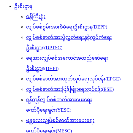
ဦးစီးဌာန
ဝန်ကြီးရုံး
လျှပ်စစ်စွမ်းအားစီမံရေးဦးစီးဌာန(DEPP)
လျှပ်စစ်ဓာတ်အားပို့လွှတ်ရေးနှင့်ကွပ်ကဲရေး
ဦးစီးဌာန(DPTSC)
ရေအားလျှပ်စစ်အကောင်အထည်ဖော်ရေး
ဦးစီးဌာန(DHPI)
လျှပ်စစ်ဓာတ်အားထုတ်လုပ်ရေးလုပ်ငန်း(EPGE)
လျှပ်စစ်ဓာတ်အားဖြန့်ဖြူးရေးလုပ်ငန်း(ESE)
ရန်ကုန်လျှပ်စစ်ဓာတ်အားပေးရေး
ကော်ပိုရေးရှင်း(YESC)
မန္တလေးလျှပ်စစ်ဓာတ်အားပေးရေး
ကော်ပိုရေးရှင်း(MESC)