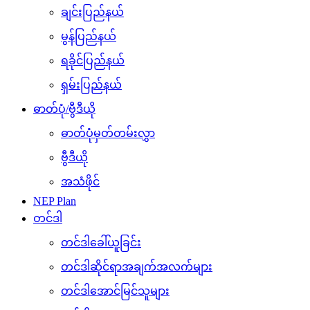
ချင်းပြည်နယ်
မွန်ပြည်နယ်
ရခိုင်ပြည်နယ်
ရှမ်းပြည်နယ်
ဓာတ်ပုံ/ဗွီဒီယို
ဓာတ်ပုံမှတ်တမ်းလွှာ
ဗွီဒီယို
အသံဖိုင်
NEP Plan
တင်ဒါ
တင်ဒါခေါ်ယူခြင်း
တင်ဒါဆိုင်ရာအချက်အလက်များ
တင်ဒါအောင်မြင်သူများ