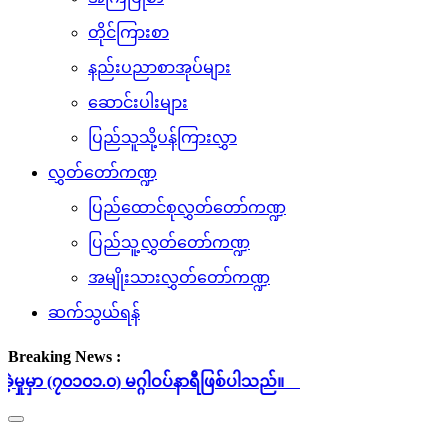
တိုင်ကြားစာ
နည်းပညာစာအုပ်များ
ဆောင်းပါးများ
ပြည်သူသို့ပန်ကြားလွှာ
လွှတ်တော်ကဏ္ဍ
ပြည်ထောင်စုလွှတ်တော်ကဏ္ဍ
ပြည်သူ့လွှတ်တော်ကဏ္ဍ
အမျိုးသားလွှတ်တော်ကဏ္ဍ
ဆက်သွယ်ရန်
Breaking News :
 မဂ္ဂါဝပ်နာရီဖြစ်ပါသည်။
Toggle
navigation