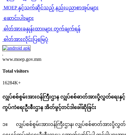
MOEP နှင့်သက်ဆိုင်သည့် နည်းပညာစာအုပ်များ
ဆောင်းပါးများ
ဓါတ်အားခနှုန်းထားများ တွက်ချက်ရန်
ဓါတ်အားလိုင်းပြမြေပုံ
www.moep.gov.mm
Total visitors
16284K+
လျှပ်စစ်စွမ်းအားဝန်ကြီးဌာန လျှပ်စစ်ဓာတ်အားပို့လွှတ်ရေးနှင့်
ကွပ်ကဲရေးဦးစီးဌာန အိတ်ဖွင့်တင်ဒါခေါ်ဆိုခြင်း
၁။ လျှပ်စစ်စွမ်းအားဝန်ကြီးဌာန၊ လျှပ်စစ်ဓာတ်အားပို့လွှတ်
ရေးနှင့်ကွပ်ကဲရေးဦးစီးဌာနမှ အောက်ဖော်ပြပါ တင်ဒါများအား