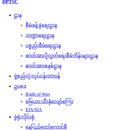
DPTSC
ဌာန
စီမံခန့်ခွဲရေးဌာန
ဘဏ္ဍာရေးဌာန
ပစ္စည်းစီမံရေးဌာန
ဓာတ်အားပို့လွှတ်ရေးစီမံကိန်းများဌာန
ဓာတ်အားစနစ်ဌာန
ဖွဲ့စည်းပုံ/လုပ်ငန်းတာ၀န်
ဥပဒေ
Right of Way
မြေယာ/သီးနှံလျော်ကြေး
EIA/SIA
ခွဲရုံ/လိုင်းရုံ
နေပြည်တော်ကောင်စီ