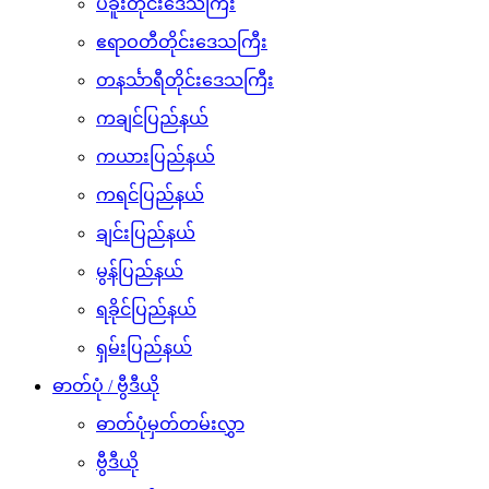
ပဲခူးတိုင်းဒေသကြီး
ဧရာဝတီတိုင်းဒေသကြီး
တနင်္သာရီတိုင်းဒေသကြီး
ကချင်ပြည်နယ်
ကယားပြည်နယ်
ကရင်ပြည်နယ်
ချင်းပြည်နယ်
မွန်ပြည်နယ်
ရခိုင်ပြည်နယ်
ရှမ်းပြည်နယ်
ဓာတ်ပုံ / ဗွီဒီယို
ဓာတ်ပုံမှတ်တမ်းလွှာ
ဗွီဒီယို