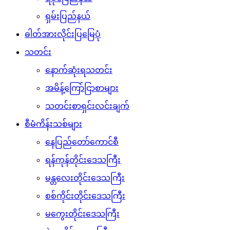
ရှမ်းပြည်နယ်
ဓါတ်အားလိုင်းပြမြေပုံ
သတင်း
နောက်ဆုံးရသတင်း
အမိန့်ကြော်ငြာစာများ
သတင်းစာရှင်းလင်းချက်
စီမံကိန်းသစ်များ
နေပြည်တော်ကောင်စီ
ရန်ကုန်တိုင်းဒေသကြီး
မန္တလေးတိုင်းဒေသကြီး
စစ်ကိုင်းတိုင်းဒေသကြီး
မကွေးတိုင်းဒေသကြီး