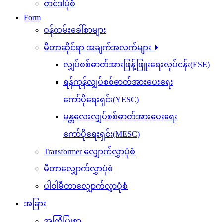
တင်ဒါပုံစံ
Form
ဝန်ထမ်းခေါ်စာများ
မီတာဆိုင်ရာ အချက်အလက်များ
လျှပ်စစ်ဓာတ်အားဖြန့်ဖြူးရေးလုပ်ငန်း(ESE)
ရန်ကုန်လျှပ်စစ်ဓာတ်အားပေးရေး
ကော်ပိုရေးရှင်း(YESC)
မန္တလေးလျှပ်စစ်ဓာတ်အားပေးရေး
ကော်ပိုရေးရှင်း(MESC)
Transformer လျှောက်လွှာပုံစံ
မီတာလျှောက်လွှာပုံစံ
ပါဝါမီတာလျှောက်လွှာပုံစံ
အခြား
အကြံပြုစာ