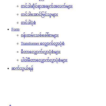
တင်ဒါဆိုင်ရာအချက်အလက်များ
တင်ဒါအောင်မြင်သူများ
တင်ဒါပုံစံ
Form
၀န်းထမ်းသစ်ခေါ်စာများ
Transformer လျှောက်လွှာပုံစံ
မီတာလျှောက်လွှာပုံစံများ
ပါ၀ါမီတာလျှောက်လွှာပုံစံများ
ဆက်သွယ်ရန်