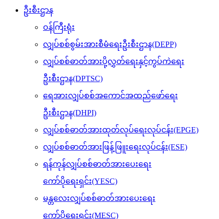
ဦးစီးဌာန
ဝန်ကြီးရုံး
လျှပ်စစ်စွမ်းအားစီမံရေးဦးစီးဌာန(DEPP)
လျှပ်စစ်ဓာတ်အားပို့လွှတ်ရေးနှင့်ကွပ်ကဲရေး
ဦးစီးဌာန(DPTSC)
ရေအားလျှပ်စစ်အကောင်အထည်ဖော်ရေး
ဦးစီးဌာန(DHPI)
လျှပ်စစ်ဓာတ်အားထုတ်လုပ်ရေးလုပ်ငန်း(EPGE)
လျှပ်စစ်ဓာတ်အားဖြန့်ဖြူးရေးလုပ်ငန်း(ESE)
ရန်ကုန်လျှပ်စစ်ဓာတ်အားပေးရေး
ကော်ပိုရေးရှင်း(YESC)
မန္တလေးလျှပ်စစ်ဓာတ်အားပေးရေး
ကော်ပိုရေးရှင်း(MESC)