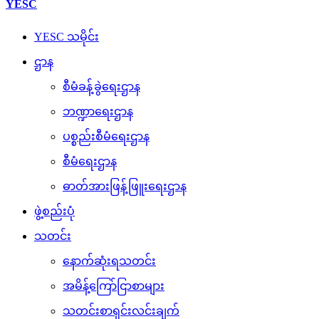
YESC
YESC သမိုင်း
ဌာန
စီမံခန့်ခွဲရေးဌာန
ဘဏ္ဍာရေးဌာန
ပစ္စည်းစီမံရေးဌာန
စီမံရေးဌာန
ဓာတ်အားဖြန့်ဖြူးရေးဌာန
ဖွဲ့စည်းပုံ
သတင်း
နောက်ဆုံးရသတင်း
အမိန့်ကြော်ငြာစာများ
သတင်းစာရှင်းလင်းချက်