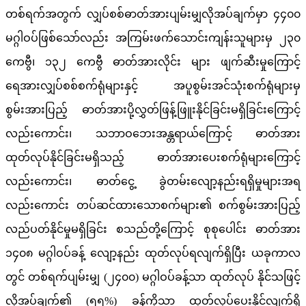
တစ်ရက်အတွက် လျှပ်စစ်ဓာတ်အားပျမ်းမျှလိုအပ်ချက်မှာ ၄၄၀၀
မဂ္ဂါဝပ်ဖြစ်သော်လည်း အကြမ်းဖက်သောင်းကျန်းသူများမှ ၂၃၀
ကေဗွီ၊ ၁၃၂ ကေဗွီ ဓာတ်အားလိုင်း များ ဖျက်ဆီးမှုကြောင့်
ရေအားလျှပ်စစ်စက်ရုံများနှင့် အပူစွမ်းအင်သုံးစက်ရုံများမှ
စွမ်းအားပြည့် ဓာတ်အားပို့လွှတ်ဖြန့်ဖြူးနိုင်ခြင်းမရှိခြင်းကြောင့်
လည်းကောင်း၊ သဘာဝဘေးအန္တရာယ်ကြောင့် ဓာတ်အား
ထုတ်လုပ်နိုင်ခြင်းမရှိသည့် ဓာတ်အားပေးစက်ရုံများကြောင့်
လည်းကောင်း၊ ဓာတ်ငွေ့ ခွဲတမ်းလျော့နည်းရရှိမှုများအရ
လည်းကောင်း တပ်ဆင်ထားသောစက်များ၏ စက်စွမ်းအားပြည့်
လည်ပတ်နိုင်မှုမရှိခြင်း စသည်တို့ကြောင့် စုစုပေါင်း ဓာတ်အား
၁၄၀၈ မဂ္ဂါဝပ်ခန့် လျော့နည်း ထုတ်လုပ်ရလျက်ရှိပြီး ယခုကာလ
တွင် တစ်ရက်ပျမ်းမျှ (၂၄၀၀) မဂ္ဂါဝပ်ခန့်သာ ထုတ်လုပ် နိုင်သဖြင့်
လိုအပ်ချက်၏ (၅၅%) ခန့်ကိုသာ ထုတ်လုပ်ပေးနိုင်လျက်ရှိ