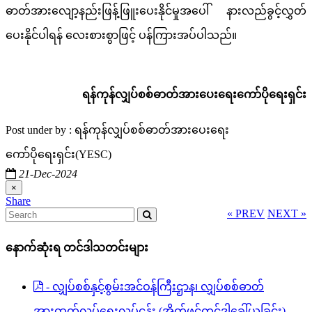
ဓာတ်အားလျော့နည်းဖြန့်ဖြူးပေးနိုင်မှုအပေါ် နားလည်ခွင့်လွှတ်
ပေးနိုင်ပါရန် လေးစားစွာဖြင့် ပန်ကြားအပ်ပါသည်။
ရန်ကုန်လျှပ်စစ်ဓာတ်အားပေးရေးကော်ပိုရေးရှင်း
Post under by : ရန်ကုန်လျှပ်စစ်ဓာတ်အားပေးရေး
ကော်ပိုရေးရှင်း(YESC)
21-Dec-2024
×
« PREV
NEXT »
နောက်ဆုံးရ တင်ဒါသတင်းများ
- လျှပ်စစ်နှင့်စွမ်းအင်ဝန်ကြီးဌာန၊ လျှပ်စစ်ဓာတ်
အားထုတ်လုပ်ရေးလုပ်ငန်း (အိတ်ဖွင့်တင်ဒါခေါ်ယူခြင်း)