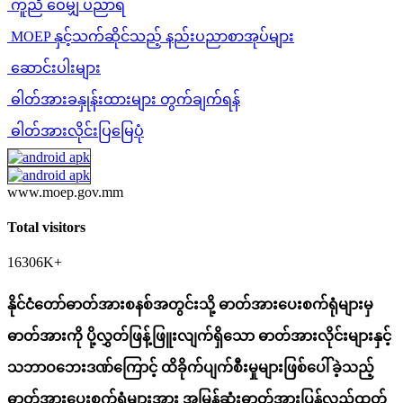
ကူညီ ဝေမျှ ပညာရ
MOEP နှင့်သက်ဆိုင်သည့် နည်းပညာစာအုပ်များ
ဆောင်းပါးများ
ဓါတ်အားခနှုန်းထားများ တွက်ချက်ရန်
ဓါတ်အားလိုင်းပြမြေပုံ
www.moep.gov.mm
Total visitors
16306K+
နိုင်ငံတော်ဓာတ်အားစနစ်အတွင်းသို့ ဓာတ်အားပေးစက်ရုံများမှ
ဓာတ်အားကို ပို့လွှတ်ဖြန့်ဖြူးလျက်ရှိသော ဓာတ်အားလိုင်းများနှင့်
သဘာဝဘေးဒဏ်ကြောင့် ထိခိုက်ပျက်စီးမှုများဖြစ်ပေါ်ခဲ့သည့်
ဓာတ်အားပေးစက်ရုံများအား အမြန်ဆုံးဓာတ်အားပြန်လည်ထုတ်