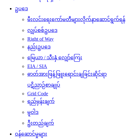
ဥပဒေ
မီးလင်းရေးကော်မတီများလိုက်နာဆောင်ရွက်ရန်
လျှပ်စစ်ဥပဒေ
Right of Way
နည်းဥပဒေ
မြေယာ / သီးနှံ လျှော်ကြေး
EIA / SIA
ဓာတ်အားဖြန့်ဖြူးရောင်းချခြင်းဆိုင်ရာ
ပဋိညာဉ်စာချုပ်
Grid Code
ရည်မှန်းချက်
မူဝါဒ
ဦးတည်ချက်
ဝန်ဆောင်မှုများ