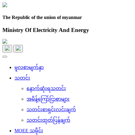
The Republic of the union of myanmar
Ministry Of Electricity And Energy
Toggle
navigation
မူလစာမျက်နှာ
သတင်း
နောက်ဆုံးရသတင်း
အမိန့်ကြော်ငြာစာများ
သတင်းစာရှင်းလင်းချက်
သတင်းထုတ်ပြန်ချက်
MOEE သမိုင်း