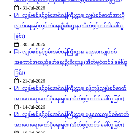
- 31-Jul-2026
- လျှပ်စစ်နှင့်စွမ်းအင်ဝန်ကြီးဌာန၊ လျှပ်စစ်ဓာတ်အားပို့
လွှတ်ရေးနှင့်ကွပ်ကဲရေးဦးစီးဌာန (အိတ်ဖွင့်တင်ဒါခေါ်ယူ
ခြင်း)
- 30-Jul-2026
- လျှပ်စစ်နှင့်စွမ်းအင်ဝန်ကြီးဌာန၊ ရေအားလျှပ်စစ်
အကောင်အထည်ဖော်ရေးဦးစီးဌာန (အိတ်ဖွင့်တင်ဒါခေါ်ယူ
ခြင်း)
- 21-Jul-2026
- လျှပ်စစ်နှင့်စွမ်းအင်ဝန်ကြီးဌာန၊ ရန်ကုန်လျှပ်စစ်ဓာတ်
အားပေးရေးကော်ပိုရေးရှင်း (အိတ်ဖွင့်တင်ဒါခေါ်ယူခြင်း)
- 14-Jul-2026
- လျှပ်စစ်နှင့်စွမ်းအင်ဝန်ကြီးဌာန၊ မန္တလေးလျှပ်စစ်ဓာတ်
အားပေးရေးကော်ပိုရေးရှင်း (အိတ်ဖွင့်တင်ဒါခေါ်ယူခြင်း)