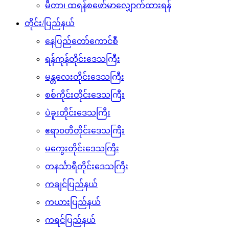
မီတာ၊ ထရန်စဖော်မာလျှောက်ထားရန်
တိုင်း/ပြည်နယ်
နေပြည်တော်ကောင်စီ
ရန်ကုန်တိုင်းဒေသကြီး
မန္တလေးတိုင်းဒေသကြီး
စစ်ကိုင်းတိုင်းဒေသကြီး
ပဲခူးတိုင်းဒေသကြီး
ဧရာ၀တီတိုင်းဒေသကြီး
မကွေးတိုင်းဒေသကြီး
တနင်္သာရီတိုင်းဒေသကြီး
ကချင်ပြည်နယ်
ကယားပြည်နယ်
ကရင်ပြည်နယ်