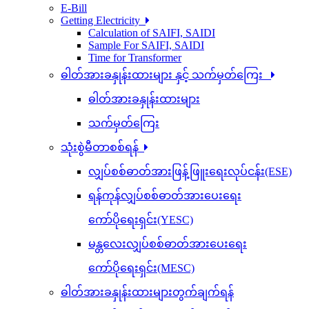
E-Bill
Getting Electricity
Calculation of SAIFI, SAIDI
Sample For SAIFI, SAIDI
Time for Transformer
ဓါတ်အားခနှုန်းထားများ နှင့် သက်မှတ်ကြေး
ဓါတ်အားခနှုန်းထားများ
သက်မှတ်ကြေး
သုံးစွဲမီတာစစ်ရန်
လျှပ်စစ်ဓာတ်အားဖြန့်ဖြူးရေးလုပ်ငန်း(ESE)
ရန်ကုန်လျှပ်စစ်ဓာတ်အားပေးရေး
ကော်ပိုရေးရှင်း(YESC)
မန္တလေးလျှပ်စစ်ဓာတ်အားပေးရေး
ကော်ပိုရေးရှင်း(MESC)
ဓါတ်အားခနှုန်းထားများတွက်ချက်ရန်