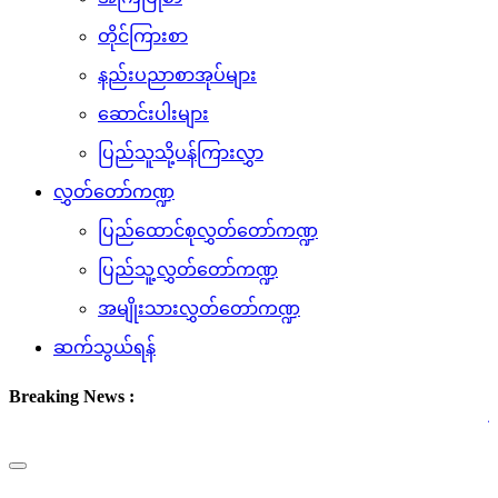
တိုင်ကြားစာ
နည်းပညာစာအုပ်များ
ဆောင်းပါးများ
ပြည်သူသို့ပန်ကြားလွှာ
လွှတ်တော်ကဏ္ဍ
ပြည်ထောင်စုလွှတ်တော်ကဏ္ဍ
ပြည်သူ့လွှတ်တော်ကဏ္ဍ
အမျိုးသားလွှတ်တော်ကဏ္ဍ
ဆက်သွယ်ရန်
Breaking News :
(၇.၈.၂၀၂၆) ရ
Toggle
navigation