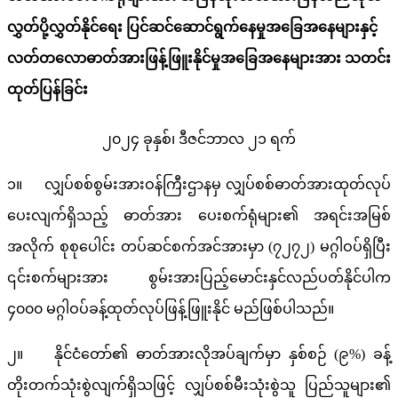
လွှတ်ပို့လွှတ်နိုင်ရေး ပြင်ဆင်ဆောင်ရွက်နေမှုအခြေအနေများနှင့်
လတ်တလောဓာတ်အားဖြန့်ဖြူးနိုင်မှုအခြေအနေများအား သတင်း
ထုတ်ပြန်ခြင်း
၂၀၂၄ ခုနှစ်၊ ဒီဇင်ဘာလ ၂၁ ရက်
၁။ လျှပ်စစ်စွမ်းအားဝန်ကြီးဌာနမှ လျှပ်စစ်ဓာတ်အားထုတ်လုပ်
ပေးလျက်ရှိသည့် ဓာတ်အား ပေးစက်ရုံများ၏ အရင်းအမြစ်
အလိုက် စုစုပေါင်း တပ်ဆင်စက်အင်အားမှာ (၇၂၇၂) မဂ္ဂါဝပ်ရှိပြီး
၎င်းစက်များအား စွမ်းအားပြည့်မောင်းနှင်လည်ပတ်နိုင်ပါက
၄၀၀၀ မဂ္ဂါဝပ်ခန့်ထုတ်လုပ်ဖြန့်ဖြူးနိုင် မည်ဖြစ်ပါသည်။
၂။ နိုင်ငံတော်၏ ဓာတ်အားလိုအပ်ချက်မှာ နှစ်စဉ် (၉%) ခန့်
တိုးတက်သုံးစွဲလျက်ရှိသဖြင့် လျှပ်စစ်မီးသုံးစွဲသူ ပြည်သူများ၏