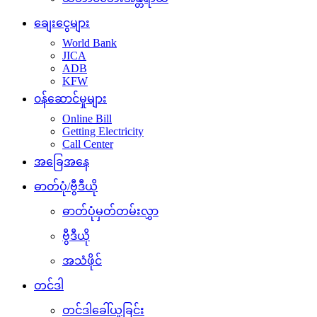
ချေးငွေများ
World Bank
JICA
ADB
KFW
၀န်ဆောင်မှုများ
Online Bill
Getting Electricity
Call Center
အခြေအနေ
ဓာတ်ပုံ/ဗွီဒီယို
ဓာတ်ပုံမှတ်တမ်းလွှာ
ဗွီဒီယို
အသံဖိုင်
တင်ဒါ
တင်ဒါခေါ်ယူခြင်း