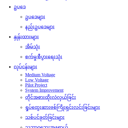
ဥပဒေ
ဥပဒေများ
နည်းဥပဒေများ
နှုန်းထားများ
အိမ်သုံး
စက်မှု/စီပွားရေးသုံး
လုပ်ငန်းများ
Medium Voltage
Low Voltage
Pilot Project
System Improvement
တိုင်အစားထိုးလဲလှယ်ခြင်း
ရှုပ်ထွေးဆားဗစ်ကြိုးရှင်းလင်းခြင်းများ
သစ်ပင်ခုတ်ခြင်းများ
သဘာ၀ဘေးအန္တရာယ်