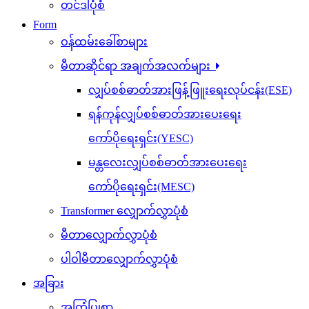
တင်ဒါပုံစံ
Form
ဝန်ထမ်းခေါ်စာများ
မီတာဆိုင်ရာ အချက်အလက်များ
လျှပ်စစ်ဓာတ်အားဖြန့်ဖြူးရေးလုပ်ငန်း(ESE)
ရန်ကုန်လျှပ်စစ်ဓာတ်အားပေးရေး
ကော်ပိုရေးရှင်း(YESC)
မန္တလေးလျှပ်စစ်ဓာတ်အားပေးရေး
ကော်ပိုရေးရှင်း(MESC)
Transformer လျှောက်လွှာပုံစံ
မီတာလျှောက်လွှာပုံစံ
ပါဝါမီတာလျှောက်လွှာပုံစံ
အခြား
အကြံပြုစာ