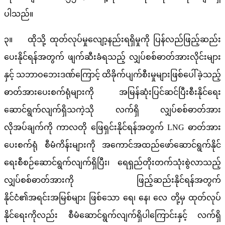
ပါသည်။
၃။ ထိုသို့ ထုတ်လုပ်မှုလျော့နည်းရရှိမှုကို ပြန်လည်ဖြည့်ဆည်း
ပေးနိုင်ရန်အတွက် ဖျက်ဆီးခံရသည့် လျှပ်စစ်ဓာတ်အားလိုင်းများ
နှင့် သဘာဝဘေးဒဏ်ကြောင့် ထိခိုက်ပျက်စီးမှုများဖြစ်ပေါ်ခဲ့သည့်
ဓာတ်အားပေးစက်ရုံများကို အမြန်ဆုံးပြင်ဆင်ပြီးစီးနိုင်ရေး
ဆောင်ရွက်လျက်ရှိသကဲ့သို လက်ရှိ လျှပ်စစ်ဓာတ်အား
လိုအပ်ချက်ကို ကာလတို ဖြေရှင်းနိုင်ရန်အတွက် LNG ဓာတ်အား
ပေးစက်ရုံ စီမံကိန်းများကို အကောင်အထည်ဖော်ဆောင်ရွက်နိုင်
ရေးစီစဉ်ဆောင်ရွက်လျက်ရှိပြီး၊ ရေရှည်တိုးတက်သုံးစွဲလာသည့်
လျှပ်စစ်ဓာတ်အားကို ဖြည့်ဆည်းနိုင်ရန်အတွက်
နိုင်ငံ၏အရင်းအမြစ်များ ဖြစ်သော ရေ၊ နေ၊ လေ တို့မှ ထုတ်လုပ်
နိုင်ရေးကိုလည်း စီမံဆောင်ရွက်လျက်ရှိပါကြောင်းနှင့် လက်ရှိ