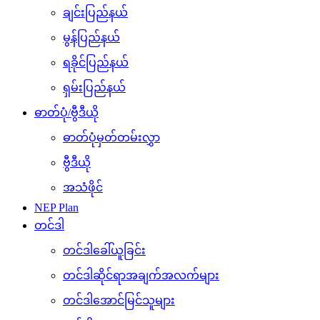
ချင်းပြည်နယ်
မွန်ပြည်နယ်
ရခိုင်ပြည်နယ်
ရှမ်းပြည်နယ်
ဓာတ်ပုံ/ဗွီဒီယို
ဓာတ်ပုံမှတ်တမ်းလွှာ
ဗွီဒီယို
အသံဖိုင်
NEP Plan
တင်ဒါ
တင်ဒါခေါ်ယူခြင်း
တင်ဒါဆိုင်ရာအချက်အလက်များ
တင်ဒါအောင်မြင်သူများ