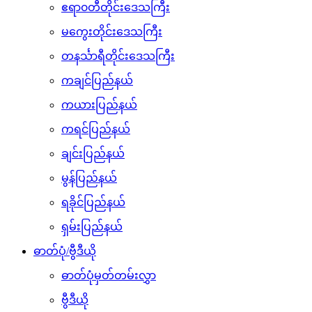
ဧရာ၀တီတိုင်းဒေသကြီး
မကွေးတိုင်းဒေသကြီး
တနင်္သာရီတိုင်းဒေသကြီး
ကချင်ပြည်နယ်
ကယားပြည်နယ်
ကရင်ပြည်နယ်
ချင်းပြည်နယ်
မွန်ပြည်နယ်
ရခိုင်ပြည်နယ်
ရှမ်းပြည်နယ်
ဓာတ်ပုံ/ဗွီဒီယို
ဓာတ်ပုံမှတ်တမ်းလွှာ
ဗွီဒီယို