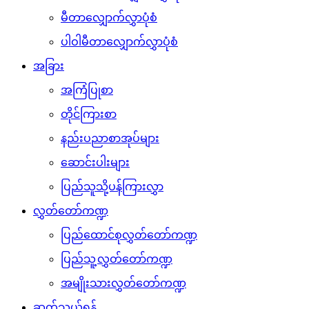
မီတာလျှောက်လွှာပုံစံ
ပါဝါမီတာလျှောက်လွှာပုံစံ
အခြား
အကြံပြုစာ
တိုင်ကြားစာ
နည်းပညာစာအုပ်များ
ဆောင်းပါးများ
ပြည်သူသို့ပန်ကြားလွှာ
လွှတ်တော်ကဏ္ဍ
ပြည်ထောင်စုလွှတ်တော်ကဏ္ဍ
ပြည်သူ့လွှတ်တော်ကဏ္ဍ
အမျိုးသားလွှတ်တော်ကဏ္ဍ
ဆက်သွယ်ရန်