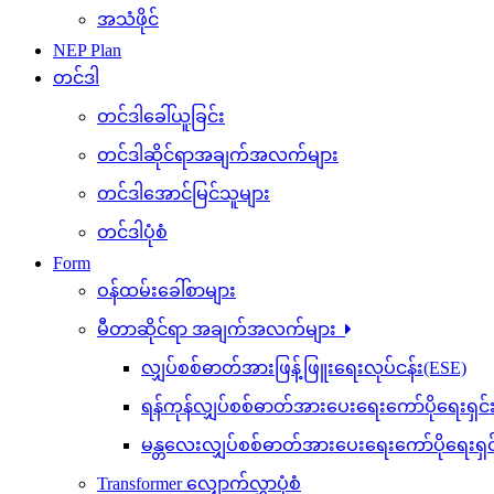
အသံဖိုင်
NEP Plan
တင်ဒါ
တင်ဒါခေါ်ယူခြင်း
တင်ဒါဆိုင်ရာအချက်အလက်များ
တင်ဒါအောင်မြင်သူများ
တင်ဒါပုံစံ
Form
ဝန်ထမ်းခေါ်စာများ
မီတာဆိုင်ရာ အချက်အလက်များ
လျှပ်စစ်ဓာတ်အားဖြန့်ဖြူးရေးလုပ်ငန်း(ESE)
ရန်ကုန်လျှပ်စစ်ဓာတ်အားပေးရေးကော်ပိုရေးရှင
မန္တလေးလျှပ်စစ်ဓာတ်အားပေးရေးကော်ပိုရေးရှ
Transformer လျှောက်လွှာပုံစံ