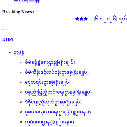
Breaking News :
(၆.၈.၂၀၂၆) ရက်နေ့ လျှ
Toggle
navigation
DHPI
ဌာနခွဲ
စီမံခန့်ခွဲရေးဌာနခွဲ(ရုံးချုပ်)
စီမံကိန်းနှင့်လုပ်ငန်းဌာနခွဲ(ရုံးချုပ်)
ငွေစာရင်းဌာနခွဲ(ရုံးချုပ်)
ပစ္စည်းဖြည့်တင်းရေးဌာနခွဲ(ရုံးချုပ်)
ဒီဇိုင်းနှင့်ပုံထုတ်ဌာနခွဲ(ရုံးချုပ်)
စူစမ်းလေ့လာရေးဌာနခွဲ(ပျဉ်းမနား)
ဘူမိဗေဒဌာနခွဲ(ပျဉ်းမနား)