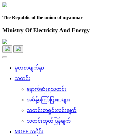
The Republic of the union of myanmar
Ministry Of Electricity And Energy
Toggle
navigation
မူလစာမျက်နှာ
သတင်း
နောက်ဆုံးရသတင်း
အမိန့်ကြော်ငြာစာများ
သတင်းစာရှင်းလင်းချက်
သတင်းထုတ်ပြန်ချက်
MOEE သမိုင်း