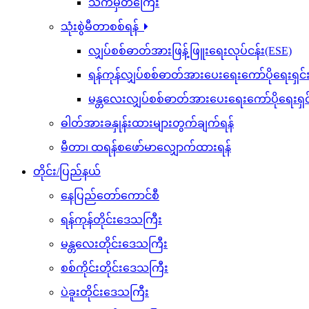
သက်မှတ်ကြေး
သုံးစွဲမီတာစစ်ရန်
လျှပ်စစ်ဓာတ်အားဖြန့်ဖြူးရေးလုပ်ငန်း(ESE)
ရန်ကုန်လျှပ်စစ်ဓာတ်အားပေးရေးကော်ပိုရေးရှင
မန္တလေးလျှပ်စစ်ဓာတ်အားပေးရေးကော်ပိုရေးရှ
ဓါတ်အားခနှုန်းထားများတွက်ချက်ရန်
မီတာ၊ ထရန်စဖော်မာလျှောက်ထားရန်
တိုင်း/ပြည်နယ်
နေပြည်တော်ကောင်စီ
ရန်ကုန်တိုင်းဒေသကြီး
မန္တလေးတိုင်းဒေသကြီး
စစ်ကိုင်းတိုင်းဒေသကြီး
ပဲခူးတိုင်းဒေသကြီး