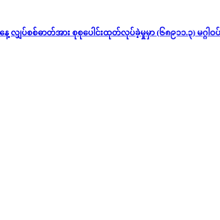
ပ်စစ်ဓာတ်အား စုစုပေါင်းထုတ်လုပ်ခဲ့မှုမှာ (၆၈၉၁၁.၃) မဂ္ဂါဝပ်