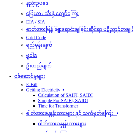
နည်းဥပဒေ
မြေယာ / သီးနှံ လျှော်ကြေး
EIA / SIA
ဓာတ်အားဖြန့်ဖြူးရောင်းချခြင်းဆိုင်ရာ ပဋိညာဉ်စာချုပ
Grid Code
ရည်မှန်းချက်
မူဝါဒ
ဦးတည်ချက်
ဝန်ဆောင်မှုများ
E-Bill
Getting Electricity
Calculation of SAIFI, SAIDI
Sample For SAIFI, SAIDI
Time for Transformer
ဓါတ်အားခနှုန်းထားများ နှင့် သက်မှတ်ကြေး
ဓါတ်အားခနှုန်းထားများ