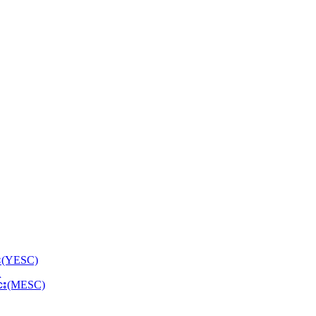
်း(YESC)
င်း(MESC)