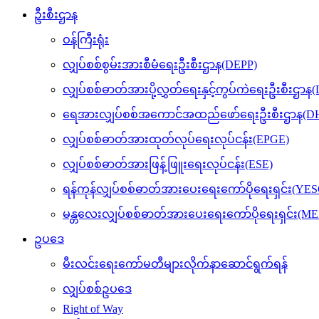
ဦးစီးဌာန
ဝန်ကြီးရုံး
လျှပ်စစ်စွမ်းအားစီမံရေးဦးစီးဌာန(DEPP)
လျှပ်စစ်ဓာတ်အားပို့လွှတ်ရေးနှင့်ကွပ်ကဲရေးဦးစီးဌာန
ရေအားလျှပ်စစ်အကောင်အထည်ဖော်ရေးဦးစီးဌာန(DH
လျှပ်စစ်ဓာတ်အားထုတ်လုပ်ရေးလုပ်ငန်း(EPGE)
လျှပ်စစ်ဓာတ်အားဖြန့်ဖြူးရေးလုပ်ငန်း(ESE)
ရန်ကုန်လျှပ်စစ်ဓာတ်အားပေးရေးကော်ပိုရေးရှင်း(YES
မန္တလေးလျှပ်စစ်ဓာတ်အားပေးရေးကော်ပိုရေးရှင်း(M
ဥပဒေ
မီးလင်းရေးကော်မတီများလိုက်နာဆောင်ရွက်ရန်
လျှပ်စစ်ဥပဒေ
Right of Way