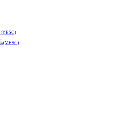
်း(YESC)
င်း(MESC)