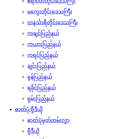
ဧရာ၀တီတိုင်းဒေသကြီး
မကွေးတိုင်းဒေသကြီး
တနင်္သာရီတိုင်းဒေသကြီး
ကချင်ပြည်နယ်
ကယားပြည်နယ်
ကရင်ပြည်နယ်
ချင်းပြည်နယ်
မွန်ပြည်နယ်
ရခိုင်ပြည်နယ်
ရှမ်းပြည်နယ်
ဓာတ်ပုံ/ဗွီဒီယို
ဓာတ်ပုံမှတ်တမ်းလွှာ
ဗွီဒီယို