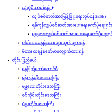
သုံးစွဲမီတာစစ်ရန်
လျှပ်စစ်ဓာတ်အားဖြန့်ဖြူးရေးလုပ်ငန်း(ESE)
ရန်ကုန်လျှပ်စစ်ဓာတ်အားပေးရေးကော်ပိုရေးရှင
မန္တလေးလျှပ်စစ်ဓာတ်အားပေးရေးကော်ပိုရေးရှ
ဓါတ်အားခနှုန်းထားများတွက်ချက်ရန်
မီတာ၊ ထရန်စဖော်မာလျှောက်ထားရန်
တိုင်း/ပြည်နယ်
နေပြည်တော်ကောင်စီ
ရန်ကုန်တိုင်းဒေသကြီး
မန္တလေးတိုင်းဒေသကြီး
စစ်ကိုင်းတိုင်းဒေသကြီး
ပဲခူးတိုင်းဒေသကြီး