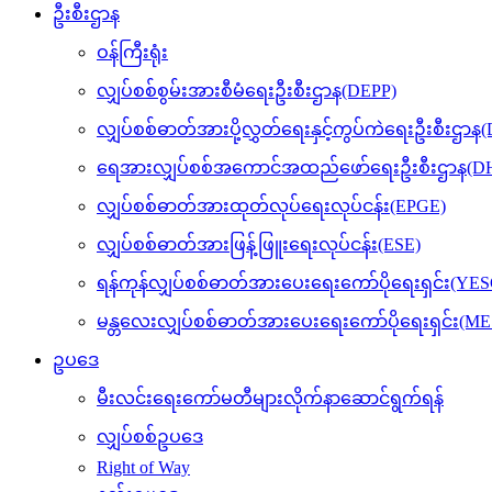
ဦးစီးဌာန
ဝန်ကြီးရုံး
လျှပ်စစ်စွမ်းအားစီမံရေးဦးစီးဌာန(DEPP)
လျှပ်စစ်ဓာတ်အားပို့လွှတ်ရေးနှင့်ကွပ်ကဲရေးဦးစီးဌာန
ရေအားလျှပ်စစ်အကောင်အထည်ဖော်ရေးဦးစီးဌာန(DH
လျှပ်စစ်ဓာတ်အားထုတ်လုပ်ရေးလုပ်ငန်း(EPGE)
လျှပ်စစ်ဓာတ်အားဖြန့်ဖြူးရေးလုပ်ငန်း(ESE)
ရန်ကုန်လျှပ်စစ်ဓာတ်အားပေးရေးကော်ပိုရေးရှင်း(YES
မန္တလေးလျှပ်စစ်ဓာတ်အားပေးရေးကော်ပိုရေးရှင်း(M
ဥပဒေ
မီးလင်းရေးကော်မတီများလိုက်နာဆောင်ရွက်ရန်
လျှပ်စစ်ဥပဒေ
Right of Way