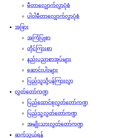
မီတာလျှောက်လွှာပုံစံ
ပါဝါမီတာလျှောက်လွှာပုံစံ
အခြား
အကြံပြုစာ
တိုင်ကြားစာ
နည်းပညာစာအုပ်များ
ဆောင်းပါးများ
ပြည်သူသို့ပန်ကြားလွှာ
လွှတ်တော်ကဏ္ဍ
ပြည်ထောင်စုလွှတ်တော်ကဏ္ဍ
ပြည်သူ့လွှတ်တော်ကဏ္ဍ
အမျိုးသားလွှတ်တော်ကဏ္ဍ
ဆက်သွယ်ရန်