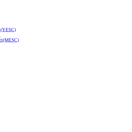
်း(YESC)
င်း(MESC)