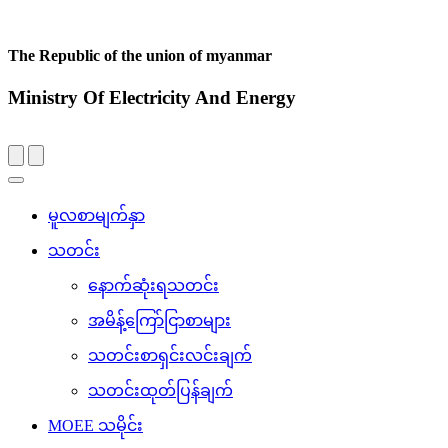
The Republic of the union of myanmar
Ministry Of Electricity And Energy
Toggle
navigation
မူလစာမျက်နှာ
သတင်း
နောက်ဆုံးရသတင်း
အမိန့်ကြော်ငြာစာများ
သတင်းစာရှင်းလင်းချက်
သတင်းထုတ်ပြန်ချက်
MOEE သမိုင်း