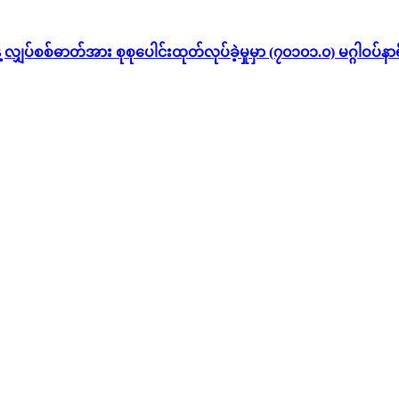
တ်အား စုစုပေါင်းထုတ်လုပ်ခဲ့မှုမှာ (၇၀၁၀၁.၀) မဂ္ဂါဝပ်နာရီဖြစ