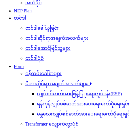
အသံဖိုင်
NEP Plan
တင်ဒါ
တင်ဒါခေါ်ယူခြင်း
တင်ဒါဆိုင်ရာအချက်အလက်များ
တင်ဒါအောင်မြင်သူများ
တင်ဒါပုံစံ
Form
ဝန်ထမ်းခေါ်စာများ
မီတာဆိုင်ရာ အချက်အလက်များ
လျှပ်စစ်ဓာတ်အားဖြန့်ဖြူးရေးလုပ်ငန်း(ESE)
ရန်ကုန်လျှပ်စစ်ဓာတ်အားပေးရေးကော်ပိုရေးရှင
မန္တလေးလျှပ်စစ်ဓာတ်အားပေးရေးကော်ပိုရေးရှ
Transformer လျှောက်လွှာပုံစံ