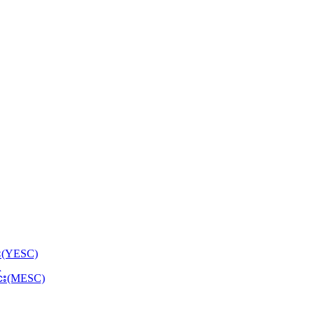
်း(YESC)
င်း(MESC)