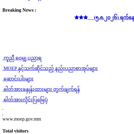
Breaking News :
(၅.၈.၂၀၂၆) ရက်နေ့ လျှပ်စစ်ဓာ
ကူညီ ဝေမျှ ပညာရ
MOEP နှင့်သက်ဆိုင်သည့် နည်းပညာစာအုပ်များ
ဆောင်းပါးများ
ဓါတ်အားခနှုန်းထားများ တွက်ချက်ရန်
ဓါတ်အားလိုင်းပြမြေပုံ
www.moep.gov.mm
Total visitors