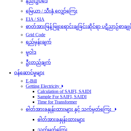
နည်းဥပဒေ
မြေယာ / သီးနှံ လျှော်ကြေး
EIA / SIA
ဓာတ်အားဖြန့်ဖြူးရောင်းချခြင်းဆိုင်ရာ ပဋိညာဉ်စာချုပ
Grid Code
ရည်မှန်းချက်
မူဝါဒ
ဦးတည်ချက်
ဝန်ဆောင်မှုများ
E-Bill
Getting Electricity
Calculation of SAIFI, SAIDI
Sample For SAIFI, SAIDI
Time for Transformer
ဓါတ်အားခနှုန်းထားများ နှင့် သက်မှတ်ကြေး
ဓါတ်အားခနှုန်းထားများ
သက်မှတ်ကြေး