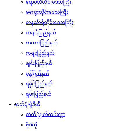
ဧရာ၀တီတိုင်းဒေသကြီး
မကွေးတိုင်းဒေသကြီး
တနင်္သာရီတိုင်းဒေသကြီး
ကချင်ပြည်နယ်
ကယားပြည်နယ်
ကရင်ပြည်နယ်
ချင်းပြည်နယ်
မွန်ပြည်နယ်
ရခိုင်ပြည်နယ်
ရှမ်းပြည်နယ်
ဓာတ်ပုံ/ဗွီဒီယို
ဓာတ်ပုံမှတ်တမ်းလွှာ
ဗွီဒီယို