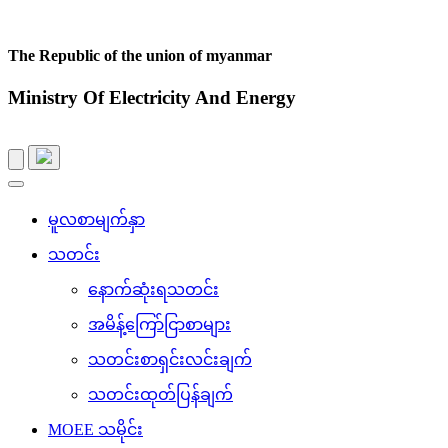
The Republic of the union of myanmar
Ministry Of Electricity And Energy
Toggle
navigation
မူလစာမျက်နှာ
သတင်း
နောက်ဆုံးရသတင်း
အမိန့်ကြော်ငြာစာများ
သတင်းစာရှင်းလင်းချက်
သတင်းထုတ်ပြန်ချက်
MOEE သမိုင်း