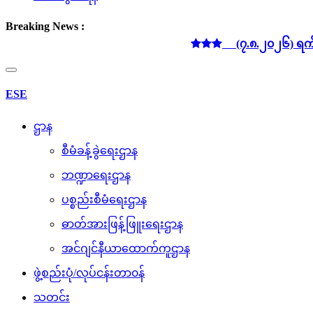
Breaking News :
(၇.၈.၂၀၂၆) ရက်နေ့ လျှပ်စ
Toggle
navigation
ESE
ဌာန
စီမံခန့်ခွဲရေးဌာန
ဘဏ္ဍာရေးဌာန
ပစ္စည်းစီမံရေးဌာန
ဓာတ်အားဖြန့်ဖြူးရေးဌာန
အင်ဂျင်နီယာထောက်ကူဌာန
ဖွဲ့စည်းပုံ/လုပ်ငန်းတာ၀န်
သတင်း