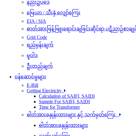
နည်းဥပဒေ
မြေယာ / သီးနှံ လျှော်ကြေး
EIA / SIA
ဓာတ်အားဖြန့်ဖြူးရောင်းချခြင်းဆိုင်ရာ ပဋိညာဉ်စာချုပ
Grid Code
ရည်မှန်းချက်
မူဝါဒ
ဦးတည်ချက်
ဝန်ဆောင်မှုများ
E-Bill
Getting Electricity
Calculation of SAIFI, SAIDI
Sample For SAIFI, SAIDI
Time for Transformer
ဓါတ်အားခနှုန်းထားများ နှင့် သက်မှတ်ကြေး
ဓါတ်အားခနှုန်းထားများ
သက်မှတ်ကြေး