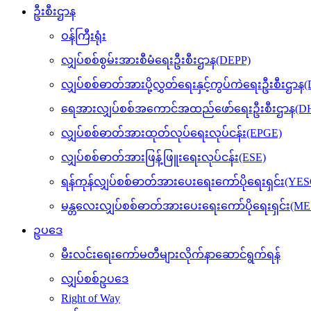
ဦးစီးဌာန
ဝန်ကြီးရုံး
လျှပ်စစ်စွမ်းအားစီမံရေးဦးစီးဌာန(DEPP)
လျှပ်စစ်ဓာတ်အားပို့လွှတ်ရေးနှင့်ကွပ်ကဲရေးဦးစီးဌာန
ရေအားလျှပ်စစ်အကောင်အထည်ဖော်ရေးဦးစီးဌာန(DH
လျှပ်စစ်ဓာတ်အားထုတ်လုပ်ရေးလုပ်ငန်း(EPGE)
လျှပ်စစ်ဓာတ်အားဖြန့်ဖြူးရေးလုပ်ငန်း(ESE)
ရန်ကုန်လျှပ်စစ်ဓာတ်အားပေးရေးကော်ပိုရေးရှင်း(YES
မန္တလေးလျှပ်စစ်ဓာတ်အားပေးရေးကော်ပိုရေးရှင်း(M
ဥပဒေ
မီးလင်းရေးကော်မတီများလိုက်နာဆောင်ရွက်ရန်
လျှပ်စစ်ဥပဒေ
Right of Way