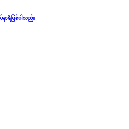
ီဖြစ်ပါသည်။