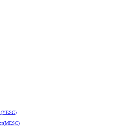
်း(YESC)
င်း(MESC)