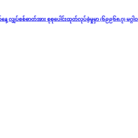
စ်ဓာတ်အား စုစုပေါင်းထုတ်လုပ်ခဲ့မှုမှာ (၆၉၉၆၈.၇) မဂ္ဂါဝပ်နာရ