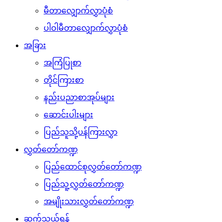
မီတာလျှောက်လွှာပုံစံ
ပါဝါမီတာလျှောက်လွှာပုံစံ
အခြား
အကြံပြုစာ
တိုင်ကြားစာ
နည်းပညာစာအုပ်များ
ဆောင်းပါးများ
ပြည်သူသို့ပန်ကြားလွှာ
လွှတ်တော်ကဏ္ဍ
ပြည်ထောင်စုလွှတ်တော်ကဏ္ဍ
ပြည်သူ့လွှတ်တော်ကဏ္ဍ
အမျိုးသားလွှတ်တော်ကဏ္ဍ
ဆက်သွယ်ရန်