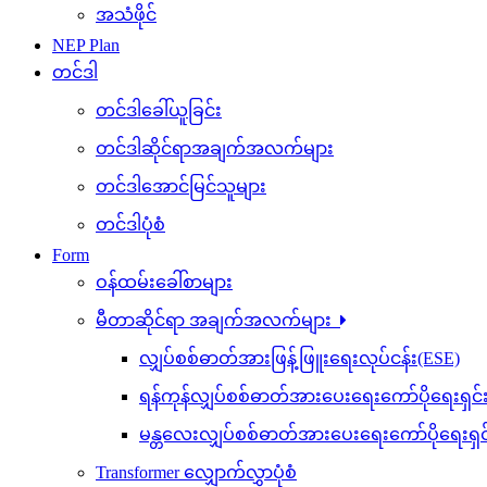
အသံဖိုင်
NEP Plan
တင်ဒါ
တင်ဒါခေါ်ယူခြင်း
တင်ဒါဆိုင်ရာအချက်အလက်များ
တင်ဒါအောင်မြင်သူများ
တင်ဒါပုံစံ
Form
ဝန်ထမ်းခေါ်စာများ
မီတာဆိုင်ရာ အချက်အလက်များ
လျှပ်စစ်ဓာတ်အားဖြန့်ဖြူးရေးလုပ်ငန်း(ESE)
ရန်ကုန်လျှပ်စစ်ဓာတ်အားပေးရေးကော်ပိုရေးရှင
မန္တလေးလျှပ်စစ်ဓာတ်အားပေးရေးကော်ပိုရေးရှ
Transformer လျှောက်လွှာပုံစံ