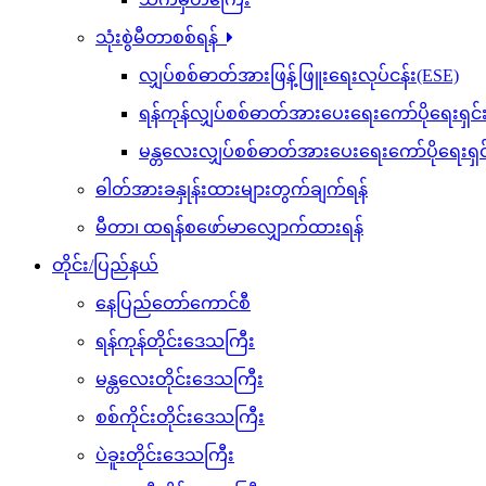
သုံးစွဲမီတာစစ်ရန်
လျှပ်စစ်ဓာတ်အားဖြန့်ဖြူးရေးလုပ်ငန်း(ESE)
ရန်ကုန်လျှပ်စစ်ဓာတ်အားပေးရေးကော်ပိုရေးရှင
မန္တလေးလျှပ်စစ်ဓာတ်အားပေးရေးကော်ပိုရေးရှ
ဓါတ်အားခနှုန်းထားများတွက်ချက်ရန်
မီတာ၊ ထရန်စဖော်မာလျှောက်ထားရန်
တိုင်း/ပြည်နယ်
နေပြည်တော်ကောင်စီ
ရန်ကုန်တိုင်းဒေသကြီး
မန္တလေးတိုင်းဒေသကြီး
စစ်ကိုင်းတိုင်းဒေသကြီး
ပဲခူးတိုင်းဒေသကြီး