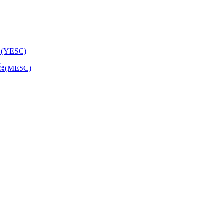
်း(YESC)
င်း(MESC)