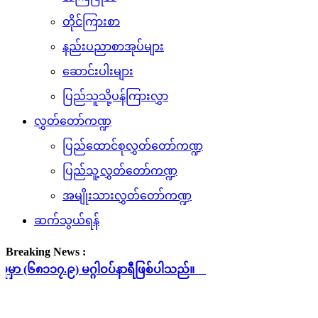
တိုင်ကြားစာ
နည်းပညာစာအုပ်များ
ဆောင်းပါးများ
ပြည်သူသို့ပန်ကြားလွှာ
လွှတ်တော်ကဏ္ဍ
ပြည်ထောင်စုလွှတ်တော်ကဏ္ဍ
ပြည်သူ့လွှတ်တော်ကဏ္ဍ
အမျိုးသားလွှတ်တော်ကဏ္ဍ
ဆက်သွယ်ရန်
Breaking News :
္ဂါဝပ်နာရီဖြစ်ပါသည်။