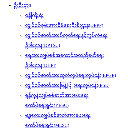
ဦးစီးဌာန
ဝန်ကြီးရုံး
လျှပ်စစ်စွမ်းအားစီမံရေးဦးစီးဌာန(DEPP)
လျှပ်စစ်ဓာတ်အားပို့လွှတ်ရေးနှင့်ကွပ်ကဲရေး
ဦးစီးဌာန(DPTSC)
ရေအားလျှပ်စစ်အကောင်အထည်ဖော်ရေး
ဦးစီးဌာန(DHPI)
လျှပ်စစ်ဓာတ်အားထုတ်လုပ်ရေးလုပ်ငန်း(EPGE)
လျှပ်စစ်ဓာတ်အားဖြန့်ဖြူးရေးလုပ်ငန်း(ESE)
ရန်ကုန်လျှပ်စစ်ဓာတ်အားပေးရေး
ကော်ပိုရေးရှင်း(YESC)
မန္တလေးလျှပ်စစ်ဓာတ်အားပေးရေး
ကော်ပိုရေးရှင်း(MESC)