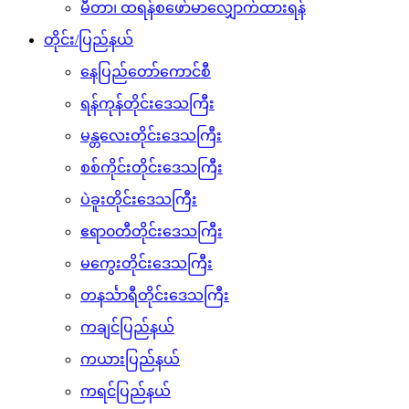
မီတာ၊ ထရန်စဖော်မာလျှောက်ထားရန်
တိုင်း/ပြည်နယ်
နေပြည်တော်ကောင်စီ
ရန်ကုန်တိုင်းဒေသကြီး
မန္တလေးတိုင်းဒေသကြီး
စစ်ကိုင်းတိုင်းဒေသကြီး
ပဲခူးတိုင်းဒေသကြီး
ဧရာ၀တီတိုင်းဒေသကြီး
မကွေးတိုင်းဒေသကြီး
တနင်္သာရီတိုင်းဒေသကြီး
ကချင်ပြည်နယ်
ကယားပြည်နယ်
ကရင်ပြည်နယ်