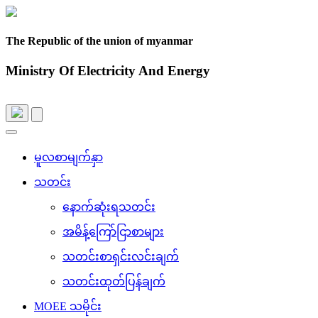
The Republic of the union of myanmar
Ministry Of Electricity And Energy
Toggle
navigation
မူလစာမျက်နှာ
သတင်း
နောက်ဆုံးရသတင်း
အမိန့်ကြော်ငြာစာများ
သတင်းစာရှင်းလင်းချက်
သတင်းထုတ်ပြန်ချက်
MOEE သမိုင်း