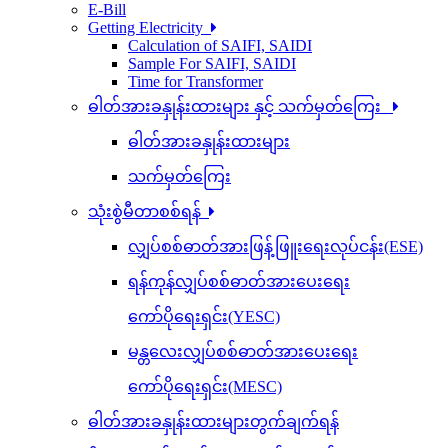
E-Bill
Getting Electricity
Calculation of SAIFI, SAIDI
Sample For SAIFI, SAIDI
Time for Transformer
ဓါတ်အားခနှုန်းထားများ နှင့် သက်မှတ်ကြေး
ဓါတ်အားခနှုန်းထားများ
သက်မှတ်ကြေး
သုံးစွဲမီတာစစ်ရန်
လျှပ်စစ်ဓာတ်အားဖြန့်ဖြူးရေးလုပ်ငန်း(ESE)
ရန်ကုန်လျှပ်စစ်ဓာတ်အားပေးရေး
ကော်ပိုရေးရှင်း(YESC)
မန္တလေးလျှပ်စစ်ဓာတ်အားပေးရေး
ကော်ပိုရေးရှင်း(MESC)
ဓါတ်အားခနှုန်းထားများတွက်ချက်ရန်