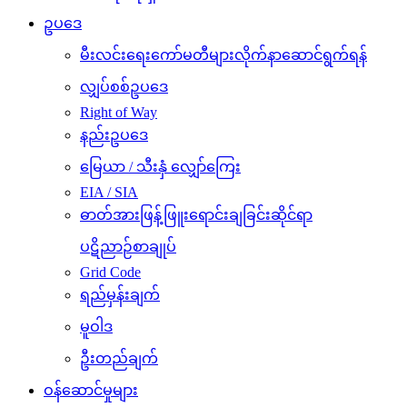
ဥပဒေ
မီးလင်းရေးကော်မတီများလိုက်နာဆောင်ရွက်ရန်
လျှပ်စစ်ဥပဒေ
Right of Way
နည်းဥပဒေ
မြေယာ / သီးနှံ လျှော်ကြေး
EIA / SIA
ဓာတ်အားဖြန့်ဖြူးရောင်းချခြင်းဆိုင်ရာ
ပဋိညာဉ်စာချုပ်
Grid Code
ရည်မှန်းချက်
မူဝါဒ
ဦးတည်ချက်
ဝန်ဆောင်မှုများ