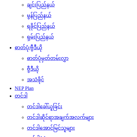
ချင်းပြည်နယ်
မွန်ပြည်နယ်
ရခိုင်ပြည်နယ်
ရှမ်းပြည်နယ်
ဓာတ်ပုံ/ဗွီဒီယို
ဓာတ်ပုံမှတ်တမ်းလွှာ
ဗွီဒီယို
အသံဖိုင်
NEP Plan
တင်ဒါ
တင်ဒါခေါ်ယူခြင်း
တင်ဒါဆိုင်ရာအချက်အလက်များ
တင်ဒါအောင်မြင်သူများ