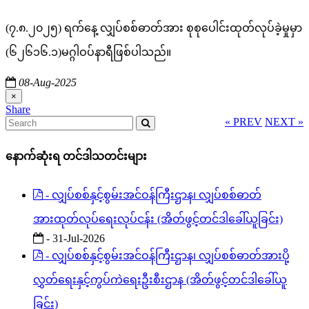
(၇.၈.၂၀၂၅) ရက်နေ့ လျှပ်စစ်ဓာတ်အား စုစုပေါင်းထုတ်လုပ်ခဲ့မှုမှာ
(၆၂၆၁၆.၁)မဂ္ဂါဝပ်နာရီဖြစ်ပါသည်။
08-Aug-2025
×
Share
« PREV
NEXT »
နောက်ဆုံးရ တင်ဒါသတင်းများ
- လျှပ်စစ်နှင့်စွမ်းအင်ဝန်ကြီးဌာန၊ လျှပ်စစ်ဓာတ်
အားထုတ်လုပ်ရေးလုပ်ငန်း (အိတ်ဖွင့်တင်ဒါခေါ်ယူခြင်း)
- 31-Jul-2026
- လျှပ်စစ်နှင့်စွမ်းအင်ဝန်ကြီးဌာန၊ လျှပ်စစ်ဓာတ်အားပို့
လွှတ်ရေးနှင့်ကွပ်ကဲရေးဦးစီးဌာန (အိတ်ဖွင့်တင်ဒါခေါ်ယူ
ခြင်း)