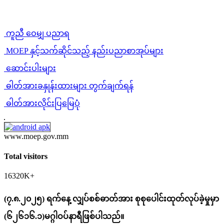
ကူညီ ဝေမျှ ပညာရ
MOEP နှင့်သက်ဆိုင်သည့် နည်းပညာစာအုပ်များ
ဆောင်းပါးများ
ဓါတ်အားခနှုန်းထားများ တွက်ချက်ရန်
ဓါတ်အားလိုင်းပြမြေပုံ
www.moep.gov.mm
Total visitors
16320K+
(၇.၈.၂၀၂၅) ရက်နေ့ လျှပ်စစ်ဓာတ်အား စုစုပေါင်းထုတ်လုပ်ခဲ့မှုမှာ
(၆၂၆၁၆.၁)မဂ္ဂါဝပ်နာရီဖြစ်ပါသည်။