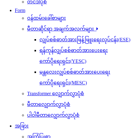
တင်ဒါပုံစံ
Form
ဝန်ထမ်းခေါ်စာများ
မီတာဆိုင်ရာ အချက်အလက်များ
လျှပ်စစ်ဓာတ်အားဖြန့်ဖြူးရေးလုပ်ငန်း(ESE)
ရန်ကုန်လျှပ်စစ်ဓာတ်အားပေးရေး
ကော်ပိုရေးရှင်း(YESC)
မန္တလေးလျှပ်စစ်ဓာတ်အားပေးရေး
ကော်ပိုရေးရှင်း(MESC)
Transformer လျှောက်လွှာပုံစံ
မီတာလျှောက်လွှာပုံစံ
ပါဝါမီတာလျှောက်လွှာပုံစံ
အခြား
အကြံပြုစာ