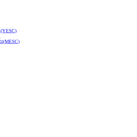
်း(YESC)
င်း(MESC)