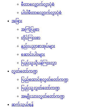
မီတာလျှောက်လွှာပုံစံ
ပါဝါမီတာလျှောက်လွှာပုံစံ
အခြား
အကြံပြုစာ
တိုင်ကြားစာ
နည်းပညာစာအုပ်များ
ဆောင်းပါးများ
ပြည်သူသို့ပန်ကြားလွှာ
လွှတ်တော်ကဏ္ဍ
ပြည်ထောင်စုလွှတ်တော်ကဏ္ဍ
ပြည်သူ့လွှတ်တော်ကဏ္ဍ
အမျိုးသားလွှတ်တော်ကဏ္ဍ
ဆက်သွယ်ရန်