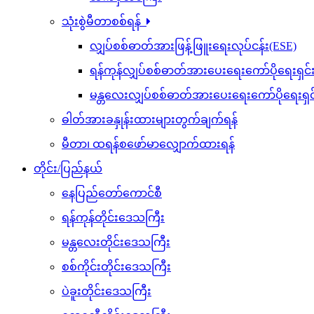
သက်မှတ်ကြေး
သုံးစွဲမီတာစစ်ရန်
လျှပ်စစ်ဓာတ်အားဖြန့်ဖြူးရေးလုပ်ငန်း(ESE)
ရန်ကုန်လျှပ်စစ်ဓာတ်အားပေးရေးကော်ပိုရေးရှင
မန္တလေးလျှပ်စစ်ဓာတ်အားပေးရေးကော်ပိုရေးရှ
ဓါတ်အားခနှုန်းထားများတွက်ချက်ရန်
မီတာ၊ ထရန်စဖော်မာလျှောက်ထားရန်
တိုင်း/ပြည်နယ်
နေပြည်တော်ကောင်စီ
ရန်ကုန်တိုင်းဒေသကြီး
မန္တလေးတိုင်းဒေသကြီး
စစ်ကိုင်းတိုင်းဒေသကြီး
ပဲခူးတိုင်းဒေသကြီး