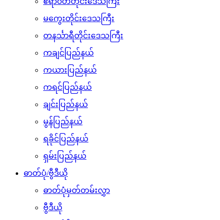
ဧရာ၀တီတိုင်းဒေသကြီး
မကွေးတိုင်းဒေသကြီး
တနင်္သာရီတိုင်းဒေသကြီး
ကချင်ပြည်နယ်
ကယားပြည်နယ်
ကရင်ပြည်နယ်
ချင်းပြည်နယ်
မွန်ပြည်နယ်
ရခိုင်ပြည်နယ်
ရှမ်းပြည်နယ်
ဓာတ်ပုံ/ဗွီဒီယို
ဓာတ်ပုံမှတ်တမ်းလွှာ
ဗွီဒီယို