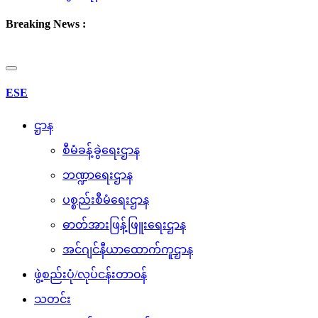
Breaking News :
Toggle
navigation
ESE
ဌာန
စီမံခန့်ခွဲရေးဌာန
ဘဏ္ဍာရေးဌာန
ပစ္စည်းစီမံရေးဌာန
ဓာတ်အားဖြန့်ဖြူးရေးဌာန
အင်ဂျင်နီယာထောက်ကူဌာန
ဖွဲ့စည်းပုံ/လုပ်ငန်းတာ၀န်
သတင်း