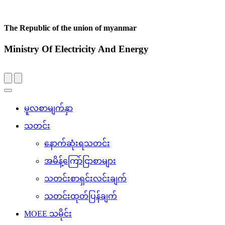
The Republic of the union of myanmar
Ministry Of Electricity And Energy
Toggle
navigation
မူလစာမျက်နှာ
သတင်း
နောက်ဆုံးရသတင်း
အမိန့်ကြော်ငြာစာများ
သတင်းစာရှင်းလင်းချက်
သတင်းထုတ်ပြန်ချက်
MOEE သမိုင်း