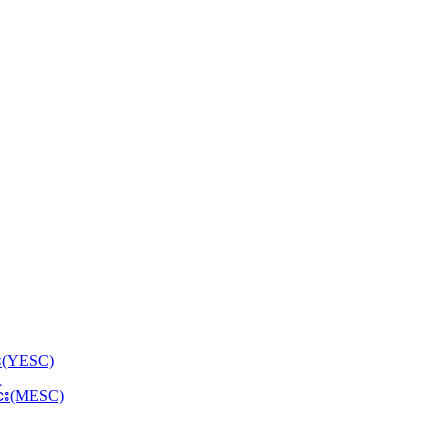
်း(YESC)
င်း(MESC)