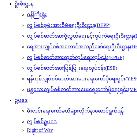
ဦးစီးဌာန
ဝန်ကြီးရုံး
လျှပ်စစ်စွမ်းအားစီမံရေးဦးစီးဌာန(DEPP)
လျှပ်စစ်ဓာတ်အားပို့လွှတ်ရေးနှင့်ကွပ်ကဲရေးဦးစီးဌာန
ရေအားလျှပ်စစ်အကောင်အထည်ဖော်ရေးဦးစီးဌာန(DH
လျှပ်စစ်ဓာတ်အားထုတ်လုပ်ရေးလုပ်ငန်း(EPGE)
လျှပ်စစ်ဓာတ်အားဖြန့်ဖြူးရေးလုပ်ငန်း(ESE)
ရန်ကုန်လျှပ်စစ်ဓာတ်အားပေးရေးကော်ပိုရေးရှင်း(YES
မန္တလေးလျှပ်စစ်ဓာတ်အားပေးရေးကော်ပိုရေးရှင်း(M
ဥပဒေ
မီးလင်းရေးကော်မတီများလိုက်နာဆောင်ရွက်ရန်
လျှပ်စစ်ဥပဒေ
Right of Way