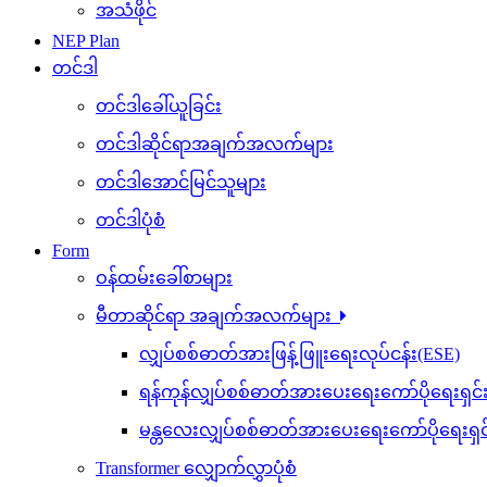
အသံဖိုင်
NEP Plan
တင်ဒါ
တင်ဒါခေါ်ယူခြင်း
တင်ဒါဆိုင်ရာအချက်အလက်များ
တင်ဒါအောင်မြင်သူများ
တင်ဒါပုံစံ
Form
ဝန်ထမ်းခေါ်စာများ
မီတာဆိုင်ရာ အချက်အလက်များ
လျှပ်စစ်ဓာတ်အားဖြန့်ဖြူးရေးလုပ်ငန်း(ESE)
ရန်ကုန်လျှပ်စစ်ဓာတ်အားပေးရေးကော်ပိုရေးရှင
မန္တလေးလျှပ်စစ်ဓာတ်အားပေးရေးကော်ပိုရေးရှ
Transformer လျှောက်လွှာပုံစံ