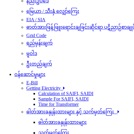
နည်းဥပဒေ
မြေယာ / သီးနှံ လျှော်ကြေး
EIA / SIA
ဓာတ်အားဖြန့်ဖြူးရောင်းချခြင်းဆိုင်ရာ ပဋိညာဉ်စာချုပ
Grid Code
ရည်မှန်းချက်
မူဝါဒ
ဦးတည်ချက်
ဝန်ဆောင်မှုများ
E-Bill
Getting Electricity
Calculation of SAIFI, SAIDI
Sample For SAIFI, SAIDI
Time for Transformer
ဓါတ်အားခနှုန်းထားများ နှင့် သက်မှတ်ကြေး
ဓါတ်အားခနှုန်းထားများ