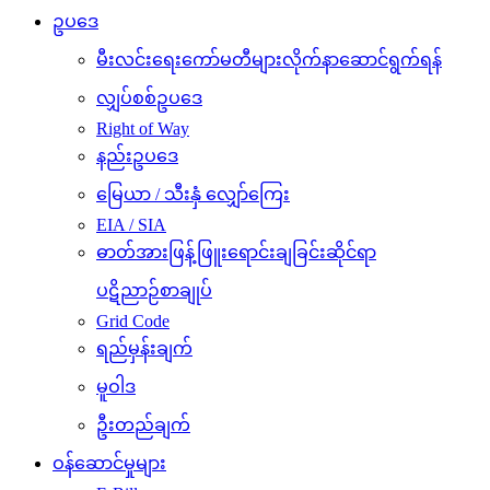
ဥပဒေ
မီးလင်းရေးကော်မတီများလိုက်နာဆောင်ရွက်ရန်
လျှပ်စစ်ဥပဒေ
Right of Way
နည်းဥပဒေ
မြေယာ / သီးနှံ လျှော်ကြေး
EIA / SIA
ဓာတ်အားဖြန့်ဖြူးရောင်းချခြင်းဆိုင်ရာ
ပဋိညာဉ်စာချုပ်
Grid Code
ရည်မှန်းချက်
မူဝါဒ
ဦးတည်ချက်
ဝန်ဆောင်မှုများ