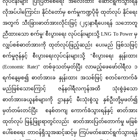
လုပ်ငန်းများ ပြီးပြတ်စေရေး အလေးထား ဆောင်ရွက်သွားရန်
လိုအပ်ပါကြောင်း၊ နိုင်ငံတော်မှ စက်မှုကဏ္ဍပိုမို ထုတ်လုပ် နိုင်ရေး
အတွက် သီးခြားဓာတ်အားလိုင်းဖြင့် (၂၄)နာရီပေးရန် သဘောတူ
ညီထားသော စက်မှု/ စီးပွားရေး လုပ်ငန်းများသို့ LNG To Power မှ
လျှပ်စစ်ဓာတ်အားကို ထုတ်လုပ်ဖြည့်ဆည်း ပေးမည် ဖြစ်သဖြင့်
စက်မှုဇုန်နှင့် စီးပွားရေးလုပ်ငန်းများသို့ "စီးပွားရေး နှုန်းထား
(Economic Rate)" တစ်ခုသတ်မှတ်ပြီး လာမည့်ဖေဖော်ဝါရီလ ၁
ရက်နေ့မှစ၍ ဓာတ်အားခ နှုန်းထား အသစ်ဖြင့် စတင်ကောက်ခံ
မည်ဖြစ်သောကြောင့် ဇန်နဝါရီလကုန်အထိ သုံးစွဲခဲ့သော
ဓာတ်အားခယူနစ်များကို ဌာနနှင့် မီးသုံးစွဲသူ နှစ်ဦးတို့မှဖတ်၍
မှတ်တမ်းတင်ပြီး စနစ်တကျ ကောက်ခံသွားရန်နှင့် ဓာတ်အား
ထုတ်လုပ် ဖြန့်ဖြူးရာတွင်လည်း ဓာတ်အားပြတ်တောက်မှု မဖြစ်
ပေါ်စေရေး တာဝန်ရှိသူအဆင့်ဆင့်မှ ကြပ်မတ်ဆောင်ရွက်သွားရန်