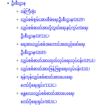
ဦးစီးဌာန
ဝန်ကြီးရုံး
လျှပ်စစ်စွမ်းအားစီမံရေးဦးစီးဌာန(DEPP)
လျှပ်စစ်ဓာတ်အားပို့လွှတ်ရေးနှင့်ကွပ်ကဲရေး
ဦးစီးဌာန(DPTSC)
ရေအားလျှပ်စစ်အကောင်အထည်ဖော်ရေး
ဦးစီးဌာန(DHPI)
လျှပ်စစ်ဓာတ်အားထုတ်လုပ်ရေးလုပ်ငန်း(EPGE)
လျှပ်စစ်ဓာတ်အားဖြန့်ဖြူးရေးလုပ်ငန်း(ESE)
ရန်ကုန်လျှပ်စစ်ဓာတ်အားပေးရေး
ကော်ပိုရေးရှင်း(YESC)
မန္တလေးလျှပ်စစ်ဓာတ်အားပေးရေး
ကော်ပိုရေးရှင်း(MESC)