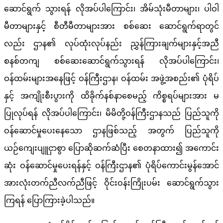
ဆောင်ရွက် သွားရန် လိုအပ်ပါကြောင်း၊ အိမ်သုံးမီတာများ၊ ပါဝါ
မီတာများနှင့် စီတီမီတာများအား စစ်ဆေး ဆောင်ရွက်ရာတွင်
လည်း ဌာန၏ လုပ်ထုံးလုပ်နည်း ညွှန်ကြားချက်များနှင့်အညီ
စနစ်တကျ စစ်ဆေးဆောင်ရွက်သွားရန် လိုအပ်ပါကြောင်း၊
ဝန်ထမ်းများအနေဖြင့် ဝန်ကြီးဌာန၊ ဝန်ထမ်း အဖွဲ့အစည်း၏ ပုံရိပ်
နှင့် အကျိုးစီးပွားကို ထိခိုက်နစ်နာစေမည့် ကိစ္စရပ်များအား မ
ပြုလုပ်ရန် လိုအပ်ပါကြောင်း၊ မိမိတို့ဝန်ကြီးဌာနသည် ပြည်သူကို
ဝန်ဆောင်မှုပေးနေသော ဌာနဖြစ်သည့် အတွက် ပြည်သူကို
ယဉ်ကျေးပျူငှာစွာ ပြောဆိုဆက်ဆံပြီး စေတနာထား၍ အကောင်း
ဆုံး ဝန်ဆောင်မှုပေးရန်နှင့် ဝန်ကြီးဌာန၏ ပုံရိပ်ကောင်းမွန်အောင်
အားလုံးတက်ညီလက်ညီဖြင့် ဝိုင်းဝန်းကြိုးပမ်း ဆောင်ရွက်သွား
ကြရန် ပြောကြားခဲ့ပါသည်။