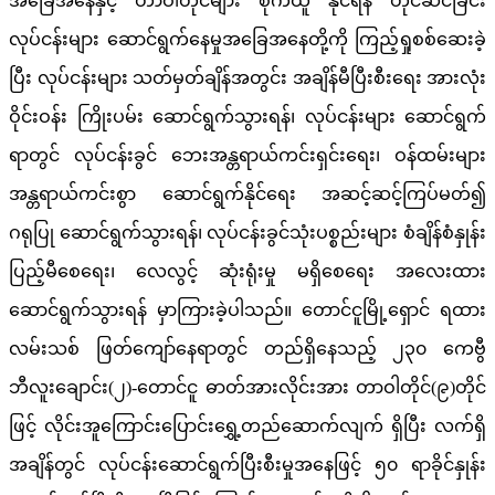
အခြေအနေနှင့် တာဝါတိုင်များ စိုက်ထူ နိုင်ရန် တိုင်ဆင်ခြင်း
လုပ်ငန်းများ ဆောင်ရွက်နေမှုအခြေအနေတို့ကို ကြည့်ရှုစစ်ဆေးခဲ့
ပြီး လုပ်ငန်းများ သတ်မှတ်ချိန်အတွင်း အချိန်မီပြီးစီးရေး အားလုံး
ဝိုင်းဝန်း ကြိုးပမ်း ဆောင်ရွက်သွားရန်၊ လုပ်ငန်းများ ဆောင်ရွက်
ရာတွင် လုပ်ငန်းခွင် ဘေးအန္တရာယ်ကင်းရှင်းရေး၊ ဝန်ထမ်းများ
အန္တရာယ်ကင်းစွာ ဆောင်ရွက်နိုင်ရေး အဆင့်ဆင့်ကြပ်မတ်၍
ဂရုပြု ဆောင်ရွက်သွားရန်၊ လုပ်ငန်းခွင်သုံးပစ္စည်းများ စံချိန်စံနှုန်း
ပြည့်မီစေရေး၊ လေလွင့် ဆုံးရုံးမှု မရှိစေရေး အလေးထား
ဆောင်ရွက်သွားရန် မှာကြားခဲ့ပါသည်။ တောင်ငူမြို့ရှောင် ရထား
လမ်းသစ် ဖြတ်ကျော်နေရာတွင် တည်ရှိနေသည့် ၂၃၀ ကေဗွီ
ဘီလူးချောင်း(၂)-တောင်ငူ ဓာတ်အားလိုင်းအား တာဝါတိုင်(၉)တိုင်
ဖြင့် လိုင်းအူကြောင်းပြောင်းရွှေ့တည်ဆောက်လျက် ရှိပြီး လက်ရှိ
အချိန်တွင် လုပ်ငန်းဆောင်ရွက်ပြီးစီးမှုအနေဖြင့် ၅၀ ရာခိုင်နှုန်း