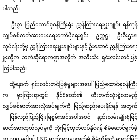
ပါသည်။
ဦးစွာ ပြည်ထောင်စုဝန်ကြီးရုံး ညွှန်ကြားရေးမှူးချုပ်၊ ရန်ကုန်
လျှပ်စစ်ဓာတ်အားပေးရေးကော်ပိုရေးရှင်း ဥက္ကဋ္ဌ၊ ဦးစီးဌာန၊
လုပ်ငန်းတို့မှ ညွှန်ကြားရေးမှူးချုပ်များနှင့် ဦးဆောင် ညွှန်ကြားရေး
မှူးတို့က သက်ဆိုင်ရာကဏ္ဍအလိုက် အသီးသီး ရှင်းလင်းတင်ပြခဲ့
ကြပါသည်။
ထို့နောက် ရှင်းလင်းတင်ပြခဲ့မှုများအပေါ် ပြည်ထောင်စုဝန်ကြီး
က မှာကြားရာတွင် နိုင်ငံတော်၏ တိုးတက်သုံးစွဲလာမည့်
လျှပ်စစ်ဓာတ်အားလိုအပ်ချက်ကို ဖြည့်ဆည်းပေးနိုင်ရန် အတွက်
ပြန်လည်ပြည့်ဖြိုးမြဲစွမ်းအင်အပါအဝင် နည်းလမ်းမျိုးစုံဖြင့်
ဓာတ်အားထုတ်လုပ်မှုကို တိုးမြှင့်ထုတ်လုပ်နိုင်ရန် စီမံဆောင်ရွက်ခဲ့
ရာ ၅၀၀ မဂ္ဂါဝပ် LNG ဓာတ်အားပေးစက်ရုံ စီမံကိန်းကို အောင်မြင်