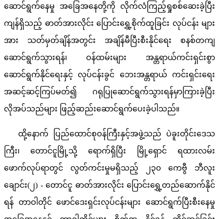
ဆောင်ရွက်နေမှု အခြေအနေတို့ကို လိုက်လံကြည့်ရှုစစ်ဆေးခဲ့ပြီး
ကျန်ရှိသည့် ဓာတ်အားလိုင်း ပြောင်းရွှေ့စိုက်ထူခြင်း လုပ်ငန်း များ
အား သတ်မှတ်ချိန်အတွင်း အချိန်မီပြီးစီးနိုင်ရေး စနစ်တကျ
ဆောင်ရွက်သွားရန်၊ ဝန်ထမ်းများ အန္တရာယ်ကင်းရှင်းစွာ
ဆောင်ရွက်နိုင်ရေးနှင့် လုပ်ငန်းခွင် ဘေးအန္တရာယ် ကင်းရှင်းရေး
အဆင့်ဆင့်ကြပ်မတ်၍ ဂရုပြုဆောင်ရွက်သွားရန်မှာကြားခဲ့ပြီး
လိုအပ်သည်များ ဖြည့်ဆည်းဆောင်ရွက်ပေးခဲ့ပါသည်။
ထို့နောက် ပြည်ထောင်စုဝန်ကြီးနှင့်အဖွဲ့သည် ပဲခူးတိုင်းဒေသ
ကြီး၊ တောင်ငူမြို့သို့ ရောက်ရှိပြီး မြို့ရှောင် ရထားလမ်း
ဖောက်လုပ်ရာတွင် လွတ်ကင်းမှုမရှိသည့် ၂၃၀ ကေဗွီ ဘီလူး
ချောင်း(၂) - တောင်ငူ ဓာတ်အားလိုင်း ပြောင်းရွှေ့တည်ဆောက်နိုင်
ရန် တာဝါတိုင် ဖောင်ဒေးရှင်းလုပ်ငန်းများ ဆောင်ရွက်ပြီးစီးနေမှု