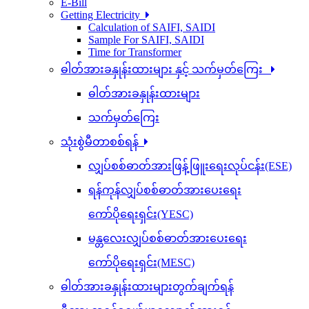
E-Bill
Getting Electricity
Calculation of SAIFI, SAIDI
Sample For SAIFI, SAIDI
Time for Transformer
ဓါတ်အားခနှုန်းထားများ နှင့် သက်မှတ်ကြေး
ဓါတ်အားခနှုန်းထားများ
သက်မှတ်ကြေး
သုံးစွဲမီတာစစ်ရန်
လျှပ်စစ်ဓာတ်အားဖြန့်ဖြူးရေးလုပ်ငန်း(ESE)
ရန်ကုန်လျှပ်စစ်ဓာတ်အားပေးရေး
ကော်ပိုရေးရှင်း(YESC)
မန္တလေးလျှပ်စစ်ဓာတ်အားပေးရေး
ကော်ပိုရေးရှင်း(MESC)
ဓါတ်အားခနှုန်းထားများတွက်ချက်ရန်