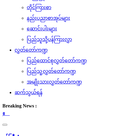
တိုင်ကြားစာ
နည်းပညာစာအုပ်များ
ဆောင်းပါးများ
ပြည်သူသို့ပန်ကြားလွှာ
လွှတ်တော်ကဏ္ဍ
ပြည်ထောင်စုလွှတ်တော်ကဏ္ဍ
ပြည်သူ့လွှတ်တော်ကဏ္ဍ
အမျိုးသားလွှတ်တော်ကဏ္ဍ
ဆက်သွယ်ရန်
Breaking News :
(၅.၈.၂၀
Toggle
navigation