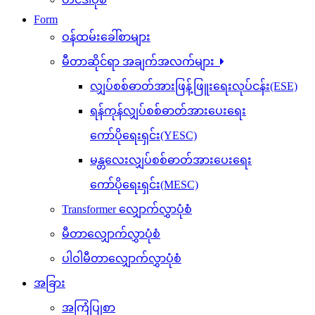
Form
ဝန်ထမ်းခေါ်စာများ
မီတာဆိုင်ရာ အချက်အလက်များ
လျှပ်စစ်ဓာတ်အားဖြန့်ဖြူးရေးလုပ်ငန်း(ESE)
ရန်ကုန်လျှပ်စစ်ဓာတ်အားပေးရေး
ကော်ပိုရေးရှင်း(YESC)
မန္တလေးလျှပ်စစ်ဓာတ်အားပေးရေး
ကော်ပိုရေးရှင်း(MESC)
Transformer လျှောက်လွှာပုံစံ
မီတာလျှောက်လွှာပုံစံ
ပါဝါမီတာလျှောက်လွှာပုံစံ
အခြား
အကြံပြုစာ