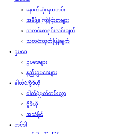
နောက်ဆုံးရသတင်း
အမိန့်ကြော်ငြာစာများ
သတင်းစာရှင်းလင်းချက်
သတင်းထုတ်ပြန်ချက်
ဥပဒေ
ဥပဒေများ
နည်းဥပဒေများ
ဓါတ်ပုံ/ဗွီဒီယို
ဓါတ်ပုံမှတ်တမ်းလွှာ
ဗွီဒီယို
အသံဖိုင်
တင်ဒါ