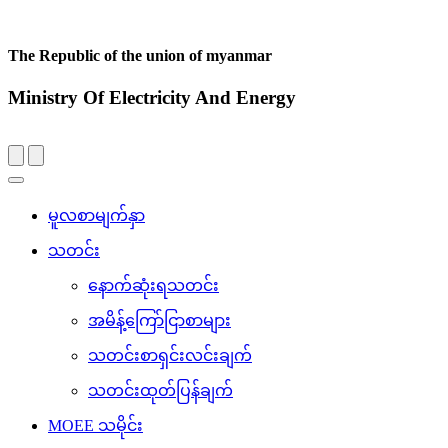
The Republic of the union of myanmar
Ministry Of Electricity And Energy
Toggle
navigation
မူလစာမျက်နှာ
သတင်း
နောက်ဆုံးရသတင်း
အမိန့်ကြော်ငြာစာများ
သတင်းစာရှင်းလင်းချက်
သတင်းထုတ်ပြန်ချက်
MOEE သမိုင်း