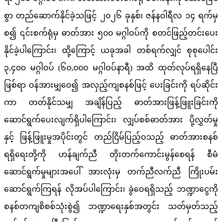
စွာ တည်ဆောက်နိုင်ခဲ့သဖြင့် ၂၀၂၆ ခုနှစ်၊ ဇန်နဝါရီလ ၁၄ ရက်မှ
စ၍ ၎င်းစက်ရုံမှ ဓာတ်အား ၅၀၀ မဂ္ဂါဝပ်ကို စတင်ဖြည့်တင်းပေး
နိုင်ခဲ့ပါကြောင်း၊ ထို့ကြောင့် ယခုအခါ တစ်ရက်လျှင် စုစုပေါင်း
၃,၄၀၀ မဂ္ဂါဝပ် (၆၀,၀၀၀ မဂ္ဂါဝပ်နာရီ) အထိ ထုတ်လုပ်ရရှိနေပြီ
ဖြစ်ရာ ဝန်အားမျှဝေ၍ အလှည့်ကျစနစ်ဖြင့် ပေးခြင်းကို ရပ်ဆိုင်း
ကာ တတ်နိုင်သမျှ အချိန်ပြည့် ဓာတ်အားဖြန့်ဖြူးခြင်းကို
ဆောင်ရွက်ပေးလျက်ရှိပါကြောင်း၊ လျှပ်စစ်ဓာတ်အား ပို့လွှတ်မှု
နှင့် ဖြန့်ဖြူးမှုအပိုင်းတွင် တည်ငြိမ်ပြည့်ဝသည့် ဓာတ်အားစနစ်
ရရှိရေးတို့ကို ဟန်ချက်ညီ တိုးတက်ကောင်းမွန်စေရန် စီမံ
ဆောင်ရွက်မှုများအပေါ် အားလုံးမှ တက်ညီလက်ညီ ကြိုးပမ်း
ဆောင်ရွက်ကြရန် လိုအပ်ပါကြောင်း၊ ခွဲဝေရရှိသည့် ဘဏ္ဍာငွေကို
စနစ်တကျစိစစ်သုံးစွဲ၍ ဘဏ္ဍာရေးနှစ်အတွင်း သတ်မှတ်သည့်