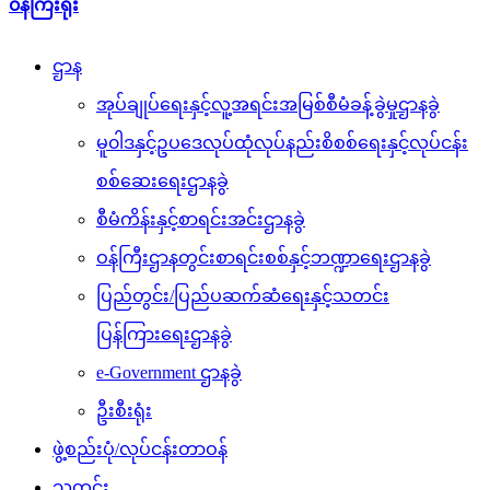
၀န်ကြီးရုံး
ဌာန
အုပ်ချုပ်ရေးနှင့်လူ့အရင်းအမြစ်စီမံခန့်ခွဲမှုဌာနခွဲ
မူ၀ါဒနှင့်ဥပဒေလုပ်ထုံလုပ်နည်းစိစစ်ရေးနှင့်လုပ်ငန်း
စစ်ဆေးရေးဌာနခွဲ
စီမံကိန်းနှင့်စာရင်းအင်းဌာနခွဲ
ဝန်ကြီးဌာနတွင်းစာရင်းစစ်နှင့်ဘဏ္ဍာရေးဌာနခွဲ
ပြည်တွင်း/ပြည်ပဆက်ဆံရေးနှင့်သတင်း
ပြန်ကြားရေးဌာနခွဲ
e-Government ဌာနခွဲ
ဦးစီးရုံး
ဖွဲ့စည်းပုံ/လုပ်ငန်းတာဝန်
သတင်း