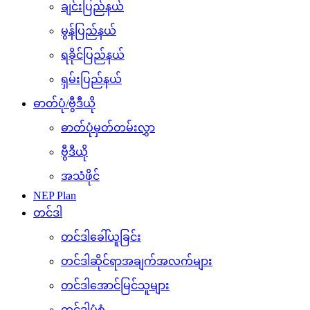
ချင်းပြည်နယ်
မွန်ပြည်နယ်
ရခိုင်ပြည်နယ်
ရှမ်းပြည်နယ်
ဓာတ်ပုံ/ဗွီဒီယို
ဓာတ်ပုံမှတ်တမ်းလွှာ
ဗွီဒီယို
အသံဖိုင်
NEP Plan
တင်ဒါ
တင်ဒါခေါ်ယူခြင်း
တင်ဒါဆိုင်ရာအချက်အလက်များ
တင်ဒါအောင်မြင်သူများ
တင်ဒါပုံစံ