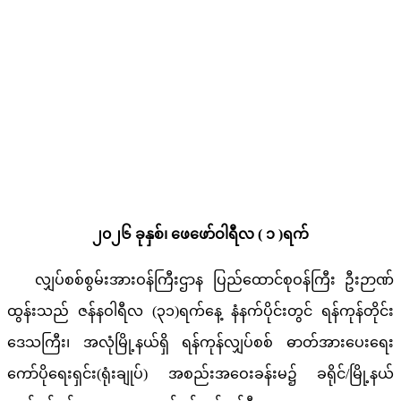
၂၀၂၆ ခုနှစ်၊ ဖေဖော်ဝါရီလ ( ၁ )ရက်
လျှပ်စစ်စွမ်းအားဝန်ကြီးဌာန ပြည်ထောင်စုဝန်ကြီး ဦးဉာဏ်
ထွန်းသည် ဇန်နဝါရီလ (၃၁)ရက်နေ့ နံနက်ပိုင်းတွင် ရန်ကုန်တိုင်း
ဒေသကြီး၊ အလုံမြို့နယ်ရှိ ရန်ကုန်လျှပ်စစ် ဓာတ်အားပေးရေး
ကော်ပိုရေးရှင်း(ရုံးချုပ်) အစည်းအဝေးခန်းမ၌ ခရိုင်/မြို့နယ်