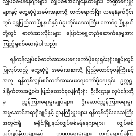
လျှပ်စစ်မန်နေဂျာများ၊ လျှပ်စစ်အင်ဂျင်နီယာများ၊ ဘဏ္ဍာရေးမှူး
များနှင့် တွေ့ဆုံပွဲအခမ်းအနားသို့ တက်ရောက်ပြီး ယနေနံနက်ပိုင်း
တွင် ရွှေပြည်သာမြို့နယ်နှင့် ပဲခူးတိုင်းဒေသကြီး၊ တောင်ငူ မြို့နယ်
တို့တွင် ဓာတ်အားလိုင်းများ ပြောင်းရွှေ့တည်ဆောက်နေမှုအား
ကြည့်ရှုစစ်ဆေးခဲ့ပါ သည်။
ရန်ကုန်လျှပ်စစ်ဓာတ်အားပေးရေးကော်ပိုရေးရှင်း(ရုံးချုပ်)တွင်
ပြုလုပ်သည့် တွေ့ဆုံပွဲ အခမ်းအနားသို့ ပြည်ထောင်စုဝန်ကြီးနှင့်
အတူ ရန်ကုန်လျှပ်စစ်ဓာတ်အားပေးရေးကော်ပိုရေးရှင်း ဥက္ကဋ္ဌ၊
ဒါရိုက်တာအဖွဲ့ဝင်၊ ပြည်ထောင်စုဝန်ကြီးရုံး၊ ဦးစီးဌာန၊ လုပ်ငန်းတို့
မှ ညွှန်ကြားရေးမှူးချုပ်များ၊ ဦးဆောင်ညွှန်ကြားရေးမှူး၊
အမှုဆောင်အရာရှိချုပ်နှင့် ဌာနကြီးမှူးများ၊ ရန်ကုန်တိုင်းဒေသကြီး
အတွင်းရှိ ခရိုင်/မြို့နယ်လျှပ်စစ်မန်နေဂျာများ၊ လျှပ်စစ်
အင်ဂျင်နီယာများနှင့် ဘဏ္ဍာရေးမှူးများ တက်ရောက်ခဲ့ကြ