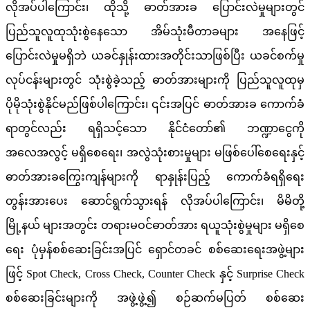
လိုအပ်ပါကြောင်း၊ ထိုသို့ ဓာတ်အားခ ပြောင်းလဲမှုများတွင်
ပြည်သူလူထုသုံးစွဲနေသော အိမ်သုံးမီတာခများ အနေဖြင့်
ပြောင်းလဲမှုမရှိဘဲ ယခင်နှုန်းထားအတိုင်းသာဖြစ်ပြီး ယခင်စက်မှု
လုပ်ငန်းများတွင် သုံးစွဲခဲ့သည့် ဓာတ်အားများကို ပြည်သူလူထုမှ
ပိုမိုသုံးစွဲနိုင်မည်ဖြစ်ပါကြောင်း၊ ၎င်းအပြင် ဓာတ်အားခ ကောက်ခံ
ရာတွင်လည်း ရရှိသင့်သော နိုင်ငံတော်၏ ဘဏ္ဍာငွေကို
အလေအလွင့် မရှိစေရေး၊ အလွဲသုံးစားမှုများ မဖြစ်ပေါ်စေရေးနှင့်
ဓာတ်အားခကြွေးကျန်များကို ရာနှုန်းပြည့် ကောက်ခံရရှိရေး
တွန်းအားပေး ဆောင်ရွက်သွားရန် လိုအပ်ပါကြောင်း၊ မိမိတို့
မြို့နယ် များအတွင်း တရားမဝင်ဓာတ်အား ရယူသုံးစွဲမှုများ မရှိစေ
ရေး ပုံမှန်စစ်ဆေးခြင်းအပြင် ရှောင်တခင် စစ်ဆေးရေးအဖွဲ့များ
ဖြင့် Spot Check, Cross Check, Counter Check နှင့် Surprise Check
စစ်ဆေးခြင်းများကို အဖွဲ့ဖွဲ့၍ စဉ်ဆက်မပြတ် စစ်ဆေး