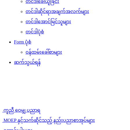
တင်ဒါခေါ်ယူခြင်း
တင်ဒါဆိုင်ရာအချက်အလက်များ
တင်ဒါအောင်မြင်သူများ
တင်ဒါပုံစံ
Form ပုံစံ
ဝန်ထမ်းခေါ်စာများ
ဆက်သွယ်ရန်
ကူညီ ဝေမျှ ပညာရ
MOEP နှင့်သက်ဆိုင်သည့် နည်းပညာစာအုပ်များ