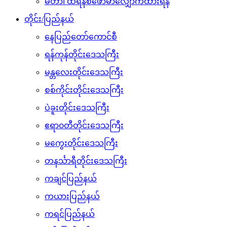
မီတာ၊ ထရန်စဖော်မာလျှောက်ထားရန်
တိုင်း/ပြည်နယ်
နေပြည်တော်ကောင်စီ
ရန်ကုန်တိုင်းဒေသကြီး
မန္တလေးတိုင်းဒေသကြီး
စစ်ကိုင်းတိုင်းဒေသကြီး
ပဲခူးတိုင်းဒေသကြီး
ဧရာ၀တီတိုင်းဒေသကြီး
မကွေးတိုင်းဒေသကြီး
တနင်္သာရီတိုင်းဒေသကြီး
ကချင်ပြည်နယ်
ကယားပြည်နယ်
ကရင်ပြည်နယ်