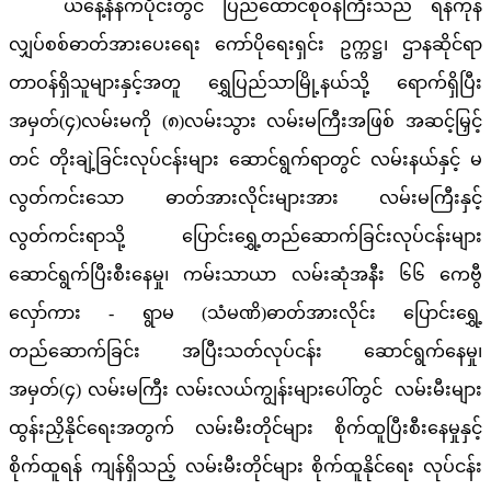
ယနေ့နံနက်ပိုင်းတွင် ပြည်ထောင်စုဝန်ကြီးသည် ရန်ကုန်
လျှပ်စစ်ဓာတ်အားပေးရေး ကော်ပိုရေးရှင်း ဥက္ကဋ္ဌ၊ ဌာနဆိုင်ရာ
တာဝန်ရှိသူများနှင့်အတူ ရွှေပြည်သာမြို့နယ်သို့ ရောက်ရှိပြီး
အမှတ်(၄)လမ်းမကို (၈)လမ်းသွား လမ်းမကြီးအဖြစ် အဆင့်မြှင့်
တင် တိုးချဲ့ခြင်းလုပ်ငန်းများ ဆောင်ရွက်ရာတွင် လမ်းနယ်နှင့် မ
လွတ်ကင်းသော ဓာတ်အားလိုင်းများအား လမ်းမကြီးနှင့်
လွတ်ကင်းရာသို့ ပြောင်းရွှေ့တည်ဆောက်ခြင်းလုပ်ငန်းများ
ဆောင်ရွက်ပြီးစီးနေမှု၊ ကမ်းသာယာ လမ်းဆုံအနီး ၆၆ ကေဗွီ
လှော်ကား - ရွာမ (သံမဏိ)ဓာတ်အားလိုင်း ပြောင်းရွှေ့
တည်ဆောက်ခြင်း အပြီးသတ်လုပ်ငန်း ဆောင်ရွက်နေမှု၊
အမှတ်(၄) လမ်းမကြီး လမ်းလယ်ကျွန်းများပေါ်တွင် လမ်းမီးများ
ထွန်းညှိနိုင်ရေးအတွက် လမ်းမီးတိုင်များ စိုက်ထူပြီးစီးနေမှုနှင့်
စိုက်ထူရန် ကျန်ရှိသည့် လမ်းမီးတိုင်များ စိုက်ထူနိုင်ရေး လုပ်ငန်း