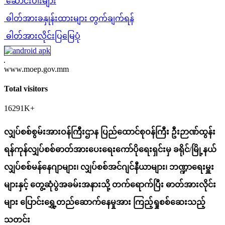
ဆောင်းပါးများ
ဓါတ်အားခနှုန်းထားများ တွက်ချက်ရန်
ဓါတ်အားလိုင်းပြမြေပုံ
www.moep.gov.mm
Total visitors
16291K+
လျှပ်စစ်စွမ်းအားဝန်ကြီးဌာန ပြည်ထောင်စုဝန်ကြီး ဦးဉာဏ်ထွန်း
ရန်ကုန်လျှပ်စစ်ဓာတ်အားပေးရေးကော်ပိုရေးရှင်းမှ ခရိုင်/မြို့နယ်
လျှပ်စစ်မန်နေဂျာများ၊ လျှပ်စစ်အင်ဂျင်နီယာများ၊ ဘဏ္ဍာရေးမှူး
များနှင့် တွေ့ဆုံပွဲအခမ်းအနားသို့ တက်ရောက်ပြီး ဓာတ်အားလိုင်း
များ ပြောင်းရွှေ့တည်ဆောက်နေမှုအား ကြည့်ရှုစစ်ဆေးသည့်
သတင်း