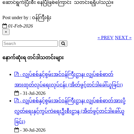
ဆောင်ရွက်ပြီးစီး နေပြီဖြစ်ကြောင်း သတင်းရရှိပါသည်။
Post under by : ဝန်ကြီးရုံး
01-Feb-2026
×
« PREV
NEXT »
နောက်ဆုံးရ တင်ဒါသတင်းများ
- လျှပ်စစ်နှင့်စွမ်းအင်ဝန်ကြီးဌာန၊ လျှပ်စစ်ဓာတ်
အားထုတ်လုပ်ရေးလုပ်ငန်း (အိတ်ဖွင့်တင်ဒါခေါ်ယူခြင်း)
- 31-Jul-2026
- လျှပ်စစ်နှင့်စွမ်းအင်ဝန်ကြီးဌာန၊ လျှပ်စစ်ဓာတ်အားပို့
လွှတ်ရေးနှင့်ကွပ်ကဲရေးဦးစီးဌာန (အိတ်ဖွင့်တင်ဒါခေါ်ယူ
ခြင်း)
- 30-Jul-2026