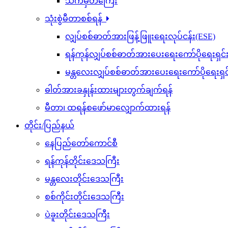
သက်မှတ်ကြေး
သုံးစွဲမီတာစစ်ရန်
လျှပ်စစ်ဓာတ်အားဖြန့်ဖြူးရေးလုပ်ငန်း(ESE)
ရန်ကုန်လျှပ်စစ်ဓာတ်အားပေးရေးကော်ပိုရေးရှင
မန္တလေးလျှပ်စစ်ဓာတ်အားပေးရေးကော်ပိုရေးရှ
ဓါတ်အားခနှုန်းထားများတွက်ချက်ရန်
မီတာ၊ ထရန်စဖော်မာလျှောက်ထားရန်
တိုင်း/ပြည်နယ်
နေပြည်တော်ကောင်စီ
ရန်ကုန်တိုင်းဒေသကြီး
မန္တလေးတိုင်းဒေသကြီး
စစ်ကိုင်းတိုင်းဒေသကြီး
ပဲခူးတိုင်းဒေသကြီး