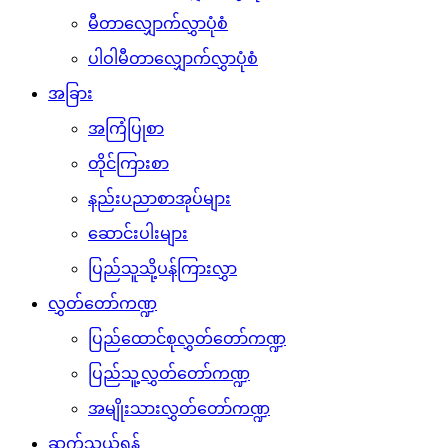
မီတာလျှောက်လွှာပုံစံ
ပါဝါမီတာလျှောက်လွှာပုံစံ
အခြား
အကြံပြုစာ
တိုင်ကြားစာ
နည်းပညာစာအုပ်များ
ဆောင်းပါးများ
ပြည်သူသို့ပန်ကြားလွှာ
လွှတ်တော်ကဏ္ဍ
ပြည်ထောင်စုလွှတ်တော်ကဏ္ဍ
ပြည်သူ့လွှတ်တော်ကဏ္ဍ
အမျိုးသားလွှတ်တော်ကဏ္ဍ
ဆက်သွယ်ရန်