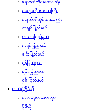
ဧရာ၀တီတိုင်းဒေသကြီး
မကွေးတိုင်းဒေသကြီး
တနင်္သာရီတိုင်းဒေသကြီး
ကချင်ပြည်နယ်
ကယားပြည်နယ်
ကရင်ပြည်နယ်
ချင်းပြည်နယ်
မွန်ပြည်နယ်
ရခိုင်ပြည်နယ်
ရှမ်းပြည်နယ်
ဓာတ်ပုံ/ဗွီဒီယို
ဓာတ်ပုံမှတ်တမ်းလွှာ
ဗွီဒီယို