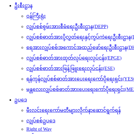
ဦးစီးဌာန
ဝန်ကြီးရုံး
လျှပ်စစ်စွမ်းအားစီမံရေးဦးစီးဌာန(DEPP)
လျှပ်စစ်ဓာတ်အားပို့လွှတ်ရေးနှင့်ကွပ်ကဲရေးဦးစီးဌာန
ရေအားလျှပ်စစ်အကောင်အထည်ဖော်ရေးဦးစီးဌာန(DH
လျှပ်စစ်ဓာတ်အားထုတ်လုပ်ရေးလုပ်ငန်း(EPGE)
လျှပ်စစ်ဓာတ်အားဖြန့်ဖြူးရေးလုပ်ငန်း(ESE)
ရန်ကုန်လျှပ်စစ်ဓာတ်အားပေးရေးကော်ပိုရေးရှင်း(YES
မန္တလေးလျှပ်စစ်ဓာတ်အားပေးရေးကော်ပိုရေးရှင်း(M
ဥပဒေ
မီးလင်းရေးကော်မတီများလိုက်နာဆောင်ရွက်ရန်
လျှပ်စစ်ဥပဒေ
Right of Way