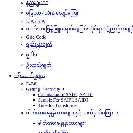
နည်းဥပဒေ
မြေယာ / သီးနှံ လျှော်ကြေး
EIA / SIA
ဓာတ်အားဖြန့်ဖြူးရောင်းချခြင်းဆိုင်ရာ ပဋိညာဉ်စာချုပ
Grid Code
ရည်မှန်းချက်
မူဝါဒ
ဦးတည်ချက်
ဝန်ဆောင်မှုများ
E-Bill
Getting Electricity
Calculation of SAIFI, SAIDI
Sample For SAIFI, SAIDI
Time for Transformer
ဓါတ်အားခနှုန်းထားများ နှင့် သက်မှတ်ကြေး
ဓါတ်အားခနှုန်းထားများ