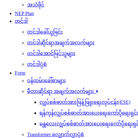
အသံဖိုင်
NEP Plan
တင်ဒါ
တင်ဒါခေါ်ယူခြင်း
တင်ဒါဆိုင်ရာအချက်အလက်များ
တင်ဒါအောင်မြင်သူများ
တင်ဒါပုံစံ
Form
ဝန်ထမ်းခေါ်စာများ
မီတာဆိုင်ရာ အချက်အလက်များ
လျှပ်စစ်ဓာတ်အားဖြန့်ဖြူးရေးလုပ်ငန်း(ESE)
ရန်ကုန်လျှပ်စစ်ဓာတ်အားပေးရေးကော်ပိုရေးရှင
မန္တလေးလျှပ်စစ်ဓာတ်အားပေးရေးကော်ပိုရေးရှ
Transformer လျှောက်လွှာပုံစံ