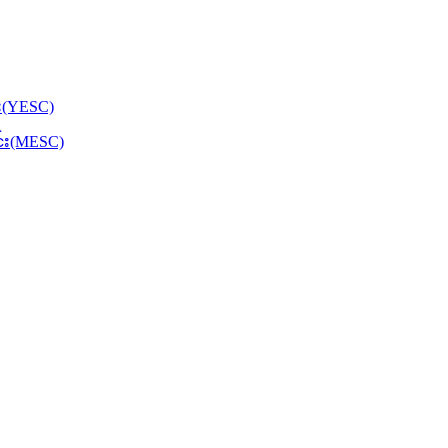
်း(YESC)
င်း(MESC)