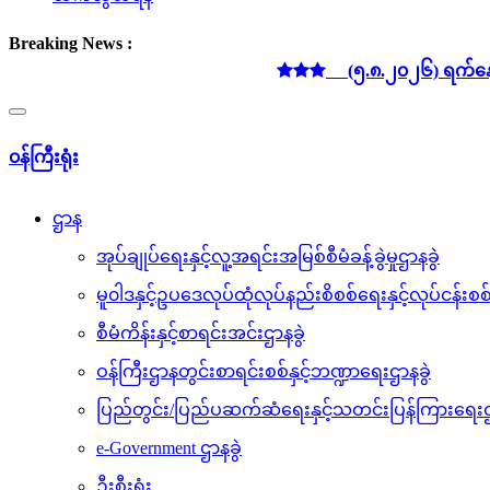
Breaking News :
(၅.၈.၂၀၂၆) ရက်နေ့ လျှပ်စစ်ဓ
Toggle
navigation
၀န်ကြီးရုံး
ဌာန
အုပ်ချုပ်ရေးနှင့်လူ့အရင်းအမြစ်စီမံခန့်ခွဲမှုဌာနခွဲ
မူ၀ါဒနှင့်ဥပဒေလုပ်ထုံလုပ်နည်းစိစစ်ရေးနှင့်လုပ်ငန်း
စီမံကိန်းနှင့်စာရင်းအင်းဌာနခွဲ
ဝန်ကြီးဌာနတွင်းစာရင်းစစ်နှင့်ဘဏ္ဍာရေးဌာနခွဲ
ပြည်တွင်း/ပြည်ပဆက်ဆံရေးနှင့်သတင်းပြန်ကြားရေးဌ
e-Government ဌာနခွဲ
ဦးစီးရုံး