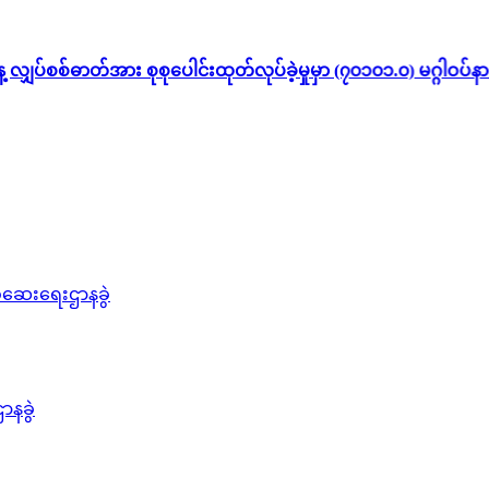
ာတ်အား စုစုပေါင်းထုတ်လုပ်ခဲ့မှုမှာ (၇၀၁၀၁.၀) မဂ္ဂါဝပ်နာရီဖြ
စစ်ဆေးရေးဌာနခွဲ
ာနခွဲ