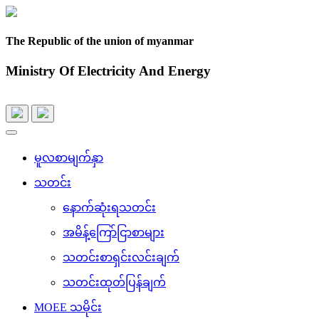
The Republic of the union of myanmar
Ministry Of Electricity And Energy
Toggle
navigation
မူလစာမျက်နှာ
သတင်း
နောက်ဆုံးရသတင်း
အမိန့်ကြော်ငြာစာများ
သတင်းစာရှင်းလင်းချက်
သတင်းထုတ်ပြန်ချက်
MOEE သမိုင်း