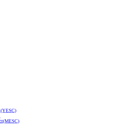
်း(YESC)
င်း(MESC)