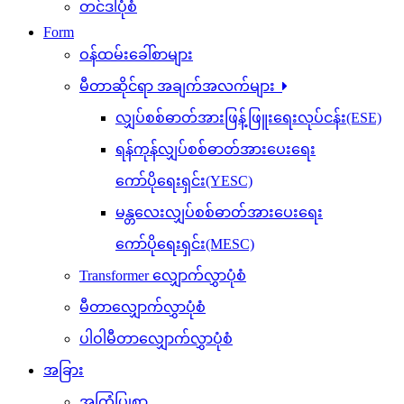
တင်ဒါပုံစံ
Form
ဝန်ထမ်းခေါ်စာများ
မီတာဆိုင်ရာ အချက်အလက်များ
လျှပ်စစ်ဓာတ်အားဖြန့်ဖြူးရေးလုပ်ငန်း(ESE)
ရန်ကုန်လျှပ်စစ်ဓာတ်အားပေးရေး
ကော်ပိုရေးရှင်း(YESC)
မန္တလေးလျှပ်စစ်ဓာတ်အားပေးရေး
ကော်ပိုရေးရှင်း(MESC)
Transformer လျှောက်လွှာပုံစံ
မီတာလျှောက်လွှာပုံစံ
ပါဝါမီတာလျှောက်လွှာပုံစံ
အခြား
အကြံပြုစာ