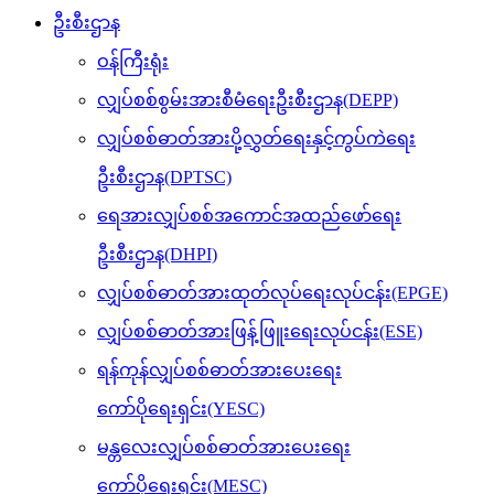
ဦးစီးဌာန
ဝန်ကြီးရုံး
လျှပ်စစ်စွမ်းအားစီမံရေးဦးစီးဌာန(DEPP)
လျှပ်စစ်ဓာတ်အားပို့လွှတ်ရေးနှင့်ကွပ်ကဲရေး
ဦးစီးဌာန(DPTSC)
ရေအားလျှပ်စစ်အကောင်အထည်ဖော်ရေး
ဦးစီးဌာန(DHPI)
လျှပ်စစ်ဓာတ်အားထုတ်လုပ်ရေးလုပ်ငန်း(EPGE)
လျှပ်စစ်ဓာတ်အားဖြန့်ဖြူးရေးလုပ်ငန်း(ESE)
ရန်ကုန်လျှပ်စစ်ဓာတ်အားပေးရေး
ကော်ပိုရေးရှင်း(YESC)
မန္တလေးလျှပ်စစ်ဓာတ်အားပေးရေး
ကော်ပိုရေးရှင်း(MESC)