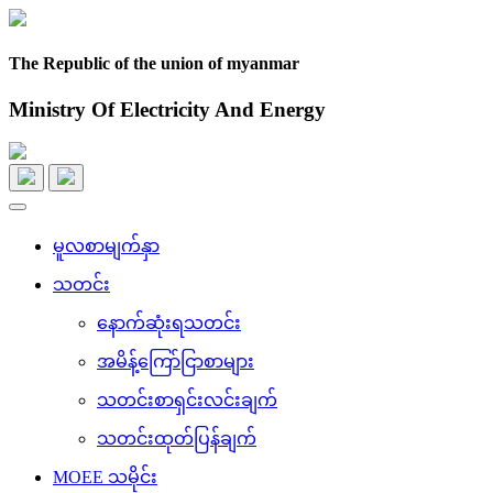
The Republic of the union of myanmar
Ministry Of Electricity And Energy
Toggle
navigation
မူလစာမျက်နှာ
သတင်း
နောက်ဆုံးရသတင်း
အမိန့်ကြော်ငြာစာများ
သတင်းစာရှင်းလင်းချက်
သတင်းထုတ်ပြန်ချက်
MOEE သမိုင်း