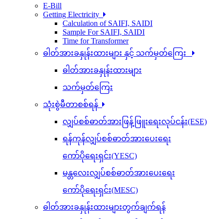
E-Bill
Getting Electricity
Calculation of SAIFI, SAIDI
Sample For SAIFI, SAIDI
Time for Transformer
ဓါတ်အားခနှုန်းထားများ နှင့် သက်မှတ်ကြေး
ဓါတ်အားခနှုန်းထားများ
သက်မှတ်ကြေး
သုံးစွဲမီတာစစ်ရန်
လျှပ်စစ်ဓာတ်အားဖြန့်ဖြူးရေးလုပ်ငန်း(ESE)
ရန်ကုန်လျှပ်စစ်ဓာတ်အားပေးရေး
ကော်ပိုရေးရှင်း(YESC)
မန္တလေးလျှပ်စစ်ဓာတ်အားပေးရေး
ကော်ပိုရေးရှင်း(MESC)
ဓါတ်အားခနှုန်းထားများတွက်ချက်ရန်