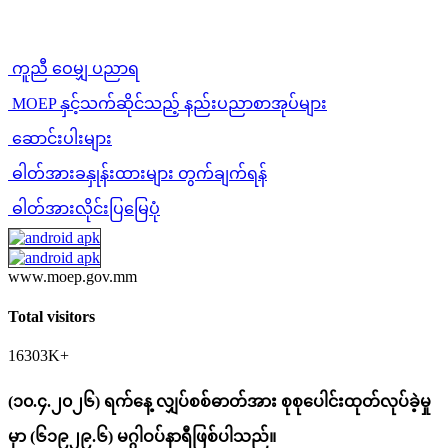
ကူညီ ဝေမျှ ပညာရ
MOEP နှင့်သက်ဆိုင်သည့် နည်းပညာစာအုပ်များ
ဆောင်းပါးများ
ဓါတ်အားခနှုန်းထားများ တွက်ချက်ရန်
ဓါတ်အားလိုင်းပြမြေပုံ
www.moep.gov.mm
Total visitors
16303K+
(၁၀.၄.၂၀၂၆) ရက်နေ့ လျှပ်စစ်ဓာတ်အား စုစုပေါင်းထုတ်လုပ်ခဲ့မှု
မှာ (၆၁၉၂၉.၆) မဂ္ဂါဝပ်နာရီဖြစ်ပါသည်။