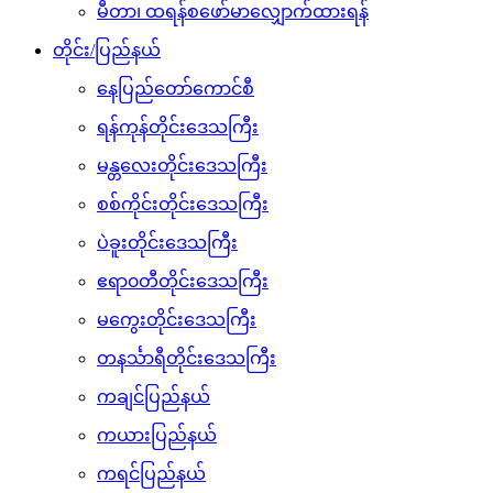
မီတာ၊ ထရန်စဖော်မာလျှောက်ထားရန်
တိုင်း/ပြည်နယ်
နေပြည်တော်ကောင်စီ
ရန်ကုန်တိုင်းဒေသကြီး
မန္တလေးတိုင်းဒေသကြီး
စစ်ကိုင်းတိုင်းဒေသကြီး
ပဲခူးတိုင်းဒေသကြီး
ဧရာ၀တီတိုင်းဒေသကြီး
မကွေးတိုင်းဒေသကြီး
တနင်္သာရီတိုင်းဒေသကြီး
ကချင်ပြည်နယ်
ကယားပြည်နယ်
ကရင်ပြည်နယ်