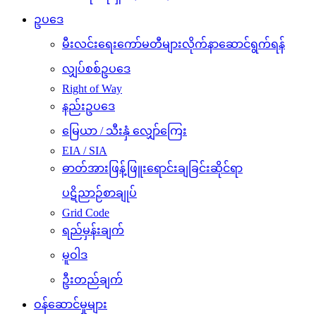
ဥပဒေ
မီးလင်းရေးကော်မတီများလိုက်နာဆောင်ရွက်ရန်
လျှပ်စစ်ဥပဒေ
Right of Way
နည်းဥပဒေ
မြေယာ / သီးနှံ လျှော်ကြေး
EIA / SIA
ဓာတ်အားဖြန့်ဖြူးရောင်းချခြင်းဆိုင်ရာ
ပဋိညာဉ်စာချုပ်
Grid Code
ရည်မှန်းချက်
မူဝါဒ
ဦးတည်ချက်
ဝန်ဆောင်မှုများ