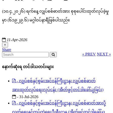
(၁၀.၄.၂၀၂၆) ရက်နေ့ လျှပ်စစ်ဓာတ်အား စုစုပေါင်းထုတ်လုပ်ခဲ့မှု
မှာ (၆၁၉၂၉.၆) မဂ္ဂါဝပ်နာရီဖြစ်ပါသည်။
11-Apr-2026
×
Share
« PREV
NEXT »
နောက်ဆုံးရ တင်ဒါသတင်းများ
- လျှပ်စစ်နှင့်စွမ်းအင်ဝန်ကြီးဌာန၊ လျှပ်စစ်ဓာတ်
အားထုတ်လုပ်ရေးလုပ်ငန်း (အိတ်ဖွင့်တင်ဒါခေါ်ယူခြင်း)
- 31-Jul-2026
- လျှပ်စစ်နှင့်စွမ်းအင်ဝန်ကြီးဌာန၊ လျှပ်စစ်ဓာတ်အားပို့
လွှတ်ရေးနှင့်ကွပ်ကဲရေးဦးစီးဌာန (အိတ်ဖွင့်တင်ဒါခေါ်ယူ