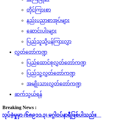
တိုင်ကြားစာ
နည်းပညာစာအုပ်များ
ဆောင်းပါးများ
ပြည်သူသို့ပန်ကြားလွှာ
လွှတ်တော်ကဏ္ဍ
ပြည်ထောင်စုလွှတ်တော်ကဏ္ဍ
ပြည်သူ့လွှတ်တော်ကဏ္ဍ
အမျိုးသားလွှတ်တော်ကဏ္ဍ
ဆက်သွယ်ရန်
Breaking News :
၁.၃) မဂ္ဂါဝပ်နာရီဖြစ်ပါသည်။