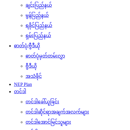
ချင်းပြည်နယ်
မွန်ပြည်နယ်
ရခိုင်ပြည်နယ်
ရှမ်းပြည်နယ်
ဓာတ်ပုံ/ဗွီဒီယို
ဓာတ်ပုံမှတ်တမ်းလွှာ
ဗွီဒီယို
အသံဖိုင်
NEP Plan
တင်ဒါ
တင်ဒါခေါ်ယူခြင်း
တင်ဒါဆိုင်ရာအချက်အလက်များ
တင်ဒါအောင်မြင်သူများ