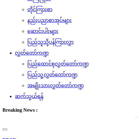
တိုင်ကြားစာ
နည်းပညာစာအုပ်များ
ဆောင်းပါးများ
ပြည်သူသို့ပန်ကြားလွှာ
လွှတ်တော်ကဏ္ဍ
ပြည်ထောင်စုလွှတ်တော်ကဏ္ဍ
ပြည်သူ့လွှတ်တော်ကဏ္ဍ
အမျိုးသားလွှတ်တော်ကဏ္ဍ
ဆက်သွယ်ရန်
Breaking News :
(၇.၈.၂၀
Toggle
navigation