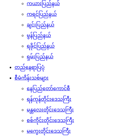
ကယားပြည်နယ်
ကရင်ပြည်နယ်
ချင်းပြည်နယ်
မွန်ပြည်နယ်
ရခိုင်ပြည်နယ်
ရှမ်းပြည်နယ်
တည်နေရာပြပုံ
စီမံကိန်းသစ်များ
နေပြည်တော်ကောင်စီ
ရန်ကုန်တိုင်းဒေသကြီး
မန္တလေးတိုင်းဒေသကြီး
စစ်ကိုင်းတိုင်းဒေသကြီး
မကွေးတိုင်းဒေသကြီး