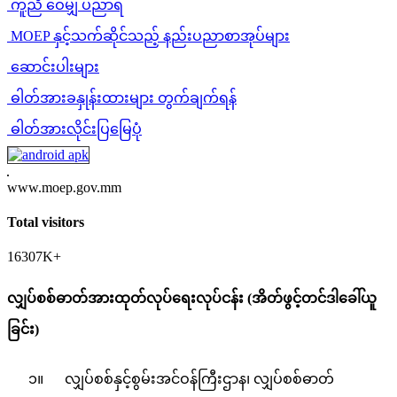
ကူညီ ဝေမျှ ပညာရ
MOEP နှင့်သက်ဆိုင်သည့် နည်းပညာစာအုပ်များ
ဆောင်းပါးများ
ဓါတ်အားခနှုန်းထားများ တွက်ချက်ရန်
ဓါတ်အားလိုင်းပြမြေပုံ
www.moep.gov.mm
Total visitors
16307K+
လျှပ်စစ်ဓာတ်အားထုတ်လုပ်ရေးလုပ်ငန်း (အိတ်ဖွင့်တင်ဒါခေါ်ယူ
ခြင်း)
၁။ လျှပ်စစ်နှင့်စွမ်းအင်ဝန်ကြီးဌာန၊ လျှပ်စစ်ဓာတ်