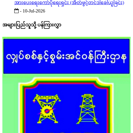
အားပေးရေးကော်ပိုရေးရှင်း (အိတ်ဖွင့်တင်ဒါခေါ်ယူခြင်း)
- 10-Jul-2026
အများပြည်သူသို့ ပန်ကြားလွှာ