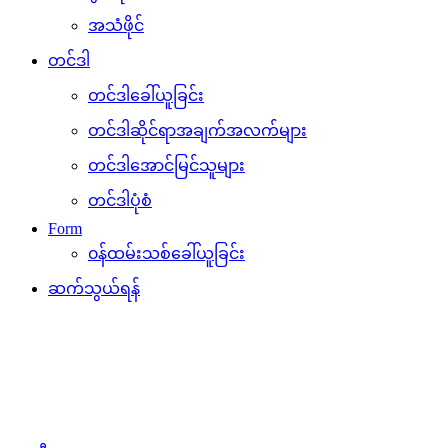
အသံဖိုင်
တင်ဒါ
တင်ဒါခေါ်ယူခြင်း
တင်ဒါဆိုင်ရာအချက်အလက်များ
တင်ဒါအောင်မြင်သူများ
တင်ဒါပုံစံ
Form
၀န်ထမ်းသစ်ခေါ်ယူခြင်း
ဆက်သွယ်ရန်