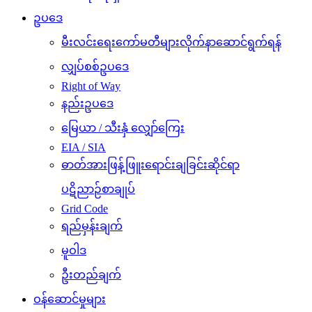
ဥပဒေ
မီးလင်းရေးကော်မတီများလိုက်နာဆောင်ရွက်ရန်
လျှပ်စစ်ဥပဒေ
Right of Way
နည်းဥပဒေ
မြေယာ / သီးနှံ လျှော်ကြေး
EIA / SIA
ဓာတ်အားဖြန့်ဖြူးရောင်းချခြင်းဆိုင်ရာ
ပဋိညာဉ်စာချုပ်
Grid Code
ရည်မှန်းချက်
မူဝါဒ
ဦးတည်ချက်
ဝန်ဆောင်မှုများ