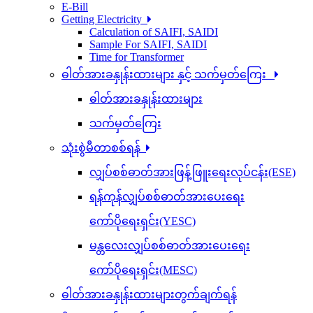
E-Bill
Getting Electricity
Calculation of SAIFI, SAIDI
Sample For SAIFI, SAIDI
Time for Transformer
ဓါတ်အားခနှုန်းထားများ နှင့် သက်မှတ်ကြေး
ဓါတ်အားခနှုန်းထားများ
သက်မှတ်ကြေး
သုံးစွဲမီတာစစ်ရန်
လျှပ်စစ်ဓာတ်အားဖြန့်ဖြူးရေးလုပ်ငန်း(ESE)
ရန်ကုန်လျှပ်စစ်ဓာတ်အားပေးရေး
ကော်ပိုရေးရှင်း(YESC)
မန္တလေးလျှပ်စစ်ဓာတ်အားပေးရေး
ကော်ပိုရေးရှင်း(MESC)
ဓါတ်အားခနှုန်းထားများတွက်ချက်ရန်