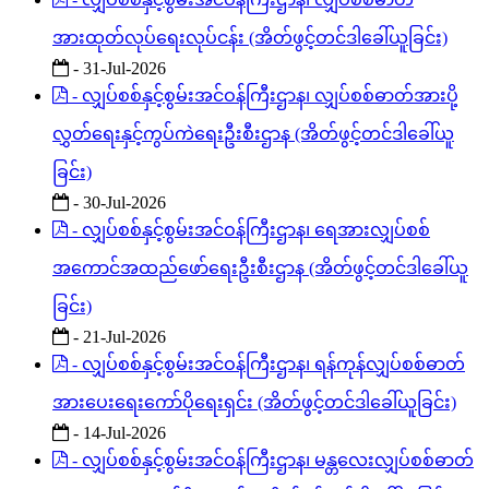
- လျှပ်စစ်နှင့်စွမ်းအင်ဝန်ကြီးဌာန၊ လျှပ်စစ်ဓာတ်
အားထုတ်လုပ်ရေးလုပ်ငန်း (အိတ်ဖွင့်တင်ဒါခေါ်ယူခြင်း)
- 31-Jul-2026
- လျှပ်စစ်နှင့်စွမ်းအင်ဝန်ကြီးဌာန၊ လျှပ်စစ်ဓာတ်အားပို့
လွှတ်ရေးနှင့်ကွပ်ကဲရေးဦးစီးဌာန (အိတ်ဖွင့်တင်ဒါခေါ်ယူ
ခြင်း)
- 30-Jul-2026
- လျှပ်စစ်နှင့်စွမ်းအင်ဝန်ကြီးဌာန၊ ရေအားလျှပ်စစ်
အကောင်အထည်ဖော်ရေးဦးစီးဌာန (အိတ်ဖွင့်တင်ဒါခေါ်ယူ
ခြင်း)
- 21-Jul-2026
- လျှပ်စစ်နှင့်စွမ်းအင်ဝန်ကြီးဌာန၊ ရန်ကုန်လျှပ်စစ်ဓာတ်
အားပေးရေးကော်ပိုရေးရှင်း (အိတ်ဖွင့်တင်ဒါခေါ်ယူခြင်း)
- 14-Jul-2026
- လျှပ်စစ်နှင့်စွမ်းအင်ဝန်ကြီးဌာန၊ မန္တလေးလျှပ်စစ်ဓာတ်