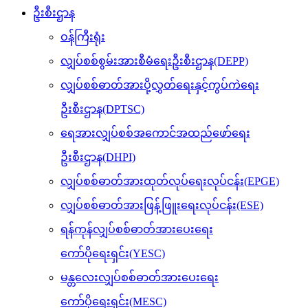
ဦးစီးဌာန
ဝန်ကြီးရုံး
လျှပ်စစ်စွမ်းအားစီမံရေးဦးစီးဌာန(DEPP)
လျှပ်စစ်ဓာတ်အားပို့လွှတ်ရေးနှင့်ကွပ်ကဲရေး
ဦးစီးဌာန(DPTSC)
ရေအားလျှပ်စစ်အကောင်အထည်ဖော်ရေး
ဦးစီးဌာန(DHPI)
လျှပ်စစ်ဓာတ်အားထုတ်လုပ်ရေးလုပ်ငန်း(EPGE)
လျှပ်စစ်ဓာတ်အားဖြန့်ဖြူးရေးလုပ်ငန်း(ESE)
ရန်ကုန်လျှပ်စစ်ဓာတ်အားပေးရေး
ကော်ပိုရေးရှင်း(YESC)
မန္တလေးလျှပ်စစ်ဓာတ်အားပေးရေး
ကော်ပိုရေးရှင်း(MESC)