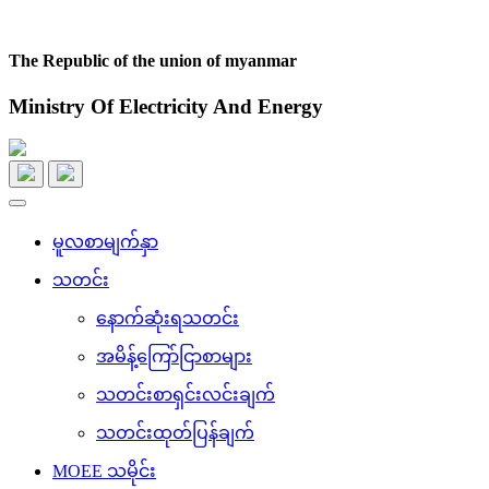
The Republic of the union of myanmar
Ministry Of Electricity And Energy
Toggle
navigation
မူလစာမျက်နှာ
သတင်း
နောက်ဆုံးရသတင်း
အမိန့်ကြော်ငြာစာများ
သတင်းစာရှင်းလင်းချက်
သတင်းထုတ်ပြန်ချက်
MOEE သမိုင်း