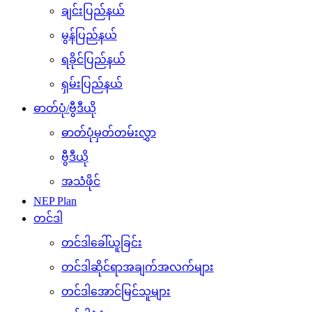
ချင်းပြည်နယ်
မွန်ပြည်နယ်
ရခိုင်ပြည်နယ်
ရှမ်းပြည်နယ်
ဓာတ်ပုံ/ဗွီဒီယို
ဓာတ်ပုံမှတ်တမ်းလွှာ
ဗွီဒီယို
အသံဖိုင်
NEP Plan
တင်ဒါ
တင်ဒါခေါ်ယူခြင်း
တင်ဒါဆိုင်ရာအချက်အလက်များ
တင်ဒါအောင်မြင်သူများ