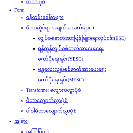
တင်ဒါပုံစံ
Form
ဝန်ထမ်းခေါ်စာများ
မီတာဆိုင်ရာ အချက်အလက်များ
လျှပ်စစ်ဓာတ်အားဖြန့်ဖြူးရေးလုပ်ငန်း(ESE)
ရန်ကုန်လျှပ်စစ်ဓာတ်အားပေးရေး
ကော်ပိုရေးရှင်း(YESC)
မန္တလေးလျှပ်စစ်ဓာတ်အားပေးရေး
ကော်ပိုရေးရှင်း(MESC)
Transformer လျှောက်လွှာပုံစံ
မီတာလျှောက်လွှာပုံစံ
ပါဝါမီတာလျှောက်လွှာပုံစံ
အခြား
အကြံပြုစာ