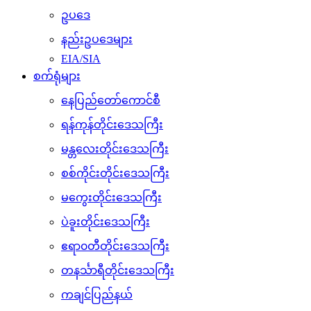
ဥပဒေ
နည်းဥပဒေများ
EIA/SIA
စက်ရုံများ
နေပြည်တော်ကောင်စီ
ရန်ကုန်တိုင်းဒေသကြီး
မန္တလေးတိုင်းဒေသကြီး
စစ်ကိုင်းတိုင်းဒေသကြီး
မကွေးတိုင်းဒေသကြီး
ပဲခူးတိုင်းဒေသကြီး
ဧရာ၀တီတိုင်းဒေသကြီး
တနင်္သာရီတိုင်းဒေသကြီး
ကချင်ပြည်နယ်