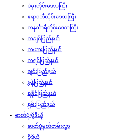
ပဲခူးတိုင်းဒေသကြီး
ဧရာ၀တီတိုင်းဒေသကြီး
တနင်္သာရီတိုင်းဒေသကြီး
ကချင်ပြည်နယ်
ကယားပြည်နယ်
ကရင်ပြည်နယ်
ချင်းပြည်နယ်
မွန်ပြည်နယ်
ရခိုင်ပြည်နယ်
ရှမ်းပြည်နယ်
ဓာတ်ပုံ/ဗွီဒီယို
ဓာတ်ပုံမှတ်တမ်းလွှာ
ဗွီဒီယို