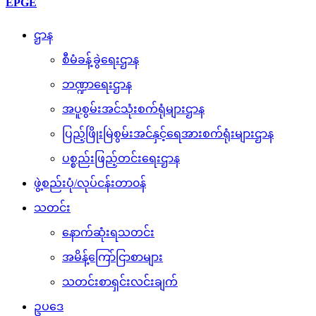
EPGE
ဌာန
စီမံခန့်ခွဲရေးဌာန
ဘဏ္ဍာရေးဌာန
အပူစွမ်းအင်သုံးစက်ရုံများဌာန
ပြည့်ဖြိုးမြဲစွမ်းအင်နှင့်ရေအားစက်ရုံးများဌာန
ပစ္စည်းဖြည့်တင်းရေးဌာန
ဖွဲ့စည်းပုံ/လုပ်ငန်းတာ၀န်
သတင်း
နောက်ဆုံးရသတင်း
အမိန့်ကြော်ငြာစာများ
သတင်းစာရှင်းလင်းချက်
ဥပဒေ