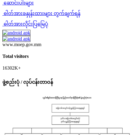
ဆောင်းပါးများ
ဓါတ်အားခနှုန်းထားများ တွက်ချက်ရန်
ဓါတ်အားလိုင်းပြမြေပုံ
www.moep.gov.mm
Total visitors
16302K+
ဖွဲ့စည်းပုံ / လုပ်ငန်းတာဝန်