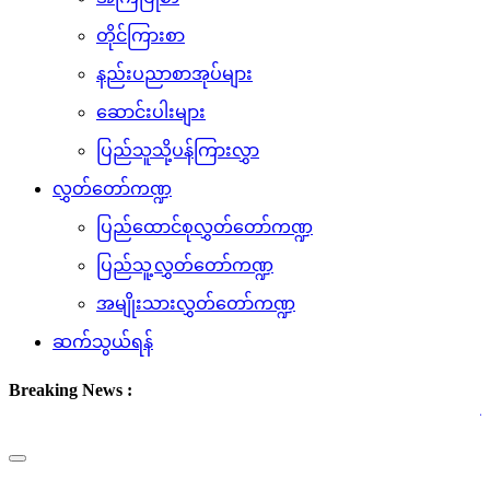
တိုင်ကြားစာ
နည်းပညာစာအုပ်များ
ဆောင်းပါးများ
ပြည်သူသို့ပန်ကြားလွှာ
လွှတ်တော်ကဏ္ဍ
ပြည်ထောင်စုလွှတ်တော်ကဏ္ဍ
ပြည်သူ့လွှတ်တော်ကဏ္ဍ
အမျိုးသားလွှတ်တော်ကဏ္ဍ
ဆက်သွယ်ရန်
Breaking News :
(၆.၈.၂၀
Toggle
navigation