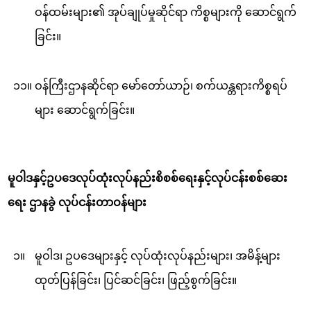
ဝန်ထမ်းများ၏ အုပ်ချုပ်မှုဆိုင်ရာ ကိစ္စများကို ဆောင်ရွက်
ခြင်း။
၁၁။
ဝန်ကြီးဌာနဆိုင်ရာ မော်တော်ယာဉ်၊ စက်ယန္တရားကိစ္စရပ်
များ ဆောင်ရွက်ခြင်း။
မူဝါဒနှင့်ဥပဒေလုပ်ထုံးလုပ်နည်းစိစစ်ရေးနှင့်လုပ်ငန်းစစ်ဆေး
ရေး
ဌာနခွဲ
လုပ်ငန်းတာဝန်များ
၁။
မူဝါဒ၊ ဥပဒေများနှင့် လုပ်ထုံးလုပ်နည်းများ၊ အမိန့်များ
ထုတ်ပြန်ခြင်း၊ ပြင်ဆင်ခြင်း၊ ဖြည့်စွက်ခြင်း။