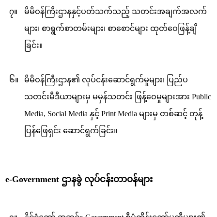
၇။
မိမိဝန်ကြီးဌာနနှင့်ပတ်သက်သည့် သတင်းအချက်အလက်
များ၊ စာရွက်စာတမ်းများ၊ စာစောင်များ ထုတ်ဝေဖြန့်ချီ
ခြင်း။
၆။
မိမိဝန်ကြီးဌာန၏ လုပ်ငန်း‌ဆောင်ရွက်မှုများ၊ ပြည်ပ
သတင်းမီဒီယာများမှ မမှန်သတင်း ဖြန့်ဝေမှုများအား Public
Media, Social Media နှင့် Print Media များမှ တစ်ဆင့် တုန့်
ပြန်ဖြေရှင်း ‌ဆောင်ရွက်ခြင်း။
e-Government ဌာနခွဲ လုပ်ငန်းတာဝန်များ