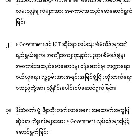
၁။
နိုင်ငံတော် အဆင့်e-Government စီမံကိန်းကော်မတီများ၏
လမ်းညွှန်ချက်များအား အကောင်အထည်ဖော်ဆောင်ရွက်
ခြင်း။
၂။
e-Government နှင့် ICT ဆိုင်ရာ လုပ်ငန်း/စီမံကိန်းများ၏
ရည်ရွယ်ချက်၊ အကျိုးကျေးဇူးနည်းပညာ၊ စီမံခန့်ခွဲမှု၊
အကောင်အထည်ဖော်ဆောင်မှု၊ ဝန်ဆောင်မှု၊ ဘဏ္ဍာရေး၊
ဝယ်ယူရေး၊ လူ့စွမ်းအားအရင်းအမြစ်ဖွံ့ဖြိုးတိုးတက်ရေး
စသည်တို့အား ညှိနှိုင်းပေါင်းစပ်ဆောင်ရွက်ခြင်း။
၃။
နိုင်ငံတော် ဖွံ့ဖြိုးတိုးတက်လာစေရေး အထောက်အကူပြု
ဆိုင်ရာ ကိစ္စရပ်များအား e-Government လုပ်ငန်းများဖြင့်
ဆောင်ရွက်ခြင်း။