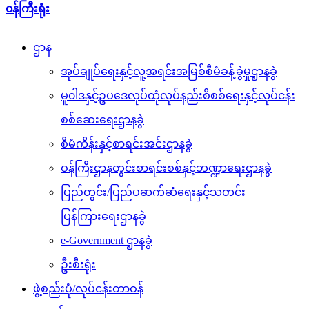
၀န်ကြီးရုံး
ဌာန
အုပ်ချုပ်ရေးနှင့်လူ့အရင်းအမြစ်စီမံခန့်ခွဲမှုဌာနခွဲ
မူ၀ါဒနှင့်ဥပဒေလုပ်ထုံလုပ်နည်းစိစစ်ရေးနှင့်လုပ်ငန်း
စစ်ဆေးရေးဌာနခွဲ
စီမံကိန်းနှင့်စာရင်းအင်းဌာနခွဲ
ဝန်ကြီးဌာနတွင်းစာရင်းစစ်နှင့်ဘဏ္ဍာရေးဌာနခွဲ
ပြည်တွင်း/ပြည်ပဆက်ဆံရေးနှင့်သတင်း
ပြန်ကြားရေးဌာနခွဲ
e-Government ဌာနခွဲ
ဦးစီးရုံး
ဖွဲ့စည်းပုံ/လုပ်ငန်းတာဝန်