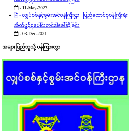
- 11-May-2023
- လျှပ်စစ်နှင့်စွမ်းအင်ဝန်ကြီးဌာ ၊ ပြည်ထောင်စုဝန်ကြီးရုံး
အိတ်ဖွင့်စုပေါင်းတင်ဒါခေါ်ဆိုခြင်း
- 03-Dec-2021
အများပြည်သူသို့ ပန်ကြားလွှာ