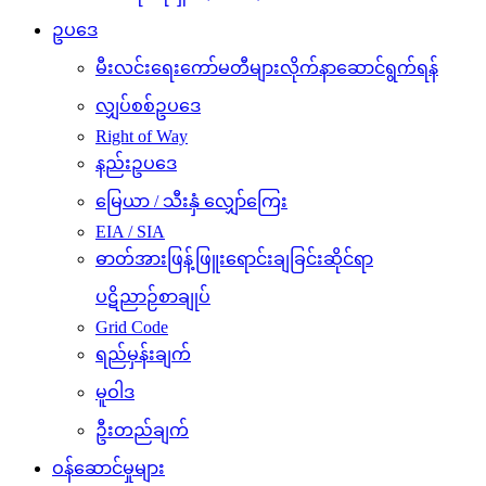
ဥပဒေ
မီးလင်းရေးကော်မတီများလိုက်နာဆောင်ရွက်ရန်
လျှပ်စစ်ဥပဒေ
Right of Way
နည်းဥပဒေ
မြေယာ / သီးနှံ လျှော်ကြေး
EIA / SIA
ဓာတ်အားဖြန့်ဖြူးရောင်းချခြင်းဆိုင်ရာ
ပဋိညာဉ်စာချုပ်
Grid Code
ရည်မှန်းချက်
မူဝါဒ
ဦးတည်ချက်
ဝန်ဆောင်မှုများ