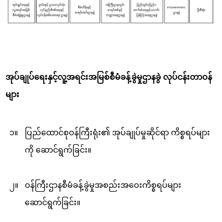
အုပ်ချုပ်ရေးနှင့်လူ့အရင်းအမြစ်စီမံခန့်ခွဲမှုဌာနခွဲ
လုပ်ငန်းတာဝန်
များ
၁။
ပြည်ထောင်စုဝန်ကြီးရုံး၏ အုပ်ချုပ်မှုဆိုင်ရာ ကိစ္စရပ်များ
ကို ဆောင်ရွက်ခြင်း။
၂။
ဝန်ကြီးဌာနစီမံခန့်ခွဲမှုအစည်းအဝေးကိစ္စရပ်များ
ဆောင်ရွက်ခြင်း။