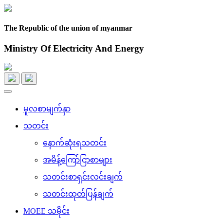
The Republic of the union of myanmar
Ministry Of Electricity And Energy
Toggle
navigation
မူလစာမျက်နှာ
သတင်း
နောက်ဆုံးရသတင်း
အမိန့်ကြော်ငြာစာများ
သတင်းစာရှင်းလင်းချက်
သတင်းထုတ်ပြန်ချက်
MOEE သမိုင်း