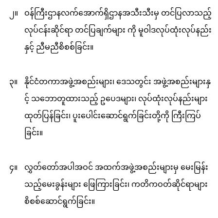
၂။
ဝန်ကြီးဌာနလက်အောက်ရှိဌာနအသီးသီးမှ တင်ပြလာသည့်
လုပ်ငန်းဆိုင်ရာ တင်ပြချက်များ ကို မူဝါဒလုပ်ထုံးလုပ်နည်း
နှင့် ညီမညီစိစစ်ခြင်း။
၃။
နိုင်ငံတကာအဖွဲ့အစည်းများ၊ ဒေသတွင်း အဖွဲ့အစည်းများနှ
င့် သဘောတူထားသည့် ဥပေဒများ၊ လုပ်ထုံးလုပ်နည်းများ
ထုတ်ပြန်ခြင်း၊ ပူးပေါင်းဆောင်ရွက်ခြင်းတို့ကို ကြီးကြပ်
ခြင်း။
၄။
လွှတ်တော်အပါအဝင် အထက်အဖွဲ့အစည်းများမှ မေးမြန်း
သည့်မေးခွန်းများ ဖြေကြားခြင်း၊ ကတိကဝတ်ဆိုင်ရာများ
စိစစ်ဆောင်ရွက်ခြင်း။