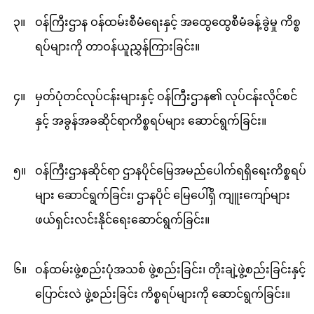
၃။
ဝန်ကြီးဌာန ဝန်ထမ်းစီမံရေးနှင့် အထွေထွေစီမံခန့်ခွဲမှု ကိစ္စ
ရပ်များကို တာဝန်ယူညွှန်ကြားခြင်း။
၄။
မှတ်ပုံတင်လုပ်ငန်းများနှင့် ဝန်ကြီးဌာန၏ လုပ်ငန်းလိုင်စင်
နှင့် အခွန်အခဆိုင်ရာကိစ္စရပ်များ ဆောင်ရွက်ခြင်း။
၅။
ဝန်ကြီးဌာနဆိုင်ရာ ဌာနပိုင်မြေအမည်ပေါက်ရရှိရေးကိစ္စရပ်
များ ဆောင်ရွက်ခြင်း၊ ဌာနပိုင် မြေပေါ်ရှိ ကျူးကျော်များ
ဖယ်ရှင်းလင်းနိုင်ရေးဆောင်ရွက်ခြင်း။
၆။
ဝန်ထမ်းဖွဲ့စည်းပုံအသစ် ဖွဲ့စည်းခြင်း၊ တိုးချဲ့ဖွဲ့စည်းခြင်းနှင့်
ပြောင်းလဲ ဖွဲ့စည်းခြင်း ကိစ္စရပ်များကို ဆောင်ရွက်ခြင်း။