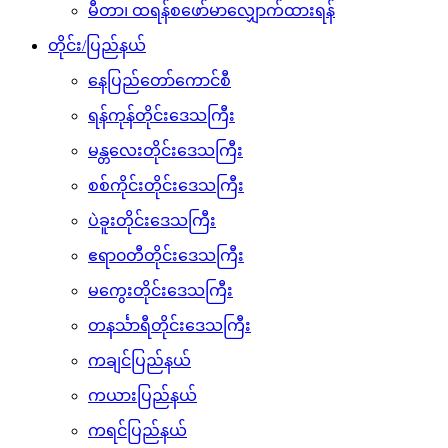
မီတာ၊ ထရန်စဖော်မာလျှောက်ထားရန်
တိုင်း/ပြည်နယ်
နေပြည်တော်ကောင်စီ
ရန်ကုန်တိုင်းဒေသကြီး
မန္တလေးတိုင်းဒေသကြီး
စစ်ကိုင်းတိုင်းဒေသကြီး
ပဲခူးတိုင်းဒေသကြီး
ဧရာ၀တီတိုင်းဒေသကြီး
မကွေးတိုင်းဒေသကြီး
တနင်္သာရီတိုင်းဒေသကြီး
ကချင်ပြည်နယ်
ကယားပြည်နယ်
ကရင်ပြည်နယ်