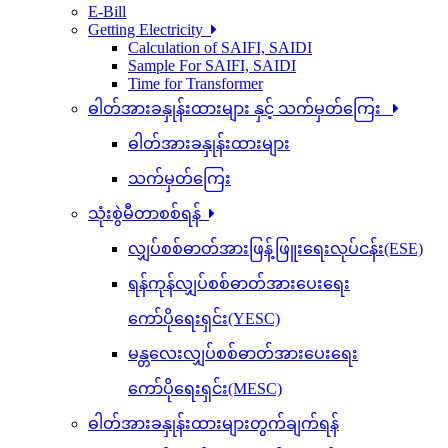
E-Bill
Getting Electricity
Calculation of SAIFI, SAIDI
Sample For SAIFI, SAIDI
Time for Transformer
ဓါတ်အားခနှုန်းထားများ နှင့် သက်မှတ်ကြေး
ဓါတ်အားခနှုန်းထားများ
သက်မှတ်ကြေး
သုံးစွဲမီတာစစ်ရန်
လျှပ်စစ်ဓာတ်အားဖြန့်ဖြူးရေးလုပ်ငန်း(ESE)
ရန်ကုန်လျှပ်စစ်ဓာတ်အားပေးရေး
ကော်ပိုရေးရှင်း(YESC)
မန္တလေးလျှပ်စစ်ဓာတ်အားပေးရေး
ကော်ပိုရေးရှင်း(MESC)
ဓါတ်အားခနှုန်းထားများတွက်ချက်ရန်