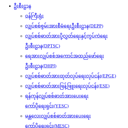
ဦးစီးဌာန
ဝန်ကြီးရုံး
လျှပ်စစ်စွမ်းအားစီမံရေးဦးစီးဌာန(DEPP)
လျှပ်စစ်ဓာတ်အားပို့လွှတ်ရေးနှင့်ကွပ်ကဲရေး
ဦးစီးဌာန(DPTSC)
ရေအားလျှပ်စစ်အကောင်အထည်ဖော်ရေး
ဦးစီးဌာန(DHPI)
လျှပ်စစ်ဓာတ်အားထုတ်လုပ်ရေးလုပ်ငန်း(EPGE)
လျှပ်စစ်ဓာတ်အားဖြန့်ဖြူးရေးလုပ်ငန်း(ESE)
ရန်ကုန်လျှပ်စစ်ဓာတ်အားပေးရေး
ကော်ပိုရေးရှင်း(YESC)
မန္တလေးလျှပ်စစ်ဓာတ်အားပေးရေး
ကော်ပိုရေးရှင်း(MESC)