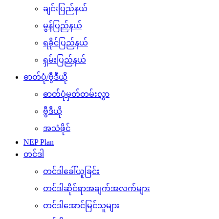
ချင်းပြည်နယ်
မွန်ပြည်နယ်
ရခိုင်ပြည်နယ်
ရှမ်းပြည်နယ်
ဓာတ်ပုံ/ဗွီဒီယို
ဓာတ်ပုံမှတ်တမ်းလွှာ
ဗွီဒီယို
အသံဖိုင်
NEP Plan
တင်ဒါ
တင်ဒါခေါ်ယူခြင်း
တင်ဒါဆိုင်ရာအချက်အလက်များ
တင်ဒါအောင်မြင်သူများ