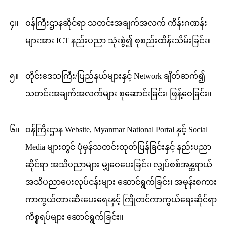
၄။
ဝန်ကြီးဌာနဆိုင်ရာ သတင်းအချက်အလက် ကိန်းဂဏန်း
များအား ICT နည်းပညာ သုံးစွဲ၍ စုစည်းထိန်းသိမ်းခြင်း။
၅။
တိုင်းဒေသကြီး/ပြည်နယ်များနှင့် Network ချိတ်ဆက်၍
သတင်းအချက်အလက်များ စုဆောင်းခြင်း၊ ဖြန့်ဝေခြင်း။
၆။
ဝန်ကြီးဌာန Website, Myanmar National Portal နှင့် Social
Media များတွင် ပုံမှန်သတင်းထုတ်ပြန်ခြင်းနှင့် နည်းပညာ
ဆိုင်ရာ အသိပညာများ မျှဝေပေးခြင်း၊ လျှပ်စစ်အန္တရာယ်
အသိပညာပေးလုပ်ငန်းများ ဆောင်ရွက်ခြင်း၊ အမုန်းစကား
ကာကွယ်တားဆီးပေးရေးနှင့် ကြိုတင်ကာကွယ်ရေးဆိုင်ရာ
ကိစ္စရပ်များ ဆောင်ရွက်ခြင်း။