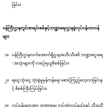
ခြင်း။
ဝန်ကြီးဌာနတွင်းစာရင်းစစ်နှင့်ဘဏ္ဍာရေးဌာနခွဲလုပ်ငန်းတာဝန်
များ
၁။
ဝန်ကြီးဌာနလက်အောက်ရှိဌာနအသီးသီး၏ ဘဏ္ဍာငွေအရ
/ အသုံးများကို လစဉ်ရယူစိစစ်ခြင်း။
၂။
ရငွေ/သုံးငွေ သုံးစွဲမှုမှန်ကန်ရေး စောင့်ကြည့်လေ့လာခြင်းနှ
င့် စိစစ်ကြီးကြပ်ခြင်း။
၃။
လုပ်ငန်းများအား ဘဏ္ဍာရေး လုပ်ထုံးလုပ်နည်းနှင့် ညီ/မညီ