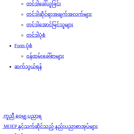
တင်ဒါခေါ်ယူခြင်း
တင်ဒါဆိုင်ရာအချက်အလက်များ
တင်ဒါအောင်မြင်သူများ
တင်ဒါပုံစံ
Form ပုံစံ
ဝန်ထမ်းခေါ်စာများ
ဆက်သွယ်ရန်
ကူညီ ဝေမျှ ပညာရ
MOEP နှင့်သက်ဆိုင်သည့် နည်းပညာစာအုပ်များ