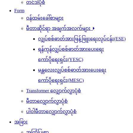
တင်ဒါပုံစံ
Form
ဝန်ထမ်းခေါ်စာများ
မီတာဆိုင်ရာ အချက်အလက်များ
လျှပ်စစ်ဓာတ်အားဖြန့်ဖြူးရေးလုပ်ငန်း(ESE)
ရန်ကုန်လျှပ်စစ်ဓာတ်အားပေးရေး
ကော်ပိုရေးရှင်း(YESC)
မန္တလေးလျှပ်စစ်ဓာတ်အားပေးရေး
ကော်ပိုရေးရှင်း(MESC)
Transformer လျှောက်လွှာပုံစံ
မီတာလျှောက်လွှာပုံစံ
ပါဝါမီတာလျှောက်လွှာပုံစံ
အခြား
အကြံပြုစာ