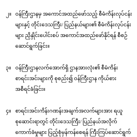
၂။
ဝန်ကြီးဌာနမှ အကောင်အထည်ဖော်သည့် စီမံကိန်းလုပ်ငန်း
များနှင့် တိုင်း‌ဒေသကြီး/ ပြည်နယ်များ၏ စီမံကိန်းလုပ်ငန်း
များ ညှိနှိုင်းပေါင်းစပ် အကောင်အထည်ဖော်နိုင်ရန် စီစဉ်
ဆောင်ရွက်ခြင်း။
၃။
ဝန်ကြီးဌာနလက်အောက်ရှိ ဌာနအားလုံး၏ စီမံကိန်း
စာရင်းအင်းများကို စုစည်း၍ ဝန်ကြီးဌာန ကိုယ်စား
အစီရင်ခံခြင်း။
၄။
စာရင်းအင်းကိန်းဂဏန်းအချက်အလက်များအား ရယူ
စုဆောင်းရာတွင် တိုင်းဒေသကြီး/ ပြည်နယ်အလိုက်
‌ကောက်ခံမှုများ ပြည့်စုံမှန်ကန်စေရန် ကြီးကြပ်ဆောင်ရွက်