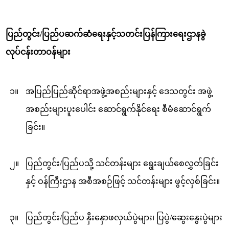
ပြည်တွင်း/ပြည်ပဆက်ဆံရေးနှင့်သတင်းပြန်ကြားရေးဌာနခွဲ
လုပ်ငန်းတာဝန်များ
၁။
အပြည်ပြည်ဆိုင်ရာအဖွဲ့အစည်းများနှင့် ‌ဒေသတွင်း အဖွဲ့
အစည်းများပူးပေါင်း ဆောင်ရွက်နိုင်ရေး စီမံဆောင်ရွက်
ခြင်း။
၂။
ပြည်တွင်း/ပြည်ပသို့ သင်တန်းများ ရွေးချယ်စေလွှတ်ခြင်း
နှင့် ဝန်ကြီးဌာန အစီအစဉ်ဖြင့် သင်တန်းများ ဖွင့်လှစ်ခြင်း။
၃။
ပြည်တွင်း/ပြည်ပ နှီးနှောဖလှယ်ပွဲများ၊ ပြပွဲ/ဆွေးနွေးပွဲများ