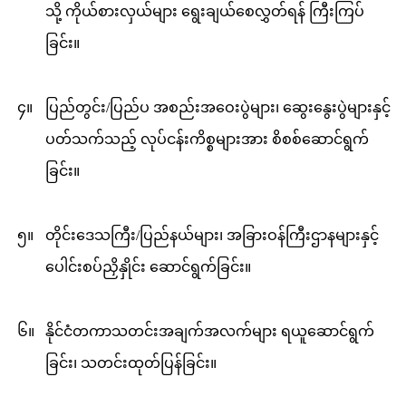
သို့ ကိုယ်စားလှယ်များ ရွေးချယ်စေလွှတ်ရန် ကြီးကြပ်
ခြင်း။
၄။
ပြည်တွင်း/ပြည်ပ အစည်းအဝေးပွဲများ၊ ဆွေးနွေးပွဲများနှင့်
ပတ်သက်သည့် လုပ်ငန်းကိစ္စများအား စိစစ်ဆောင်ရွက်
ခြင်း။
၅။
တိုင်းဒေသကြီး/ပြည်နယ်များ၊ အခြားဝန်ကြီးဌာနများနှင့်
ပေါင်းစပ်ညှိနှိုင်း ဆောင်ရွက်ခြင်း။
၆။
နိုင်ငံတကာသတင်းအချက်အလက်များ ရယူဆောင်ရွက်
ခြင်း၊ သတင်းထုတ်ပြန်ခြင်း။