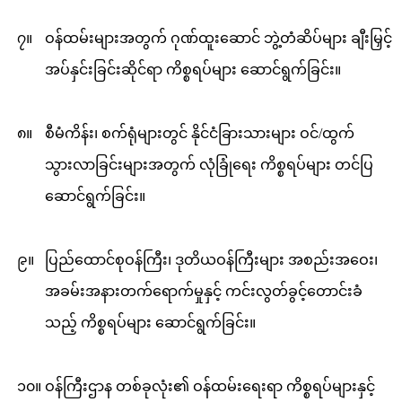
၇။
ဝန်ထမ်းများအတွက် ဂုဏ်ထူးဆောင် ဘွဲ့တံဆိပ်များ ချီးမြှင့်
အပ်နှင်းခြင်းဆိုင်ရာ ကိစ္စရပ်များ ဆောင်ရွက်ခြင်း။
၈။
စီမံကိန်း၊ စက်ရုံများတွင် နိုင်ငံခြားသားများ ဝင်/ထွက်
သွားလာခြင်းများအတွက် လုံခြုံရေး ကိစ္စရပ်များ တင်ပြ
ဆောင်ရွက်ခြင်း။
၉။
ပြည်ထောင်စုဝန်ကြီး၊ ဒုတိယဝန်ကြီးများ အစည်းအဝေး၊
အခမ်းအနားတက်ရောက်မှုနှင့် ကင်းလွတ်ခွင့်တောင်းခံ
သည့် ကိစ္စရပ်များ ဆောင်ရွက်ခြင်း။
၁၀။
ဝန်ကြီးဌာန တစ်ခုလုံး၏ ဝန်ထမ်းရေးရာ ကိစ္စရပ်များနှင့်