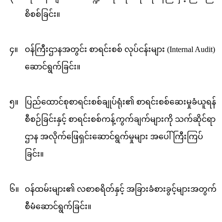
စိစစ်ခြင်း။
၄။
ဝန်ကြီးဌာနအတွင်း စာရင်းစစ် လုပ်ငန်းများ (Internal Audit)
‌ဆောင်ရွက်ခြင်း။
၅။
ပြည်ထောင်စုစာရင်းစစ်ချုပ်ရုံး၏ စာရင်းစစ်ဆေးမှုခံယူရန်
စီစဉ်ခြင်းနှင့် စာရင်းစစ်ကန့်ကွက်ချက်များကို သက်ဆိုင်ရာ
ဌာန အလိုက်ဖြေရှင်းဆောင်ရွက်မှုများ အပေါ် ကြီးကြပ်
ခြင်း။
၆။
ဝန်ထမ်းများ၏ လစာစရိတ်နှင့် အခြားခံစားခွင့်များအတွက်
စီမံဆောင်ရွက်ခြင်း။