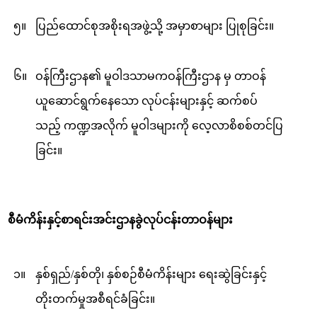
၅။
ပြည်ထောင်စုအစိုးရအဖွဲ့သို့ အမှာစာများ ပြုစုခြင်း။
၆။
ဝန်ကြီးဌာန၏ မူဝါဒသာမကဝန်ကြီးဌာန မှ တာဝန်
ယူဆောင်ရွက်နေသော လုပ်ငန်းများနှင့် ဆက်စပ်
သည့် ကဏ္ဍအလိုက် မူဝါဒများကို လေ့လာစိစစ်တင်ပြ
ခြင်း။
စီမံကိန်းနှင့်စာရင်းအင်းဌာနခွဲလုပ်ငန်းတာဝန်များ
၁။
နှစ်ရှည်/နှစ်တို၊ နှစ်စဉ်စီမံကိန်းများ ‌ရေးဆွဲခြင်းနှင့်
တိုးတက်မှုအစီရင်ခံခြင်း။