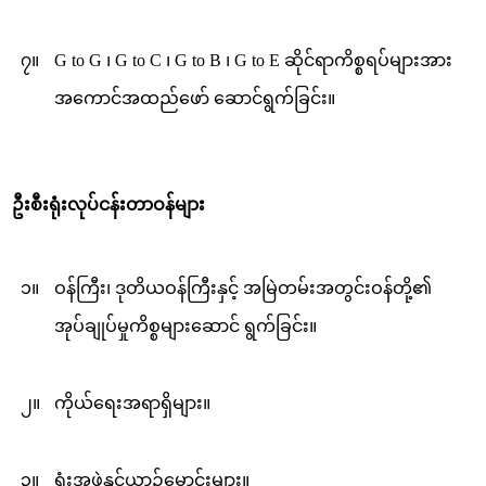
၇။
G to G ၊ G to C ၊ G to B ၊ G to E ဆိုင်ရာကိစ္စရပ်များအား
အကောင်အထည်ဖော် ဆောင်ရွက်ခြင်း။
ဦးစီးရုံးလုပ်ငန်းတာဝန်များ
၁။
ဝန်ကြီး၊ ဒုတိယဝန်ကြီးနှင့် အမြဲတမ်းအတွင်းဝန်တို့၏
အုပ်ချုပ်မှုကိစ္စများဆောင် ရွက်ခြင်း။
၂။
ကိုယ်ရေးအရာရှိများ။
၃။
ရုံးအဖွဲ့နှင့်ယာဉ်မောင်းများ။