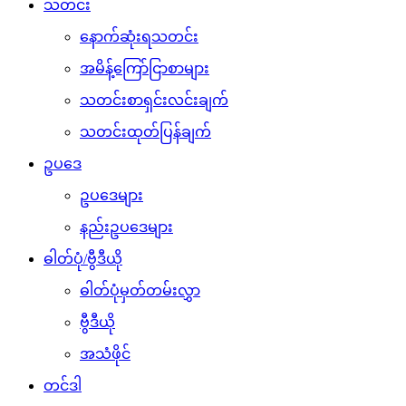
သတင်း
နောက်ဆုံးရသတင်း
အမိန့်ကြော်ငြာစာများ
သတင်းစာရှင်းလင်းချက်
သတင်းထုတ်ပြန်ချက်
ဥပဒေ
ဥပဒေများ
နည်းဥပဒေများ
ဓါတ်ပုံ/ဗွီဒီယို
ဓါတ်ပုံမှတ်တမ်းလွှာ
ဗွီဒီယို
အသံဖိုင်
တင်ဒါ