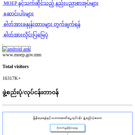
MOEP နှင့်သက်ဆိုင်သည့် နည်းပညာစာအုပ်များ
ဆောင်းပါးများ
ဓါတ်အားခနှုန်းထားများ တွက်ချက်ရန်
ဓါတ်အားလိုင်းပြမြေပုံ
www.moep.gov.mm
Total visitors
16317K+
ဖွဲ့စည်းပုံ/လုပ်ငန်းတာ၀န်