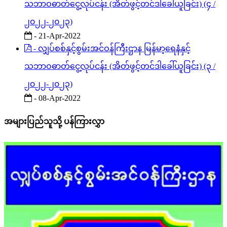
သဘာဝဓာတ်ငွေ့လုပ်ငန်း (အိတ်ဖွင့်တင်ဒါခေါ်ယူခြင်း) (၄ /
၂၀၂၂-၂၀၂၃)
- 21-Apr-2022
- လျှပ်စစ်နှင့်စွမ်းအင်ဝန်ကြီးဌာန မြန်မာ့ရေနံနှင့်
သဘာဝဓာတ်ငွေ့လုပ်ငန်း (အိတ်ဖွင့်တင်ဒါခေါ်ယူခြင်း) (၃ /
၂၀၂၂-၂၀၂၃)
- 08-Apr-2022
အများပြည်သူသို့ ပန်ကြားလွှာ