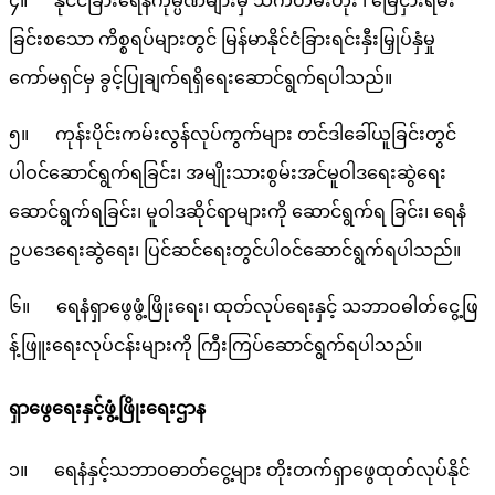
၄။ နိုင်ငံခြားရေနံကုမ္ပဏီများမှ သက်တမ်းတိုး ၊ မြေငှားရမ်း
ခြင်းစသော ကိစ္စရပ်များတွင် မြန်မာနိုင်ငံခြားရင်းနှီးမြှုပ်နှံမှု
ကော်မရှင်မှ ခွင့်ပြုချက်ရရှိရေးဆောင်ရွက်ရပါသည်။
၅။ ကုန်းပိုင်းကမ်းလွန်လုပ်ကွက်များ တင်ဒါခေါ်ယူခြင်းတွင်
ပါဝင်ဆောင်ရွက်ရခြင်း၊ အမျိုးသားစွမ်းအင်မူဝါဒရေးဆွဲရေး
ဆောင်ရွက်ရခြင်း၊ မူဝါဒဆိုင်ရာများကို ဆောင်ရွက်ရ ခြင်း၊ ရေနံ
ဥပဒေရေးဆွဲရေး၊ ပြင်ဆင်ရေးတွင်ပါဝင်ဆောင်ရွက်ရပါသည်။
၆။ ရေနံရှာဖွေဖွံ့ဖြိုးရေး၊ ထုတ်လုပ်ရေးနှင့် သဘာဝဓါတ်ငွေ့ဖြ
န့်ဖြူးရေးလုပ်ငန်းများကို ကြီးကြပ်ဆောင်ရွက်ရပါသည်။
ရှာဖွေရေးနှင့်ဖွံ့ဖြိုးရေးဌာန
၁။ ရေနံနှင့်သဘာဝဓာတ်ငွေ့များ တိုးတက်ရှာဖွေထုတ်လုပ်နိုင်