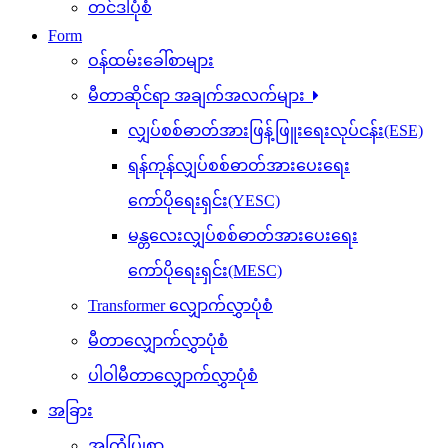
တင်ဒါပုံစံ
Form
ဝန်ထမ်းခေါ်စာများ
မီတာဆိုင်ရာ အချက်အလက်များ
လျှပ်စစ်ဓာတ်အားဖြန့်ဖြူးရေးလုပ်ငန်း(ESE)
ရန်ကုန်လျှပ်စစ်ဓာတ်အားပေးရေး
ကော်ပိုရေးရှင်း(YESC)
မန္တလေးလျှပ်စစ်ဓာတ်အားပေးရေး
ကော်ပိုရေးရှင်း(MESC)
Transformer လျှောက်လွှာပုံစံ
မီတာလျှောက်လွှာပုံစံ
ပါဝါမီတာလျှောက်လွှာပုံစံ
အခြား
အကြံပြုစာ