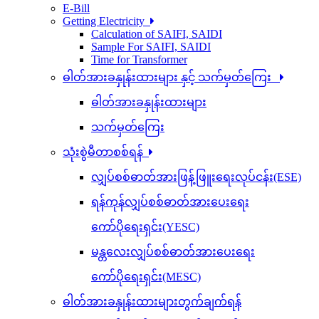
E-Bill
Getting Electricity
Calculation of SAIFI, SAIDI
Sample For SAIFI, SAIDI
Time for Transformer
ဓါတ်အားခနှုန်းထားများ နှင့် သက်မှတ်ကြေး
ဓါတ်အားခနှုန်းထားများ
သက်မှတ်ကြေး
သုံးစွဲမီတာစစ်ရန်
လျှပ်စစ်ဓာတ်အားဖြန့်ဖြူးရေးလုပ်ငန်း(ESE)
ရန်ကုန်လျှပ်စစ်ဓာတ်အားပေးရေး
ကော်ပိုရေးရှင်း(YESC)
မန္တလေးလျှပ်စစ်ဓာတ်အားပေးရေး
ကော်ပိုရေးရှင်း(MESC)
ဓါတ်အားခနှုန်းထားများတွက်ချက်ရန်