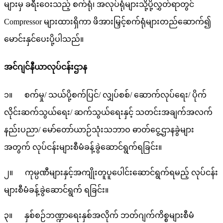
များမှ ခရီးဝေးသည့် စက်ရုံ၊ အလုပ်ရုံများသို့ပို့လွှတ်ရာတွင်
Compressor များထားရှိကာ ဖိအားမြှင့်စက်ရုံများတည်ဆောက်၍
မောင်းနှင်ပေးပို့ပါသည်။
အင်ဂျင်နီယာလုပ်ငန်းဌာန
၁။ စက်မှု/ သယ်ပို့စက်ပြင်/ လျှပ်စစ်/ ဆောက်လုပ်ရေး/ ပိုက်
လိုင်းဆက်သွယ်ရေး/ ဆက်သွယ်ရေးနှင့် သတင်းအချက်အလက်
နည်းပညာ/ မော်တော်ယာဉ်သုံးသဘာဝ ဓာတ်ငွေ့ဌာနခွဲများ
အတွက် လုပ်ငန်းများစီမံခန့်ခွဲဆောင်ရွက်ရခြင်း။
၂။ ကုမ္ပဏီများနှင့်အကျိုးတူပူပေါင်းဆောင်ရွက်ရမည့် လုပ်ငန်း
များစီမံခန့်ခွဲဆောင်ရွက် ရခြင်း။
၃။ နှစ်စဉ်ဘဏ္ဍာရေးနှစ်အလိုက် ဘတ်ဂျက်ကိစ္စများစီမံ