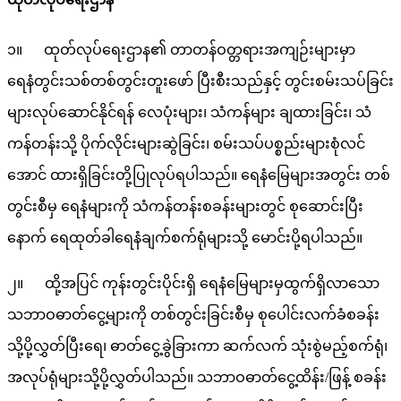
၁။ ထုတ်လုပ်ရေးဌာန၏ တာတန်ဝတ္တရားအကျဉ်းများမှာ
ရေနံတွင်းသစ်တစ်တွင်းတူးဖော် ပြီးစီးသည်နှင့် တွင်းစမ်းသပ်ခြင်း
များလုပ်ဆောင်နိုင်ရန် လေပုံးများ၊ သံကန်များ ချထားခြင်း၊ သံ
ကန်တန်းသို့ ပိုက်လိုင်းများဆွဲခြင်း၊ စမ်းသပ်ပစ္စည်းများစုံလင်
အောင် ထားရှိခြင်းတို့ပြုလုပ်ရပါသည်။ ရေနံမြေများအတွင်း တစ်
တွင်းစီမှ ရေနံများကို သံကန်တန်းစခန်းများတွင် စုဆောင်းပြီး
နောက် ရေထုတ်ခါရေနံချက်စက်ရုံများသို့ မောင်းပို့ရပါသည်။
၂။ ထို့အပြင် ကုန်းတွင်းပိုင်းရှိ ရေနံမြေများမှထွက်ရှိလာသော
သဘာဝဓာတ်ငွေ့များကို တစ်တွင်းခြင်းစီမှ စုပေါင်းလက်ခံစခန်း
သို့ပို့လွှတ်ပြီးရေ၊ ဓာတ်ငွေ့ခွဲခြားကာ ဆက်လက် သုံးစွဲမည့်စက်ရုံ၊
အလုပ်ရုံများသို့ပို့လွှတ်ပါသည်။ သဘာဝဓာတ်ငွေ့ထိန်း/ဖြန့် စခန်း