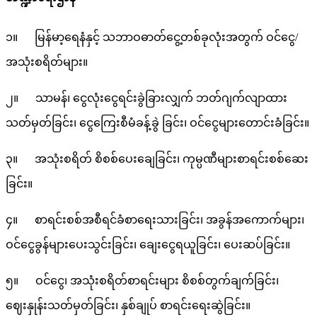
၁။ မြန်မာ့ရေနံနှင့် သဘာဝဓာတ်ငွေ့တစ်ခုလုံးအတွက် ဝင်ငွေ/
အသုံးစရိတ်များ။
၂။ သာမန်၊ ငွေလုံးငွေရင်းခွဲခြားလျှက် ဘတ်ဂျက်လျာထား
သတ်မှတ်ခြင်း၊ ငွေကြေးစီမံခန့်ခွဲ ခြင်း၊ ဝင်ငွေများတောင်းခံခြင်း။
၃။ အသုံးစရိတ် စိစစ်ပေးချေခြင်း၊ ကုမ္ပဏီများစာရင်းစစ်ဆေး
ခြင်း။
၄။ စာရင်းစစ်အစီရင်ခံစာရေးသားခြင်း၊ အခွန်အကောက်များ၊
ဝင်ငွေခွန်များပေးသွင်းခြင်း၊ ချေးငွေရယူခြင်း၊ ပေးဆပ်ခြင်း။
၅။ ဝင်ငွေ၊ အသုံးစရိတ်စာရင်းများ စိစစ်တွက်ချက်ခြင်း၊
ဈေးနှုန်းသတ်မှတ်ခြင်း၊ နှစ်ချုပ် စာရင်းရေးဆွဲခြင်း။