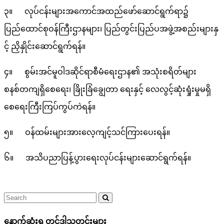
၃။ လုပ်ငန်းများအကောင်အထည်ဖော်ဆောင်ရွက်ရာ၌
ပြည်ထောင်စုဝန်ကြီးဌာနများ၊ ပြည်တွင်းပြည်ပအဖွဲ့အစည်းများနှ
င့် ညှိနှိုင်းဆောင်ရွက်ရန်။
၄။ စွမ်းအင်မူဝါဒဆိုင်ရာစီမံရေးဌာန၏ အသုံးစရိတ်များ
စနစ်တကျရှိစေရေး၊ ခြိုးခြံချွေတာ ရေးနှင့် လေလွင့်ဆုံးရှုံးမှုမရှိ
စေရေးကြီးကြပ်ကွပ်ကဲရန်။
၅။ ဝန်ထမ်းများအားလေ့ကျင့်သင်ကြားပေးရန်။
၆။ အသိပညာပြန့်ပွားရေးလုပ်ငန်းများဆောင်ရွက်ရန်။
နောက်ဆုံးရ တင်ဒါသတင်းများ