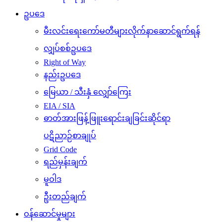
ဥပဒေ
မီးလင်းရေးကော်မတီများလိုက်နာဆောင်ရွက်ရန်
လျှပ်စစ်ဥပဒေ
Right of Way
နည်းဥပဒေ
မြေယာ / သီးနှံ လျှော်ကြေး
EIA / SIA
ဓာတ်အားဖြန့်ဖြူးရောင်းချခြင်းဆိုင်ရာ
ပဋိညာဉ်စာချုပ်
Grid Code
ရည်မှန်းချက်
မူဝါဒ
ဦးတည်ချက်
ဝန်ဆောင်မှုများ