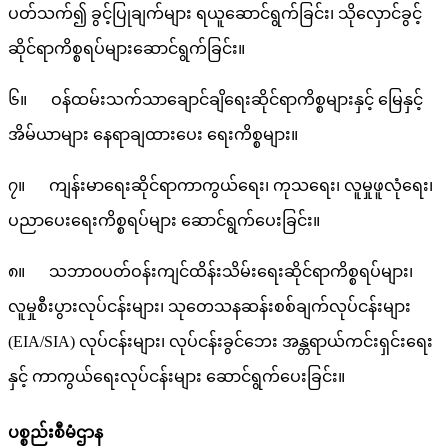
ပတ်သက်၍ ခွင့်ပြုချက်များ ရယူဆောင်ရွက်ခြင်း၊ သိုလှောင်ခွင့်
ဆိုင်ရာကိစ္စရပ်များဆောင်ရွက်ခြင်း။
၆။ ဝန်ထမ်းသက်သာချောင်ချိရေးဆိုင်ရာကိစ္စများနှင့် မြေနှင့်
အိမ်ယာများ နေရာချထားပေး ရေးကိစ္စများ။
၇။ ကျန်းမာရေးဆိုင်ရာကာကွယ်ရေး၊ ကုသရေး၊ လူမှုဖူလုံရေး၊
ပညာပေးရေးကိစ္စရပ်များ ဆောင်ရွက်ပေးခြင်း။
၈။ သဘာ၀ပတ်ဝန်းကျင်ထိန်းသိမ်းရေးဆိုင်ရာကိစ္စရပ်များ၊
လူမှုစီးပွားလုပ်ငန်းများ၊ သုတေသနဆန်းစစ်ချက်လုပ်ငန်းများ
(EIA/SIA) လုပ်ငန်းများ၊ လုပ်ငန်းခွင်ဘေး အန္တရာယ်ကင်းရှင်းရေး
နှင့် ကာကွယ်ရေးလုပ်ငန်းများ ဆောင်ရွက်ပေးခြင်း။
ပစ္စည်းစီမံဌာန