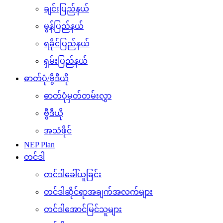
ချင်းပြည်နယ်
မွန်ပြည်နယ်
ရခိုင်ပြည်နယ်
ရှမ်းပြည်နယ်
ဓာတ်ပုံ/ဗွီဒီယို
ဓာတ်ပုံမှတ်တမ်းလွှာ
ဗွီဒီယို
အသံဖိုင်
NEP Plan
တင်ဒါ
တင်ဒါခေါ်ယူခြင်း
တင်ဒါဆိုင်ရာအချက်အလက်များ
တင်ဒါအောင်မြင်သူများ