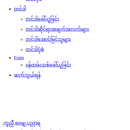
တင်ဒါ
တင်ဒါခေါ်ယူခြင်း
တင်ဒါဆိုင်ရာအချက်အလက်များ
တင်ဒါအောင်မြင်သူများ
တင်ဒါပုံစံ
Form
၀န်ထမ်းသစ်ခေါ်ယူခြင်း
ဆက်သွယ်ရန်
ကူညီ ဝေမျှ ပညာရ