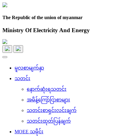
The Republic of the union of myanmar
Ministry Of Electricity And Energy
Toggle
navigation
မူလစာမျက်နှာ
သတင်း
နောက်ဆုံးရသတင်း
အမိန့်ကြော်ငြာစာများ
သတင်းစာရှင်းလင်းချက်
သတင်းထုတ်ပြန်ချက်
MOEE သမိုင်း