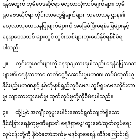
ရန်အတွက် ဘူမိဗေဒဆိုင်ရာ လေ့လာသုံးသပ်ချက်များ၊ ဘူမိ
ရူပဗေဒဆိုင်ရာ တိုင်းတာတွေ့ရှိချက်များ၊ သုတေသန ဌာန၏
လေ့လာသုတေသနပြုချက်များကို အခြေခံပြီးရေနံမြေများနှင့်
နေရာဒေသသစ် များတွင် တွင်းသစ်များတူးဖော်နိုင်ရန်စီမံရ
ပါသည်။
၂။ တွင်းတူးစက်များကို နေရာချထားရပါသည်၊ ရေနံမြေ/ဒေသ
များ၏ ရေနံ/သဘာဝ ဓာတ်ငွေ့ခိုအောင်းမှုပမာဏ၊ ထပ်မံထုတ်ယူ
နိုင်မည့်ပမာဏနှင့် နှစ်တို/နှစ်ရှည်ဘူမိဗေဒ၊ ဘူမိရူပဗေဒတိုင်းတာ
မှု၊ လျာထားတူးဖော်မှု၊ ထုတ်လုပ်မှုတို့ကိုစီမံရပါသည်။
၃။ ထို့ပြင် အကျိုးတူပူးပေါင်းဆောင်ရွက်လျက်ရှိသော
နိုင်ငံခြားရေနံကုမ္ပဏီများ၏ ရေနံရှာဖွေ/ တူးဖော်/ထုတ်လုပ်ရေး
လုပ်ငန်းတို့ကို နိုင်ငံတော်ဘက်မှ မနစ်နာစေရန် ထိန်းကြောင်း၍