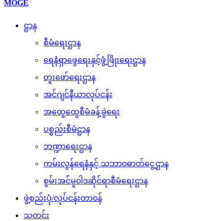
MOGE
ဌာန
စီမံရေးဌာန
ရေနံရှာဖွေရေးနှင့်ဖွံ့ဖြိုးရေးဌာန
တူးဖော်ရေးဌာန
အင်ဂျင်နီယာလုပ်ငန်း
အထွေထွေစီမံခန့်ခွဲရေး
ပစ္စည်းစီမံဌာန
ဘဏ္ဍာရေးဌာန
ကမ်းလွန်ရေနံနှင့် သဘာ၀ဓာတ်ငွေ့ဌာန
စွမ်းအင်မူ၀ါဒဆိုင်ရာစီမံရေးဌာန
ဖွဲ့စည်းပုံ/လုပ်ငန်းတာ၀န်
သတင်း