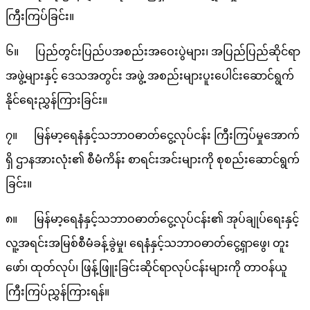
ကြီးကြပ်ခြင်း။
၆။ ပြည်တွင်းပြည်ပအစည်းအဝေးပွဲများ၊ အပြည်ပြည်ဆိုင်ရာ
အဖွဲ့များနှင့် ဒေသအတွင်း အဖွဲ့ အစည်းများပူးပေါင်းဆောင်ရွက်
နိုင်ရေးညွှန်ကြားခြင်း။
၇။ မြန်မာ့ရေနံနှင့်သဘာဝဓာတ်ငွေ့လုပ်ငန်း ကြီးကြပ်မှုအောက်
ရှိ ဌာနအားလုံး၏ စီမံကိန်း စာရင်းအင်းများကို စုစည်းဆောင်ရွက်
ခြင်း။
၈။ မြန်မာ့ရေနံနှင့်သဘာဝဓာတ်ငွေ့လုပ်ငန်း၏ အုပ်ချုပ်ရေးနှင့်
လူ့အရင်းအမြစ်စီမံခန့်ခွဲမှု၊ ရေနံနှင့်သဘာဝဓာတ်ငွေ့ရှာဖွေ၊ တူး
ဖော်၊ ထုတ်လုပ်၊ ဖြန့်ဖြူးခြင်းဆိုင်ရာလုပ်ငန်းများကို တာဝန်ယူ
ကြီးကြပ်ညွှန်ကြားရန်။