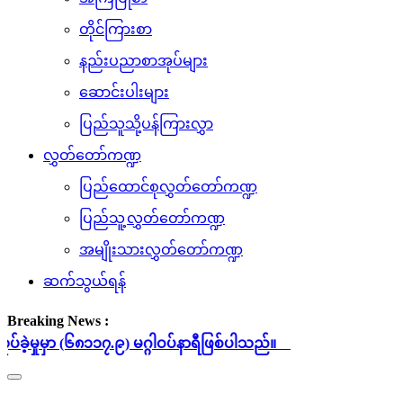
တိုင်ကြားစာ
နည်းပညာစာအုပ်များ
ဆောင်းပါးများ
ပြည်သူသို့ပန်ကြားလွှာ
လွှတ်တော်ကဏ္ဍ
ပြည်ထောင်စုလွှတ်တော်ကဏ္ဍ
ပြည်သူ့လွှတ်တော်ကဏ္ဍ
အမျိုးသားလွှတ်တော်ကဏ္ဍ
ဆက်သွယ်ရန်
Breaking News :
ာ (၆၈၁၁၇.၉) မဂ္ဂါဝပ်နာရီဖြစ်ပါသည်။
Toggle
navigation