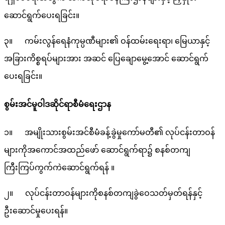
ဆောင်ရွက်ပေးရခြင်း။
၃။ ကမ်းလွန်ရေနံကုမ္ပဏီများ၏ ဝန်ထမ်းရေးရာ၊ မြေယာနှင့်
အခြားကိစ္စရပ်များအား အဆင် ပြေချောမွေ့အောင် ဆောင်ရွက်
ပေးရခြင်း။
စွမ်းအင်မူဝါဒဆိုင်ရာစီမံရေးဌာန
၁။ အမျိုးသားစွမ်းအင်စီမံခန့်ခွဲမှုကော်မတီ၏ လုပ်ငန်းတာဝန်
များကိုအကောင်အထည်ဖော် ဆောင်ရွက်ရာ၌ စနစ်တကျ
ကြီးကြပ်ကွက်ကဲဆောင်ရွက်ရန် ။
၂။ လုပ်ငန်းတာဝန်များကိုစနစ်တကျခွဲဝေသတ်မှတ်ရန်နှင့်
ဦးဆောင်မှုပေးရန်။