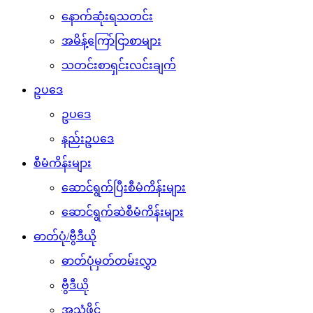
နောက်ဆုံးရသတင်း
အမိန့်ကြော်ငြာစာများ
သတင်းစာရှင်းလင်းချက်
ဥပဒေ
ဥပဒေ
နည်းဥပဒေ
စီမံကိန်းများ
ဆောင်ရွက်ပြီးစီမံကိန်းများ
ဆောင်ရွက်ဆဲစီမံကိန်းများ
ဓာတ်ပုံ/ဗွီဒီယို
ဓာတ်ပုံမှတ်တမ်းလွှာ
ဗွီဒီယို
အသံဖိုင်