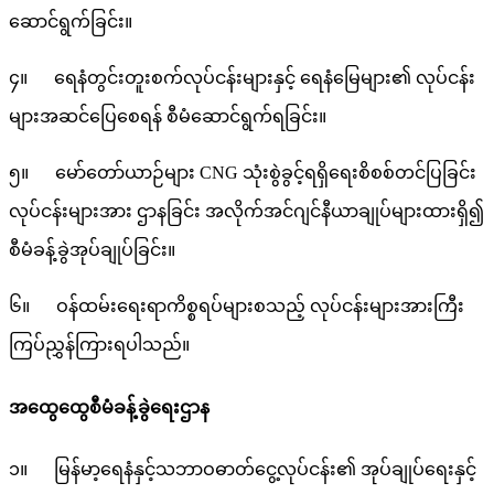
ဆောင်ရွက်ခြင်း။
၄။ ရေနံတွင်းတူးစက်လုပ်ငန်းများနှင့် ရေနံမြေများ၏ လုပ်ငန်း
များအဆင်ပြေစေရန် စီမံဆောင်ရွက်ရခြင်း။
၅။ မော်တော်ယာဉ်များ CNG သုံးစွဲခွင့်ရရှိရေးစိစစ်တင်ပြခြင်း
လုပ်ငန်းများအား ဌာနခြင်း အလိုက်အင်ဂျင်နီယာချုပ်များထားရှိ၍
စီမံခန့်ခွဲအုပ်ချုပ်ခြင်း။
၆။ ဝန်ထမ်းရေးရာကိစ္စရပ်များစသည့် လုပ်ငန်းများအားကြီး
ကြပ်ညွှန်ကြားရပါသည်။
အထွေထွေစီမံခန့်ခွဲရေးဌာန
၁။ မြန်မာ့ရေနံနှင့်သဘာဝဓာတ်ငွေ့လုပ်ငန်း၏ အုပ်ချုပ်ရေးနှင့်