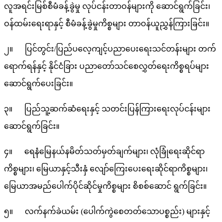
လူအရင်းမြစ်စီမံခန့်ခွဲမှု လုပ်ငန်းတာဝန်များကို ဆောင်ရွက်ခြင်း၊
ဝန်ထမ်းရေးရာနှင့် စီမံခန့်ခွဲမှုကိစ္စများ တာဝန်ယူညွှန်ကြားခြင်း။
၂။ ပြင်တွင်း/ပြည်ပလေ့ကျင့်ပညာပေးရေးသင်တန်းများ တက်
ရောက်ရန်နှင့် နိုင်ငံခြား ပညာတော်သင်စေလွှတ်ရေးကိစ္စရပ်များ
ဆောင်ရွက်ပေးခြင်း။
၃။ ပြည်သူ့ဆက်ဆံရေးနှင့် သတင်းပြန်ကြားရေးလုပ်ငန်းများ
ဆောင်ရွက်ခြင်း။
၄။ ရေနံမြေနယ်နမိတ်သတ်မှတ်ချက်များ၊ လုံခြုံရေးဆိုင်ရာ
ကိစ္စများ၊ မြေယာနှင့်သီးနှံ လျော်ကြေးပေးရေးဆိုင်ရာကိစ္စများ၊
မြေယာအမည်ပေါက်ပိုင်ဆိုင်မှုကိစ္စများ စိစစ်ဆောင် ရွက်ခြင်း။
၅။ လက်နက်ခဲယမ်း (ပေါက်ကွဲစေတတ်သောပစ္စည်း) များနှင့်