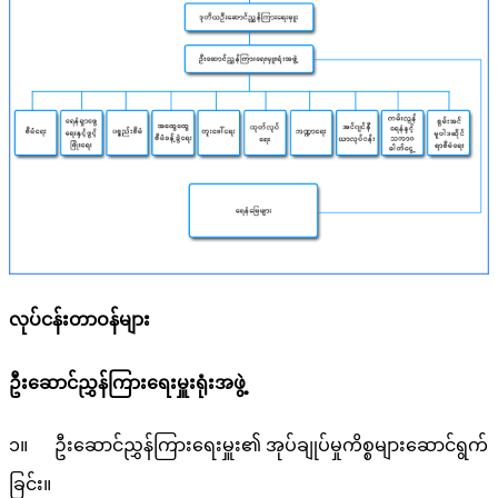
လုပ်ငန်းတာဝန်များ
ဦးဆောင်ညွှန်ကြားရေးမှူးရုံးအဖွဲ့
၁။ ဦးဆောင်ညွှန်ကြားရေးမှူး၏ အုပ်ချုပ်မှုကိစ္စများဆောင်ရွက်
ခြင်း။