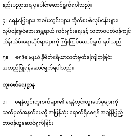
နည်းပညာအရ ပူပေါင်းဆောင်ရွက်ရပါသည်။
၄။ ရေနံမြေများ၊ အစမ်းတွင်းများ၊ ဆိုက်စမစ်လုပ်ငန်းများ၊
လုပ်ငန်းခွင်ဘေးအန္တရာယ် ကင်းရှင်းရေးနှင့် သဘာဝပတ်ဝန်ကျင်
ထိန်းသိမ်းရေးဆိုင်ရာများကို ကြီးကြပ်ဆောင်ရွက် ရပါသည်။
၅။ ရေနံမြေနယ် နိမိတ်ဧရိယာသတ်မှတ်ကြေငြာခြင်း
အတည်ပြုရန်ဆောင်ရွက်ရပါသည်။
တူးဖော်ရေးဌာန
၁။ ရေနံတွင်းတူးစက်များ၏ ရေနံတွင်းတူးဖော်မှုများကို
သတ်မှတ်အနက်ပေသို့ အမြန်ဆုံး ရောက်ရှိစေရန် အချိန်ပြည့်
တာဝန်ယူဆောင်ရွက်ခြင်း။