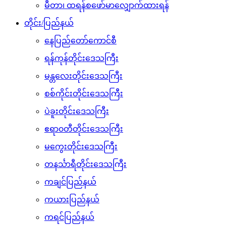
မီတာ၊ ထရန်စဖော်မာလျှောက်ထားရန်
တိုင်း/ပြည်နယ်
နေပြည်တော်ကောင်စီ
ရန်ကုန်တိုင်းဒေသကြီး
မန္တလေးတိုင်းဒေသကြီး
စစ်ကိုင်းတိုင်းဒေသကြီး
ပဲခူးတိုင်းဒေသကြီး
ဧရာ၀တီတိုင်းဒေသကြီး
မကွေးတိုင်းဒေသကြီး
တနင်္သာရီတိုင်းဒေသကြီး
ကချင်ပြည်နယ်
ကယားပြည်နယ်
ကရင်ပြည်နယ်