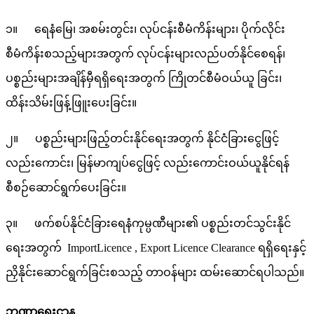
၁။ ရေနံမြေ၊ အစမ်းတွင်း၊ လုပ်ငန်းစီမံကိန်းများ၊ ပိုက်လိုင်း
စီမံကိန်းစသည့်များအတွက် လုပ်ငန်းများလည်ပတ်နိုင်စေရန်၊
ပစ္စည်းများအချိန်မှီရရှိရေးအတွက် ကြိုတင်စီမံဝယ်ယူ ခြင်း၊
ထိန်းသိမ်းဖြန့်ဖြူးပေးခြင်း။
၂။ ပစ္စည်းများဖြည့်တင်းနိုင်ရေးအတွက် နိုင်ငံခြားငွေဖြင့်
လည်းကောင်း၊ မြန်မာကျပ်ငွေဖြင့် လည်းကောင်းဝယ်ယူနိုင်ရန်
စီစဉ်ဆောင်ရွက်ပေးခြင်း။
၃။ ဖက်စပ်နိုင်ငံခြားရေနံကုမ္ပဏီများ၏ ပစ္စည်းတင်သွင်းနိုင်
ရေးအတွက် ImportLicence , Export Licence Clearance ရရှိရေးနှင့်
ညှိနိုင်းဆောင်ရွက်ခြင်းစသည့် တာဝန်များ ထမ်းဆောင်ရပါသည်။
ဘဏ္ဍာရေးဌာန