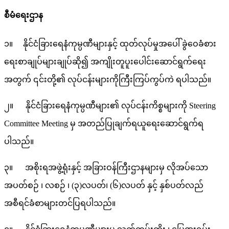
စီမံရေးဌာန
၁။ နိုင်ငံခြားရေနံကုမ္ပဏီများနှင့် ထုတ်လုပ်မှုအပေါ် ခွဲဝေခံစား
ရေးစာချုပ်များချုပ်ဆို၍ အကျိုးတူပူးပေါင်းဆောင်ရွက်ရေး
အတွက် ၎င်းတို့၏ လုပ်ငန်းများကိုကြီးကြပ်ကွပ်ကဲ ရပါသည်။
၂။ နိုင်ငံခြားရေနံကုမ္ပဏီများ၏ လုပ်ငန်းကိစ္စများကို Steering
Committee Meeting မှ အတည်ပြုချက်ရယူရေးဆောင်ရွက်ရ
ပါသည်။
၃။ အစိုးရအဖွဲ့ရုံးနှင့် အခြားဝန်ကြီးဌာနများမှ လိုအပ်သော
အပတ်စဉ် ၊ လစဉ် ၊ (၃)လပတ်၊ (၆)လပတ် နှင့် နှစ်ပတ်လည်
အစီရင်ခံစာများတင်ပြရပါသည်။