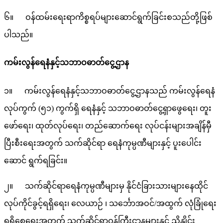
၆။ ဝန်ထမ်းရေးရာကိစ္စရပ်များဆောင်ရွက်ခြင်းစသည်တို့ဖြစ်
ပါသည်။
ကမ်းလွန်ရေနံနှင့်သဘာဝဓာတ်ငွေ့ဌာန
၁။ ကမ်းလွန်ရေနံနှင့်သဘာဝဓာတ်ငွေ့ဌာနသည် ကမ်းလွန်ရေနံ
လုပ်ကွက် (၅၁) ကွက်ရှိ ရေနံနှင့် သဘာဝဓာတ်ငွေ့ရှာဖွေရေး၊ တူး
ဖော်ရေး၊ ထုတ်လုပ်ရေး၊ တည်ဆောက်ရေး လုပ်ငန်းများအချိန်မှီ
ပြီးစီးရေးအတွက် သက်ဆိုင်ရာ ရေနံကုမ္ပဏီများနှင့် ပူးပေါင်း
ဆောင် ရွက်ရခြင်း။
၂။ သက်ဆိုင်ရာရေနံကုမ္ပဏီများမှ နိုင်ငံခြားသားများနေထိုင်
လုပ်ကိုင်ခွင့်ရရှိရေး၊ လေယာဉ် ၊ သင်္ဘောအဝင်/အထွက် လုံခြုံရေး
ရရှိစေရေးအတွက် သက်ဆိုင်ရာဝန်ကြီးဌာနများနှင့် ညှိနှိုင်း