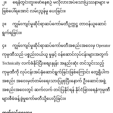
၂။ ရေနံတွင်းတူးဖော်နေစဉ် မလိုလားအပ်သောပြဿနာများ မ
ဖြစ်ပေါ်ရအောင် လမ်းညွန်မှု ပေးခြင်း။
၃။ ကျွမ်းကျင်မှုဆိုင်ရာဆပ်ကော်မတီဥက္ကဋ္ဌ တာဝန်ယူဆောင်
ရွက်ရခြင်း။
၄။ ကျွမ်းကျင်မှုဆိုင်ရာဆပ်ကော်မတီအစည်းအဝေးမှ Operator
ကုမ္ပဏီသည် ပစ္စည်းဝယ်ယူ မှုနှင့် ဝန်ဆောင်လုပ်ငန်းများအတွက်
Technically လက်ခံနိုင်ပြီးစျေးနှုန်း အနည်းဆုံး တင်သွင်းသည့်
ကုမ္ပဏီကို လုပ်ငန်းအပ်နှံဆောင်ရွက်ခြင်းဖြစ်ကြောင်း တွေ့ရှိပါက
အစည်း အဝေးမှတ်တမ်းရေးသားပြုစုပြီးနောက် ဦးဆောင်အဖွဲ့
အစည်းအဝေးတွင် ဆက်လက် တင်ပြနိုင်ရန် နိုင်ငံခြားရေနံကုမ္ပဏီ
များစီမံခန့်ခွဲမှုကော်မတီသို့ပေးပို့ခြင်း။
ထုတ်လုပ်ရေးဌာန