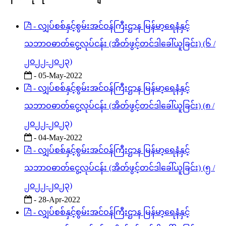
- လျှပ်စစ်နှင့်စွမ်းအင်ဝန်ကြီးဌာန မြန်မာ့ရေနံနှင့်
သဘာဝဓာတ်ငွေ့လုပ်ငန်း (အိတ်ဖွင့်တင်ဒါခေါ်ယူခြင်း) (၆ /
၂၀၂၂-၂၀၂၃)
- 05-May-2022
- လျှပ်စစ်နှင့်စွမ်းအင်ဝန်ကြီးဌာန မြန်မာ့ရေနံနှင့်
သဘာဝဓာတ်ငွေ့လုပ်ငန်း (အိတ်ဖွင့်တင်ဒါခေါ်ယူခြင်း) (၈ /
၂၀၂၂-၂၀၂၃)
- 04-May-2022
- လျှပ်စစ်နှင့်စွမ်းအင်ဝန်ကြီးဌာန မြန်မာ့ရေနံနှင့်
သဘာဝဓာတ်ငွေ့လုပ်ငန်း (အိတ်ဖွင့်တင်ဒါခေါ်ယူခြင်း) (၅ /
၂၀၂၂-၂၀၂၃)
- 28-Apr-2022
- လျှပ်စစ်နှင့်စွမ်းအင်ဝန်ကြီးဌာန မြန်မာ့ရေနံနှင့်