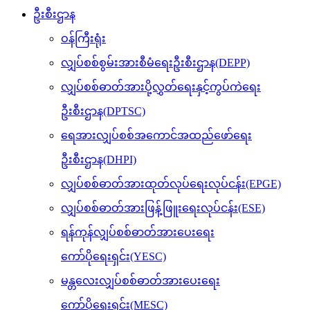
ဦးစီးဌာန
ဝန်ကြီးရုံး
လျှပ်စစ်စွမ်းအားစီမံရေးဦးစီးဌာန(DEPP)
လျှပ်စစ်ဓာတ်အားပို့လွှတ်ရေးနှင့်ကွပ်ကဲရေး
ဦးစီးဌာန(DPTSC)
ရေအားလျှပ်စစ်အကောင်အထည်ဖော်ရေး
ဦးစီးဌာန(DHPI)
လျှပ်စစ်ဓာတ်အားထုတ်လုပ်ရေးလုပ်ငန်း(EPGE)
လျှပ်စစ်ဓာတ်အားဖြန့်ဖြူးရေးလုပ်ငန်း(ESE)
ရန်ကုန်လျှပ်စစ်ဓာတ်အားပေးရေး
ကော်ပိုရေးရှင်း(YESC)
မန္တလေးလျှပ်စစ်ဓာတ်အားပေးရေး
ကော်ပိုရေးရှင်း(MESC)