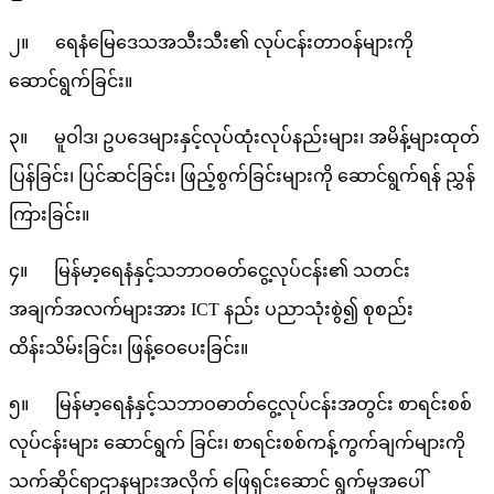
၂။ ရေနံမြေဒေသအသီးသီး၏ လုပ်ငန်းတာဝန်များကို
ဆောင်ရွက်ခြင်း။
၃။ မူဝါဒ၊ ဥပဒေများနှင့်လုပ်ထုံးလုပ်နည်းများ၊ အမိန့်များထုတ်
ပြန်ခြင်း၊ ပြင်ဆင်ခြင်း၊ ဖြည့်စွက်ခြင်းများကို ဆောင်ရွက်ရန် ညွှန်
ကြားခြင်း။
၄။ မြန်မာ့ရေနံနှင့်သဘာဝဓတ်ငွေ့လုပ်ငန်း၏ သတင်း
အချက်အလက်များအား ICT နည်း ပညာသုံးစွဲ၍ စုစည်း
ထိန်းသိမ်းခြင်း၊ ဖြန့်ဝေပေးခြင်း။
၅။ မြန်မာ့ရေနံနှင့်သဘာဝဓာတ်ငွေ့လုပ်ငန်းအတွင်း စာရင်းစစ်
လုပ်ငန်းများ ဆောင်ရွက် ခြင်း၊ စာရင်းစစ်ကန့်ကွက်ချက်များကို
သက်ဆိုင်ရာဌာနများအလိုက် ဖြေရှင်းဆောင် ရွက်မှုအပေါ်