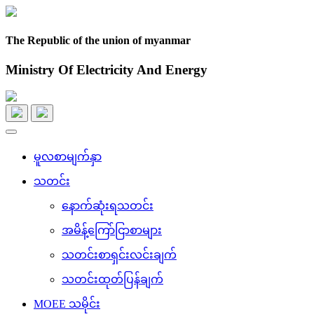
The Republic of the union of myanmar
Ministry Of Electricity And Energy
Toggle
navigation
မူလစာမျက်နှာ
သတင်း
နောက်ဆုံးရသတင်း
အမိန့်ကြော်ငြာစာများ
သတင်းစာရှင်းလင်းချက်
သတင်းထုတ်ပြန်ချက်
MOEE သမိုင်း