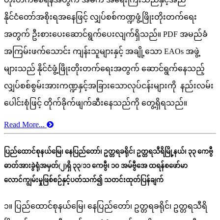
နိုင်ငံတော်အစိုးရအနေဖြင့် လျှပ်စစ်ကဏ္ဍဖွံ့ဖြိုးတိုးတက်ရေး
အတွက် ဦးစားပေးဆောင်ရွက်ပေးလျက်ရှိသည်။ PDF အမည်ခံ
အကြမ်းဖက်သောင်း ကျန်းသူများနှင့် အချို့သော EAOs အဖွဲ့
များသည် နိုင်ငံဖွံ့ဖြိုးတိုးတက်ရေးအတွက် ဆောင်ရွက်နေသည့်
လျှပ်စစ်စွမ်းအားကဏ္ဍနှင့်အခြားသောလုပ်ငန်းများကို နည်းလမ်း
ပေါင်းစုံဖြင့် တိုက်ခိုက်ဖျက်ဆီးနေသည်ကို တွေ့ရှိရသည်။
Read More...
ပြည်ထောင်စုနယ်မြေ၊ နေပြည်တော်၊ ဥတ္တရခရိုင်၊ ဥတ္တရသီရိမြို့နယ်၊ ၃၃ ကေဗွီ
ဓာတ်အားခွဲရုံအမှတ်(၂)ရှိ ၃၃/၁၁ ကေဗွီ၊ ၁၀ အမ်ဗွီအေ ထရန်စဖော်မာ
လောင်ကျွမ်းမှုဖြစ်စဉ်နှင့်ပတ်သက်၍ သတင်းထုတ်ပြန်ချက်
၁။ ပြည်ထောင်စုနယ်မြေ၊ နေပြည်တော်၊ ဥတ္တရခရိုင်၊ ဥတ္တရသီရိ