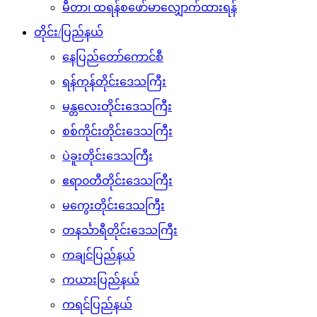
မီတာ၊ ထရန်စဖော်မာလျှောက်ထားရန်
တိုင်း/ပြည်နယ်
နေပြည်တော်ကောင်စီ
ရန်ကုန်တိုင်းဒေသကြီး
မန္တလေးတိုင်းဒေသကြီး
စစ်ကိုင်းတိုင်းဒေသကြီး
ပဲခူးတိုင်းဒေသကြီး
ဧရာ၀တီတိုင်းဒေသကြီး
မကွေးတိုင်းဒေသကြီး
တနင်္သာရီတိုင်းဒေသကြီး
ကချင်ပြည်နယ်
ကယားပြည်နယ်
ကရင်ပြည်နယ်