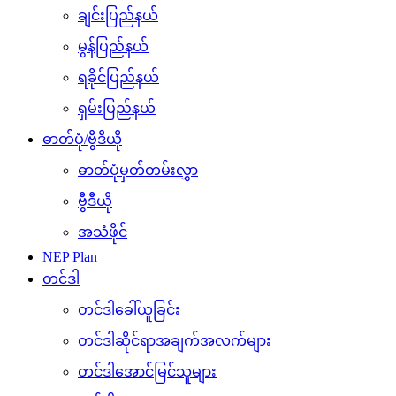
ချင်းပြည်နယ်
မွန်ပြည်နယ်
ရခိုင်ပြည်နယ်
ရှမ်းပြည်နယ်
ဓာတ်ပုံ/ဗွီဒီယို
ဓာတ်ပုံမှတ်တမ်းလွှာ
ဗွီဒီယို
အသံဖိုင်
NEP Plan
တင်ဒါ
တင်ဒါခေါ်ယူခြင်း
တင်ဒါဆိုင်ရာအချက်အလက်များ
တင်ဒါအောင်မြင်သူများ