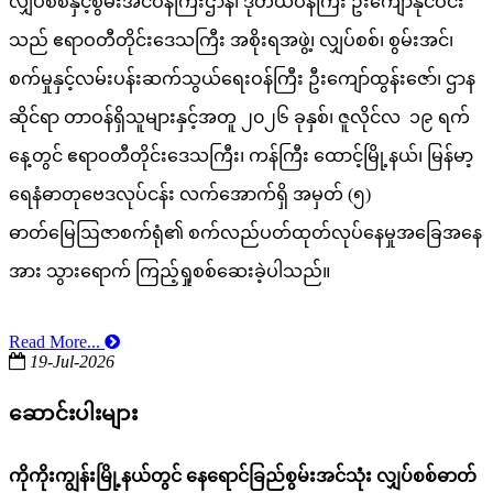
လျှပ်စစ်နှင့်စွမ်းအင်ဝန်ကြီးဌာန၊ ဒုတိယဝန်ကြီး ဦးကျော်နိုင်ဝင်း
သည် ဧရာဝတီတိုင်းဒေသကြီး အစိုးရအဖွဲ့၊ လျှပ်စစ်၊ စွမ်းအင်၊
စက်မှုနှင့်လမ်းပန်းဆက်သွယ်ရေးဝန်ကြီး ဦးကျော်ထွန်းဇော်၊ ဌာန
ဆိုင်ရာ တာဝန်ရှိသူများနှင့်အတူ ၂၀၂၆ ခုနှစ်၊ ဇူလိုင်လ ၁၉ ရက်
နေ့တွင် ဧရာဝတီတိုင်းဒေသကြီး၊ ကန်ကြီး ထောင့်မြို့နယ်၊ မြန်မာ့
ရေနံဓာတုဗေဒလုပ်ငန်း လက်အောက်ရှိ အမှတ် (၅)
ဓာတ်မြေဩဇာစက်ရုံ၏ စက်လည်ပတ်ထုတ်လုပ်နေမှုအခြေအနေ
အား သွားရောက် ကြည့်ရှုစစ်ဆေးခဲ့ပါသည်။
Read More...
19-Jul-2026
ဆောင်းပါးများ
ကိုကိုးကျွန်းမြို့နယ်တွင် နေရောင်ခြည်စွမ်းအင်သုံး လျှပ်စစ်ဓာတ်