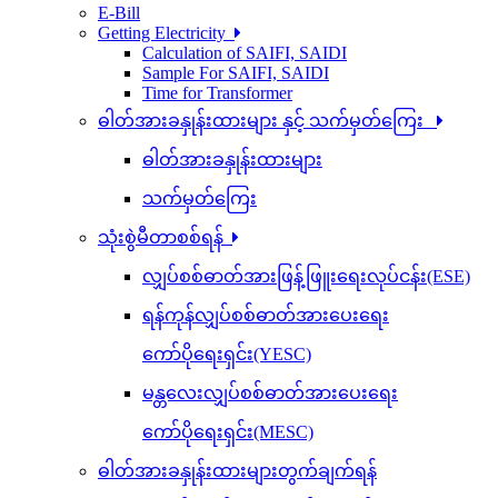
E-Bill
Getting Electricity
Calculation of SAIFI, SAIDI
Sample For SAIFI, SAIDI
Time for Transformer
ဓါတ်အားခနှုန်းထားများ နှင့် သက်မှတ်ကြေး
ဓါတ်အားခနှုန်းထားများ
သက်မှတ်ကြေး
သုံးစွဲမီတာစစ်ရန်
လျှပ်စစ်ဓာတ်အားဖြန့်ဖြူးရေးလုပ်ငန်း(ESE)
ရန်ကုန်လျှပ်စစ်ဓာတ်အားပေးရေး
ကော်ပိုရေးရှင်း(YESC)
မန္တလေးလျှပ်စစ်ဓာတ်အားပေးရေး
ကော်ပိုရေးရှင်း(MESC)
ဓါတ်အားခနှုန်းထားများတွက်ချက်ရန်