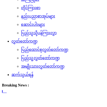
တိုင်ကြားစာ
နည်းပညာစာအုပ်များ
ဆောင်းပါးများ
ပြည်သူသို့ပန်ကြားလွှာ
လွှတ်တော်ကဏ္ဍ
ပြည်ထောင်စုလွှတ်တော်ကဏ္ဍ
ပြည်သူ့လွှတ်တော်ကဏ္ဍ
အမျိုးသားလွှတ်တော်ကဏ္ဍ
ဆက်သွယ်ရန်
Breaking News :