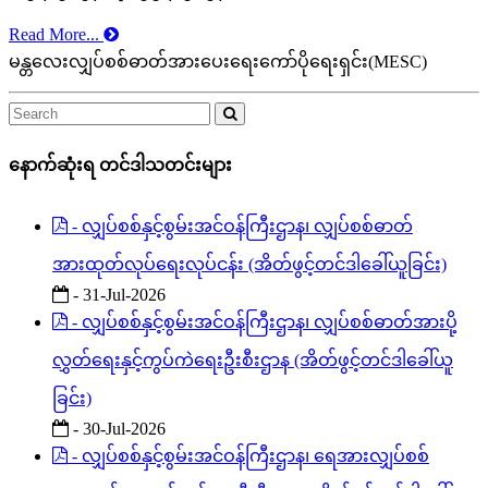
Read More...
မန္တလေးလျှပ်စစ်ဓာတ်အားပေးရေးကော်ပိုရေးရှင်း(MESC)
နောက်ဆုံးရ တင်ဒါသတင်းများ
- လျှပ်စစ်နှင့်စွမ်းအင်ဝန်ကြီးဌာန၊ လျှပ်စစ်ဓာတ်
အားထုတ်လုပ်ရေးလုပ်ငန်း (အိတ်ဖွင့်တင်ဒါခေါ်ယူခြင်း)
- 31-Jul-2026
- လျှပ်စစ်နှင့်စွမ်းအင်ဝန်ကြီးဌာန၊ လျှပ်စစ်ဓာတ်အားပို့
လွှတ်ရေးနှင့်ကွပ်ကဲရေးဦးစီးဌာန (အိတ်ဖွင့်တင်ဒါခေါ်ယူ
ခြင်း)
- 30-Jul-2026
- လျှပ်စစ်နှင့်စွမ်းအင်ဝန်ကြီးဌာန၊ ရေအားလျှပ်စစ်