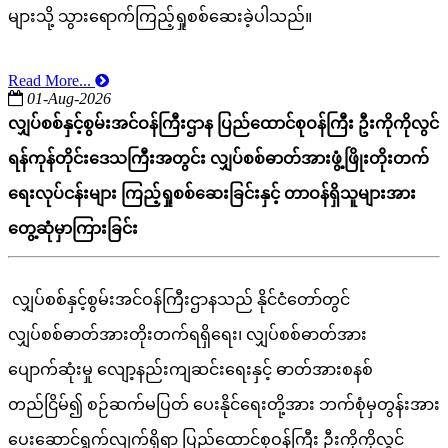
များသို့ သွားရောက်ကြည့်ရှုစစ်ဆေးခဲ့ပါသည်။
Read More...
01-Aug-2026
လျှပ်စစ်နှင့်စွမ်းအင်ဝန်ကြီးဌာန ပြည်ထောင်စုဝန်ကြီး ဦးကိုကိုလွင်
ရန်ကုန်တိုင်းဒေသကြီးအတွင်း လျှပ်စစ်ဓာတ်အားဖွံ့ဖြိုးတိုးတက်
ရေးလုပ်ငန်းများ ကြည့်ရှုစစ်ဆေးခြင်းနှင့် တာဝန်ရှိသူများအား
တွေ့ဆုံမှာကြားခြင်း
လျှပ်စစ်နှင့်စွမ်းအင်ဝန်ကြီးဌာနသည် နိုင်ငံတော်တွင်
လျှပ်စစ်ဓာတ်အားတိုးတက်ရရှိရေး၊ လျှပ်စစ်ဓာတ်အား
ပျောက်ဆုံးမှု လျော့နည်းကျဆင်းရေးနှင့် ဓာတ်အားစနစ်
တည်ငြိမ်၍ စဉ်ဆက်မပြတ် ပေးနိုင်ရေးတို့အား ဘက်စုံမှတွန်းအား
ပေးဆောင်ရွက်လျက်ရှိရာ ပြည်ထောင်စုဝန်ကြီး ဦးကိုကိုလွင်