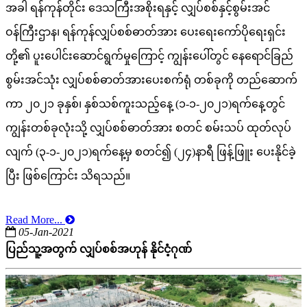
အခါ ရန်ကုန်တိုင်း ဒေသကြီးအစိုးရနှင့် လျှပ်စစ်နှင့်စွမ်းအင်
ဝန်ကြီးဌာန၊ ရန်ကုန်လျှပ်စစ်ဓာတ်အား ပေးရေးကော်ပိုရေးရှင်း
တို့၏ ပူးပေါင်းဆောင်ရွက်မှုကြောင့် ကျွန်းပေါ်တွင် နေရောင်ခြည်
စွမ်းအင်သုံး လျှပ်စစ်ဓာတ်အားပေးစက်ရုံ တစ်ခုကို တည်ဆောက်
ကာ ၂၀၂၁ ခုနှစ်၊ နှစ်သစ်ကူးသည့်နေ့ (၁-၁-၂၀၂၁)ရက်နေ့တွင်
ကျွန်းတစ်ခုလုံးသို့ လျှပ်စစ်ဓာတ်အား စတင် စမ်းသပ် ထုတ်လုပ်
လျက် (၃-၁-၂၀၂၁)ရက်နေ့မှ စတင်၍ (၂၄)နာရီ ဖြန့်ဖြူး ပေးနိုင်ခဲ့
ပြီး ဖြစ်ကြောင်း သိရသည်။
Read More...
05-Jan-2021
ပြည်သူ့အတွက် လျှပ်စစ်အဟုန် နိုင်ငံ့ဂုဏ်