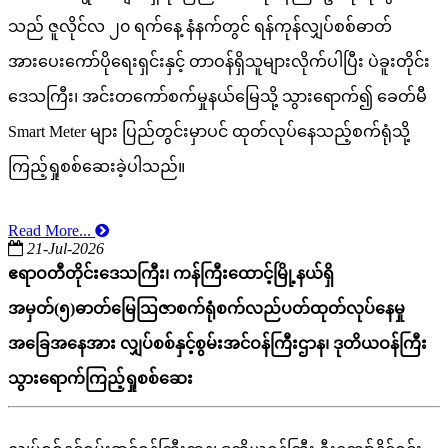
သည် ဇူလိုင်လ ၂၀ ရက်နေ့ နံနက်တွင် ရန်ကုန်လျှပ်စစ်ဓာတ်
အားပေးကော်ပိုရေးရှင်းနှင့် တာဝန်ရှိသူများလိုက်ပါပြီး ပဲခူးတိုင်း
ဒေသကြီး၊ အင်းတကော်စက်မှုနယ်မြေသို့ သွားရောက်၍ ခေတ်မီ
Smart Meter များ ပြည်တွင်းမှာပင် ထုတ်လုပ်နေသည့်စက်ရုံသို့
ကြည့်ရှုစစ်ဆေးခဲ့ပါသည်။
Read More...
21-Jul-2026
ဧရာဝတီတိုင်းဒေသကြီး၊ ကန်ကြီးထောင့်မြို့နယ်ရှိ
အမှတ်(၅)ဓာတ်မြေဩဇာစက်ရုံစက်လည်ပတ်ထုတ်လုပ်နေမှု
အခြေအနေအား လျှပ်စစ်နှင့်စွမ်းအင်ဝန်ကြီးဌာန၊ ဒုတိယဝန်ကြီး
သွားရောက်ကြည့်ရှုစစ်ဆေး