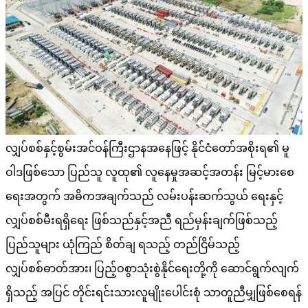
လျှပ်စစ်နှင့်စွမ်းအင်ဝန်ကြီးဌာနအနေဖြင့် နိုင်ငံတော်အစိုးရ၏ မူ
ဝါဒဖြစ်သော ပြည်သူ လူထု၏ လူနေမှုအဆင့်အတန်း မြင့်မားစေ
ရေးအတွက် အဓိကအချက်သည် လမ်းပန်းဆက်သွယ် ရေးနှင့်
လျှပ်စစ်မီးရရှိရေး ဖြစ်သည်နှင့်အညီ ရည်မှန်းချက်ဖြစ်သည့်
ပြည်သူများ ယုံကြည် စိတ်ချ ရသည့် တည်ငြိမ်သည့်
လျှပ်စစ်ဓာတ်အား၊ ပြည့်ဝစွာသုံးစွဲနိုင်ရေးတို့ကို ဆောင်ရွက်လျက်
ရှိသည့် အပြင် တိုင်းရင်းသားလူမျိုးပေါင်းစုံ သာတူညီမျှဖြစ်စေရန်