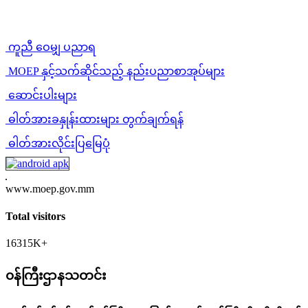
ကူညီ ဝေမျှ ပညာရ
MOEP နှင့်သက်ဆိုင်သည့် နည်းပညာစာအုပ်များ
ဆောင်းပါးများ
ဓါတ်အားခနှုန်းထားများ တွက်ချက်ရန်
ဓါတ်အားလိုင်းပြမြေပုံ
www.moep.gov.mm
Total visitors
16315K+
၀န်ကြီးဌာနသတင်း