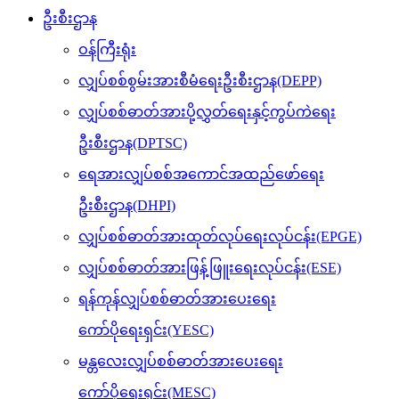
ဦးစီးဌာန
ဝန်ကြီးရုံး
လျှပ်စစ်စွမ်းအားစီမံရေးဦးစီးဌာန(DEPP)
လျှပ်စစ်ဓာတ်အားပို့လွှတ်ရေးနှင့်ကွပ်ကဲရေး
ဦးစီးဌာန(DPTSC)
ရေအားလျှပ်စစ်အကောင်အထည်ဖော်ရေး
ဦးစီးဌာန(DHPI)
လျှပ်စစ်ဓာတ်အားထုတ်လုပ်ရေးလုပ်ငန်း(EPGE)
လျှပ်စစ်ဓာတ်အားဖြန့်ဖြူးရေးလုပ်ငန်း(ESE)
ရန်ကုန်လျှပ်စစ်ဓာတ်အားပေးရေး
ကော်ပိုရေးရှင်း(YESC)
မန္တလေးလျှပ်စစ်ဓာတ်အားပေးရေး
ကော်ပိုရေးရှင်း(MESC)