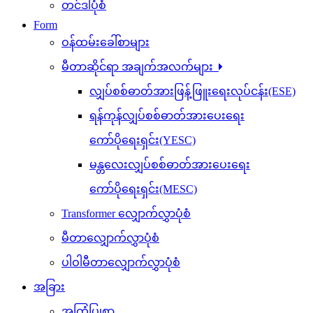
တင်ဒါပုံစံ
Form
ဝန်ထမ်းခေါ်စာများ
မီတာဆိုင်ရာ အချက်အလက်များ
လျှပ်စစ်ဓာတ်အားဖြန့်ဖြူးရေးလုပ်ငန်း(ESE)
ရန်ကုန်လျှပ်စစ်ဓာတ်အားပေးရေး
ကော်ပိုရေးရှင်း(YESC)
မန္တလေးလျှပ်စစ်ဓာတ်အားပေးရေး
ကော်ပိုရေးရှင်း(MESC)
Transformer လျှောက်လွှာပုံစံ
မီတာလျှောက်လွှာပုံစံ
ပါဝါမီတာလျှောက်လွှာပုံစံ
အခြား
အကြံပြုစာ