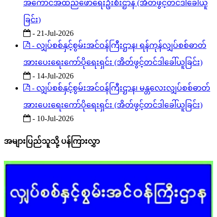
အကောင်အထည်ဖော်ရေးဦးစီးဌာန (အိတ်ဖွင့်တင်ဒါခေါ်ယူ
ခြင်း)
- 21-Jul-2026
- လျှပ်စစ်နှင့်စွမ်းအင်ဝန်ကြီးဌာန၊ ရန်ကုန်လျှပ်စစ်ဓာတ်
အားပေးရေးကော်ပိုရေးရှင်း (အိတ်ဖွင့်တင်ဒါခေါ်ယူခြင်း)
- 14-Jul-2026
- လျှပ်စစ်နှင့်စွမ်းအင်ဝန်ကြီးဌာန၊ မန္တလေးလျှပ်စစ်ဓာတ်
အားပေးရေးကော်ပိုရေးရှင်း (အိတ်ဖွင့်တင်ဒါခေါ်ယူခြင်း)
- 10-Jul-2026
အများပြည်သူသို့ ပန်ကြားလွှာ