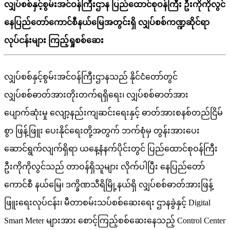
လျှပ်စစ်နှင့်စွမ်းအင်ဝန်ကြီးဌာန ပြည်ထောင်စုဝန်ကြီး ဦးကိုကိုလွင်
နေပြည်တော်ကောင်စီနယ်မြေအတွင်းရှိ လျှပ်စစ်ကဏ္ဍဆိုင်ရာ
လုပ်ငန်းများ ကြည့်ရှုစစ်ဆေး
လျှပ်စစ်နှင့်စွမ်းအင်ဝန်ကြီးဌာနသည် နိုင်ငံတော်တွင်
လျှပ်စစ်ဓာတ်အားတိုးတက်ရရှိရေး၊ လျှပ်စစ်ဓာတ်အား
ပျောက်ဆုံးမှု လျော့နည်းကျဆင်းရေးနှင့် ဓာတ်အားစနစ်တည်ငြိမ်
စွာ ဖြန့်ဖြူး ပေးနိုင်ရေးတို့အတွက် ဘက်စုံမှ တွန်းအားပေး
ဆောင်ရွက်လျက်ရှိရာ ယနေ့နံနက်ပိုင်းတွင် ပြည်ထောင်စုဝန်ကြီး
ဦးကိုကိုလွင်သည် တာဝန်ရှိသူများ လိုက်ပါပြီး နေပြည်တော်
ကောင်စီ နယ်မြေ၊ ဒက္ခိဏသီရိမြို့နယ်ရှိ လျှပ်စစ်ဓာတ်အားဖြန့်
ဖြူးရေးလုပ်ငန်း၊ မီတာစမ်းသပ်စစ်ဆေးရေး ဌာနခွဲနှင့် Digital
Smart Meter များအား စောင့်ကြည့်စစ်ဆေးနေသည့် Control Center