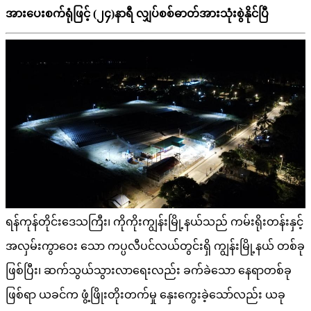
အားပေးစက်ရုံဖြင့် (၂၄)နာရီ လျှပ်စစ်ဓာတ်အားသုံးစွဲနိုင်ပြီ
ရန်ကုန်တိုင်းဒေသကြီး၊ ကိုကိုးကျွန်းမြို့နယ်သည် ကမ်းရိုးတန်းနှင့်
အလှမ်းကွာဝေး သော ကပ္ပလီပင်လယ်တွင်းရှိ ကျွန်းမြို့နယ် တစ်ခု
ဖြစ်ပြီး၊ ဆက်သွယ်သွားလာရေးလည်း ခက်ခဲသော နေရာတစ်ခု
ဖြစ်ရာ ယခင်က ဖွံ့ဖြိုးတိုးတက်မှု နှေးကွေးခဲ့သော်လည်း ယခု