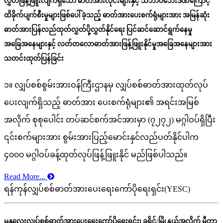
လွှတ်ဖြန့်ဖြူးလျက်ရှိသော ဓာတ်အားလိုင်းများနှင့် သဘာဝဘေးဒဏ်ကြောင့်
ထိခိုက်ပျက်စီးမှုများဖြစ်ပေါ်ခဲ့သည့် ဓာတ်အားပေးစက်ရုံများအား အမြန်ဆုံး
ဓာတ်အားပြန်လည်ထုတ်လွှတ်ပို့လွှတ်နိုင်ရေး ပြင်ဆင်ဆောင်ရွက်နေမှု
အခြေအနေများနှင့် လတ်တလောဓာတ်အားဖြန့်ဖြူးနိုင်မှုအခြေအနေများအား
သတင်းထုတ်ပြန်ခြင်း
၁။ လျှပ်စစ်စွမ်းအားဝန်ကြီးဌာနမှ လျှပ်စစ်ဓာတ်အားထုတ်လုပ်
ပေးလျက်ရှိသည့် ဓာတ်အား ပေးစက်ရုံများ၏ အရင်းအမြစ်
အလိုက် စုစုပေါင်း တပ်ဆင်စက်အင်အားမှာ (၇၂၇၂) မဂ္ဂါဝပ်ရှိပြီး
၎င်းစက်များအား စွမ်းအားပြည့်မောင်းနှင်လည်ပတ်နိုင်ပါက
၄၀၀၀ မဂ္ဂါဝပ်ခန့်ထုတ်လုပ်ဖြန့်ဖြူးနိုင် မည်ဖြစ်ပါသည်။
Read More...
ရန်ကုန်လျှပ်စစ်ဓာတ်အားပေးရေးကော်ပိုရေးရှင်း(YESC)
မန္တလေးလျှပ်စစ်ဓာတ်အားပေးရေးကော်ပိုရေးရှင်း၊ ခရိုင်/မြို့နယ်အလိုက် မီတာ