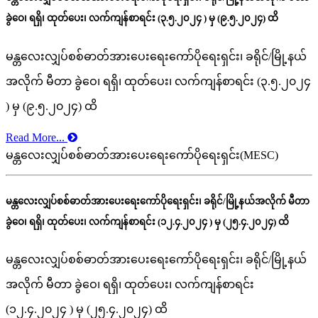
ခွဲဝေ၊ ရရှိ၊ ထုတ်ပေး၊ လက်ကျန်စာရင်း (၃.၅.၂၀၂၄ ) မှ (၉.၅.၂၀၂၄) ထိ
မန္တလေးလျှပ်စစ်ဓာတ်အားပေးရေးကော်ပိုရေးရှင်း၊ ခရိုင်/မြို့နယ်
အလိုက် မီတာ ခွဲဝေ၊ ရရှိ၊ ထုတ်ပေး၊ လက်ကျန်စာရင်း (၃.၅.၂၀၂၄
) မှ (၉.၅.၂၀၂၄) ထိ
Read More...
မန္တလေးလျှပ်စစ်ဓာတ်အားပေးရေးကော်ပိုရေးရှင်း(MESC)
မန္တလေးလျှပ်စစ်ဓာတ်အားပေးရေးကော်ပိုရေးရှင်း၊ ခရိုင်/မြို့နယ်အလိုက် မီတာ
ခွဲဝေ၊ ရရှိ၊ ထုတ်ပေး၊ လက်ကျန်စာရင်း (၁၂.၄.၂၀၂၄ ) မှ (၂၅.၄.၂၀၂၄) ထိ
မန္တလေးလျှပ်စစ်ဓာတ်အားပေးရေးကော်ပိုရေးရှင်း၊ ခရိုင်/မြို့နယ်
အလိုက် မီတာ ခွဲဝေ၊ ရရှိ၊ ထုတ်ပေး၊ လက်ကျန်စာရင်း
(၁၂.၄.၂၀၂၄ ) မှ (၂၅.၄.၂၀၂၄) ထိ