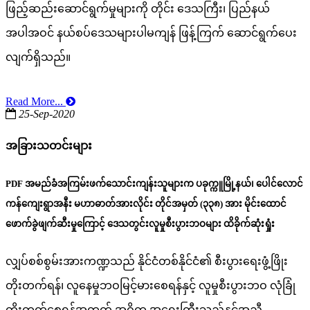
ဖြည့်ဆည်းဆောင်ရွက်မှုများကို တိုင်း ဒေသကြီး၊ ပြည်နယ်
အပါအဝင် နယ်စပ်ဒေသများပါမကျန် ဖြန့်ကြက် ဆောင်ရွက်ပေး
လျက်ရှိသည်။
Read More...
25-Sep-2020
အခြားသတင်းများ
PDF အမည်ခံအကြမ်းဖက်သောင်းကျန်းသူများက ပခုက္ကူမြို့နယ်၊ ပေါင်လောင်
ကန်ကျေးရွာအနီး မဟာဓာတ်အားလိုင်း တိုင်အမှတ် (၃၃၈) အား မိုင်းထောင်
ဖောက်ခွဲဖျက်ဆီးမှုကြောင့် ဒေသတွင်းလူမှုစီးပွားဘဝများ ထိခိုက်ဆုံးရှုံး
လျှပ်စစ်စွမ်းအားကဏ္ဍသည် နိုင်ငံတစ်နိုင်ငံ၏ စီးပွားရေးဖွံ့ဖြိုး
တိုးတက်ရန်၊ လူနေမှုဘဝမြင့်မားစေရန်နှင့် လူမှုစီးပွားဘဝ လုံခြုံ
တိုးတက်စေရန်အတွက် အဓိက အရေးကြီးသည်နှင့်အညီ