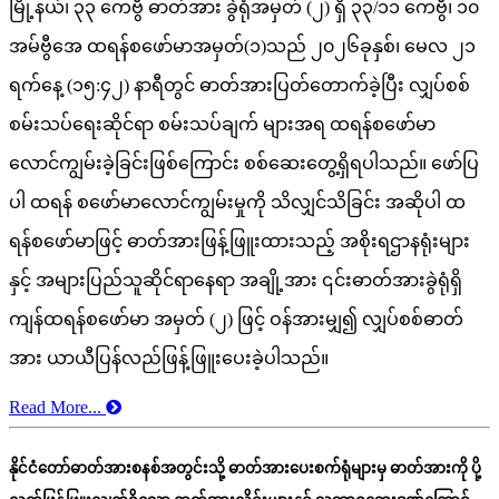
မြို့နယ်၊ ၃၃ ကေဗွီ ဓာတ်အား ခွဲရုံအမှတ် (၂) ရှိ ၃၃/၁၁ ကေဗွီ၊ ၁၀
အမ်ဗွီအေ ထရန်စဖော်မာအမှတ်(၁)သည် ၂၀၂၆ခုနှစ်၊ မေလ ၂၁
ရက်နေ့ (၁၅:၄၂) နာရီတွင် ဓာတ်အားပြတ်တောက်ခဲ့ပြီး လျှပ်စစ်
စမ်းသပ်ရေးဆိုင်ရာ စမ်းသပ်ချက် များအရ ထရန်စဖော်မာ
လောင်ကျွမ်းခဲ့ခြင်းဖြစ်ကြောင်း စစ်ဆေးတွေ့ရှိရပါသည်။ ဖော်ပြ
ပါ ထရန် စဖော်မာလောင်ကျွမ်းမှုကို သိလျှင်သိခြင်း အဆိုပါ ထ
ရန်စဖော်မာဖြင့် ဓာတ်အားဖြန့်ဖြူးထားသည့် အစိုးရဌာနရုံးများ
နှင့် အများပြည်သူဆိုင်ရာနေရာ အချို့အား ၎င်းဓာတ်အားခွဲရုံရှိ
ကျန်ထရန်စဖော်မာ အမှတ် (၂) ဖြင့် ဝန်အားမျှ၍ လျှပ်စစ်ဓာတ်
အား ယာယီပြန်လည်ဖြန့်ဖြူးပေးခဲ့ပါသည်။
Read More...
နိုင်ငံတော်ဓာတ်အားစနစ်အတွင်းသို့ ဓာတ်အားပေးစက်ရုံများမှ ဓာတ်အားကို ပို့